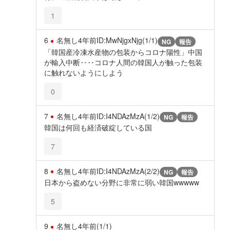
1
6
名無し
4年前
ID:MwNjgxNjg(1/1)
NG
報告
「韓国産冷凍水産物の包装からコロナ陽性」中国
が輸入中断‥‥コロナ人間の韓国人が触った包装
に触れないようにしよう
0
7
名無し
4年前
ID:I4NDAzMzA(1/2)
NG
報告
韓国は何回も経済破綻している国
7
8
名無し
4年前
ID:I4NDAzMzA(2/2)
NG
報告
日本から盗めない分野に非常に弱い韓国wwwww
5
9
名無し
4年前
(1/1)