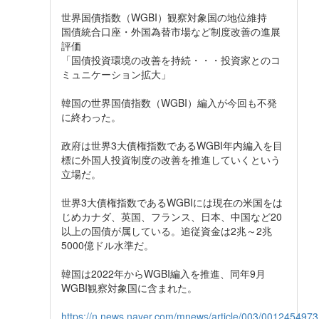
世界国債指数（WGBI）観察対象国の地位維持
国債統合口座・外国為替市場など制度改善の進展
評価
「国債投資環境の改善を持続・・・投資家とのコ
ミュニケーション拡大」
韓国の世界国債指数（WGBI）編入が今回も不発
に終わった。
政府は世界3大債権指数であるWGBI年内編入を目
標に外国人投資制度の改善を推進していくという
立場だ。
世界3大債権指数であるWGBIには現在の米国をは
じめカナダ、英国、フランス、日本、中国など20
以上の国債が属している。追従資金は2兆～2兆
5000億ドル水準だ。
韓国は2022年からWGBI編入を推進、同年9月
WGBI観察対象国に含まれた。
https://n.news.naver.com/mnews/article/003/001245497