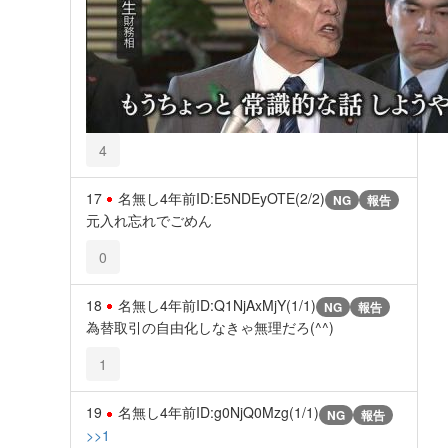
4
17
名無し
4年前
ID:E5NDEyOTE(2/2)
NG
報告
元入れ忘れでごめん
0
18
名無し
4年前
ID:Q1NjAxMjY(1/1)
NG
報告
為替取引の自由化しなきゃ無理だろ(^^)
1
19
名無し
4年前
ID:g0NjQ0Mzg(1/1)
NG
報告
>>1