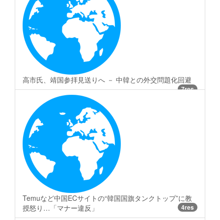
高市氏、靖国参拝見送りへ － 中韓との外交問題化回避
7res
Temuなど中国ECサイトの“韓国国旗タンクトップ”に教
授怒り…「マナー違反」
4res