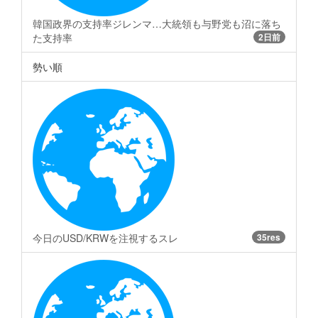
韓国政界の支持率ジレンマ…大統領も与野党も沼に落ち
た支持率
2日前
勢い順
今日のUSD/KRWを注視するスレ
35res