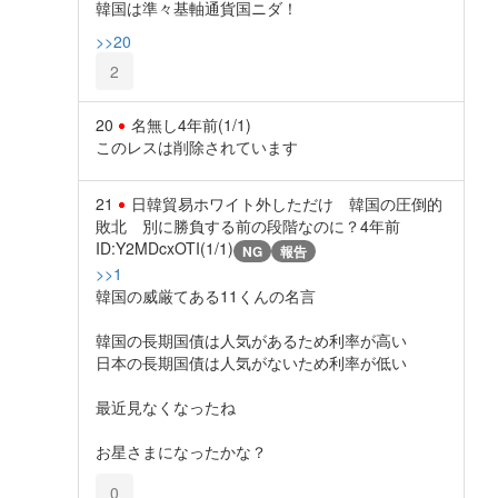
韓国は準々基軸通貨国ニダ！
>>20
2
20
名無し
4年前
(1/1)
このレスは削除されています
21
日韓貿易ホワイト外しただけ 韓国の圧倒的
敗北 別に勝負する前の段階なのに？
4年前
ID:Y2MDcxOTI(1/1)
NG
報告
>>1
韓国の威厳てある11くんの名言
韓国の長期国債は人気があるため利率が高い
日本の長期国債は人気がないため利率が低い
最近見なくなったね
お星さまになったかな？
0