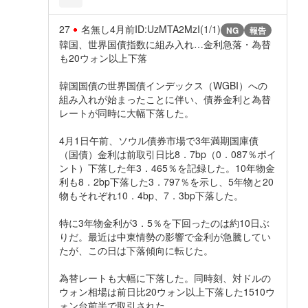
27
名無し
4月前
ID:UzMTA2MzI(1/1)
NG
報告
韓国、世界国債指数に組み入れ…金利急落・為替
も20ウォン以上下落
韓国国債の世界国債インデックス（WGBI）への
組み入れが始まったことに伴い、債券金利と為替
レートが同時に大幅下落した。
4月1日午前、ソウル債券市場で3年満期国庫債
（国債）金利は前取引日比8．7bp（0．087％ポイ
ント）下落した年3．465％を記録した。10年物金
利も8．2bp下落した3．797％を示し、5年物と20
物もそれぞれ10．4bp、7．3bp下落した。
特に3年物金利が3．5％を下回ったのは約10日ぶ
りだ。最近は中東情勢の影響で金利が急騰してい
たが、この日は下落傾向に転じた。
為替レートも大幅に下落した。同時刻、対ドルの
ウォン相場は前日比20ウォン以上下落した1510ウ
ォン台前半で取引された。