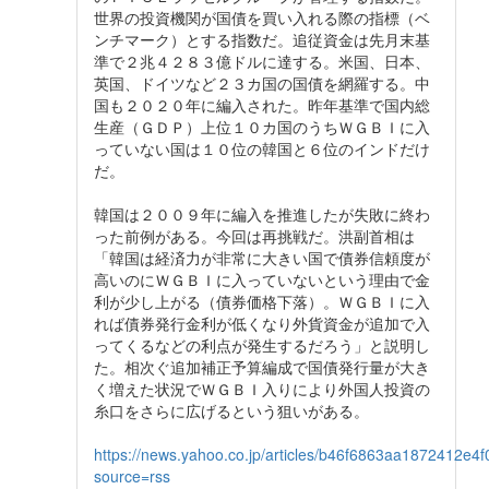
世界の投資機関が国債を買い入れる際の指標（ベ
ンチマーク）とする指数だ。追従資金は先月末基
準で２兆４２８３億ドルに達する。米国、日本、
英国、ドイツなど２３カ国の国債を網羅する。中
国も２０２０年に編入された。昨年基準で国内総
生産（ＧＤＰ）上位１０カ国のうちＷＧＢＩに入
っていない国は１０位の韓国と６位のインドだけ
だ。
韓国は２００９年に編入を推進したが失敗に終わ
った前例がある。今回は再挑戦だ。洪副首相は
「韓国は経済力が非常に大きい国で債券信頼度が
高いのにＷＧＢＩに入っていないという理由で金
利が少し上がる（債券価格下落）。ＷＧＢＩに入
れば債券発行金利が低くなり外貨資金が追加で入
ってくるなどの利点が発生するだろう」と説明し
た。相次ぐ追加補正予算編成で国債発行量が大き
く増えた状況でＷＧＢＩ入りにより外国人投資の
糸口をさらに広げるという狙いがある。
https://news.yahoo.co.jp/articles/b46f6863aa1872412
source=rss