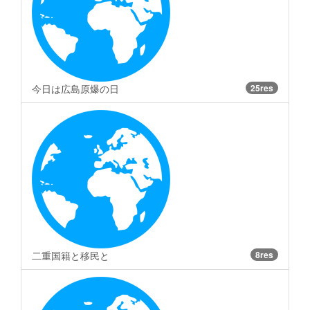
今日は広島原爆の日
25res
二重国籍と移民と
8res