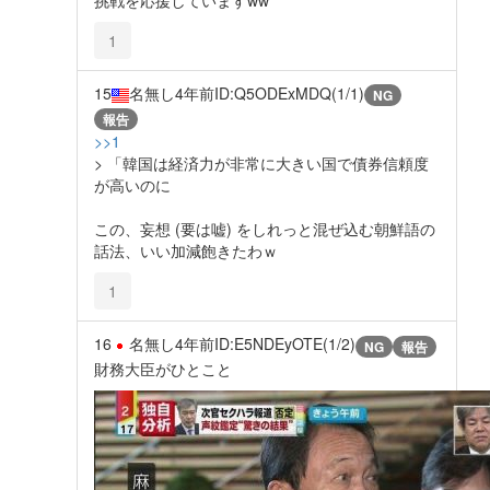
1
15
名無し
4年前
ID:Q5ODExMDQ(1/1)
NG
報告
>>1
> 「韓国は経済力が非常に大きい国で債券信頼度
が高いのに
この、妄想 (要は嘘) をしれっと混ぜ込む朝鮮語の
話法、いい加減飽きたわｗ
1
16
名無し
4年前
ID:E5NDEyOTE(1/2)
NG
報告
財務大臣がひとこと