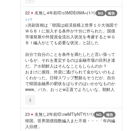
22
名無し
4年前
ID:c3MDE0MA=(1/1)
NG
報告
>>1
>洪副首相は「韓国は経済規模上世界１０大強国で
ＷＧＢＩに加入する条件が十分に作られた。国債
市場発展や外貨資金流出入状況を考慮するとＷＧ
ＢＩ編入がとても必要な状況」と話した
自分で自分のことを条件を満たしたと言い張って
いるが、それを査定するのは金融市場の目利き達
だ。アホ朝鮮人はそんなこともしらんのか？
おまけに後段、外資に逃げられて金がないのもよ
くわかった。日韓スワップ懇願もそうだが、自分
で韓国金融界の窮状をばらすのはいかがなものか
www。バカ、おっとw正直でよろしいな、朝鮮人
3
23
名無し
2年前
ID:cwMTIyNTY(1/1)
NG
報告
韓国、世界国債指数編入また不発・・・「年内編
入目標」