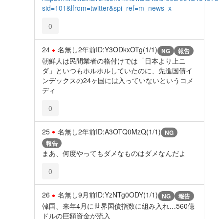
sid=101&lfrom=twitter&spi_ref=m_news_x
0
24
名無し
2年前
ID:Y3ODkxOTg(1/1)
NG
報告
朝鮮人は民間業者の格付けでは「日本より上ニ
ダ」といつもホルホルしていたのに、先進国債イ
ンデックスの24ヶ国には入っていないというコメ
ディ
0
25
名無し
2年前
ID:A3OTQ0MzQ(1/1)
NG
報告
まあ、何度やってもダメなものはダメなんだよ
0
26
名無し
9月前
ID:YzNTg0ODY(1/1)
NG
報告
韓国、来年4月に世界国債指数に組み入れ…560億
ドルの巨額資金が流入