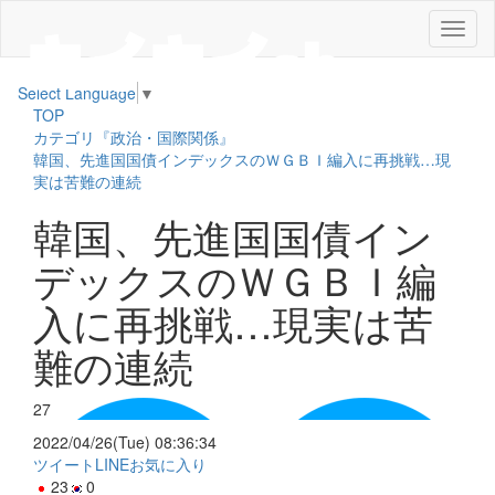
メ
ニ
ュ
Select Language
▼
ー
TOP
カテゴリ『政治・国際関係』
韓国、先進国国債インデックスのＷＧＢＩ編入に再挑戦…現
実は苦難の連続
韓国、先進国国債イン
デックスのＷＧＢＩ編
入に再挑戦…現実は苦
難の連続
27
2022/04/26(Tue) 08:36:34
ツイート
LINE
お気に入り
23
0