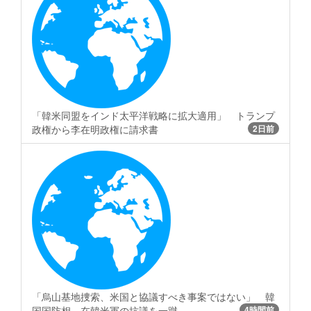
「韓米同盟をインド太平洋戦略に拡大適用」 トランプ
政権から李在明政権に請求書
2日前
「烏山基地捜索、米国と協議すべき事案ではない」 韓
国国防相、在韓米軍の抗議を一蹴
4時間前