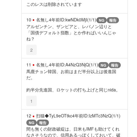
このレスは削除されています
10
名無し
4年前
ID:kwNDk0MjI(1/1)
NG
報告
アルゼンチン、ザンビアと、レバノン辺りと
「国債デフォルト指数」とか作ればいいんじゃ
ね？
2
11
名無し
4年前
ID:A4NzQ3NjQ(1/1)
NG
報告
馬鹿チョン韓国、お前はまだ半分以上は後進国
だ。
約半分先進国、ロケットの打ち上げと同じnida。
1
12
扫猫◆TyL9eOTtkc
4年前
ID:IzMTc3NzQ(1/1)
NG
報告
間も無くの財政破綻は、日米もIMFも助けてくれ
なさそうなので、信用あるっぽくしておいて、破