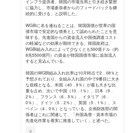
インフラ提供者、韓国の市場当局と引き続き緊密
に協力し、市場参加者からのフィードバックを継
続的に受ける」と説明した。
WGBIに名を連ねることは、韓国国債が世界の国
債市場で安定的な債券として認められたことを意
味する。先進国からの資金流入や国債調達コスト
の軽減などの効果が期待できる。韓国政府は、
WGBI組み入れによって少なくとも560億ドル（約
8兆5500億円）の資金が韓国国債市場に追加流入
すると見込んでいる。
韓国のWGBI組み入れ比率は10月時点で2．08％と
予想されており、全組み入れ国の中で9番目に大き
な規模となる。米国（40．9％）が最も大きな比
重を占め、次いで中国（10．1％）、日本（9．
2％）、フランス（6．5％）、イタリア（6．
0％）、ドイツ（5．2％）、英国（5．1％）、ス
ペイン（4．0％）となっている。企画財政部の関
係者はこれに関連して、「外国為替・資本市場の
先進化作業を着実に推進していく」と述べた。
0