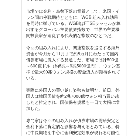
市場では金利・為替下落の背景として、米国・イ
ラン間の停戦期待とともに、WGBI組み入れ効果
を同時に挙げている。WGBIはFTSEラッセルが算
出するグローバル主要債券指数で、世界の主要機
関投資家が追従する代表的な指数のひとつだ。
今回の組み入れにより、関連指数を追従する海外
資金が今月から11月まで約8カ月にわたって国内
債券市場に流入する見通しだ。市場では計500億
～600億ドル（約8兆～9兆5000億円）、ウォン基
準で最大90兆ウォン規模の資金流入が期待されて
いる。
実際に外国人の買い越し姿勢も鮮明だ。前日、外
国人は韓国国債を約2兆7000億ウォン相当買い越
したと推定され、国債保有規模も一日で大幅に増
加した。
専門家は今回の組み入れが債券市場の需給安定と
金利下落に肯定的な影響を与えるとみている。特
に中長期物を中心に金利安定効果が現れる可能性