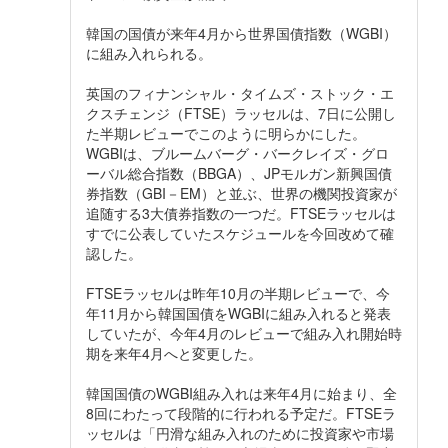
韓国の国債が来年4月から世界国債指数（WGBI）
に組み入れられる。
英国のフィナンシャル・タイムズ・ストック・エ
クスチェンジ（FTSE）ラッセルは、7日に公開し
た半期レビューでこのように明らかにした。
WGBIは、ブルームバーグ・バークレイズ・グロ
ーバル総合指数（BBGA）、JPモルガン新興国債
券指数（GBI－EM）と並ぶ、世界の機関投資家が
追随する3大債券指数の一つだ。FTSEラッセルは
すでに公表していたスケジュールを今回改めて確
認した。
FTSEラッセルは昨年10月の半期レビューで、今
年11月から韓国国債をWGBIに組み入れると発表
していたが、今年4月のレビューで組み入れ開始時
期を来年4月へと変更した。
韓国国債のWGBI組み入れは来年4月に始まり、全
8回にわたって段階的に行われる予定だ。FTSEラ
ッセルは「円滑な組み入れのために投資家や市場