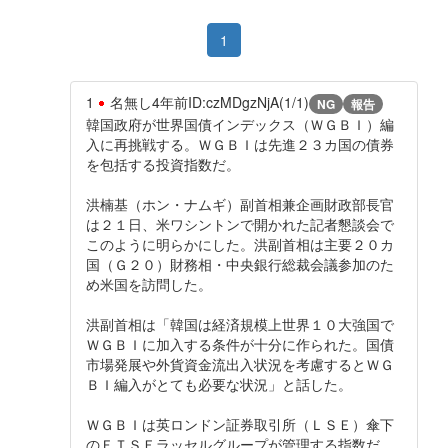
1
1
名無し
4年前
ID:czMDgzNjA(1/1)
NG
報告
韓国政府が世界国債インデックス（ＷＧＢＩ）編
入に再挑戦する。ＷＧＢＩは先進２３カ国の債券
を包括する投資指数だ。
洪楠基（ホン・ナムギ）副首相兼企画財政部長官
は２１日、米ワシントンで開かれた記者懇談会で
このように明らかにした。洪副首相は主要２０カ
国（Ｇ２０）財務相・中央銀行総裁会議参加のた
め米国を訪問した。
洪副首相は「韓国は経済規模上世界１０大強国で
ＷＧＢＩに加入する条件が十分に作られた。国債
市場発展や外貨資金流出入状況を考慮するとＷＧ
ＢＩ編入がとても必要な状況」と話した。
ＷＧＢＩは英ロンドン証券取引所（ＬＳＥ）傘下
のＦＴＳＥラッセルグループが管理する指数だ。