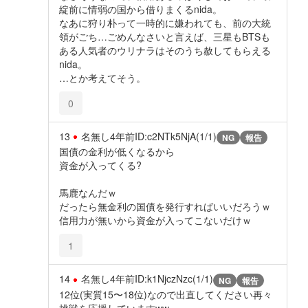
綻前に情弱の国から借りまくるnida。
なあに狩り朴って一時的に嫌われても、前の大統
領がごち…ごめんなさいと言えば、三星もBTSも
ある人気者のウリナラはそのうち赦してもらえる
nida。
…とか考えてそう。
0
13
名無し
4年前
ID:c2NTk5NjA(1/1)
NG
報告
国債の金利が低くなるから
資金が入ってくる?
馬鹿なんだｗ
だったら無金利の国債を発行すればいいだろうｗ
信用力が無いから資金が入ってこないだけｗ
1
14
名無し
4年前
ID:k1NjczNzc(1/1)
NG
報告
12位(実質15〜18位)なので出直してください再々
挑戦を応援していますww