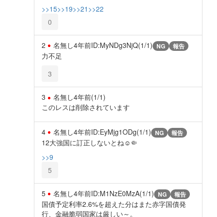
>>15
>>19
>>21
>>22
0
2
名無し
4年前
ID:MyNDg3NjQ(1/1)
NG
報告
力不足
3
3
名無し
4年前
(1/1)
このレスは削除されています
4
名無し
4年前
ID:EyMjg1ODg(1/1)
NG
報告
12大強国に訂正しないとね☺️🤏
>>9
5
5
名無し
4年前
ID:M1NzE0MzA(1/1)
NG
報告
国債予定利率2.6%を超えた分はまた赤字国債発
行、金融脆弱国家は厳しい～。