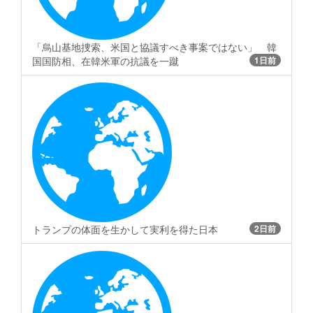
「烏山基地捜索、米国と協議すべき事案ではない」 韓
国国防相、在韓米軍の抗議を一蹴
1日前
トランプの体面を生かして実利を得た日本
2日前