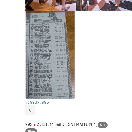
>>993
>>995
0
993
名無し
1年前
ID:E3NTI4MTU(1/1)
NG
報告