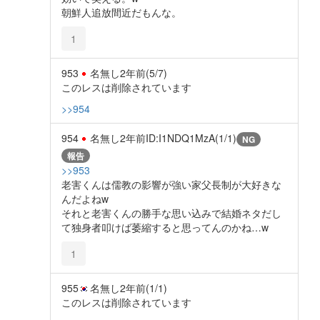
朝鮮人追放間近だもんな。
1
953
名無し
2年前
(5/7)
このレスは削除されています
>>954
954
名無し
2年前
ID:I1NDQ1MzA(1/1)
NG
報告
>>953
老害くんは儒教の影響が強い家父長制が大好きな
んだよねw
それと老害くんの勝手な思い込みで結婚ネタだし
て独身者叩けば萎縮すると思ってんのかね…w
1
955
名無し
2年前
(1/1)
このレスは削除されています