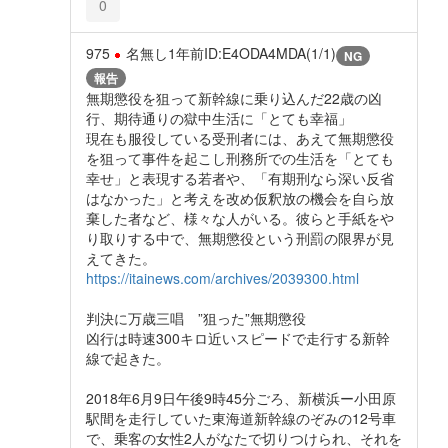
0
975
名無し
1年前
ID:E4ODA4MDA(1/1)
NG
報告
無期懲役を狙って新幹線に乗り込んだ22歳の凶
行、期待通りの獄中生活に「とても幸福」
現在も服役している受刑者には、あえて無期懲役
を狙って事件を起こし刑務所での生活を「とても
幸せ」と表現する若者や、「有期刑なら深い反省
はなかった」と考えを改め仮釈放の機会を自ら放
棄した者など、様々な人がいる。彼らと手紙をや
り取りする中で、無期懲役という刑罰の限界が見
えてきた。
https://itainews.com/archives/2039300.html
判決に万歳三唱 ”狙った”無期懲役
凶行は時速300キロ近いスピードで走行する新幹
線で起きた。
2018年6月9日午後9時45分ごろ、新横浜ー小田原
駅間を走行していた東海道新幹線のぞみの12号車
で、乗客の女性2人がなたで切りつけられ、それを