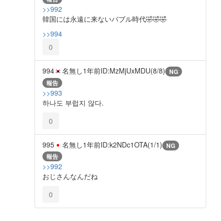
>>992
韓国には永遠に来ないバブル時代🤣🤣🤣
>>994
0
994
名無し
1年前
ID:MzMjUxMDU(8/8)
NG
報告
>>993
하나도 부럽지 않다.
0
995
名無し
1年前
ID:k2NDc1OTA(1/1)
NG
報告
>>992
おじさんなんだね
0