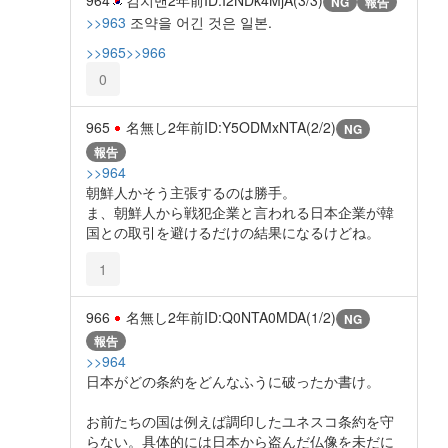
NG
報告
>>963
조약을 어긴 것은 일본.
>>965
>>966
0
965
名無し
2年前
ID:Y5ODMxNTA(2/2)
NG
報告
>>964
朝鮮人かそう主張するのは勝手。
ま、朝鮮人から戦犯企業と言われる日本企業が韓
国との取引を避けるだけの結果になるけどね。
1
966
名無し
2年前
ID:Q0NTA0MDA(1/2)
NG
報告
>>964
日本がどの条約をどんなふうに破ったか書け。
お前たちの国は例えば調印したユネスコ条約を守
らない。具体的には日本から盗んだ仏像を未だに