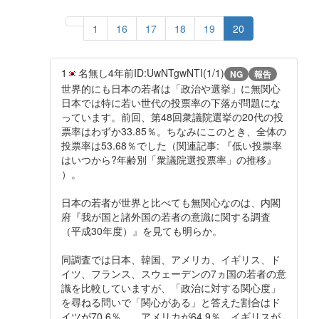
1
16
17
18
19
20
1
名無し
4年前
ID:UwNTgwNTI(1/1)
NG
報告
世界的にも日本の若者は「政治や選挙」に無関心
日本では特に若い世代の投票率の下落が問題にな
っています。前回、第48回衆議院選挙の20代の投
票率はわずか33.85％。ちなみにこのとき、全体の
投票率は53.68％でした（関連記事: 『低い投票率
はいつから?年齢別「衆議院選投票率」の推移』
）。
日本の若者が世界と比べても無関心なのは、内閣
府『我が国と諸外国の若者の意識に関する調査
（平成30年度）』を見ても明らか。
同調査では日本、韓国、アメリカ、イギリス、ド
イツ、フランス、スウェーデンの7ヵ国の若者の意
識を比較していますが、「政治に対する関心度」
を尋ねる問いで「関心がある」と答えた割合はド
イツが70.6％、、アメリカが64.9％、イギリスが