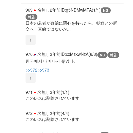
969
名無し
2年前
ID:g5NDMwMTA(1/1)
NG
報告
日本の若者が政治に関心を持ったら、朝鮮との断
交へ一直線ではないか...
1
970
名無し
2年前
ID:cxMzkwNzA(6/8)
NG
報告
한국에서 태어나서 좋았다.
>>972
>>973
1
971
名無し
2年前
(1/1)
このレスは削除されています
972
名無し
2年前
(4/4)
このレスは削除されています