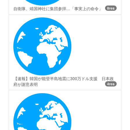
自衛隊、靖国神社に集団参拝…「事実上の命令」
8res
【速報】韓国が能登半島地震に300万ドル支援 日本政
府が謝意表明
4res