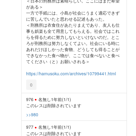
＜日本の刑務所は素晴らしい。ここにはまだ希望
がある＞
一方で手紙には、小島が社会にうまく適応できず
に苦しんでいたと思わせる記述もあった。
＜刑務所は衣食住があたりまえであり、友人も仕
事も娯楽も全て用意してもらえる。社会ではこれ
らを得るために努力しないといけないのだ。とこ
ろが刑務所は努力しなくてよい。社会にいる時に
あれだけほしかった食物、どうしても得ることが
できなかった食べ物が、ここでは食べないと食べ
てください（と）お願いされる＞
https://hamusoku.com/archives/10799441.html
0
976
名無し
1年前
(1/1)
このレスは削除されています
>>980
977
名無し
1年前
(1/1)
このレスは削除されています