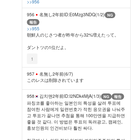
>>956
956
名無し
2年前
ID:E0Mzg3NDQ(1/2)
NG
報告
>>955
朝鮮人のじさつ者が昨年から32%増えたって。
ダントツの1位だよ。
1
957
名無し
2年前
(6/7)
このレスは削除されています
958
김치맨
2年前
ID:I2NDk4MjA(1/3)
NG
報告
파칭코를 좋아하는 일본인의 특성을 살려 투표에
참여한 사람에게 일련번호가 적힌 응모권을 나눠주
고 투표가 끝나면 추첨을 통해 100만엔을 지급하면
좋을 것 같다. 이 방법은 투표의 독려광고, 캠페인,
홍보인원의 인건비보다 훨씬 싸다.