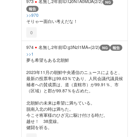
973
名無し
2年前
ID:Q0NTA0MDA(2/2)
NG
報告
>>970
そりゃー面白い考えだな！
0
974
名無し
2年前
ID:g3NzI1MA=(2/2)
NG
報告
>>1
夢も希望もある北朝鮮
2023年11月の朝鮮中央通信のニュースによると、
最新の投票率は99.63％であり、人民会議代議員候
補者への賛成票は、道（直轄市）が99.91％、市
（区域）と郡が99.87％を占めた。
北朝鮮の未来は希望に満ちている。
脱南入北の時は満ちた。
今こそ将軍様のひざ元に駆け付ける時だ。
越せ！ 38度線。
健闘を祈る。