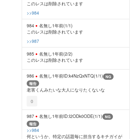
このレスは削除されています
>>984
984
名無し
1年前
(1/1)
このレスは削除されています
>>987
985
名無し
1年前
(2/2)
このレスは削除されています
986
名無し
1年前
ID:k4NzQxNTQ(1/1)
NG
報告
老害くんみたいな大人になりたくないな
0
987
名無し
1年前
ID:I2ODk0ODE(1/1)
NG
報告
>>984
何というか、特定の話題毎に担当するキチガイが