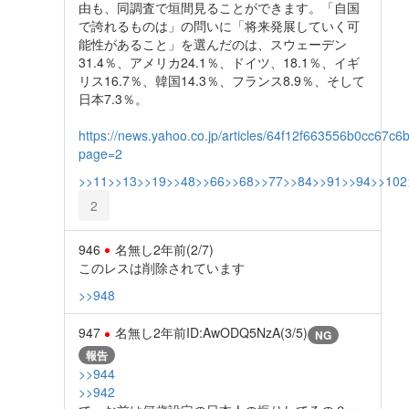
由も、同調査で垣間見ることができます。「自国
で誇れるものは」の問いに「将来発展していく可
能性があること」を選んだのは、スウェーデン
31.4％、アメリカ24.1％、ドイツ、18.1％、イギ
リス16.7％、韓国14.3％、フランス8.9％、そして
日本7.3％。
https://news.yahoo.co.jp/articles/64f12f663556b0cc67
page=2
>>11
>>13
>>19
>>48
>>66
>>68
>>77
>>84
>>91
>>94
>>102
2
946
名無し
2年前
(2/7)
このレスは削除されています
>>948
947
名無し
2年前
ID:AwODQ5NzA(3/5)
NG
報告
>>944
>>942