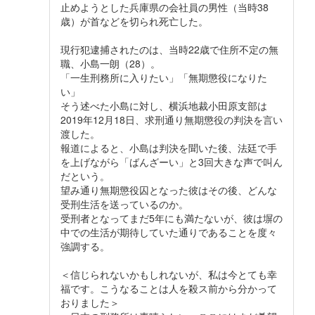
止めようとした兵庫県の会社員の男性（当時38
歳）が首などを切られ死亡した。
現行犯逮捕されたのは、当時22歳で住所不定の無
職、小島一朗（28）。
「一生刑務所に入りたい」「無期懲役になりた
い」
そう述べた小島に対し、横浜地裁小田原支部は
2019年12月18日、求刑通り無期懲役の判決を言い
渡した。
報道によると、小島は判決を聞いた後、法廷で手
を上げながら「ばんざーい」と3回大きな声で叫ん
だという。
望み通り無期懲役囚となった彼はその後、どんな
受刑生活を送っているのか。
受刑者となってまだ5年にも満たないが、彼は塀の
中での生活が期待していた通りであることを度々
強調する。
＜信じられないかもしれないが、私は今とても幸
福です。こうなることは人を殺ス前から分かって
おりました＞