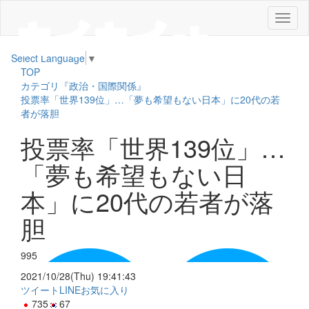
メ
ニ
ュ
Select Language
▼
ー
TOP
カテゴリ『政治・国際関係』
投票率「世界139位」…「夢も希望もない日本」に20代の若
者が落胆
投票率「世界139位」…
「夢も希望もない日
本」に20代の若者が落
胆
995
2021/10/28(Thu) 19:41:43
ツイート
LINE
お気に入り
735
67