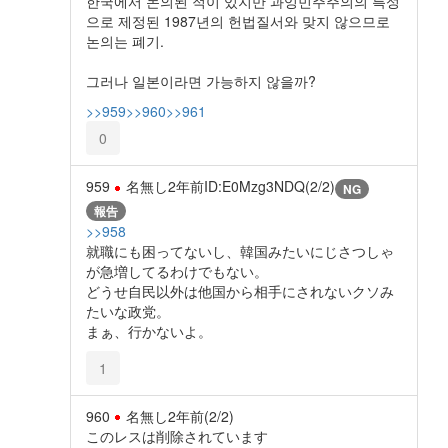
한국에서 논의된 적이 있지만 과잉민주주의의 특성
으로 제정된 1987년의 헌법질서와 맞지 않으므로
논의는 폐기.
그러나 일본이라면 가능하지 않을까?
>>959
>>960
>>961
0
959
名無し
2年前
ID:E0Mzg3NDQ(2/2)
NG
報告
>>958
就職にも困ってないし、韓国みたいにじさつしゃ
が急増してるわけでもない。
どうせ自民以外は他国から相手にされないクソみ
たいな政党。
まぁ、行かないよ。
1
960
名無し
2年前
(2/2)
このレスは削除されています