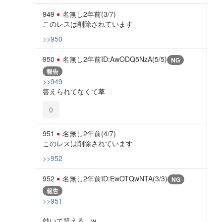
949
名無し
2年前
(3/7)
このレスは削除されています
>>950
950
名無し
2年前
ID:AwODQ5NzA(5/5)
NG
報告
>>949
答えられてなくて草
0
951
名無し
2年前
(4/7)
このレスは削除されています
>>952
952
名無し
2年前
ID:EwOTQwNTA(3/3)
NG
報告
>>951
効いて笑える。w