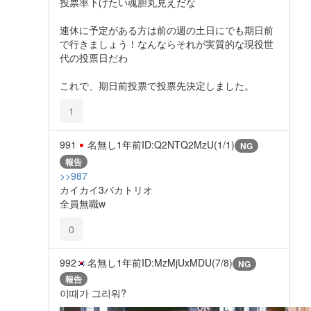
投票率下げたい魂胆丸見えだな
連休に予定がある方は前の週の土日にでも期日前
で行きましょう！なんならそれが実質的な現役世
代の投票日だわ
これで、期日前投票で投票先決定しました。
1
991
名無し
1年前
ID:Q2NTQ2MzU(1/1)
NG
報告
>>987
カイカイ3バカトリオ
全員無職w
0
992
名無し
1年前
ID:MzMjUxMDU(7/8)
NG
報告
이때가 그리워?