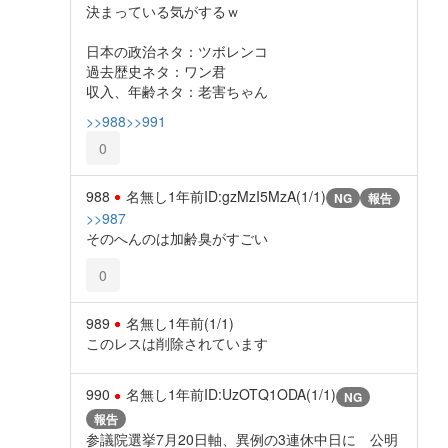
決まっている気がするｗ
日本の政治ネタ：ツボレンコ
過去歴史ネタ：ワン君
収入、年齢ネタ：老害ちゃん
>>988
>>991
0
988
名無し
1年前
ID:gzMzI5MzA(1/1)
NG
報告
>>987
そのへんのは加齢臭がすごい
0
989
名無し
1年前
(1/1)
このレスは削除されています
990
名無し
1年前
ID:UzOTQ1ODA(1/1)
NG
報告
参議院選挙7月20日軸、異例の3連休中日に 公明