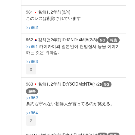
961
名無し
2年前
(3/4)
このレスは削除されています
>>962
962
김치맨
2年前
ID:I2NDk4MjA(2/3)
NG
報告
>>961
카이카이의 일본인이 헌법질서 등을 이야기
하는 것은 위화감.
>>963
0
963
名無し
2年前
ID:Y5ODMxNTA(1/2)
NG
報告
>>962
条約も守れない朝鮮人が言ってるのが笑える。
>>964
2
964
김치맨
2年前
ID:I2NDk4MjA(3/3)