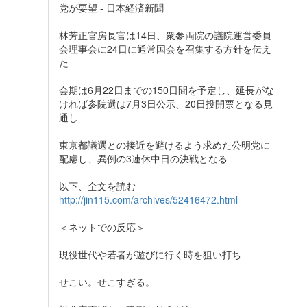
党が要望 - 日本経済新聞
林芳正官房長官は14日、衆参両院の議院運営委員
会理事会に24日に通常国会を召集する方針を伝え
た
会期は6月22日までの150日間を予定し、延長がな
ければ参院選は7月3日公示、20日投開票となる見
通し
東京都議選との接近を避けるよう求めた公明党に
配慮し、異例の3連休中日の決戦となる
以下、全文を読む
http://jin115.com/archives/52416472.html
＜ネットでの反応＞
現役世代や若者が遊びに行く時を狙い打ち
せこい。せこすぎる。