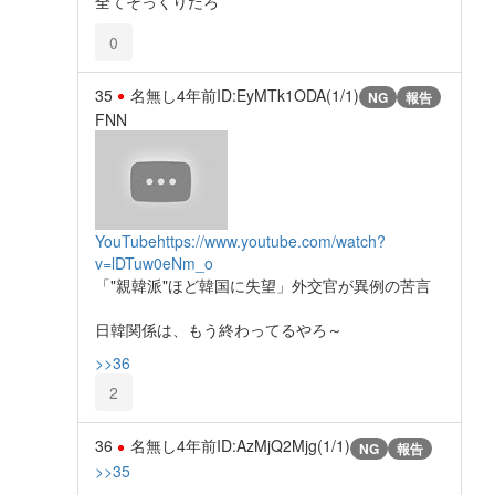
全てそっくりだろ
0
35
名無し
4年前
ID:EyMTk1ODA(1/1)
NG
報告
FNN
YouTube
https://www.youtube.com/watch?
v=lDTuw0eNm_o
「"親韓派"ほど韓国に失望」外交官が異例の苦言
日韓関係は、もう終わってるやろ～
>>36
2
36
名無し
4年前
ID:AzMjQ2Mjg(1/1)
NG
報告
>>35