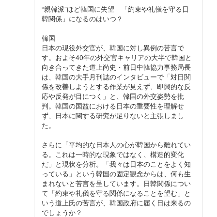
“親韓派”ほど韓国に失望 「約束や礼儀を守る日
韓関係」になるのはいつ？
韓国
日本の現役外交官が、韓国に対し異例の苦言で
す。およそ40年の外交官キャリアの大半で韓国と
向き合ってきた道上尚史・前日中韓協力事務局長
は、韓国の大手月刊誌のインタビューで「対日関
係を改善しようとする作業が見えず、即興的な反
応や反発が目につく」と、韓国の外交姿勢を批
判。韓国の国益における日本の重要性を理解せ
ず、日本に関する研究が足りないと主張しまし
た。
さらに「平均的な日本人の心が韓国から離れてい
る。これは一時的な現象ではなく、構造的変化
だ」と現状を分析。「我々は日本のことをよく知
っている」という韓国の固定観念からは、何も生
まれないと苦言を呈しています。日韓関係につい
て「約束や礼儀を守る関係になることを望む」と
いう道上氏の苦言が、韓国政府に届く日は来るの
でしょうか？