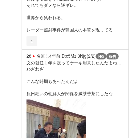
それでもダメなら逆ギレ。
世界から笑われる。
レーダー照射事件が韓国人の本質を現してる
4
28
名無し
4年前
ID:c5MzI3Njg(2/2)
NG
報告
文の就任１年を祝ってケーキ用意したんだよね…
わざわざ
こんな時期もあったんだよ
反日狂いの朝鮮人が関係を滅茶苦茶にしたな