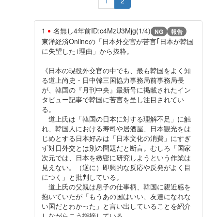
1
2
1
名無し
4年前
ID:c4MzU3Mjg(1/4)
NG
報告
東洋経済Onlineの「日本外交官が苦言｢日本が韓国
に失望した｣理由」から抜粋。
《日本の現役外交官の中でも、最も韓国をよく知
る道上尚史・日中韓三国協力事務局前事務局長
が、韓国の『月刊中央』最新号に掲載されたイン
タビュー記事で韓国に苦言を呈し注目されてい
る。
道上氏は「韓国の日本に対する理解不足」に触
れ、韓国人における寿司や居酒屋、日本観光をは
じめとする日本好みは「日本文化の消費」にすぎ
ず対日外交とは別の問題だと断言。むしろ「国家
次元では、日本を緻密に研究しようという作業は
見えない。（逆に）即興的な反応や反発がよく目
につく」と批判している。
道上氏の父親は息子の仕事柄、韓国に親近感を
抱いていたが「もうあの国はいい、友達になれな
い国だとわかった」と言い出していることを紹介
しながらこう指摘している。