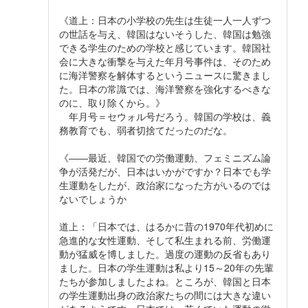
《道上：日本の小学校の先生は生徒一人一人ずつ
の世話を与え、韓国はないそうした、韓国は勉強
できる学生のための学校と感じています。韓国社
会に大きな衝撃を与えた年月号事件は、そのため
に海洋警察を解体するというニュースに驚きまし
た。日本の常識では、海洋警察を強化するべきな
のに、取り除くから。》
年月号＝セウォル号だろう。韓国の学校は、義
務教育でも、弱者切捨てだったのだな。
《――最近、韓国での労働運動、フェミニズム論
争が活発だが、日本はいかがですか？日本でも学
生運動をしたが、政治家になった方がいるのでは
ないでしょうか
道上：「日本では、はるかに昔の1970年代初めに
急進的な女性運動、そして私生まれる前、労働運
動が猛威を博しました。過度の運動の反省もあり
ました。日本の学生運動は私より15～20年の先輩
たちが参加しましたよね。ところが、韓国と日本
の学生運動出身の政治家たちの間には大きな違い