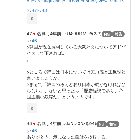
https://jmagazine.joins.com/monthly/view/334605
>>47
>>48
0
47
名無し
4年前
ID:U4ODI1MDA(2/2)
NG
報告
>>46
>韓国が現在展開している大衆外交についてアドバ
イスして下されば...
。
>ところで韓国は日本については無力感と正反対と
言いましょうか。
>まるで「韓国の考えどおり日本が動かなければな
らない」、ないと思ったら「歴史軽視であり、帝
国主義の残滓だ」というようです。
0
48
名無し
4年前
ID:IxNDI0NzI(2/4)
NG
報告
>>46
ありがとう。気になった箇所を抜粋する。