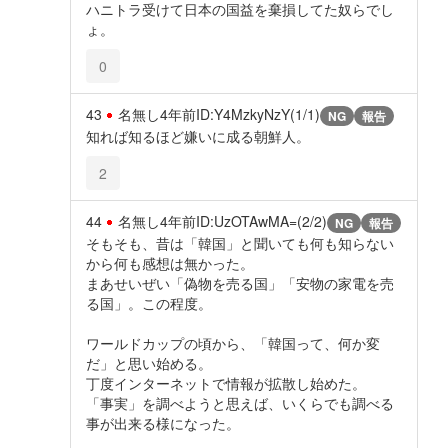
ハニトラ受けて日本の国益を棄損してた奴らでし
ょ。
0
43
名無し
4年前
ID:Y4MzkyNzY(1/1)
NG
報告
知れば知るほど嫌いに成る朝鮮人。
2
44
名無し
4年前
ID:UzOTAwMA=(2/2)
NG
報告
そもそも、昔は「韓国」と聞いても何も知らない
から何も感想は無かった。
まあせいぜい「偽物を売る国」「安物の家電を売
る国」。この程度。
ワールドカップの頃から、「韓国って、何か変
だ」と思い始める。
丁度インターネットで情報が拡散し始めた。
「事実」を調べようと思えば、いくらでも調べる
事が出来る様になった。