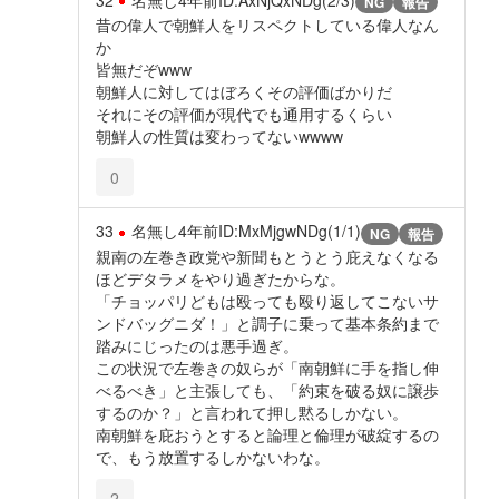
NG
報告
昔の偉人で朝鮮人をリスペクトしている偉人なん
か
皆無だぞwww
朝鮮人に対してはぼろくその評価ばかりだ
それにその評価が現代でも通用するくらい
朝鮮人の性質は変わってないwwww
0
33
名無し
4年前
ID:MxMjgwNDg(1/1)
NG
報告
親南の左巻き政党や新聞もとうとう庇えなくなる
ほどデタラメをやり過ぎたからな。
「チョッパリどもは殴っても殴り返してこないサ
ンドバッグニダ！」と調子に乗って基本条約まで
踏みにじったのは悪手過ぎ。
この状況で左巻きの奴らが「南朝鮮に手を指し伸
べるべき」と主張しても、「約束を破る奴に譲歩
するのか？」と言われて押し黙るしかない。
南朝鮮を庇おうとすると論理と倫理が破綻するの
で、もう放置するしかないわな。
2