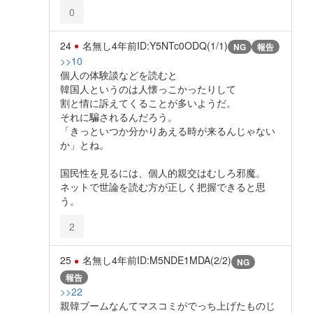
0
24
名無し
4年前
ID:Y5NTc0ODQ(1/1)
NG
報告
>>10
個人の体験談などを読むと
韓国人というのは人懐っこかったりして
割と情に訴えてくることが多いようだ。
それに騙されるんだろう。
「きっといつか分かりあえる時が来るんじゃない
か」とね。
国民性を見るには、個人的親交はむしろ邪魔。
ネットで世論を読む方が正しく把握できると思
う。
2
25
名無し
4年前
ID:M5NDE1MDA(2/2)
NG
報告
>>22
親韓ブームなんてマスコミがでっち上げたものじ