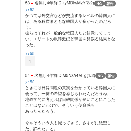
53
名無し
4年前
ID:kyMDIwMzY(2/2)
NG
報告
>>52
かつては外交官などが交流するレベルの韓国人に
は、ある程度まともな韓国人が多かったのだろ
う。
彼らはそれが一般的な韓国人だと錯覚してしま
い、エリートの親韓派ほど韓国を見誤る結果とな
った。
>>55
1
54
名無し
4年前
ID:M5NzA4MTg(1/2)
NG
報告
>>52
ときには日韓問題の真実を分かっている韓国人に
会って、一抹の希望を感じられたんだろうね。
地政学的に考えれば日韓関係が良いことにこした
ことはないわけで、そういう使命感も
あったんだろう。
今やそういう人も減ってきて、さすがに絶望し
た、諦めた。と。