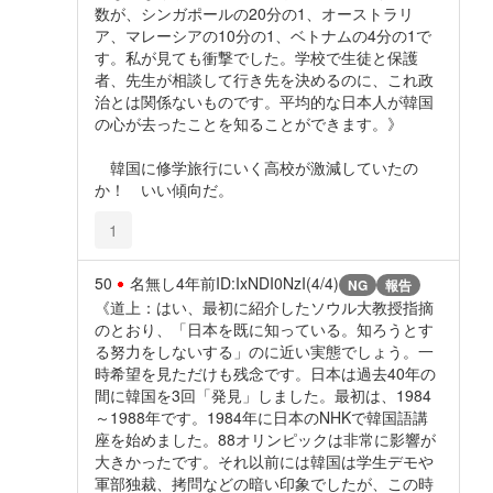
数が、シンガポールの20分の1、オーストラリ
ア、マレーシアの10分の1、ベトナムの4分の1で
す。私が見ても衝撃でした。学校で生徒と保護
者、先生が相談して行き先を決めるのに、これ政
治とは関係ないものです。平均的な日本人が韓国
の心が去ったことを知ることができます。》
韓国に修学旅行にいく高校が激減していたの
か！ いい傾向だ。
1
50
名無し
4年前
ID:IxNDI0NzI(4/4)
NG
報告
《道上：はい、最初に紹介したソウル大教授指摘
のとおり、「日本を既に知っている。知ろうとす
る努力をしないする」のに近い実態でしょう。一
時希望を見ただけも残念です。日本は過去40年の
間に韓国を3回「発見」しました。最初は、1984
～1988年です。1984年に日本のNHKで韓国語講
座を始めました。88オリンピックは非常に影響が
大きかったです。それ以前には韓国は学生デモや
軍部独裁、拷問などの暗い印象でしたが、この時