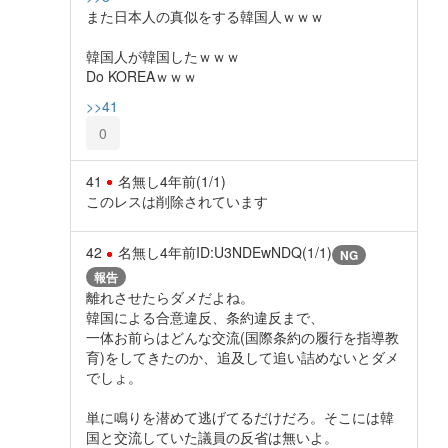
また日本人の真似をする韓国人ｗｗｗ
韓国人が韓国したｗｗｗ
Do KOREAｗｗｗ
>>41
0
41
名無し
4年前
(1/1)
このレスは削除されています
42
名無し
4年前
ID:U3NDEwNDQ(1/1)
NG
報告
離れさせたらダメだよね。
韓国による合意違反、条約違反まで、
一体お前らはどんな交流(国際条約の履行を指導教
育)をしてきたのか、追及して追い詰めないとダメ
でしょ。
単に鳴りを潜めて逃げてるだけだろ。そこには韓
国と交流していた議員の反省は無いよ。