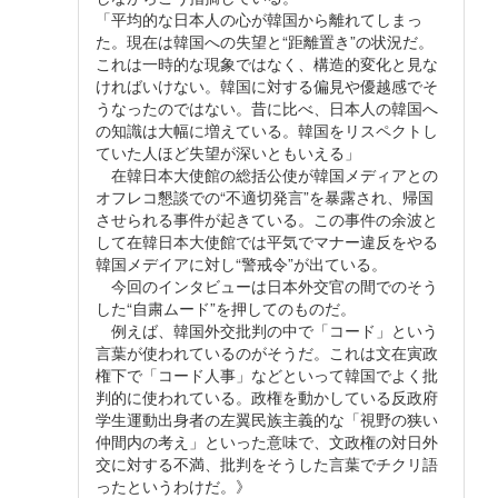
「平均的な日本人の心が韓国から離れてしまっ
た。現在は韓国への失望と“距離置き”の状況だ。
これは一時的な現象ではなく、構造的変化と見な
ければいけない。韓国に対する偏見や優越感でそ
うなったのではない。昔に比べ、日本人の韓国へ
の知識は大幅に増えている。韓国をリスペクトし
ていた人ほど失望が深いともいえる」
在韓日本大使館の総括公使が韓国メディアとの
オフレコ懇談での“不適切発言”を暴露され、帰国
させられる事件が起きている。この事件の余波と
して在韓日本大使館では平気でマナー違反をやる
韓国メデイアに対し“警戒令”が出ている。
今回のインタビューは日本外交官の間でのそう
した“自粛ムード”を押してのものだ。
例えば、韓国外交批判の中で「コード」という
言葉が使われているのがそうだ。これは文在寅政
権下で「コード人事」などといって韓国でよく批
判的に使われている。政権を動かしている反政府
学生運動出身者の左翼民族主義的な「視野の狭い
仲間内の考え」といった意味で、文政権の対日外
交に対する不満、批判をそうした言葉でチクリ語
ったというわけだ。》