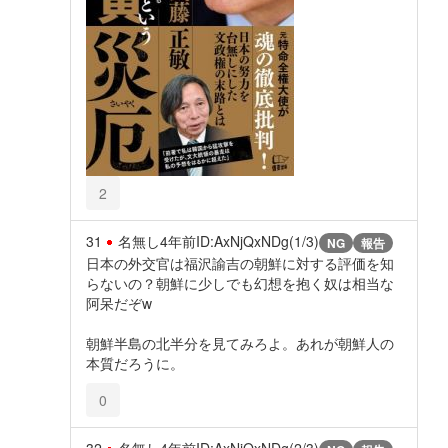
2
31
名無し
4年前
ID:AxNjQxNDg(1/3)
NG
報告
日本の外交官は福沢諭吉の朝鮮に対する評価を知
らないの？朝鮮に少しでも幻想を抱く奴は相当な
阿呆だぞw
朝鮮半島の北半分を見てみろよ。あれが朝鮮人の
本質だろうに。
0
32
名無し
4年前
ID:AxNjQxNDg(2/3)