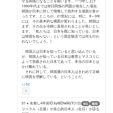
守る関係になることを願います。一つ申し上げ
1990年代までは韓日関係の問題が発生した場合、
韓国が日本に対して憤慨して批判する場面が多か
ったです。ところが、21世紀には、特に、8～9年
には、その基本的な構図が変わりました。韓国は
まず、その点を冷静に直視されることが良いとし
ます。「私たちは、日本を既に知っている、日本
は韓国を知らない」という固定観念では何も行わ
れないでしょう。》
韓国人は日本を知っていると思い込んでいる
が、韓国人が知っている日本は教育とマスコミに
よって歪曲された日本であって、本当の日本とは
かけ離れている。
それに対して、韓国通の日本人はきわめて正確
に韓国を理解している、ということだ。
>>52
1
51
名無し
4年前
ID:kyMDIwMzY(1/2)
NG
報告
リベラル（左翼）や良心的日本人（在日）が語る