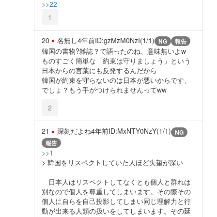
>>22
1
20
名無し
4年前
ID:gzMzM0NzI(1/1)
NG
報告
韓国の書物?雑誌？で語ったのね、意味無いよw
ものすごく簡単な「約束は守りましょう」という
日本からの言葉にも反発するんだから
韓国が約束を守らないのは日本が悪いからです、
でしょ？もう手がつけられませんってww
2
21
深刻だよね
4年前
ID:MxNTY0NzY(1/1)
NG
報告
>>1
> 韓国をリスペクトしていた人ほど失望が深い
日本人はリスペクトしてなくとも個人と群れは
別なので個人を尊重してしまいます。その際その
個人に自らを自己投影してしまい同じ理解力と行
動が出来る人類の扱いをしてしまいます。その延