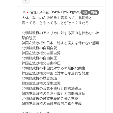
34
名無し
4年前
ID:AxNjQxNDg(3/3)
NG
報告
大体、親北の左派民族主義者って、北朝鮮と
言ってることやってることがそっくりだろ
北朝鮮政権のアメリカに対する実力を伴わない攻
撃的態度
韓国左派政権の日本に対する実力を伴わない態度
北朝鮮政権の自画自賛
韓国左派政権の自画自賛
北朝鮮政権の自由抑圧
韓国左派政権の自由抑圧
北朝鮮政権の中国に対する卑屈的な態度
韓国左派政権の中国に対する卑屈的な態度
北朝鮮政権の歴史認識
韓国左派政権の歴史認識
北朝鮮政権の合意不履行と国際法違反
韓国左派政権の合意不履行と国際法違反
北朝鮮政権の民族主義的ご都合主義
韓国左派政権の民族主義的ご都合主義