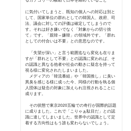
に気付いてしまうと、既知の個人への対応は別と
して、国家単位の群れとしての韓国人、政府、司
法、議会に対しての評価は確定してしまうので
す。それは好き嫌いでなく「対象からの切り捨
て」です。「親韓⇔嫌韓」の領域外です。「群れ
としての付合いは不要」との意思なのです。
「失望が深い」と言う範囲迄なら変化も在りま
すが「群れとして不要」との認識に変われば、そ
の認識と異なる他者や社会の動きに疑念を持って
視る様に変化されたしまいました。
メディアの「韓流番組」や「韓国推し」に臭い
異臭を感じる様に成った今、同様の行動を執る個
人団体は疑念の対象に加えられ注視されることに
成ります。
その状態で東京2020五輪での奇行が国際的話題
に成りました。これで「こりゃぁ駄目だ」との認
識に達してしまいました。世界中の認識として定
着する方向性はもう誰も変わらないでしょう。