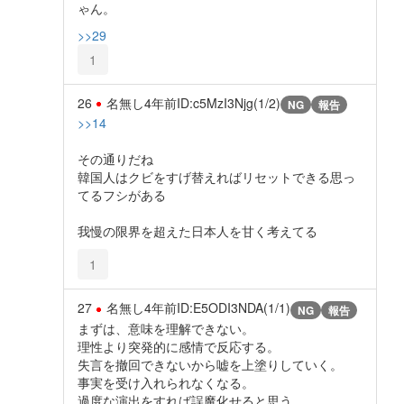
ゃん。
>>29
1
26
名無し
4年前
ID:c5MzI3Njg(1/2)
NG
報告
>>14
その通りだね
韓国人はクビをすげ替えればリセットできる思っ
てるフシがある
我慢の限界を超えた日本人を甘く考えてる
1
27
名無し
4年前
ID:E5ODI3NDA(1/1)
NG
報告
まずは、意味を理解できない。
理性より突発的に感情で反応する。
失言を撤回できないから嘘を上塗りしていく。
事実を受け入れられなくなる。
過度な演出をすれば誤魔化せると思う。