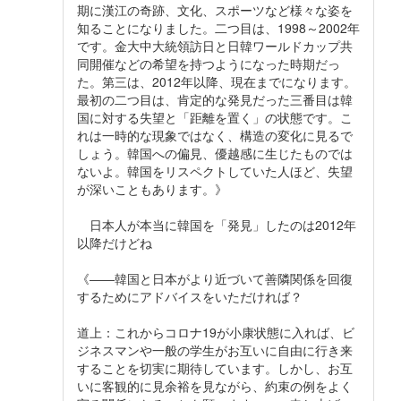
期に漢江の奇跡、文化、スポーツなど様々な姿を
知ることになりました。二つ目は、1998～2002年
です。金大中大統領訪日と日韓ワールドカップ共
同開催などの希望を持つようになった時期だっ
た。第三は、2012年以降、現在までになります。
最初の二つ目は、肯定的な発見だった三番目は韓
国に対する失望と「距離を置く」の状態です。こ
れは一時的な現象ではなく、構造の変化に見るで
しょう。韓国への偏見、優越感に生じたものでは
ないよ。韓国をリスペクトしていた人ほど、失望
が深いこともあります。》
日本人が本当に韓国を「発見」したのは2012年
以降だけどね
《――韓国と日本がより近づいて善隣関係を回復
するためにアドバイスをいただければ？
道上：これからコロナ19が小康状態に入れば、ビ
ジネスマンや一般の学生がお互いに自由に行き来
することを切実に期待しています。しかし、お互
いに客観的に見余裕を見ながら、約束の例をよく