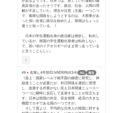
があるようです。日本では、若くていた運動の徹
底反省があったそうです。政治、社会、人間の理
解が不足していた。理念や注意（主義）一つ二つ
で、複雑な国政をしようとするのは、大群衆があ
った深い反省に政治を始めたよ。韓国はちょっと
違うと知っている。 》
日本の学生運動出身の政治家は挫折し、転向し
ているが、韓国の学生運動出身者は転向しない
で、若い頃のイデオロギーのまま突っ走っている
と言うことらしい。
1
49
名無し
4年前
ID:IxNDI0NzI(3/4)
NG
報告
《道上：国家レベルで相手国の緻密に研究し、神
経使うことが必要だが、対日関係を適切に管理
し、改善する作業がない見え日本関連ニュース一
つ一つに瞬時に反応して反発することが目立ちま
す。日本は韓国の外交、安全保障、経済の大きな
構図でカギである国の一つですが。
そして昔より、平均的な日本人の韓国に対する