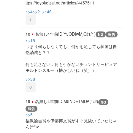
ttps://toyokeizai.net/articles/-/457511
>>4
>>21
>>46
1
18
名無し
4年前
ID:Y3ODIwMjQ(1/1)
NG
報告
>>15
つまり何もしなくても、何かを足しても韓国は自
然消滅と？？
何も足さない…何も引かないチョントリーピュア
モルトンスルー（懐かしいね（笑））
>>38
0
19
名無し
4年前
ID:M5NDE1MDA(1/2)
NG
報告
>>5
福沢諭吉翁や伊藤博文翁がすぐ見抜いていたじゃ
ん(^^)v