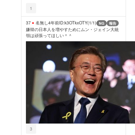
1
37
名無し
4年前
ID:k3OTkxOTY(1/1)
NG
報告
嫌韓の日本人を増やすためにムン・ジェイン大統
領は頑張ってほしい＾＾
3