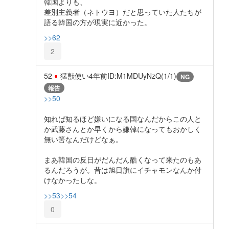
韓国よりも、
差別主義者（ネトウヨ）だと思っていた人たちが
語る韓国の方が現実に近かった。
>>62
2
52
猛獣使い
4年前
ID:M1MDUyNzQ(1/1)
NG
報告
>>50
知れば知るほど嫌いになる国なんだからこの人と
か武藤さんとか早くから嫌韓になってもおかしく
無い筈なんだけどなぁ。
まあ韓国の反日がだんだん酷くなって来たのもあ
るんだろうが。昔は旭日旗にイチャモンなんか付
けなかったしな。
>>53
>>54
0