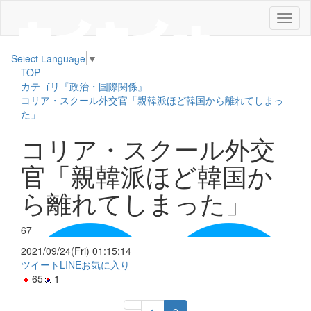
メ
ニ
ュ
Select Language
▼
ー
TOP
カテゴリ『政治・国際関係』
コリア・スクール外交官「親韓派ほど韓国から離れてしまっ
た」
コリア・スクール外交
官「親韓派ほど韓国か
ら離れてしまった」
67
2021/09/24(Fri) 01:15:14
ツイート
LINE
お気に入り
65
1