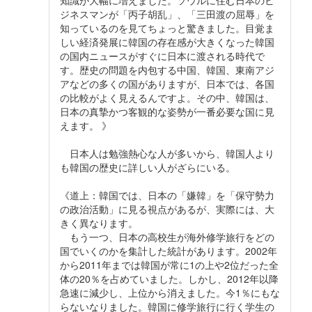
知識が大幅に増えました。ソウルに住む日本のビ
ジネスマンが「丙子胡乱」、「三田渡の屈辱」を
知っているのを見てちょっと驚きました。目覚ま
しい経済発展に韓国の存在感が大きくなった韓国
の国内ニュースがすぐに日本に渡される時代で
す。歴史の問題を内包する中国、韓国、東南アジ
アなどの多くの国がありますが、日本では、各国
の比較がよく見えるんですよ。その中、韓国は、
日本の真摯かつ客観的な姿勢が一番必要な国に見
えます。 》
日本人は勉強熱心な人が多いから、韓国人より
も韓国の歴史に詳しい人がざらにいる。
《道上：韓国では、日本の「嫌韓」を「保守勢力
の政治活動」に見る視点があるが、実際には、大
きく異なります。
もう一つ、日本の高校生が海外修学旅行をどの
国でいくのかを集計した統計があります。2002年
から2011年までは韓国が常に1の上や2位だった全
体の20％を占めていました。しかし、2012年以降
急速に減少し、上位から消えました。今1％にもな
らないなりました。韓国に修学旅行に行く学生の