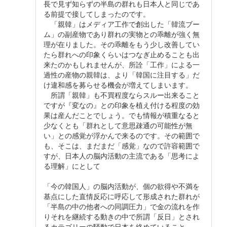
長で見ず知らずの半島の群れも日本人と同じであ
る前提で接してしまったのです。
「親韓」はメディア工作で創出した「韓流ブー
ム」の副産物であり群れの実物との乖離が強く無
理が在りました。その乖離をもう少し改善してい
たら群れへの印象くらいはつなぎ止めることも出
来たのかもしれませんが、所詮「工作」による一
過性の産物の親韓は、より「韓国に注目する」だ
け違和感を募らせる機会が増えてしまいます。
所謂「親韓」も不買程度ならスルー出来ること
ですが『変なの』との印象を植え付ける程度の効
果は産んだことでしょう。でも情報が積重なると
少なくとも「群れとして意思疎通の可能性が無
い」との感覚が浮かんで来るのです。その範囲で
も、そこは、まだまだ「感覚」なので許容範囲で
すが、日本人の脳内活動の主流である「思考によ
る理解」にとして
「今の韓国人」の脳内活動が、個の欲得や不満を
基点にした直情反応に呼応して形成された群れが
「半島の中の他者への同調圧力」で金の流れを作
りそれを継続する動きの中で所謂「反日」とされ
るカテゴリーの騒動で日本を絡めていること