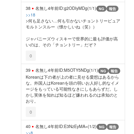
38
名無し
4年前
ID:g2ODIyMDg(1/1)
NG
報告
>>18
>何も足さない…何も引かないチョントリーピュア
モルトンスルー（懐かしいね（笑））
ジャパニーズウィスキーで世界的に最も評価が高
いのは、その「チョントリー」だぞ？
0
39
名無し
4年前
ID:M5OTY5NDg(1/1)
NG
報告
Koreanは下の者が上の者に見せる愛想はあるから
な。外国人はKoreanを頭の弱いお人好し的なイメ
ージをもっている可能性なきにしもあらずだ。し
かし実体を知れば知るほど嫌われるのは承知のと
おり。
0
40
名無し
4年前
ID:E3NzEyMA=(1/2)
NG
報告
>>8