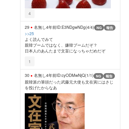
4
29
名無し
4年前
ID:E3NDgwNDg(4/4)
NG
報告
>>25
よく読んでみて
親韓ブームではなく、嫌韓ブームだぞ？
日本人のあんたまで文盲になっちゃだめだぞ
1
30
名無し
4年前
ID:cyODMwNjQ(1/1)
NG
報告
親韓派の筆頭だった武藤元大使も文在寅にはさじ
を投げたからなあ