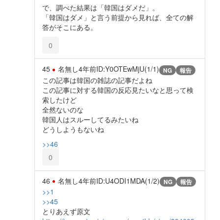
で、調べた結果は「韓国はダメだ」。
「韓国はダメ」と言う前提から見れば、全ての解
答がそこにある。
0
45
名無し
4年前
ID:Y0OTEwMjU(1/1)
NG
報告
この記事は韓国の雑誌の記事だよね
この記事に対する韓国の反応見たいなと思って検
索したけど
全然ないのな
韓国人はスルーしてるみたいね
どうしようもないね
>>46
0
46
名無し
4年前
ID:U4ODI1MDA(1/2)
NG
報告
>>1
>>45
とりあえず原文