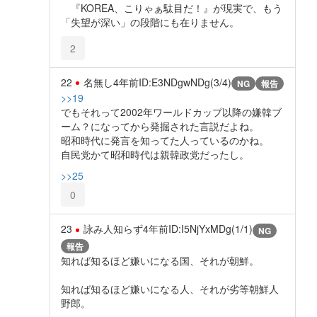
『KOREA、こりゃぁ駄目だ！』が現実で、もう
「失望が深い」の段階にも在りません。
2
22
名無し
4年前
ID:E3NDgwNDg(3/4)
NG
報告
>>19
でもそれって2002年ワールドカップ以降の嫌韓ブ
ーム？になってから発掘された言説だよね。
昭和時代に発言を知ってた人っているのかね。
自民党かて昭和時代は親韓政党だったし。
>>25
0
23
詠み人知らず
4年前
ID:I5NjYxMDg(1/1)
NG
報告
知れば知るほど嫌いになる国、それが朝鮮。
知れば知るほど嫌いになる人、それが劣等朝鮮人
野郎。