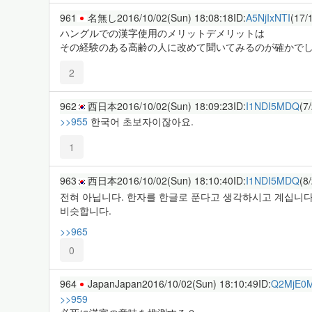
961
名無し
2016/10/02(Sun) 18:08:18
ID:
A5NjIxNTI
(17/
ハングルでの漢字使用のメリットデメリットは
その経験のある高齢の人に改めて聞いてみるのが確かで
2
962
西日本
2016/10/02(Sun) 18:09:23
ID:
I1NDI5MDQ
(7
>>955
한국어 초보자이잖아요.
1
963
西日本
2016/10/02(Sun) 18:10:40
ID:
I1NDI5MDQ
(8
전혀 아닙니다. 한자를 한글로 푼다고 생각하시고 계십니다
비슷합니다.
>>965
0
964
JapanJapan
2016/10/02(Sun) 18:10:49
ID:
Q2MjE0
>>959