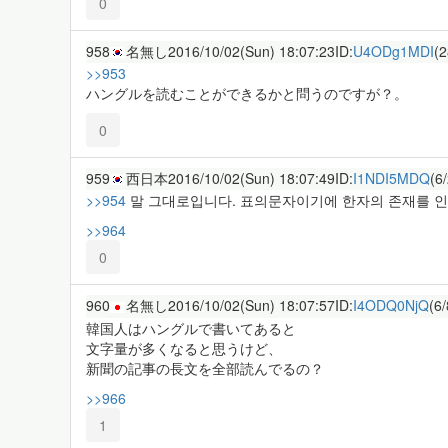
0
958
名無し
2016/10/02(Sun) 18:07:23
ID:
U4ODg1MDI
(2
>>953
ハングルを読むことができるかと問うのですが？。
0
959
西日本
2016/10/02(Sun) 18:07:49
ID:
I1NDI5MDQ
(6
>>954
말 그대로입니다. 표의문자이기에 한자의 존재를 인식
>>964
0
960
名無し
2016/10/02(Sun) 18:07:57
ID:
I4ODQ0NjQ
(6/
韓国人はハングルで書いてあると
文字量が多くなると思うけど、
新聞の記事の長文を全部読んでるの？
>>966
1