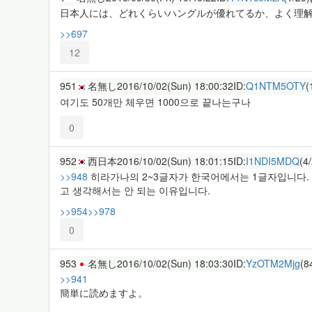
日本人には、どれくらいハングルが優れてるか、よく理
>>697
12
951
名無し
2016/10/02(Sun) 18:00:32
ID:
Q1NTM5OTY
(
여기도 50개만 체우면 1000으로 끝나는구나
0
952
西日本
2016/10/02(Sun) 18:01:15
ID:
I1NDI5MDQ
(4
>>948
히라가나의 2~3글자가 한국어에서는 1글자입니다.
고 생각해서는 안 되는 이유입니다.
>>954
>>978
0
953
名無し
2016/10/02(Sun) 18:03:30
ID:
YzOTM2Mjg
(8
>>941
簡単に読めますよ。