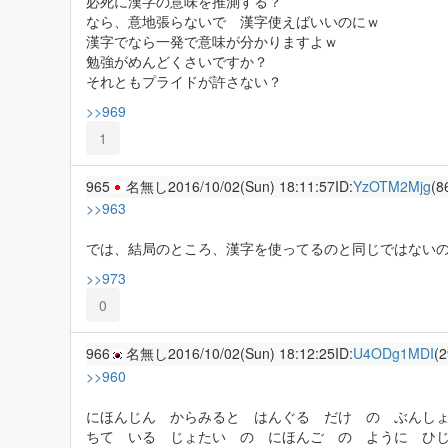
必死に漢字の意味を推測する？
なら、意地張らないで 漢字使えばいいのにｗ
漢字でなら一発で意味が分かりますよｗ
勉強がめんどくさいですか？
それともプライドが許さない？
>>969
1
965
名無し
2016/10/02(Sun) 18:11:57
ID:
YzOTM2Mjg
(8
>>963
では、結局のところ、漢字を使ってるのと同じではない
>>973
0
966
名無し
2016/10/02(Sun) 18:12:25
ID:
U4ODg1MDI
(2
>>960
にほんじん からみると はんぐる だけ の ぶんし
ちて いる じょたい の にほんご の ように ひ