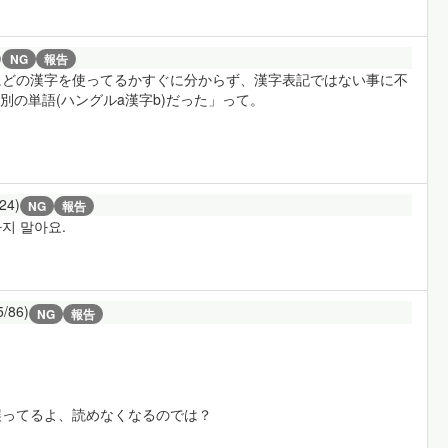
)
NG
報告
にどの漢字を使ってるかすぐに分からず、漢字表記ではない事に不
別の単語(ハングルa漢字b)だった」って。
/24)
NG
報告
지 말아요.
5/86)
NG
報告
誤ってるよ、読めなくなるのでは？