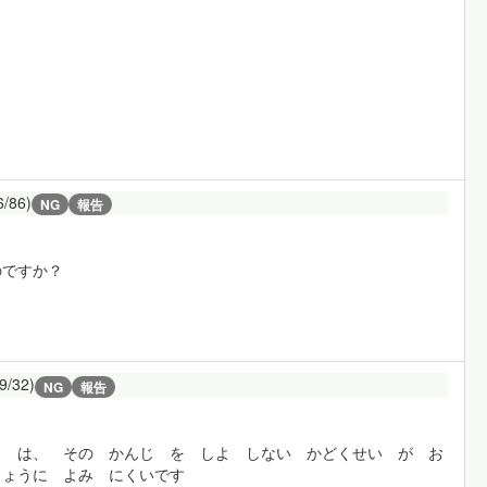
6/86)
NG
報告
のですか？
9/32)
NG
報告
ょ は、 その かんじ を しよ しない かどくせい が お
じょうに よみ にくいです