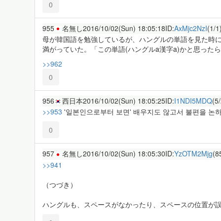
0
955
名無し
2016/10/02(Sun) 18:05:18
ID:
AxMjc2NzI
(1/1
母が韓国語を勉強しているが、ハングルの単語を見た時
満がっていた。「この単語(ハングルa漢字a)かと思ったら
>>962
0
956
西日本
2016/10/02(Sun) 18:05:25
ID:
I1NDI5MDQ
(5
>>953
'일본인으로부터 보면' 배우지도 않고서 불편을 논하
0
957
名無し
2016/10/02(Sun) 18:05:30
ID:
YzOTM2Mjg
(8
>>941
（つづき）
ハングルも、スペースがなかったり、スペースの位置が