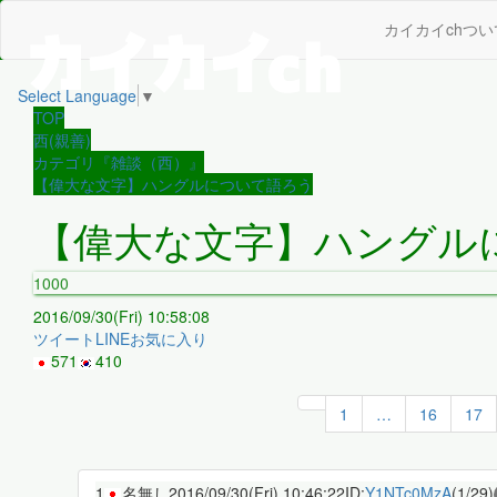
カイカイchつい
Select Language
▼
TOP
西(親善)
カテゴリ『雑談（西）』
【偉大な文字】ハングルについて語ろう
【偉大な文字】ハングル
1000
2016/09/30(Fri) 10:58:08
ツイート
LINE
お気に入り
571
410
1
…
16
17
1
名無し
2016/09/30(Fri) 10:46:22
ID:
Y1NTc0MzA
(1/29)