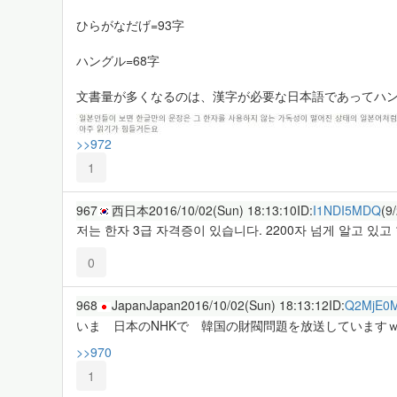
ひらがなだげ=93字
ハングル=68字
文書量が多くなるのは、漢字が必要な日本語であってハン
>>972
1
967
西日本
2016/10/02(Sun) 18:13:10
ID:
I1NDI5MDQ
(9
저는 한자 3급 자격증이 있습니다. 2200자 넘게 알고 있
0
968
JapanJapan
2016/10/02(Sun) 18:13:12
ID:
Q2MjE0
いま 日本のNHKで 韓国の財閥問題を放送しています
>>970
1