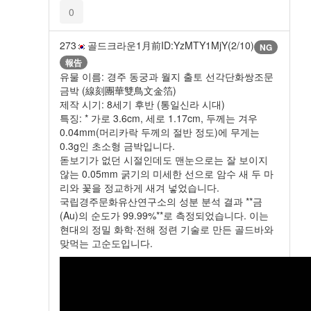
0
273
골드크라운
1月前
ID:YzMTY1MjY(2/10)
NG
報告
유물 이름: 경주 동궁과 월지 출토 선각단화쌍조문
금박 (線刻團華雙鳥文金箔)
제작 시기: 8세기 후반 (통일신라 시대)
특징: * 가로 3.6cm, 세로 1.17cm, 두께는 겨우
0.04mm(머리카락 두께의 절반 정도)에 무게는
0.3g인 초소형 금박입니다.
돋보기가 없던 시절인데도 맨눈으로는 잘 보이지
않는 0.05mm 굵기의 미세한 선으로 암수 새 두 마
리와 꽃을 정교하게 새겨 넣었습니다.
국립경주문화유산연구소의 성분 분석 결과 **금
(Au)의 순도가 99.99%**로 측정되었습니다. 이는
현대의 정밀 화학·전해 정련 기술로 만든 골드바와
맞먹는 고순도입니다.