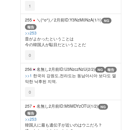
1
255
＼(^o^)／
2月前
ID:Y3NzM0NzA(1/1)
NG
報告
>>253
昔がよかったということは
今の韓国人が駄目だということだ
0
256
名無し
2月前
ID:U3NzczNzU(2/2)
NG
報告
>>1
한국의 강원도,전라도는 동남아시아 보다도 열
악한 낙후된 지역.
0
257
名無し
2月前
ID:M5MDYzOTU(1/2)
NG
報告
>>253
韓国人に最も遺伝子が近いのはウニだろ？