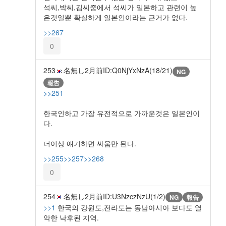
석씨,박씨,김씨중에서 석씨가 일본하고 관련이 높
은것일뿐 확실하게 일본인이라는 근거가 없다.
>>267
0
253
名無し
2月前
ID:Q0NjYxNzA(18/21)
NG
報告
>>251
한국인하고 가장 유전적으로 가까운것은 일본인이
다.
더이상 얘기하면 싸움만 된다.
>>255
>>257
>>268
0
254
名無し
2月前
ID:U3NzczNzU(1/2)
NG
報告
>>1
한국의 강원도,전라도는 동남아시아 보다도 열
악한 낙후된 지역.