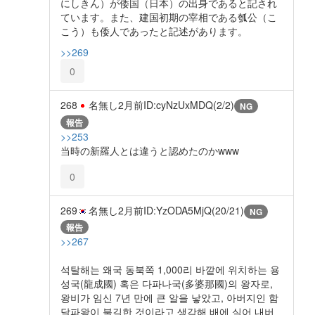
にしきん）が倭国（日本）の出身であると記され
ています。また、建国初期の宰相である瓠公（こ
こう）も倭人であったと記述があります。
>>269
0
268
名無し
2月前
ID:cyNzUxMDQ(2/2)
NG
報告
>>253
当時の新羅人とは違うと認めたのかwww
0
269
名無し
2月前
ID:YzODA5MjQ(20/21)
NG
報告
>>267
석탈해는 왜국 동북쪽 1,000리 바깥에 위치하는 용
성국(龍成國) 혹은 다파나국(多婆那國)의 왕자로,
왕비가 임신 7년 만에 큰 알을 낳았고, 아버지인 함
달파왕이 불길한 것이라고 생각해 배에 실어 내버