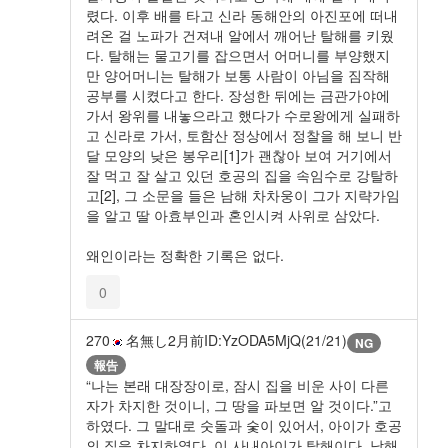
렸다. 이후 배를 타고 신라 동해안의 아진포에 떠내
려온 걸 노파가 건져내 알에서 깨어난 탈해를 키웠
다. 탈해는 물고기를 잡으면서 어머니를 부양했지
만 양어머니는 탈해가 보통 사람이 아님을 짐작해
공부를 시켰다고 한다. 장성한 뒤에는 금관가야에
가서 왕위를 내놓으라고 했다가 수로왕에게 실패하
고 신라로 가서, 토함산 정상에서 정찰을 해 보니 반
달 모양의 낮은 봉우리[1]가 괜찮아 보여 거기에서
잘 먹고 잘 살고 있던 호공의 집을 속임수로 강탈하
고[2], 그 소문을 들은 남해 차차웅이 그가 지략가임
을 알고 딸 아효부인과 혼인시켜 사위로 삼았다.
왜인이라는 정확한 기록은 없다.
0
270
名無し
2月前
ID:YzODA5MjQ(21/21)
NG
報告
“나는 본래 대장장이로, 잠시 집을 비운 사이 다른
자가 차지한 것이니, 그 땅을 파보면 알 것이다.”고
하였다. 그 말대로 숫돌과 숯이 있어서, 아이가 호공
의 집을 차지하였다. 이 사내아이가 탈해이다. 남해