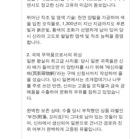
면서도 정교한 신라 고유의 미감이 돋보입니다.
뛰어난 직조 및 염색 기술: 천연 양털을 가공하여 색
을 입힌 모직물로, 1,300년이 지난 지금까지도 푸른
빛과 붉은빛, 황색의 조화가 선명하게 남아 있어 당
시 신라의 고도로 발달한 염색 및 직조 능력을 증명
합니다.
2. 국제 무역품으로서의 위상
일본 왕실의 최고급 사치품: 당시 일본 귀족들은 신
라 배가 들어오면 이 양탄자를 사기 위해 '매신라물
해(買新羅物解)'라는 구매 신청서까지 작성하며 줄
을 섰습니다. 당시 일본에서는 조개껍데기나 나무
를 주로 쓰던 반면, 신라는 고품질 모직물과 금속 공
예품을 수출하여 문화적 우위를 점하고 있었습니
다.
완벽한 보존 상태: 수출 당시 부착했던 상품 라벨인
'부전(附箋, 꼬리표)'이 그대로 남아 있는 것들이 있
어, 신라에서 생산되어 일본으로 건너간 경로와 진
위 여부가 완벽하게 고증된 유물입니다.