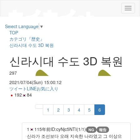
メ
ニ
ュ
Select Language
▼
ー
TOP
カテゴリ『歴史』
신라시대 수도 3D 복원
신라시대 수도 3D 복원
297
2021/07/04(Sun) 15:00:12
ツイート
LINE
お気に入り
192
84
1
2
3
4
5
6
1
11
5年前
ID:cyNjc5NTI(1/1)
NG
報告
신라가 조선보다 오래 지속한 나라였고 그 이상으