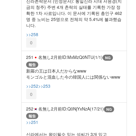
신라촌락문서 (민정문서): 통일신라 시대 서원경(지
금의 청주) 주변 4개 촌락의 실태를 기록한 가장 정
확한 1차 사료입니다. 이 문서에 기록된 총인구 462
명 중 노비는 25명으로 전체의 약 5.4%에 불과했습
니다.
>>258
0
251
名無し
2月前
ID:MxMzQ0NTU(1/1)
NG
報告
新羅の王は日本人だからなwww
モンゴルと混血した今の韓国人には関係ないwww
>>252
>>253
0
252
名無し
2月前
ID:Q0NjYxNzA(17/21)
NG
報告
>>251
신라에서는 왕이될수 있는 성씨가 3개 있고