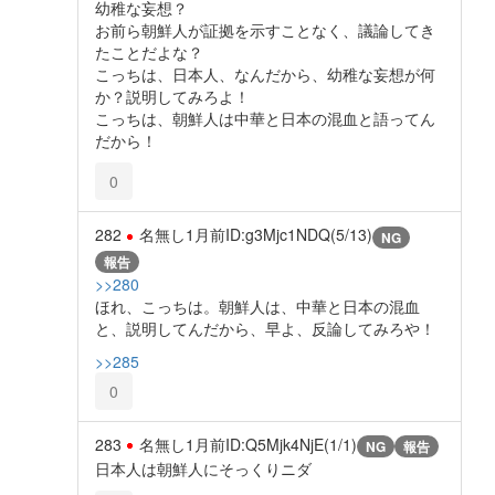
幼稚な妄想？
お前ら朝鮮人が証拠を示すことなく、議論してき
たことだよな？
こっちは、日本人、なんだから、幼稚な妄想が何
か？説明してみろよ！
こっちは、朝鮮人は中華と日本の混血と語ってん
だから！
0
282
名無し
1月前
ID:g3Mjc1NDQ(5/13)
NG
報告
>>280
ほれ、こっちは。朝鮮人は、中華と日本の混血
と、説明してんだから、早よ、反論してみろや！
>>285
0
283
名無し
1月前
ID:Q5Mjk4NjE(1/1)
NG
報告
日本人は朝鮮人にそっくりニダ