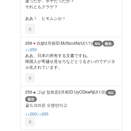
違ったか、ホヤだったか？
それともクラゲ？
ああ！ ヒモムシか！
0
258
白妙
2月前
ID:MzNzc4NzU(1/1)
NG
報告
>>250
ああ、日本の所有する文書ですね。
韓国人が寄越せ見せろなどとうるさいのでデジタ
ル化されています。
0
259
그냥 정희준
2月前
ID:UyODkwNjU(1/2)
NG
報告
골드크라운 오랜만이고
>>260
>>265
0