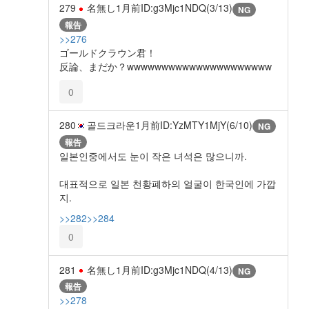
279
名無し
1月前
ID:g3Mjc1NDQ(3/13)
NG
報告
>>276
ゴールドクラウン君！
反論、まだか？wwwwwwwwwwwwwwwwwwwww
0
280
골드크라운
1月前
ID:YzMTY1MjY(6/10)
NG
報告
일본인중에서도 눈이 작은 녀석은 많으니까.
대표적으로 일본 천황폐하의 얼굴이 한국인에 가깝
지.
>>282
>>284
0
281
名無し
1月前
ID:g3Mjc1NDQ(4/13)
NG
報告
>>278