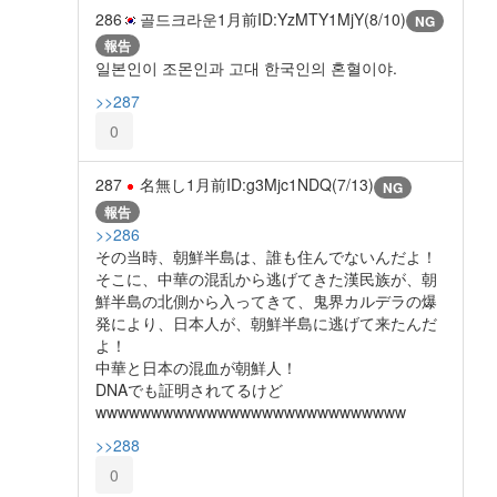
286
골드크라운
1月前
ID:YzMTY1MjY(8/10)
NG
報告
일본인이 조몬인과 고대 한국인의 혼혈이야.
>>287
0
287
名無し
1月前
ID:g3Mjc1NDQ(7/13)
NG
報告
>>286
その当時、朝鮮半島は、誰も住んでないんだよ！
そこに、中華の混乱から逃げてきた漢民族が、朝
鮮半島の北側から入ってきて、鬼界カルデラの爆
発により、日本人が、朝鮮半島に逃げて来たんだ
よ！
中華と日本の混血が朝鮮人！
DNAでも証明されてるけど
wwwwwwwwwwwwwwwwwwwwwwwwwwww
>>288
0