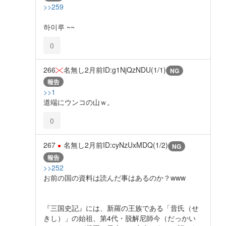
>>259
하이루 ~~
0
266
名無し
2月前
ID:g1NjQzNDU(1/1)
NG
報告
>>1
道端にウンコの山ｗ。
0
267
名無し
2月前
ID:cyNzUxMDQ(1/2)
NG
報告
>>252
お前の国の資料は読んだ事はあるのか？www
『三国史記』には、新羅の王族である「昔氏（せ
きし）」の始祖、第4代・脱解尼師今（だっかい