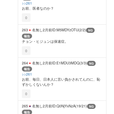
>>261
お前、医者なのか？
0
263
名無し
2月前
ID:M5MDYzOTU(2/2)
NG
報告
チョン・ヒジュンは保速症。
0
264
名無し
2月前
ID:E1MDU3MDQ(3/3)
NG
報告
>>261
お前、毎日、日本人に言い負かされてんのに、恥
ずかしくないんか？
0
265
名無し
2月前
ID:Q0NjYxNzA(19/21)
NG
報告