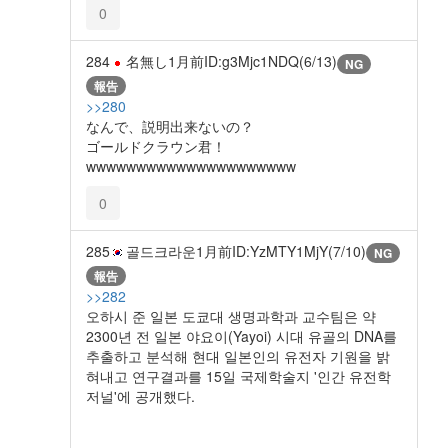
0
284
名無し
1月前
ID:g3Mjc1NDQ(6/13)
NG
報告
>>280
なんで、説明出来ないの？
ゴールドクラウン君！
wwwwwwwwwwwwwwwwwwwww
0
285
골드크라운
1月前
ID:YzMTY1MjY(7/10)
NG
報告
>>282
오하시 준 일본 도쿄대 생명과학과 교수팀은 약
2300년 전 일본 야요이(Yayoi) 시대 유골의 DNA를
추출하고 분석해 현대 일본인의 유전자 기원을 밝
혀내고 연구결과를 15일 국제학술지 '인간 유전학
저널'에 공개했다.