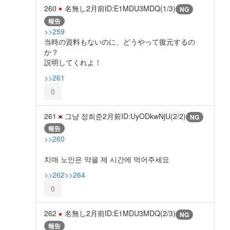
260
名無し
2月前
ID:E1MDU3MDQ(1/3)
NG
報告
>>259
当時の資料もないのに、どうやって復元するの
か？
説明してくれよ！
>>261
0
261
그냥 정희준
2月前
ID:UyODkwNjU(2/2)
NG
報告
>>260
치매 노인은 약을 제 시간에 먹어주세요
>>262
>>264
0
262
名無し
2月前
ID:E1MDU3MDQ(2/3)
NG
報告