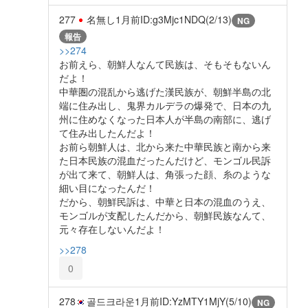
277
名無し
1月前
ID:g3Mjc1NDQ(2/13)
NG
報告
>>274
お前えら、朝鮮人なんて民族は、そもそもないん
だよ！
中華圏の混乱から逃げた漢民族が、朝鮮半島の北
端に住み出し、鬼界カルデラの爆発で、日本の九
州に住めなくなった日本人が半島の南部に、逃げ
て住み出したんだよ！
お前ら朝鮮人は、北から来た中華民族と南から来
た日本民族の混血だったんだけど、モンゴル民訴
が出て来て、朝鮮人は、角張った顔、糸のような
細い目になったんだ！
だから、朝鮮民訴は、中華と日本の混血のうえ、
モンゴルが支配したんだから、朝鮮民族なんて、
元々存在しないんだよ！
>>278
0
278
골드크라운
1月前
ID:YzMTY1MjY(5/10)
NG