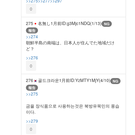
>>275
>>277
>>297
0
275
名無し
1月前
ID:g3Mjc1NDQ(1/13)
NG
報告
>>274
朝鮮半島の南端は、日本人が住んでた地域だけ
ど？
>>276
0
276
골드크라운
1月前
ID:YzMTY1MjY(4/10)
NG
報告
>>275
금을 장식품으로 사용하는것은 북방유목민의 풍습
이다.
>>279
0