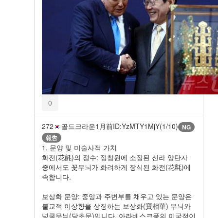
0
272
골드크라운
1月前
ID:YzMTY1MjY(1/10)
NG
報告
1. 문양 및 미술사적 가치
화전(花氈)의 정수: 정창원에 소장된 신라 양탄자
중에서도 꽃무늬가 화려하게 장식된 화전(花氈)에
속합니다.
보상화 문양: 중앙과 주변부를 채우고 있는 문양은
불교적 이상향을 상징하는 보상화(寶相華) 무늬와
넝쿨무늬(당초문)입니다. 아라베스크풍의 이국적이