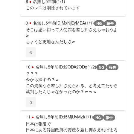
8
名無し
5年前
(1/1)
このレスは削除されています
9
名無し
5年前
ID:MxNjEyMDA(1/1)
NG
報告
そこは思い切って大使館を差し押さえちゃおうよ
w
ちょうど更地なんだしさw
3
10
名無し
5年前
ID:I2ODA2ODg(1/2)
NG
報告
？？？
今から探すの？ｗ
この資産なら差し押さえられる、と考えてたから
裁判したんじゃなかったのか？ｗｗｗ
0
11
名無し
5年前
ID:I5MjUyMzI(1/1)
NG
報告
日本は報復で
日本にある韓国政府の資産を差し押さえればよろ