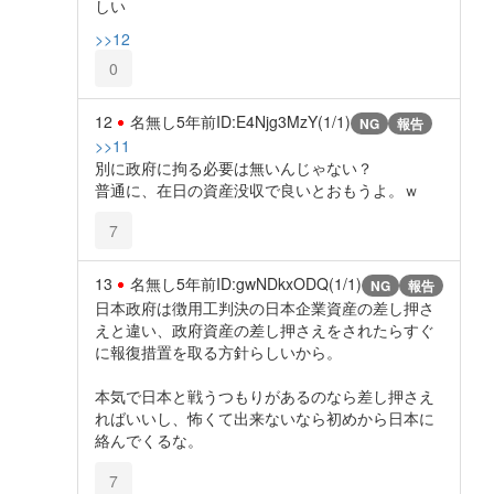
しい
>>12
0
12
名無し
5年前
ID:E4Njg3MzY(1/1)
NG
報告
>>11
別に政府に拘る必要は無いんじゃない？
普通に、在日の資産没収で良いとおもうよ。ｗ
7
13
名無し
5年前
ID:gwNDkxODQ(1/1)
NG
報告
日本政府は徴用工判決の日本企業資産の差し押さ
えと違い、政府資産の差し押さえをされたらすぐ
に報復措置を取る方針らしいから。
本気で日本と戦うつもりがあるのなら差し押さえ
ればいいし、怖くて出来ないなら初めから日本に
絡んでくるな。
7