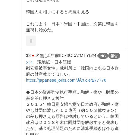
韓国人を相手にすると馬鹿を見る
これにより、日本・米国・中国は、次第に韓国を
無視し始めた。
0
33
名無し
5年前
ID:k3ODAzMTY(2/4)
NG
報告
>>1
現地紙・日本語版
慰安婦被害女性、裁判所に「韓国内にある日本政
府の財産教えてほしい」
https://japanese.joins.com/JArticle/277770
◆日本の資産強制執行手順…和解・癒やし財団の
基金差し押さえ検討
２０１５年韓日慰安婦合意で日本政府が和解・癒
やし財団に渡した１０億円（約１０３億ウォン）
の差し押さえも原告は検討しているという。韓国
政府は２０１８年末に同財団を解散すると発表し
たが、基金処理問題のために清算手続きは今も進
行中だ。