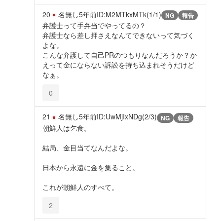
20
名無し
5年前
ID:M2MTkxMTk(1/1)
NG
報告
弁護士って手弁当でやってるの？
弁護士なら差し押さえなんてできないって気づく
よな。
こんな弁護して自己PRのつもりなんだろうか？か
えって金にならない訴訟を持ち込まれそうだけど
なぁ。
0
21
名無し
5年前
ID:UwMjIxNDg(2/3)
NG
報告
朝鮮人は乞食。
結局、金目当てなんだよな。
日本から永遠に金を集ること。
これが朝鮮人のすべて。
2