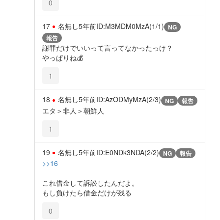
0
17
名無し
5年前
ID:M3MDM0MzA(1/1)
NG
報告
謝罪だけでいいって言ってなかったっけ？
やっぱりね💰️
1
18
名無し
5年前
ID:AzODMyMzA(2/3)
NG
報告
エタ＞非人＞朝鮮人
1
19
名無し
5年前
ID:E0NDk3NDA(2/2)
NG
報告
>>16
これ借金して訴訟したんだよ。
もし負けたら借金だけが残る
0