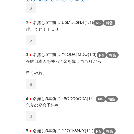
3
2
名無し
5年前
ID:U5MDc0NzI(1/1)
NG
報告
行こうぜ！ＩＣＪ
6
3
名無し
5年前
ID:Y0ODA3MDQ(1/3)
NG
報告
在韓日本人を襲って金を奪うつもりだろ。
早くやれ。
6
4
名無し
5年前
ID:k5ODQ0ODA(1/1)
NG
報告
乞食の窃盗予告w
3
5
名無し
5年前
ID:Y2OTk3NzY(1/1)
NG
報告