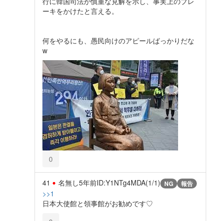
行に韓国司法が慎重な見解を示し、事実上のブレ
ーキをかけたと言える。
何をやるにも、愚民向けのアピールばっかりだな
w
0
41
名無し
5年前
ID:Y1NTg4MDA(1/1)
NG
報告
>>1
日本大使館と領事館がお勧めです♡