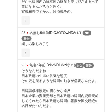
だから韓国内の日本国の財産を差し押さえるって
事になるんだろうと思う。
宣戦布告ですかね。経済戦争の。
1
25
名無し
5年前
ID:Q3OTQwNDA(1/1)
NG
報告
楽しみ楽しみ(^^)
1
26
無名
5年前
ID:k2NDI3Nzk(1/1)
NG
報告
そうなんだよね～
日本政府の生温い呑気な態度
その穴を蹴るような韓国の動きが必要なんだよ。
日韓請求権協定の明らかな違反
日本企業の資産売却と日本政府の韓国内資産売却
してくれたら日本政府も韓国に報復か国交断絶の
名目がたつんだよ。