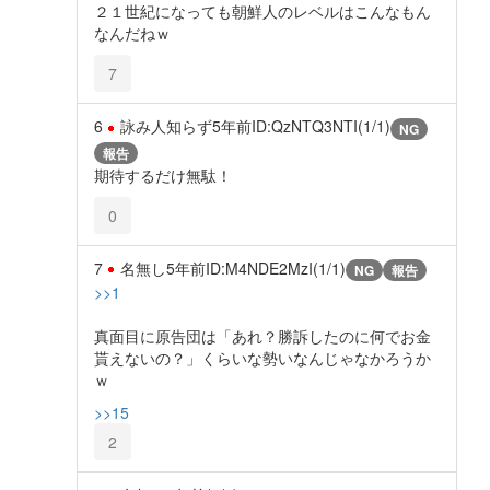
２１世紀になっても朝鮮人のレベルはこんなもん
なんだねｗ
7
6
詠み人知らず
5年前
ID:QzNTQ3NTI(1/1)
NG
報告
期待するだけ無駄！
0
7
名無し
5年前
ID:M4NDE2MzI(1/1)
NG
報告
>>1
真面目に原告団は「あれ？勝訴したのに何でお金
貰えないの？」くらいな勢いなんじゃなかろうか
ｗ
>>15
2