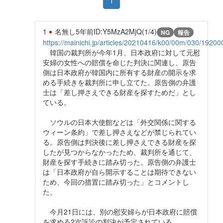
1
1
名無し
5年前
ID:Y5MzA2MjQ(1/4)
NG
報告
https://mainichi.jp/articles/20210416/k00/00m/030/19200
韓国の裁判所が今年1月、日本政府に対して元慰
安婦の女性への賠償を命じた判決に関連し、原告
側は日本政府が韓国内に所有する財産の開示を求
める手続きを裁判所に申し立てた。原告側の弁護
士は「差し押さえできる財産を探すためだ」とし
ている。
ソウルの日本大使館などは「外交関係に関する
ウィーン条約」で差し押さえなどが禁じられてい
る。原告側は判決後に差し押さえできる財産を探
したが見つからなかったため、裁判所を通じて、
財産を探す手続きに踏み切った。原告側の弁護士
は「日本政府が自ら開示することは期待できない
ため、今回の措置に踏み切った」とコメントし
た。
今月21日には、別の慰安婦らが日本政府に賠償
を求める2次訴訟の判決が予定されている。