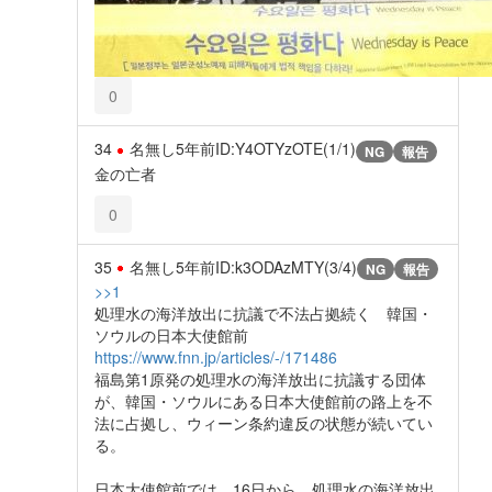
0
34
名無し
5年前
ID:Y4OTYzOTE(1/1)
NG
報告
金の亡者
0
35
名無し
5年前
ID:k3ODAzMTY(3/4)
NG
報告
>>1
処理水の海洋放出に抗議で不法占拠続く 韓国・
ソウルの日本大使館前
https://www.fnn.jp/articles/-/171486
福島第1原発の処理水の海洋放出に抗議する団体
が、韓国・ソウルにある日本大使館前の路上を不
法に占拠し、ウィーン条約違反の状態が続いてい
る。
日本大使館前では、16日から、処理水の海洋放出