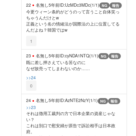
22
名無し
5年前
ID:UzMDc3MDc(1/1)
NG
報告
今更ウィーン条約がどうのって言うこと自体笑っ
ちゃうんだけとw
正義という名の情緒法が国際法の上に位置してる
んだよね？韓国ではw
1
23
名無し
5年前
ID:cyNDA1NTQ(1/1)
NG
報告
既に差し押さえている筈なのに
なぜ故売ってしまわないのか……
>>24
0
24
名無し
5年前
ID:AzNTE2NzY(1/1)
NG
報告
>>23
それは徴用工裁判の方で日本企業の資産じゃな
い？
これは別口で慰安婦が原告で訴訟相手は日本政
府。