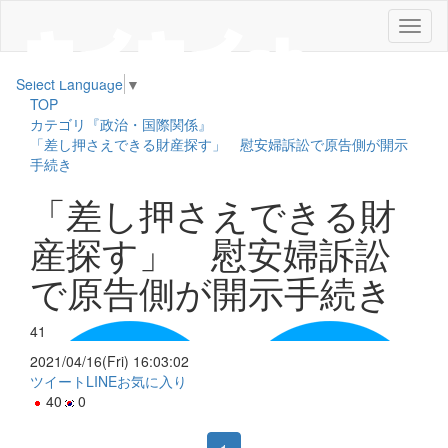
メ
ニ
ュ
Select Language
▼
ー
TOP
カテゴリ『政治・国際関係』
「差し押さえできる財産探す」 慰安婦訴訟で原告側が開示
手続き
「差し押さえできる財
産探す」 慰安婦訴訟
で原告側が開示手続き
41
2021/04/16(Fri) 16:03:02
ツイート
LINE
お気に入り
40
0