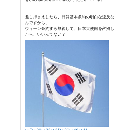
差し押さえしたら、日韓基本条約の明白な違反な
んですから、
ウィーン条約すら無視して、日本大使館を占拠し
たら、いいんでない？
>>7
>>30
>>33
>>35
>>36
>>40
>>41