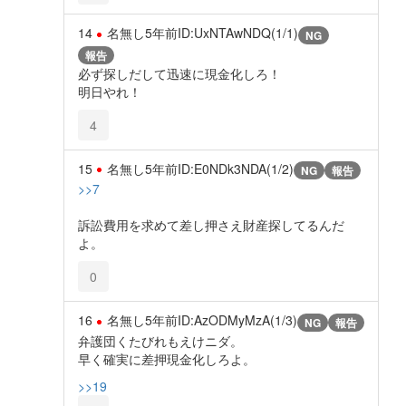
14
名無し
5年前
ID:UxNTAwNDQ(1/1)
NG
報告
必ず探しだして迅速に現金化しろ！
明日やれ！
4
15
名無し
5年前
ID:E0NDk3NDA(1/2)
NG
報告
>>7
訴訟費用を求めて差し押さえ財産探してるんだ
よ。
0
16
名無し
5年前
ID:AzODMyMzA(1/3)
NG
報告
弁護団くたびれもえけニダ。
早く確実に差押現金化しろよ。
>>19