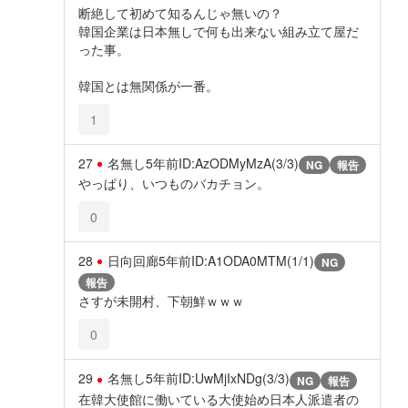
断絶して初めて知るんじゃ無いの？
韓国企業は日本無しで何も出来ない組み立て屋だ
った事。
韓国とは無関係が一番。
1
27
名無し
5年前
ID:AzODMyMzA(3/3)
NG
報告
やっぱり、いつものバカチョン。
0
28
日向回廊
5年前
ID:A1ODA0MTM(1/1)
NG
報告
さすが未開村、下朝鮮ｗｗｗ
0
29
名無し
5年前
ID:UwMjIxNDg(3/3)
NG
報告
在韓大使館に働いている大使始め日本人派遣者の