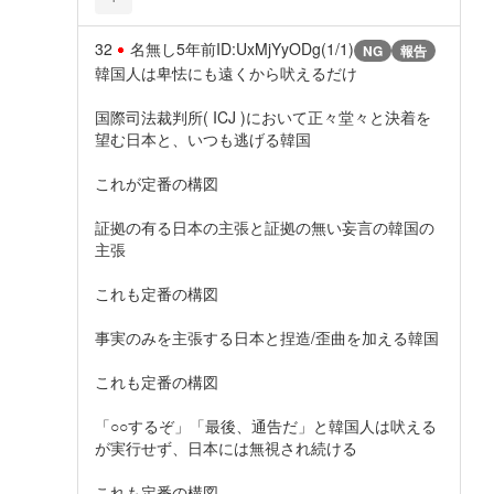
32
名無し
5年前
ID:UxMjYyODg(1/1)
NG
報告
韓国人は卑怯にも遠くから吠えるだけ
国際司法裁判所( ICJ )において正々堂々と決着を
望む日本と、いつも逃げる韓国
これが定番の構図
証拠の有る日本の主張と証拠の無い妄言の韓国の
主張
これも定番の構図
事実のみを主張する日本と捏造/歪曲を加える韓国
これも定番の構図
「○○するぞ」「最後、通告だ」と韓国人は吠える
が実行せず、日本には無視され続ける
これも定番の構図