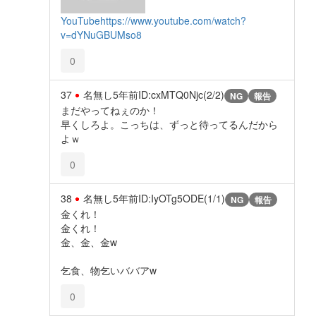
YouTube
https://www.youtube.com/watch?
v=dYNuGBUMso8
0
37
名無し
5年前
ID:cxMTQ0Njc(2/2)
NG
報告
まだやってねぇのか！
早くしろよ。こっちは、ずっと待ってるんだから
よｗ
0
38
名無し
5年前
ID:IyOTg5ODE(1/1)
NG
報告
金くれ！
金くれ！
金、金、金w
乞食、物乞いババアw
0