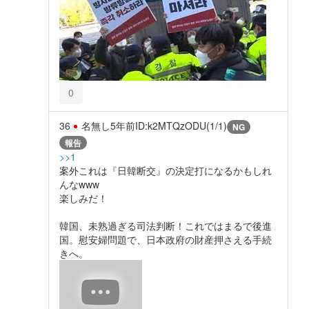
0
36
名無し
5年前
ID:k2MTQzODU(1/1)
NG
報告
>>1
案外これは『日韓断交』の決定打になるかもしれ
んなwww
楽しみだ！
韓国、未熟過ぎる司法判断！これではまるで後進
国。慰安婦問題で、日本政府の財産押さえる手続
きへ。