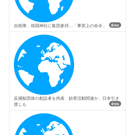
自衛隊、靖国神社に集団参拝…「事実上の命令」
8res
反捕鯨団体の創設者を拘束 妨害活動関連か、日本引き
渡しも
4res