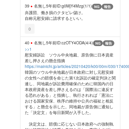
39
名無し
5年前
ID:g0MjY4Mzg(1/1)
NG
報告
弁護団、働き損のクタビレ儲け。
自称元慰安婦に請求するといい。
0
40
名無し
5年前
ID:czOTY4ODA(4/4)
NG
報告
>>1
慰安婦訴訟 ソウル中央地裁、原告側に日本資産
差し押さえの懸念指摘
https://mainichi.jp/articles/20210420/k00/00m/030/17400
韓国のソウル中央地裁が日本政府に対し元慰安婦
の女性への賠償を命じた第1次訴訟の確定判決と関
連し、同地裁が訴訟費用確保のために韓国内の日
本政府資産を差し押さえるのは「国際法に違反す
る恐れがある」と指摘し、執行されれば「憲法に
おける国家安保、秩序の維持や公共の福祉と相反
する」と懸念を示した。同地裁が原告側に通知し
た「決定文」を毎日新聞が入手した。
決定文は、賠償に応じない日本政府への強制執