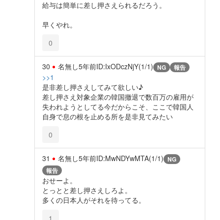
給与は簡単に差し押さえられるだろう。
早くやれ。
0
30
名無し
5年前
ID:IxODczNjY(1/1)
NG
報告
>>1
是非差し押さえしてみて欲しい♪
差し押さえ対象企業の韓国撤退で数百万の雇用が
失われようとしてる今だからこそ、ここで韓国人
自身で息の根を止める所を是非見てみたい
0
31
名無し
5年前
ID:MwNDYwMTA(1/1)
NG
報告
おせーよ。
とっとと差し押さえしろよ。
多くの日本人がそれを待ってる。
1