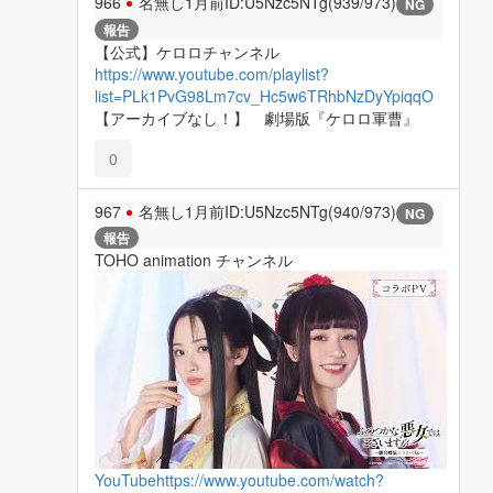
966
名無し
1月前
ID:U5Nzc5NTg(939/973)
NG
報告
【公式】ケロロチャンネル
https://www.youtube.com/playlist?
list=PLk1PvG98Lm7cv_Hc5w6TRhbNzDyYpiqqO
【アーカイブなし！】 劇場版『ケロロ軍曹』
0
967
名無し
1月前
ID:U5Nzc5NTg(940/973)
NG
報告
TOHO animation チャンネル
YouTube
https://www.youtube.com/watch?