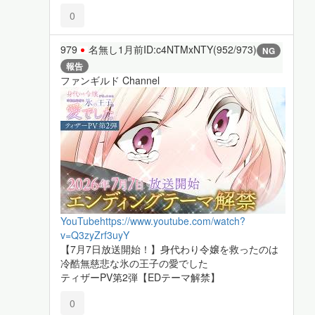
0
979
名無し
1月前
ID:c4NTMxNTY(952/973)
NG
報告
ファンギルド Channel
YouTube
https://www.youtube.com/watch?
v=Q3zyZrf3uyY
【7月7日放送開始！】身代わり令嬢を救ったのは
冷酷無慈悲な氷の王子の愛でした
ティザーPV第2弾【EDテーマ解禁】
0