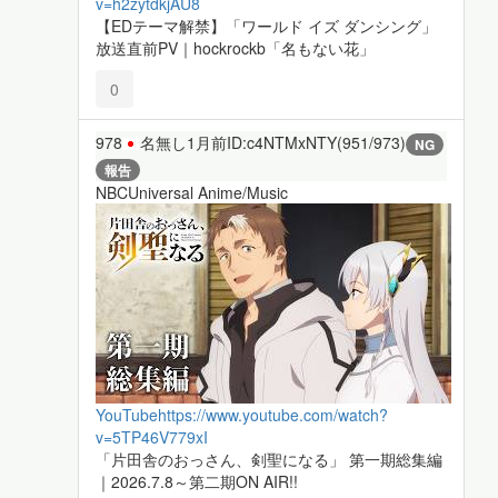
v=h2zytdkjAU8
【EDテーマ解禁】「ワールド イズ ダンシング」
放送直前PV｜hockrockb「名もない花」
0
978
名無し
1月前
ID:c4NTMxNTY(951/973)
NG
報告
NBCUniversal Anime/Music
YouTube
https://www.youtube.com/watch?
v=5TP46V779xI
「片田舎のおっさん、剣聖になる」 第一期総集編
｜2026.7.8～第二期ON AIR!!