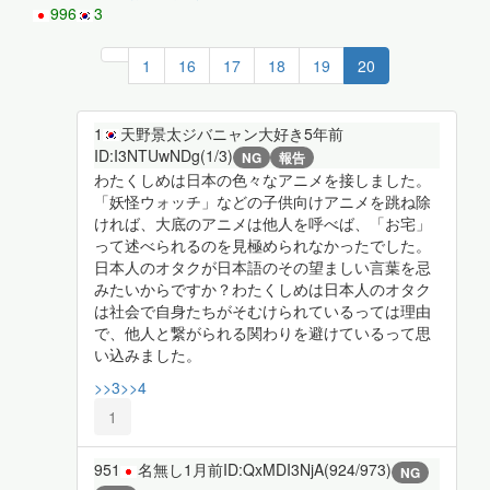
996
3
1
16
17
18
19
20
1
天野景太ジバニャン大好き
5年前
ID:I3NTUwNDg(1/3)
NG
報告
わたくしめは日本の色々なアニメを接しました。
「妖怪ウォッチ」などの子供向けアニメを跳ね除
ければ、大底のアニメは他人を呼べば、「お宅」
って述べられるのを見極められなかったでした。
日本人のオタクが日本語のその望ましい言葉を忌
みたいからですか？わたくしめは日本人のオタク
は社会で自身たちがそむけられているっては理由
で、他人と繋がられる関わりを避けているって思
い込みました。
>>3
>>4
1
951
名無し
1月前
ID:QxMDI3NjA(924/973)
NG