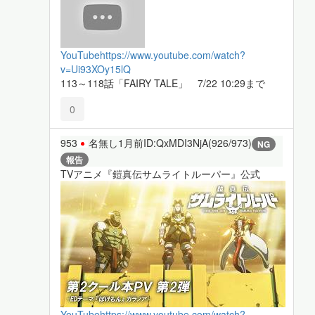
YouTube
https://www.youtube.com/watch?
v=Ui93XOy15lQ
113～118話「FAIRY TALE」 7/22 10:29まで
0
953
名無し
1月前
ID:QxMDI3NjA(926/973)
NG
報告
TVアニメ『鎧真伝サムライトルーパー』公式
YouTube
https://www.youtube.com/watch?