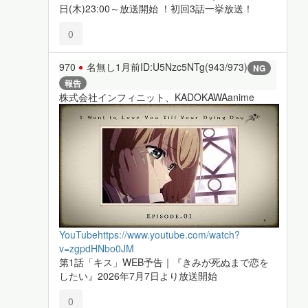
日(木)23:00～放送開始 ！初回3話一挙放送！
0
970
名無し
1月前
ID:U5Nzc5NTg(943/973)
NG
報告
株式会社インフィニット、KADOKAWAanime
YouTube
https://www.youtube.com/watch?
v=zgpdHNbo0JM
第1話「キス」WEB予告｜『きみが死ぬまで恋を
したい』2026年7月7日より放送開始
0