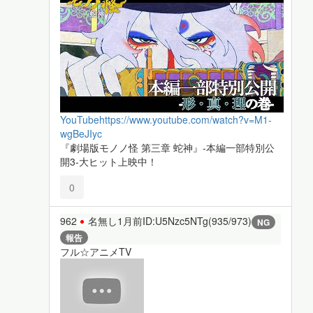
YouTube
https://www.youtube.com/watch?v=M1-
wgBeJIyc
『劇場版モノノ怪 第三章 蛇神』-本編一部特別公
開3-大ヒット上映中！
0
962
名無し
1月前
ID:U5Nzc5NTg(935/973)
NG
報告
フル☆アニメTV