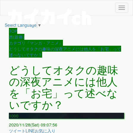
メ
ニ
ュ
Select Language
▼
ー
TOP
西(親善)
カテゴリ『マンガ・アニメ』
どうしてオタクの趣味の深夜アニメには他人を「お宅」って
述べないですか？
どうしてオタクの趣味
の深夜アニメには他人
を「お宅」って述べな
いですか？
1000
2020/11/28(Sat) 09:07:56
ツイート
LINE
お気に入り