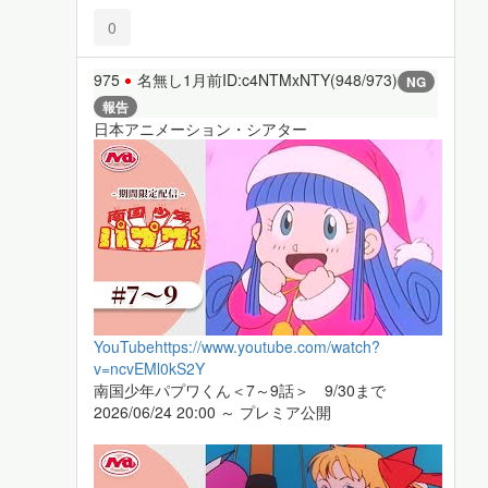
0
975
名無し
1月前
ID:c4NTMxNTY(948/973)
NG
報告
日本アニメーション・シアター
YouTube
https://www.youtube.com/watch?
v=ncvEMl0kS2Y
南国少年パプワくん＜7～9話＞ 9/30まで
2026/06/24 20:00 ～ プレミア公開