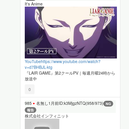
It's Anime
YouTube
https://www.youtube.com/watch?
v=d7BHBJL-ktg
『LAIR GAME』第2クールPV｜毎週月曜24時から
放送中
0
985
名無し
1月前
ID:k3MjgzNTQ(958/973)
NG
報告
株式会社インフィニット