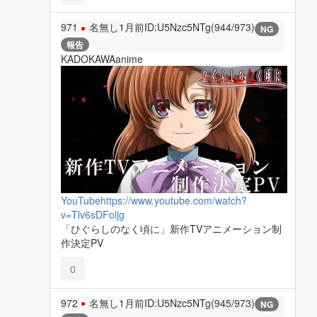
971
名無し
1月前
ID:U5Nzc5NTg(944/973)
NG
報告
KADOKAWAanime
YouTube
https://www.youtube.com/watch?
v=Tlv6sDFoljg
「ひぐらしのなく頃に」新作TVアニメーション制
作決定PV
0
972
名無し
1月前
ID:U5Nzc5NTg(945/973)
NG