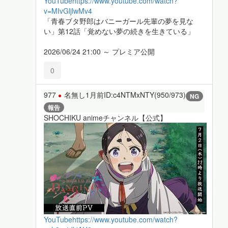
YouTube
https://www.youtube.com/watch?
v=MIvGljlwMv4
「青春ブタ野郎はバニーガール先輩の夢を見な
い」第12話「覚めない夢の続きを生きている」
2026/06/24 21:00 ～ プレミア公開
0
977
名無し
1月前
ID:c4NTMxNTY(950/973)
NG
報告
SHOCHIKU animeチャンネル【公式】
YouTube
https://www.youtube.com/watch?