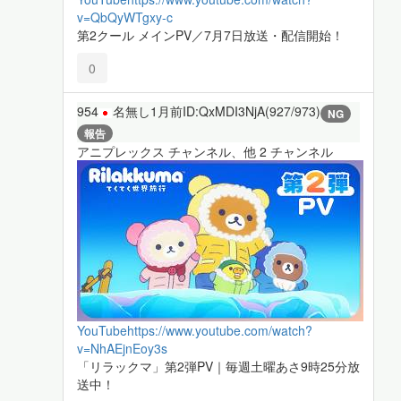
v=QbQyWTgxy-c
第2クール メインPV／7月7日放送・配信開始！
0
954
名無し
1月前
ID:QxMDI3NjA(927/973)
NG
報告
アニプレックス チャンネル、他 2 チャンネル
YouTube
https://www.youtube.com/watch?
v=NhAEjnEoy3s
「リラックマ」第2弾PV｜毎週土曜あさ9時25分放
送中！