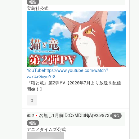
報告
宝島社公式
YouTube
https://www.youtube.com/watch?
v=xi4rGcyeYr8
『猫と竜』第2弾PV【2026年7月より放送＆配信
開始！】
0
952
名無し
1月前
ID:QxMDI3NjA(925/973)
NG
報告
アニメタイムズ公式