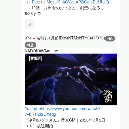
list=PLrz1lcIMozUX_JjCViqkAPOOdjpEUULpQ
1～12話「片田舎のおっさん、剣聖になる」
6/28まで
0
974
名無し
1月前
ID:c4NTMxNTY(947/973)
NG
報告
KADOKAWAanime
YouTube
https://www.youtube.com/watch?
v=bRah32QXeqg
『令和のダラさん』番宣CM｜2026年7月2日
（木）放送開始