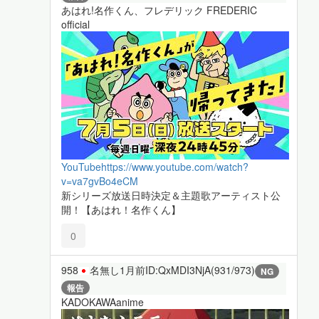
あはれ!名作くん、フレデリック FREDERIC
official
YouTube
https://www.youtube.com/watch?
v=va7gvBo4eCM
新シリーズ放送日時決定＆主題歌アーティスト公
開！【あはれ！名作くん】
0
958
名無し
1月前
ID:QxMDI3NjA(931/973)
NG
報告
KADOKAWAanime