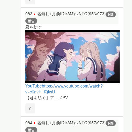
983
名無し
1月前
ID:k3MjgzNTQ(956/973)
NG
報告
君を紡ぐ
YouTube
https://www.youtube.com/watch?
v=c6gvH_iQksU
【君を紡ぐ】アニメPV
0
984
名無し
1月前
ID:k3MjgzNTQ(957/973)
NG
報告