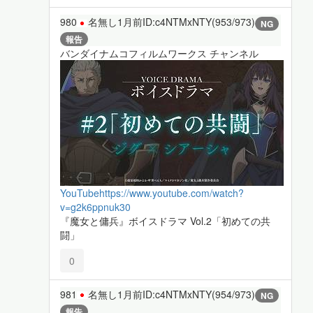
980
名無し
1月前
ID:c4NTMxNTY(953/973)
NG
報告
バンダイナムコフィルムワークス チャンネル
YouTube
https://www.youtube.com/watch?
v=g2k6ppnuk30
『魔女と傭兵』ボイスドラマ Vol.2「初めての共
闘」
0
981
名無し
1月前
ID:c4NTMxNTY(954/973)
NG
報告