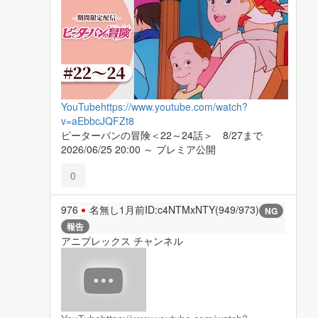
YouTube
https://www.youtube.com/watch?
v=aEbbcJQFZt8
ピーターパンの冒険＜22～24話＞ 8/27まで
2026/06/25 20:00 ～ プレミア公開
0
976
名無し
1月前
ID:c4NTMxNTY(949/973)
NG
報告
アニプレックス チャンネル