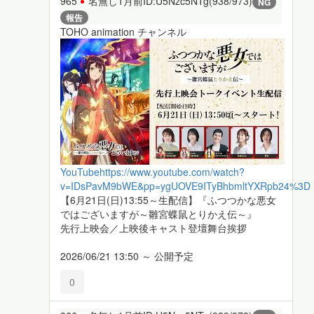
965
名無し
1月前
ID:U5Nzc5NTg(938/973)
NG
報告
TOHO animation チャンネル
YouTube
https://www.youtube.com/watch?
v=IDsPavM9bWE&pp=ygUOVE9ITyBhbmltYXRpb24%3D
【6月21日(日)13:55～生配信】『ふつつかな悪女
ではございますが～雛宮蝶鼠とりかえ伝～』
先行上映会／上映後キャスト登壇舞台挨拶
2026/06/21 13:50 ～ 公開予定
0