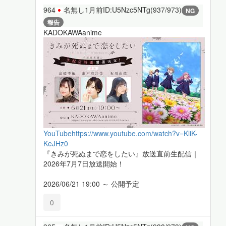
964
名無し
1月前
ID:U5Nzc5NTg(937/973)
NG
報告
KADOKAWAanime
YouTube
https://www.youtube.com/watch?v=KliK-
KeJHz0
『きみが死ぬまで恋をしたい』放送直前生配信｜
2026年7月7日放送開始！
2026/06/21 19:00 ～ 公開予定
0