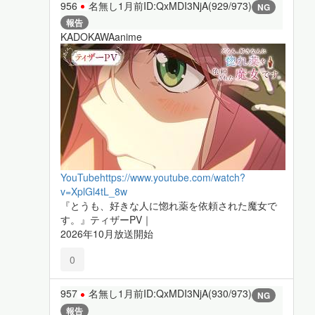
956
名無し
1月前
ID:QxMDI3NjA(929/973)
NG
報告
KADOKAWAanime
YouTube
https://www.youtube.com/watch?
v=XplGl4tL_8w
『とうも、好きな人に惚れ薬を依頼された魔女で
す。』ティザーPV｜
2026年10月放送開始
0
957
名無し
1月前
ID:QxMDI3NjA(930/973)
NG
報告