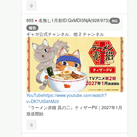
0
955
名無し
1月前
ID:QxMDI3NjA(928/973)
NG
報告
ギャガ公式チャンネル、他 2 チャンネル
YouTube
https://www.youtube.com/watch?
v=DK7UiS4hMz0
『ラーメン赤猫 其の二』ティザーPV｜2027年1月
放送開始
0