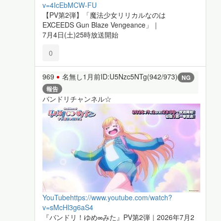
v=4IcEbMCW-FU
【PV第2弾】「魔法少女リリカルなのは
EXCEEDS Gun Blaze Vengeance」｜
7月4日(土)25時放送開始
0
969
名無し
1月前
ID:U5Nzc5NTg(942/973)
NG
報告
バンドリチャンネル☆
YouTube
https://www.youtube.com/watch?
v=sMcHl3g6aS4
『バンドリ！ゆめ∞みた』PV第2弾｜2026年7月2