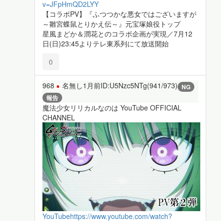
v=JFpHmQD2LYY
【コラボPV】『ふつつかな悪女ではございますが
～雛宮蝶鼠とりかえ伝～』元宝塚娘役トップ
星風まどか＆潤花とのコラボ企画が実現／7月12
日(日)23:45よりテレ東系列にて放送開始
0
968
名無し
1月前
ID:U5Nzc5NTg(941/973)
NG
報告
魔法少女リリカルなのは YouTube OFFICIAL
CHANNEL
YouTube
https://www.youtube.com/watch?