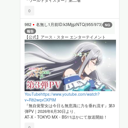
0
982
名無し
1月前
ID:k3MjgzNTQ(955/973)
NG
報告
【公式】アース・スター エンターテイメント
YouTube
https://www.youtube.com/watch?
v=R82wqxOXPIM
『無自覚聖女は今日も無意識に力を垂れ流す』第3
弾PV｜2026年6月30日より、
AT-X・TOKYO MX・BS11ほかにて放送開始！
0