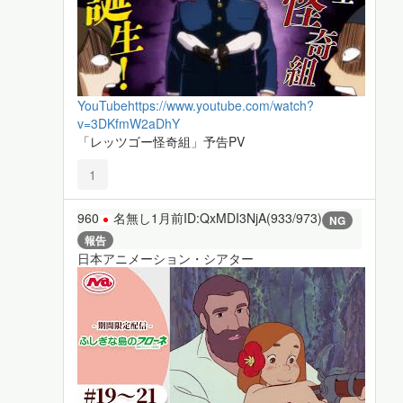
YouTube
https://www.youtube.com/watch?
v=3DKfmW2aDhY
「レッツゴー怪奇組」予告PV
1
960
名無し
1月前
ID:QxMDI3NjA(933/973)
NG
報告
日本アニメーション・シアター