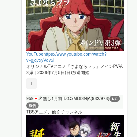
YouTube
https://www.youtube.com/watch?
v=gjq7xyVdv5I
オリジナルTVアニメ『さよならララ』メインPV第
3弾｜2026年7月5日(日)放送開始
1
959
名無し
1月前
ID:QxMDI3NjA(932/973)
NG
報告
TBSアニメ、他 2 チャンネル