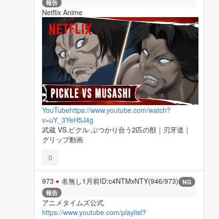
報告
Netflix Anime
YouTube
https://www.youtube.com/watch?
v=uY_3YeH5J4g
武蔵 VS.ピクル ぶつかり合う2匹の獣｜刃牙道｜
グリップ動画
0
973
名無し
1月前
ID:c4NTMxNTY(946/973)
NG
報告
アニメタイムズ公式
https://www.youtube.com/playlist?