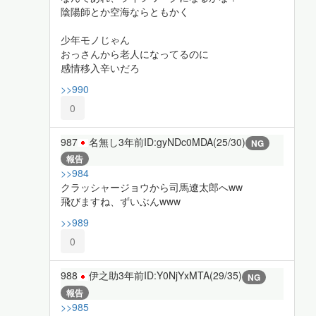
陰陽師とか空海ならともかく
少年モノじゃん
おっさんから老人になってるのに
感情移入辛いだろ
>>990
0
987
名無し
3年前
ID:gyNDc0MDA(25/30)
NG
報告
>>984
クラッシャージョウから司馬遼太郎へww
飛びますね、ずいぶんwww
>>989
0
988
伊之助
3年前
ID:Y0NjYxMTA(29/35)
NG
報告
>>985