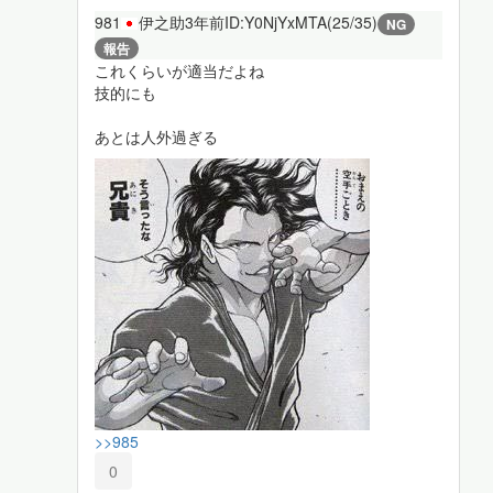
981
伊之助
3年前
ID:Y0NjYxMTA(25/35)
NG
報告
これくらいが適当だよね
技的にも
あとは人外過ぎる
>>985
0