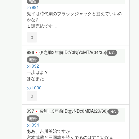
報告
>>991
鬼平は時代劇のブラックジャックと捉えていいの
かな?
１話完結ですし
0
996
伊之助
3年前
ID:Y0NjYxMTA(34/35)
NG
報告
>>992
一歩はよ？
ほなまた
>>1000
0
997
名無し
3年前
ID:gyNDc0MDA(29/30)
NG
報告
>>994
ああ、吉川英治ですか
宮本武蔵と三国志を読んでるのはすごいなぁ