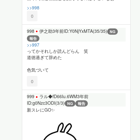
>>998
0
998
伊之助
3年前
ID:Y0NjYxMTA(35/35)
NG
報告
>>997
ってかそれしか読んどらん 笑
道徳過ぎて辞めた
色気づいて
0
999
ラル◆fD66Iu.6WM
3年前
ID:g0Nzc3ODI(3/3)
NG
報告
新スレにGO✨