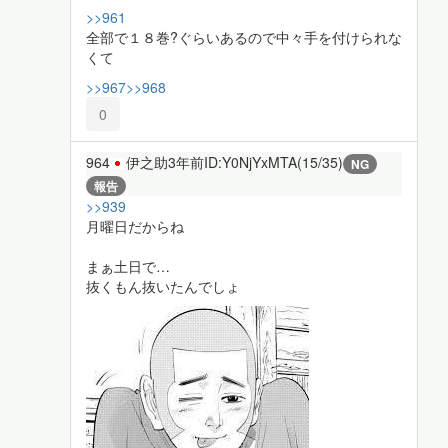
>>961
全部で１８巻?ぐらいあるので中々手を付けられな
くて
>>967
>>968
0
964
伊之助
3年前
ID:Y0NjYxMTA(15/35)
NG
報告
>>939
月曜日だからね
まぁ土日で…
抜くもん抜いたんでしょ