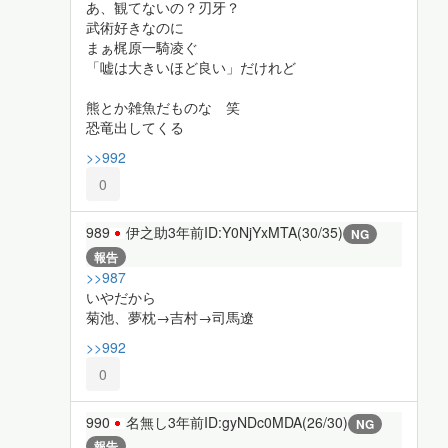
あ、観てないの？刃牙？
武術好きなのに
まぁ梶原一騎凌ぐ
「嘘は大きいほど良い」だけれど
熊とか雑魚だものな 笑
恐竜出してくる
>>992
0
989
伊之助
3年前
ID:Y0NjYxMTA(30/35)
NG
報告
>>987
いやだから
菊池、夢枕→吉村→司馬遼
>>992
0
990
名無し
3年前
ID:gyNDc0MDA(26/30)
NG
報告