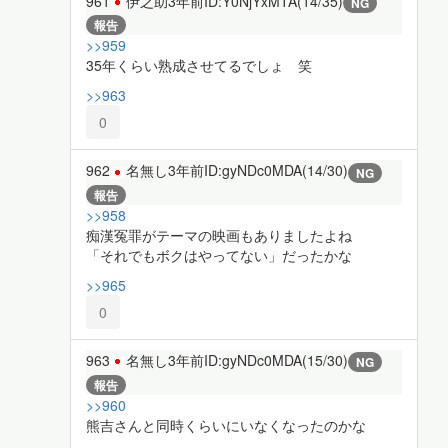
961
伊之助
3年前
ID:Y0NjYxMTA(14/35)
NG
報告
>>959
35年くらい熟成させてるでしょ 笑
>>963
0
962
名無し
3年前
ID:gyNDc0MDA(14/30)
NG
報告
>>958
痴漢冤罪がテーマの映画もありましたよね
「それでもボクはやってない」だったかな
>>965
0
963
名無し
3年前
ID:gyNDc0MDA(15/30)
NG
報告
>>960
熊吉さんと同時くらいにいなくなったのかな