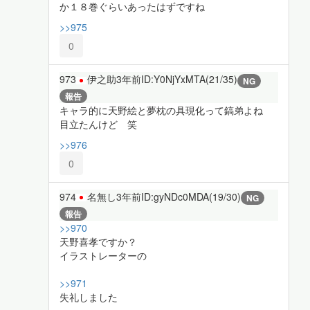
か１８巻ぐらいあったはずですね
>>975
0
973
伊之助
3年前
ID:Y0NjYxMTA(21/35)
NG
報告
キャラ的に天野絵と夢枕の具現化って鎬弟よね
目立たんけど 笑
>>976
0
974
名無し
3年前
ID:gyNDc0MDA(19/30)
NG
報告
>>970
天野喜孝ですか？
イラストレーターの
>>971
失礼しました