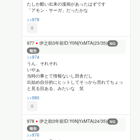
たしか酷い出来の漫画があったはずです
「アモン・サーガ」だったかな
>>978
0
977
伊之助
3年前
ID:Y0NjYxMTA(23/35)
NG
報告
>>974
うん、それそれ
いやぁ
当時の事とて情報ないし田舎だし
出始め自分的にヒットしてそっから売れてちょっ
と見る目ある、みたいな 笑
>>980
0
978
伊之助
3年前
ID:Y0NjYxMTA(24/35)
NG
報告
>>976