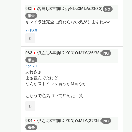
982
名無し
3年前
ID:gyNDc0MDA(23/30)
NG
報告
キマイラは完全に終わらない気がしますねww
>>986
0
983
伊之助
3年前
ID:Y0NjYxMTA(26/35)
NG
報告
>>979
あれさぁ…
まぁ読んでたけど…
なんかストイック言うかM言うか…
とちうで色気づいて辞めた 笑
0
984
伊之助
3年前
ID:Y0NjYxMTA(27/35)
NG
報告