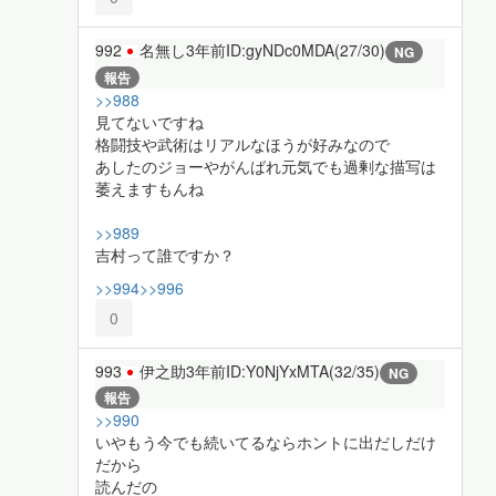
992
名無し
3年前
ID:gyNDc0MDA(27/30)
NG
報告
>>988
見てないですね
格闘技や武術はリアルなほうが好みなので
あしたのジョーやがんばれ元気でも過剰な描写は
萎えますもんね
>>989
吉村って誰ですか？
>>994
>>996
0
993
伊之助
3年前
ID:Y0NjYxMTA(32/35)
NG
報告
>>990
いやもう今でも続いてるならホントに出だしだけ
だから
読んだの