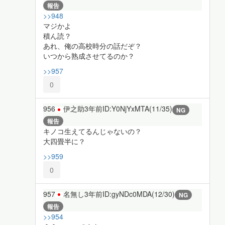
報告
>>948
マジかよ
積ん読？
あれ、俺の高校時分の話だぞ？
いつから熟成させてるのか？
>>957
0
956
伊之助
3年前
ID:Y0NjYxMTA(11/35)
NG
報告
キノコ生えてるんじゃないの？
大四畳半に？
>>959
0
957
名無し
3年前
ID:gyNDc0MDA(12/30)
NG
報告
>>954