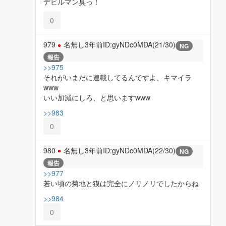
デビルマン臭っ！
0
979
名無し
3年前
ID:gyNDc0MDA(21/30)
NG
報告
>>975
それがいまだに連載してるんですよ、キマイラ
www
いい加減にしろ、と思いますwww
>>983
0
980
名無し
3年前
ID:gyNDc0MDA(22/30)
NG
報告
>>977
若い頃の菊地と獏は完全にノリノリでしたからね
>>984
0