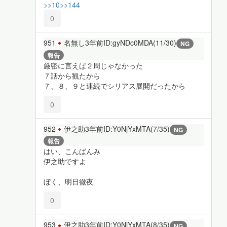
>>10
>>144
0
951
名無し
3年前
ID:gyNDc0MDA(11/30)
NG
報告
厳密に言えば２周じゃなかった
７話から観たから
７、８、９と連続でシリアス展開だったから
0
952
伊之助
3年前
ID:Y0NjYxMTA(7/35)
NG
報告
はい、こんばんみ
伊之助ですよ
ぼく、明日徹夜
0
953
伊之助
3年前
ID:Y0NjYxMTA(8/35)
NG