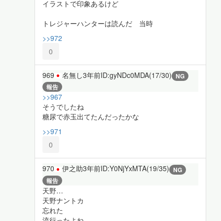
イラストで印象あるけど
トレジャーハンターは読んだ 当時
>>972
0
969
名無し
3年前
ID:gyNDc0MDA(17/30)
NG
報告
>>967
そうでしたね
糖尿で赤玉出てたんだったかな
>>971
0
970
伊之助
3年前
ID:Y0NjYxMTA(19/35)
NG
報告
天野…
天野ナントカ
忘れた
流行ったよね