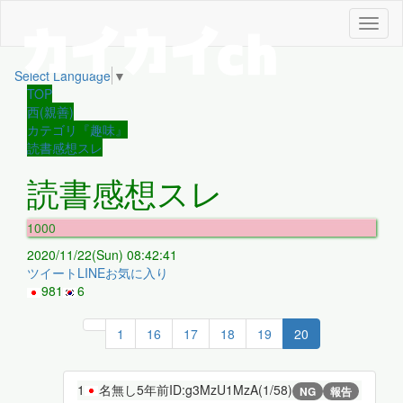
メ
ニ
ュ
Select Language
▼
ー
TOP
西(親善)
カテゴリ『趣味』
読書感想スレ
読書感想スレ
1000
2020/11/22(Sun) 08:42:41
ツイート
LINE
お気に入り
981
6
1
16
17
18
19
20
1
名無し
5年前
ID:g3MzU1MzA(1/58)
NG
報告