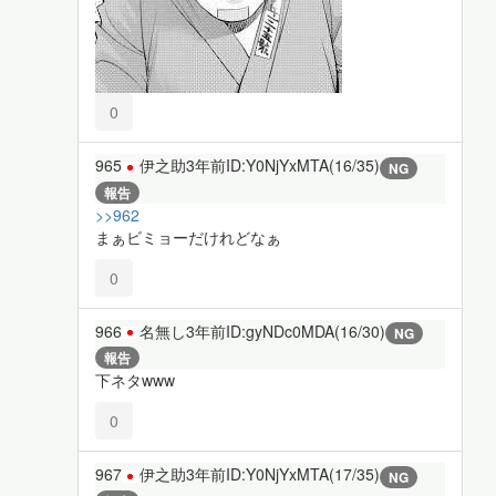
0
965
伊之助
3年前
ID:Y0NjYxMTA(16/35)
NG
報告
>>962
まぁビミョーだけれどなぁ
0
966
名無し
3年前
ID:gyNDc0MDA(16/30)
NG
報告
下ネタwww
0
967
伊之助
3年前
ID:Y0NjYxMTA(17/35)
NG