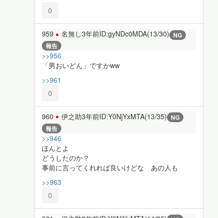
0
959
名無し
3年前
ID:gyNDc0MDA(13/30)
NG
報告
>>956
「男おいどん」ですかww
>>961
0
960
伊之助
3年前
ID:Y0NjYxMTA(13/35)
NG
報告
>>946
ほんとよ
どうしたのか？
事前に言ってくれれば良いけどな あの人も
>>963
0