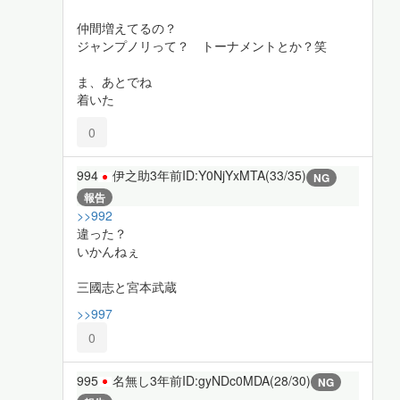
仲間増えてるの？
ジャンプノリって？ トーナメントとか？笑
ま、あとでね
着いた
0
994
伊之助
3年前
ID:Y0NjYxMTA(33/35)
NG
報告
>>992
違った？
いかんねぇ
三國志と宮本武蔵
>>997
0
995
名無し
3年前
ID:gyNDc0MDA(28/30)
NG