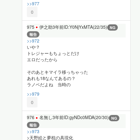
>>977
0
975
伊之助
3年前
ID:Y0NjYxMTA(22/35)
NG
報告
>>972
いや？
トレジャーもちょっとだけ
エロだったから
そのあとキマイラ移っちゃった
あれも18なんてあるの？
ラノベだよね 当時の
>>979
0
976
名無し
3年前
ID:gyNDc0MDA(20/30)
NG
報告
>>973
>天野絵と夢枕の具現化