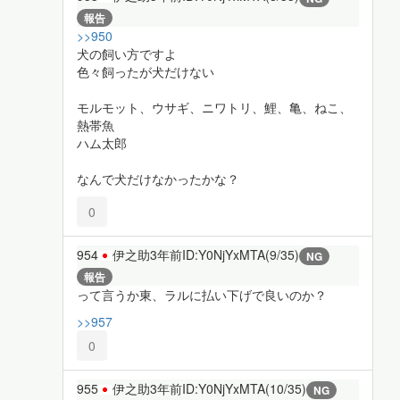
報告
>>950
犬の飼い方ですよ
色々飼ったが犬だけない
モルモット、ウサギ、ニワトリ、鯉、亀、ねこ、
熱帯魚
ハム太郎
なんで犬だけなかったかな？
0
954
伊之助
3年前
ID:Y0NjYxMTA(9/35)
NG
報告
って言うか東、ラルに払い下げで良いのか？
>>957
0
955
伊之助
3年前
ID:Y0NjYxMTA(10/35)
NG