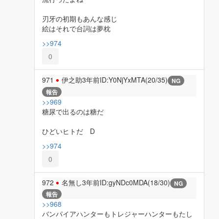
刃牙の初期もあんな感じ
絵はそれで台詞は夢枕
>>974
0
971
伊之助
3年前
ID:Y0NjYxMTA(20/35)
NG
報告
>>969
糖尿で出るのは糖だ
ひどいヒトだ D
>>974
0
972
名無し
3年前
ID:gyNDc0MDA(18/30)
NG
報告
>>968
バンパイアハンターもトレジャーハンターもたし