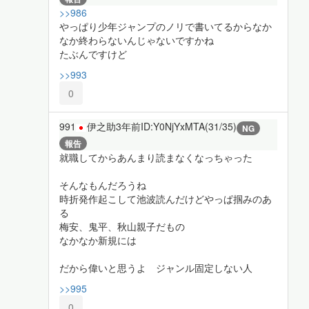
>>986
やっぱり少年ジャンプのノリで書いてるからなか
なか終わらないんじゃないですかね
たぶんですけど
>>993
0
991
伊之助
3年前
ID:Y0NjYxMTA(31/35)
NG
報告
就職してからあんまり読まなくなっちゃった
そんなもんだろうね
時折発作起こして池波読んだけどやっぱ掴みのあ
る
梅安、鬼平、秋山親子だもの
なかなか新規には
だから偉いと思うよ ジャンル固定しない人
>>995
0