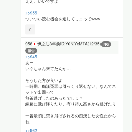
ええ、いいですよ
>>955
ついつい読む機会を逃してしまってwww
0
958
伊之助
3年前
ID:Y0NjYxMTA(12/35)
NG
報告
>>945
あー…
いぐちゃん来てたんか…
そうした方が良いよ
一時期、痴漢冤罪は引っくり返せない、なんてネ
ットで出回って
無茶逃げしたのあったでしょ？
線路に飛び降りたり、有り得ん高さから逃げたり
一番最初に突き飛ばされるの痴漢した女性たから
ね
>>962