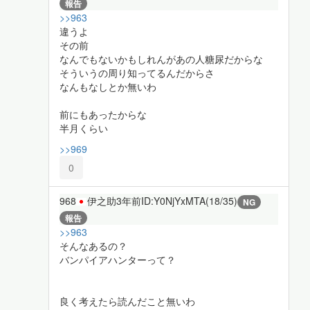
報告
>>963
違うよ
その前
なんでもないかもしれんがあの人糖尿だからな
そういうの周り知ってるんだからさ
なんもなしとか無いわ
前にもあったからな
半月くらい
>>969
0
968
伊之助
3年前
ID:Y0NjYxMTA(18/35)
NG
報告
>>963
そんなあるの？
バンパイアハンターって？
良く考えたら読んだこと無いわ