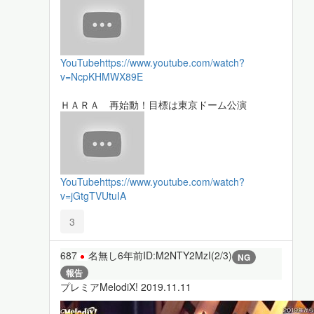
YouTube
https://www.youtube.com/watch?
v=NcpKHMWX89E
ＨＡＲＡ 再始動！目標は東京ドーム公演
YouTube
https://www.youtube.com/watch?
v=jGtgTVUtuIA
3
687
名無し
6年前
ID:M2NTY2MzI(2/3)
NG
報告
プレミアMelodiX! 2019.11.11