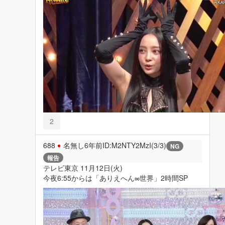
2
688
名無し
6年前
ID:M2NTY2MzI(3/3)
NG
報告
テレビ東京 11月12日(火)
今夜6:55からは「ありえへん∞世界」2時間SP