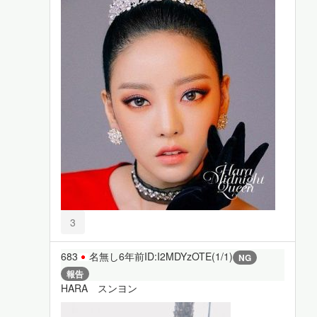
3
683
名無し
6年前
ID:I2MDYzOTE(1/1)
NG
報告
HARA スンヨン