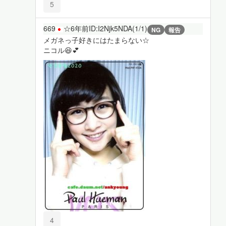
5
669
☆
6年前
ID:I2Njk5NDA(1/1)
NG
報告
メガネっ子好きにはたまらない☆
ニコル😆💕
4