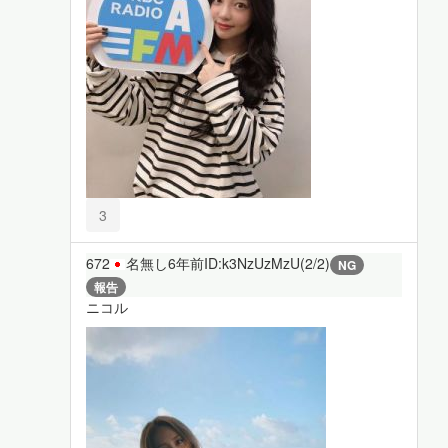
3
672
名無し
6年前
ID:k3NzUzMzU(2/2)
NG
報告
ニコル