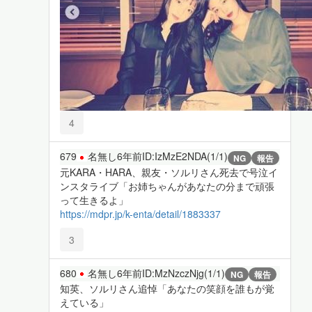
4
679
名無し
6年前
ID:IzMzE2NDA(1/1)
NG
報告
元KARA・HARA、親友・ソルリさん死去で号泣イ
ンスタライブ「お姉ちゃんがあなたの分まで頑張
って生きるよ」
https://mdpr.jp/k-enta/detail/1883337
3
680
名無し
6年前
ID:MzNzczNjg(1/1)
NG
報告
知英、ソルリさん追悼「あなたの笑顔を誰もが覚
えている」