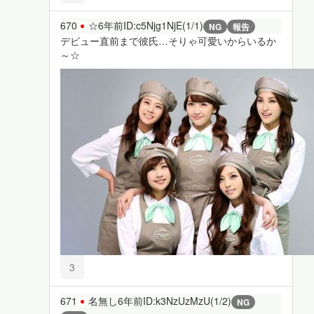
670
☆
6年前
ID:c5Njg1NjE(1/1)
NG
報告
デビュー直前まで彼氏…そりゃ可愛いからいるか
～☆
3
671
名無し
6年前
ID:k3NzUzMzU(1/2)
NG