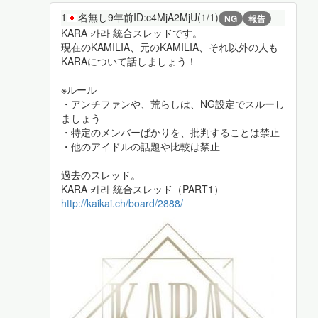
1
名無し
9年前
ID:c4MjA2MjU(1/1)
NG
報告
KARA 카라 統合スレッドです。
現在のKAMILIA、元のKAMILIA、それ以外の人も
KARAについて話しましょう！
※ルール
・アンチファンや、荒らしは、NG設定でスルーし
ましょう
・特定のメンバーばかりを、批判することは禁止
・他のアイドルの話題や比較は禁止
過去のスレッド。
KARA 카라 統合スレッド（PART1）
http://kaikai.ch/board/2888/