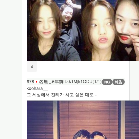
4
678
名無し
6年前
ID:k1Mjk1ODU(1/1)
NG
報告
koohara__
그 세상에서 진리가 하고 싶은 대로 ..