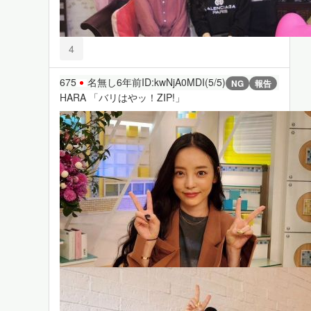
4
675
名無し
6年前
ID:kwNjA0MDI(5/5)
NG
報告
HARA 「バリはやッ！ZIP!」