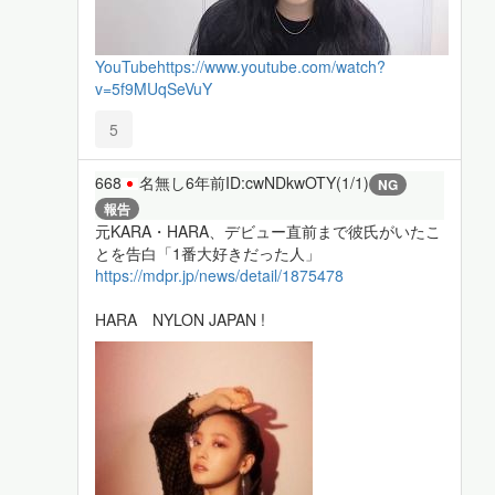
YouTube
https://www.youtube.com/watch?
v=5f9MUqSeVuY
5
668
名無し
6年前
ID:cwNDkwOTY(1/1)
NG
報告
元KARA・HARA、デビュー直前まで彼氏がいたこ
とを告白「1番大好きだった人」
https://mdpr.jp/news/detail/1875478
HARA NYLON JAPAN !