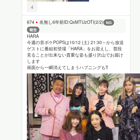
4
674
名無し
6年前
ID:QxMTUzOTI(2/2)
NG
報告
HARA
今週の音ボケPOPSは10/12 (土) 21:30～から放送
ゲストに番組初登場「HARA」をお迎えし、普段
見ることが出来ない貴重な姿も盛り沢山でお届け
します
画面から一瞬消えてしまうハプニングも⁈