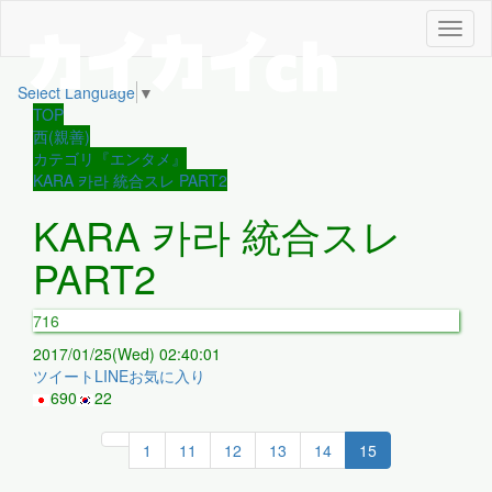
メ
ニ
ュ
Select Language
▼
ー
TOP
西(親善)
カテゴリ『エンタメ』
KARA 카라 統合スレ PART2
KARA 카라 統合スレ
PART2
716
2017/01/25(Wed) 02:40:01
ツイート
LINE
お気に入り
690
22
1
11
12
13
14
15