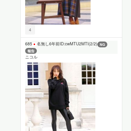
4
685
名無し
6年前
ID:cwMTU2MTI(2/2)
NG
報告
ニコル