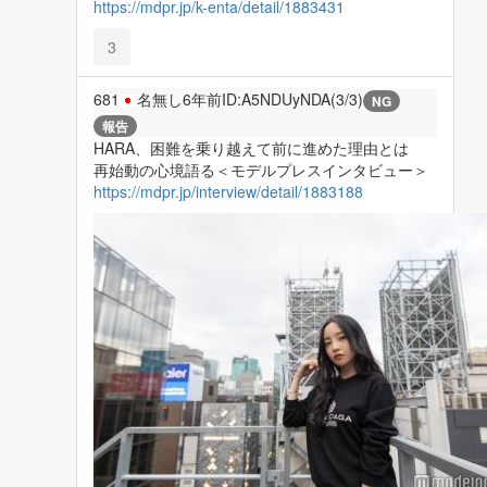
https://mdpr.jp/k-enta/detail/1883431
3
681
名無し
6年前
ID:A5NDUyNDA(3/3)
NG
報告
HARA、困難を乗り越えて前に進めた理由とは
再始動の心境語る＜モデルプレスインタビュー＞
https://mdpr.jp/interview/detail/1883188