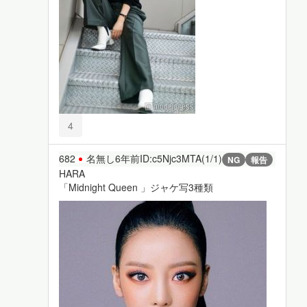
4
682
名無し
6年前
ID:c5Njc3MTA(1/1)
NG
報告
HARA
「Midnight Queen 」ジャケ写3種類