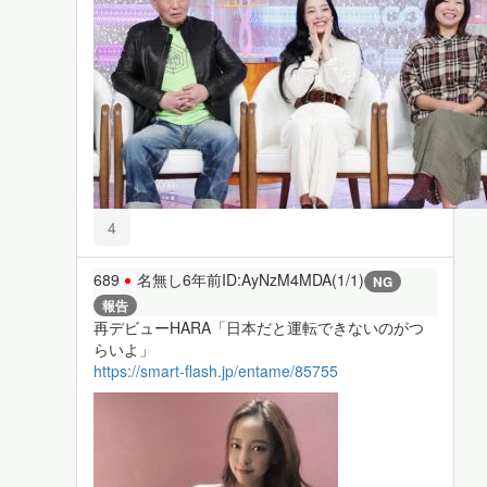
4
689
名無し
6年前
ID:AyNzM4MDA(1/1)
NG
報告
再デビューHARA「日本だと運転できないのがつ
らいよ」
https://smart-flash.jp/entame/85755