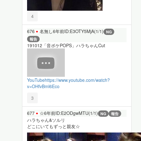
4
676
名無し
6年前
ID:E3OTY5MjA(1/1)
NG
報告
191012「音ボケPOPS」ハラちゃんCut
YouTube
https://www.youtube.com/watch?
v=OHfvBml6Eco
3
677
☆
6年前
ID:E2ODgwMTU(1/1)
NG
報告
ハラちゃん&ソルリ
どこにいてもずっと親友☆