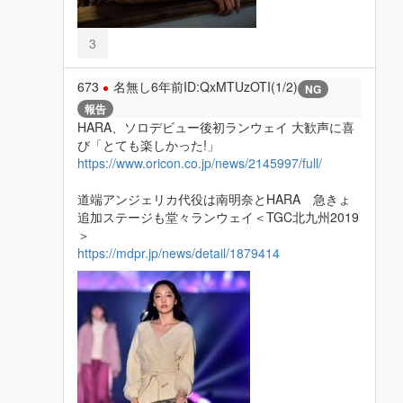
3
673
名無し
6年前
ID:QxMTUzOTI(1/2)
NG
報告
HARA、ソロデビュー後初ランウェイ 大歓声に喜
び「とても楽しかった!」
https://www.oricon.co.jp/news/2145997/full/
道端アンジェリカ代役は南明奈とHARA 急きょ
追加ステージも堂々ランウェイ＜TGC北九州2019
＞
https://mdpr.jp/news/detail/1879414