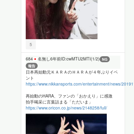
5
684
名無し
6年前
ID:cwMTU2MTI(1/2)
NG
報告
日本再始動元ＫＡＲＡのＨＡＲＡが４年ぶりイベ
ント
https://www.nikkansports.com/entertainment/news/2019
再始動のHARA、ファンの「おかえり」に感激
拍手喝采に言葉詰まる「ただいま」
https://www.oricon.co.jp/news/2148258/full/