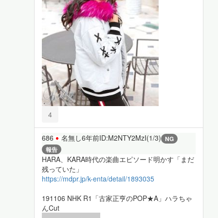
4
686
名無し
6年前
ID:M2NTY2MzI(1/3)
NG
報告
HARA、KARA時代の楽曲エピソード明かす「まだ
残っていた」
https://mdpr.jp/k-enta/detail/1893035
191106 NHK R1「古家正亨のPOP★A」ハラちゃ
んCut