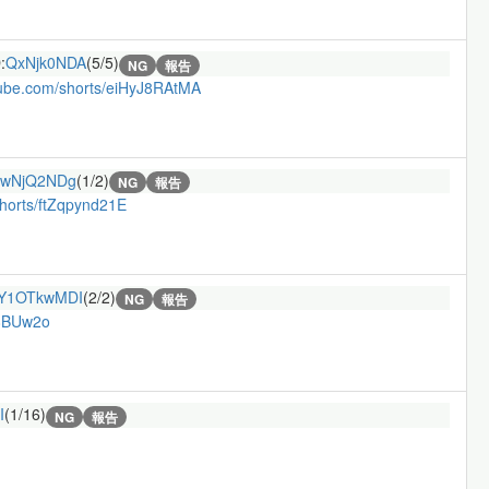
:
QxNjk0NDA
(5/5)
NG
報告
tube.com/shorts/eiHyJ8RAtMA
cwNjQ2NDg
(1/2)
NG
報告
shorts/ftZqpynd21E
Y1OTkwMDI
(2/2)
NG
報告
r8BUw2o
I
(1/16)
NG
報告