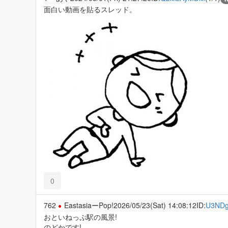
面白い動画を貼るスレッド。
0
762
EastasiaーPop!
2026/05/23(Sat) 14:08:12
ID:
U3NDg
おといねっぷ駅の風景!
のどかです!