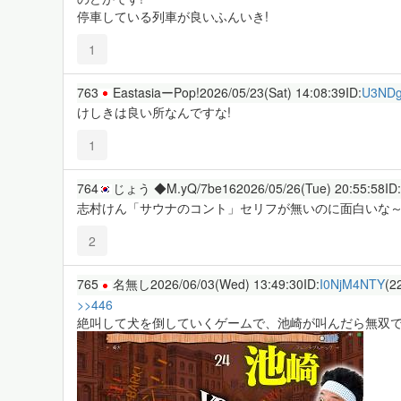
停車している列車が良いふんいき!
1
763
EastasiaーPop!
2026/05/23(Sat) 14:08:39
ID:
U3NDg
けしきは良い所なんですな!
1
764
じょう ◆M.yQ/7be16
2026/05/26(Tue) 20:55:58
ID:
志村けん「サウナのコント」セリフが無いのに面白いな
2
765
名無し
2026/06/03(Wed) 13:49:30
ID:
I0NjM4NTY
(2
>>446
絶叫して犬を倒していくゲームで、池崎が叫んだら無双