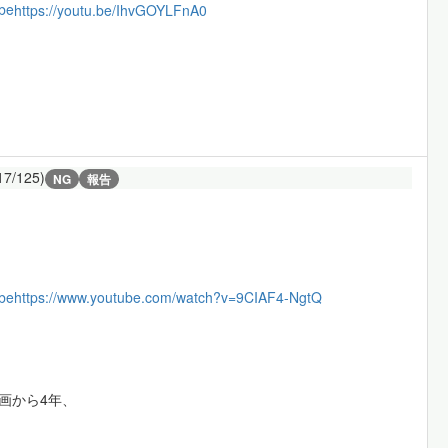
be
https://youtu.be/IhvGOYLFnA0
17/125)
NG
報告
be
https://www.youtube.com/watch?v=9CIAF4-NgtQ
画から4年、