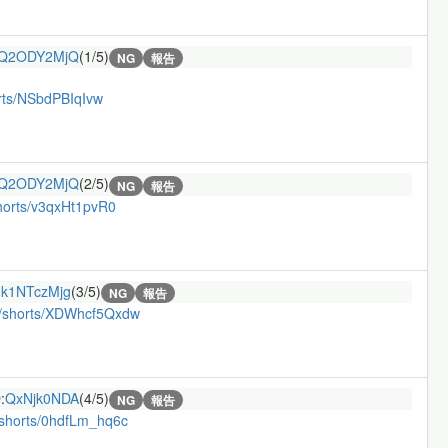
Q2ODY2MjQ
(1/5)
NG
報告
rts/NSbdPBIqIvw
Q2ODY2MjQ
(2/5)
NG
報告
horts/v3qxHt1pvR0
:
k1NTczMjg
(3/5)
NG
報告
m/shorts/XDWhcf5Qxdw
:
QxNjk0NDA
(4/5)
NG
報告
/shorts/0hdfLm_hq6c