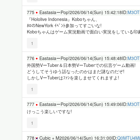
775
EastasiaーPop!
2026/06/14(Sun) 15:42:18
ID:
M3OT
『Hololive Indonesia』Koboちゃん、
ﾎﾛのNewYork ｲﾍﾞﾝﾄ参加ってすごいな!
Koboちゃんはゲーム実況動画で面白い実況をしている印
1
776
EastasiaーPop!
2026/06/14(Sun) 15:48:48
ID:
M3OT
外国勢VーTuber＆日本勢VーTuberでの伝言ゲーム動画!
どうしてそうゆう話なったのかはまだ謎なのだぞ!
しかしVーTuberはﾌｧﾝを楽しませてくれますよ!
1
777
EastasiaーPop!
2026/06/14(Sun) 15:49:06
ID:
M3OT
けっこう楽しいですな!
1
778
Cubic + M
2026/06/14(Sun) 16:31:00
ID:
Q0MTU4Mj