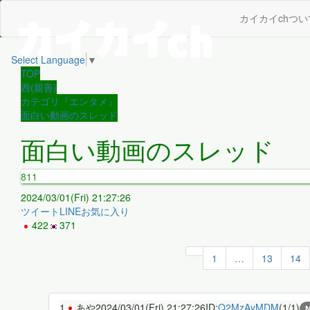
カイカイchつい
Select Language
▼
TOP
西(親善)
カテゴリ『エンタメ』
面白い動画のスレッド
面白い動画のスレッド
811
2024/03/01(Fri) 21:27:26
ツイート
LINE
お気に入り
422
371
1
…
13
14
1
あや
2024/03/01(Fri) 21:27:26
ID:
Q2MzAyMDM
(1/1)