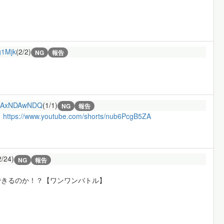
1Mjk
(2/2)
NG
報告
AxNDAwNDQ
(1/1)
NG
報告
～
https://www.youtube.com/shorts/nub6PcgB5ZA
2/24)
NG
報告
できるのか！？【ワンワンバトル】