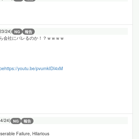
23/24)
NG
報告
たら会社にバレるのか！？ｗｗｗｗ
be
https://youtu.be/pvumkIDI4xM
24/24)
NG
報告
rable Failure, Hilarious