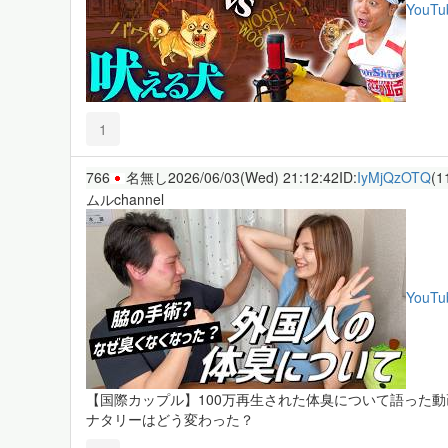
YouTu
1
766
名無し
2026/06/03(Wed) 21:12:42
ID:
IyMjQzOTQ
(1
ムルchannel
YouTu
【国際カップル】100万再生された体臭について語った動
ナタリーはどう変わった？