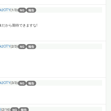
k2OTY
(1/3)
NG
報告
象だから期待できますな!
k2OTY
(2/3)
NG
報告
k2OTY
(3/3)
NG
報告
I
(2/16)
NG
報告