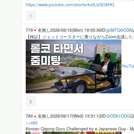
https://www.youtube.com/shorts/4v0LIzSO8HQ
1
779
名無し
2026/06/15(Mon) 19:55:36
ID:
gxMTQ0ODA
(
【検証】ジェットコースターに乗りながらZoom会議し
YouTu
2
780
名無し
2026/06/17(Wed) 13:31:12
ID:
IzODk1ODQ
(
>>485
Korean Qigong Guru Challenged by a Japanese Guy - Mise