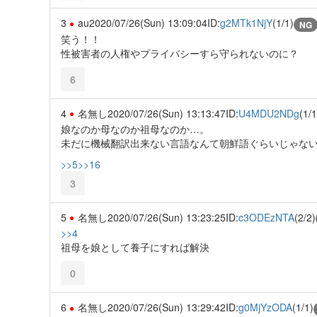
3
au
2020/07/26(Sun) 13:09:04
ID:
g2MTk1NjY
(1/1)
NG
笑う！！
性被害者の人権やプライバシーすら守られないのに？
6
4
名無し
2020/07/26(Sun) 13:13:47
ID:
U4MDU2NDg
(1/1
娘なのか母なのか祖母なのか…。
未だに機械翻訳出来ない言語なんて朝鮮語ぐらいじゃな
>>5
>>16
3
5
名無し
2020/07/26(Sun) 13:23:25
ID:
c3ODEzNTA
(2/2)
>>4
祖母を娘として養子にすれば解決
0
6
名無し
2020/07/26(Sun) 13:29:42
ID:
g0MjYzODA
(1/1)