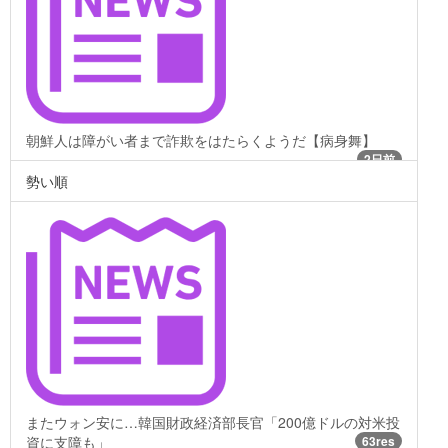
朝鮮人は障がい者まで詐欺をはたらくようだ【病身舞】
2日前
勢い順
またウォン安に…韓国財政経済部長官「200億ドルの対米投
資に支障も」
63res