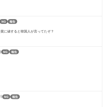
NG
報告
ル賞に値すると韓国人が言ってたぞ？
)
NG
報告
1)
NG
報告