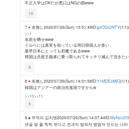
不正入学はOKだが悪口はNGの国www
10
7
名無し
2020/07/26(Sun) 13:51:49
ID:
gzODc2NTY
(1/1)
>>1
名前を晒せwww
イルベには真実を知っている用日韓国人が多い。
最早日本にとっても邪魔であるwww
韓国は共産主義者に乗っ取られてキッチリ滅んで頂きたい
8
8
名無し
2020/07/26(Sun) 14:01:58
ID:
Y1MDExMjQ
(1/1)
韓国はアジア一の政治先進国ですからw
>>10
>>11
5
9
무적의 김치맨
2020/07/26(Sun) 14:07:44
ID:
MyNzc2O
댓글 몇 줄 찍찍 썻다고 전과자 범죄자 범법자 만드는 나라 ! 