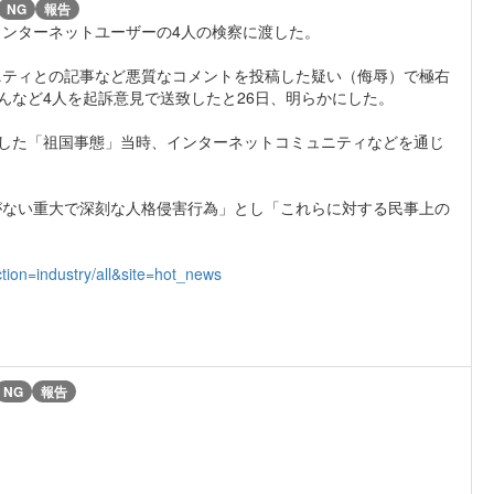
NG
報告
ンターネットユーザーの4人の検察に渡した。
ニティとの記事など悪質なコメントを投稿した疑い（侮辱）で極右
んなど4人を起訴意見で送致したと26日、明らかにした。
した「祖国事態」当時、インターネットコミュニティなどを通じ
がない重大で深刻な人格侵害行為」とし「これらに対する民事上の
ion=industry/all&site=hot_news
NG
報告