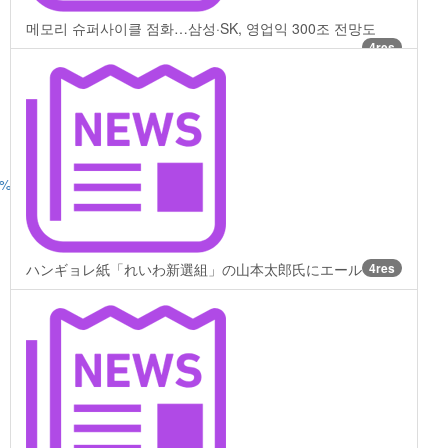
메모리 슈퍼사이클 점화…삼성·SK, 영업익 300조 전망도
4res
A3%E6%80%A7%E6%9A%B4%E8%A1%8C%E4%BA%8B%E4%BB%B6
ハンギョレ紙「れいわ新選組」の山本太郎氏にエール
4res