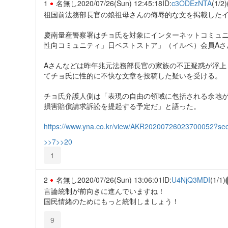
1
名無し
2020/07/26(Sun) 12:45:18
ID:
c3ODEzNTA
(1/2)
祖国前法務部長官の娘祖母さんの侮辱的な文を掲載したイ
慶南量産警察署はチョ氏を対象にインターネットコミュ
性向コミュニティ」日ベストストア」（イルベ）会員Aさ
Aさんなどは昨年兆元法務部長官の家族の不正疑惑が浮上
てチョ氏に性的に不快な文章を投稿した疑いを受ける。
チョ氏弁護人側は「表現の自由の領域に包括される余地
損害賠償請求訴訟を提起する予定だ」と語った。
https://www.yna.co.kr/view/AKR20200726023700052?sect
>>7
>>20
1
2
名無し
2020/07/26(Sun) 13:06:01
ID:
U4NjQ3MDI
(1/1)
言論統制が前向きに進んでいますね！
国民情緒のためにもっと統制しましょう！
9