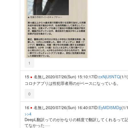
1
15
名無し
2020/07/26(Sun) 15:10:17
ID:
cxNjU5NTQ
(1/1
コロナアプリは性犯罪者用のがベースになっている。
0
16
名無し
2020/07/26(Sun) 16:40:07
ID:
EyMDI5MDg
(1/
>>4
DeepL翻訳ってのがかなりの精度で翻訳してくれるっ
てなかった·····