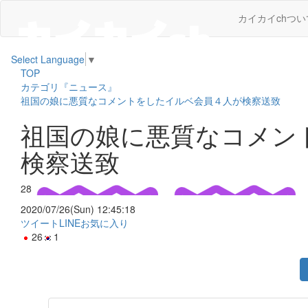
カイカイchつい
Select Language
▼
TOP
カテゴリ『ニュース』
祖国の娘に悪質なコメントをしたイルベ会員４人が検察送致
祖国の娘に悪質なコメン
検察送致
28
2020/07/26(Sun) 12:45:18
ツイート
LINE
お気に入り
26
1