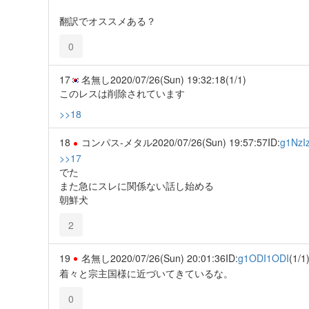
翻訳でオススメある？
0
17
名無し
2020/07/26(Sun) 19:32:18
(1/1)
このレスは削除されています
>>18
18
コンパス‐メタル
2020/07/26(Sun) 19:57:57
ID:
g1NzI
>>17
でた
また急にスレに関係ない話し始める
朝鮮犬
2
19
名無し
2020/07/26(Sun) 20:01:36
ID:
g1ODI1ODI
(1/1
着々と宗主国様に近づいてきているな。
0