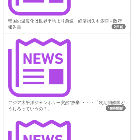
韓国の温暖化は世界平均より急速 経済損失も多額＝政府
報告書
2日前
アジア太平洋ジャンボリー突然“放棄”・・・「次期開催国ど
うしろっていうの？」
18時間前