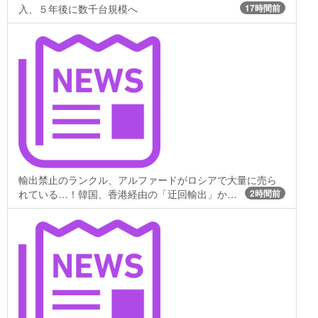
入、５年後に数千台規模へ
17時間前
輸出禁止のランクル、アルファードがロシアで大量に売ら
れている…！韓国、香港経由の「迂回輸出」か…
2時間前