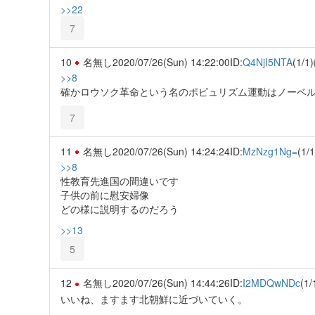
>>22
7
10
名無し
2020/07/26(Sun) 14:22:00
ID:
Q4NjI5NTA
(1/1)
>>8
確かロウソク革命という名のポピュリズム運動はノーベ
7
11
名無し
2020/07/26(Sun) 14:24:24
ID:
MzNzg1Ng=
(1/1
>>8
性教育先進国の間違いです
子供の前に慰安婦像
どの様に説明するのだろう
>>13
5
12
名無し
2020/07/26(Sun) 14:44:26
ID:
I2MDQwNDc
(1/
いいね、ますます北朝鮮に近づいていく。