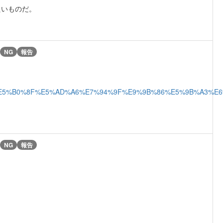
たいものだ。
NG
報告
9%82%B1%E5%B0%8F%E5%AD%A6%E7%94%9F%E9%9B%86%E5%9B%
NG
報告