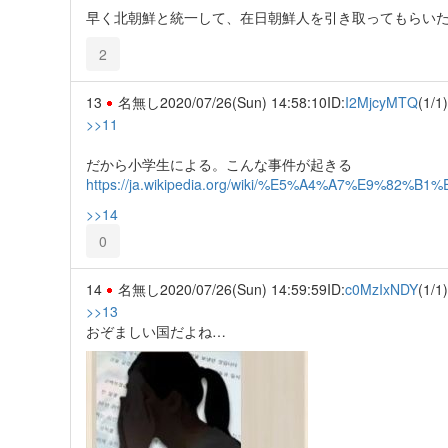
早く北朝鮮と統一して、在日朝鮮人を引き取ってもらい
2
13
名無し
2020/07/26(Sun) 14:58:10
ID:
I2MjcyMTQ
(1/1)
>>11
だから小学生による。こんな事件が起きる
https://ja.wikipedia.org/wiki/%E5%A4%A7%E
>>14
0
14
名無し
2020/07/26(Sun) 14:59:59
ID:
c0MzIxNDY
(1/1)
>>13
おぞましい国だよね…