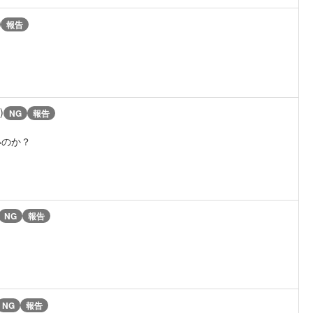
報告
)
NG
報告
いのか？
NG
報告
NG
報告