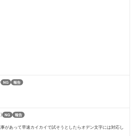
)
NG
報告
1)
NG
報告
て記事があって早速カイカイで試そうとしたらオデン文字には対応し