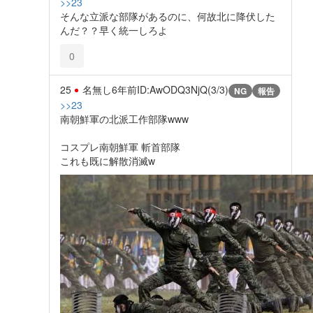
>>23
そんな立派な部隊があるのに、何故北に降伏した
んだ？？早く統一しろよ
0
25
名無し
6年前
ID:AwODQ3NjQ(3/3)
NG
報告
>>23
南朝鮮軍の北派工作部隊www
コスプレ南朝鮮軍 斬首部隊
これも既に解散消滅w