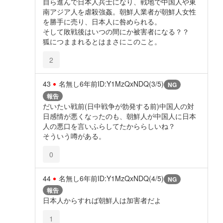
自ら進んで日本人兵士になり、戦地で中国人や東
南アジア人を虐殺強姦。朝鮮人業者が朝鮮人女性
を勝手に売り、日本人に咎められる。
そして敗戦後はいつの間にか被害者になる？？
狐につままれるとはまさにこのこと。
2
43
名無し
6年前
ID:Y1MzQxNDQ(3/5)
NG
報告
だいたい戦前(日中戦争が勃発する前)中国人の対
日感情が悪くなったのも、朝鮮人が中国人に日本
人の悪口を言いふらしてたかららしいね？
そういう噂がある。
0
44
名無し
6年前
ID:Y1MzQxNDQ(4/5)
NG
報告
日本人からすれば朝鮮人は加害者だよ
1