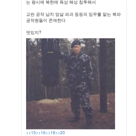
는 평시에 북한에 육상 해상 침투해서
교란 공작 납치 암살 파괴 등등의 임무를 맡는 북파
공작원들이 존재한다
멋있지?
>>15
>>16
>>18
>>20