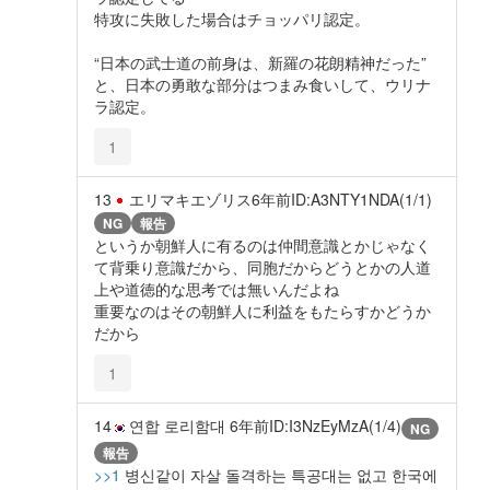
特攻に失敗した場合はチョッパリ認定。
“日本の武士道の前身は、新羅の花朗精神だった”
と、日本の勇敢な部分はつまみ食いして、ウリナ
ラ認定。
1
13
エリマキエゾリス
6年前
ID:A3NTY1NDA(1/1)
NG
報告
というか朝鮮人に有るのは仲間意識とかじゃなく
て背乗り意識だから、同胞だからどうとかの人道
上や道徳的な思考では無いんだよね
重要なのはその朝鮮人に利益をもたらすかどうか
だから
1
14
연합 로리함대
6年前
ID:I3NzEyMzA(1/4)
NG
報告
>>1
병신같이 자살 돌격하는 특공대는 없고 한국에