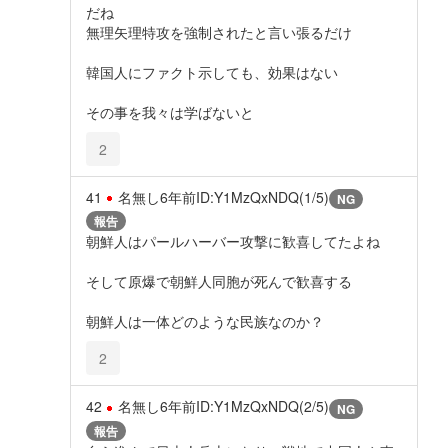
だね
無理矢理特攻を強制されたと言い張るだけ
韓国人にファクト示しても、効果はない
その事を我々は学ばないと
2
41
名無し
6年前
ID:Y1MzQxNDQ(1/5)
NG
報告
朝鮮人はパールハーバー攻撃に歓喜してたよね
そして原爆で朝鮮人同胞が死んで歓喜する
朝鮮人は一体どのような民族なのか？
2
42
名無し
6年前
ID:Y1MzQxNDQ(2/5)
NG
報告