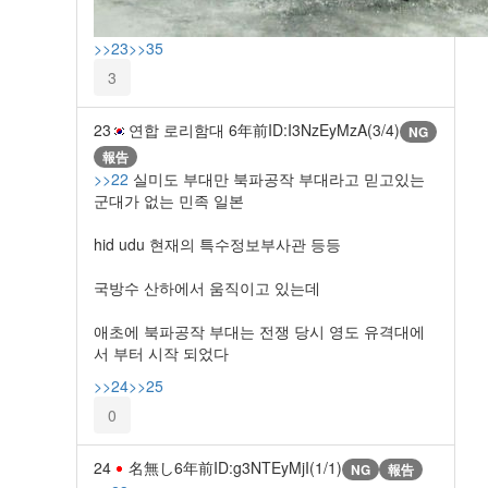
>>23
>>35
3
23
연합 로리함대
6年前
ID:I3NzEyMzA(3/4)
NG
報告
>>22
실미도 부대만 북파공작 부대라고 믿고있는
군대가 없는 민족 일본
hid udu 현재의 특수정보부사관 등등
국방수 산하에서 움직이고 있는데
애초에 북파공작 부대는 전쟁 당시 영도 유격대에
서 부터 시작 되었다
>>24
>>25
0
24
名無し
6年前
ID:g3NTEyMjI(1/1)
NG
報告