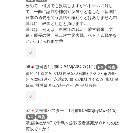
改めて、何度でも投稿しますがベトナムに対し
て、一向に謝罪や補償や反省などをしない韓国に
日本の過去を問う資格や権利などはありません😞
其れに、韓国と組むと負けます…
其れは、例えば、白村江の戦い、蒙古襲来、文
禄・慶長の役、第二次世界大戦、ベトナム戦争な
どが上げられます☹️
0
56
한국인
1月前
ID:A4MjA3ODY(1/1)
NG
報告
몇년 전 일본인 여자친구와 사귈때 자기가 좋아하
는 영화라면서 '永遠の0'를 소개시켜주길래 혹시 속
으로 혐한을 하고있는건지 좀 무서웠음
0
57
太極旗バスター。
1月前
ID:M0NjEyMw=(4/5)
NG
報告
靖国神社がNGで千鳥ヶ淵戦没者墓苑がＯＫなのは
何故ですか？