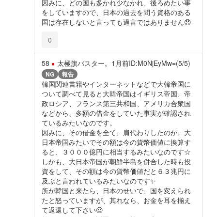
因みに、どの国も多かれ少なかれ、後ろめたい事
をしていますので、日本の過去を問う資格のある
国は存在しないと言っても過言ではありません😞
0
58
太極旗バスター。
1月前
ID:M0NjEyMw=(5/5)
NG
報告
韓国関連書籍やインターネットなどで大韓帝国に
ついて調べて見ると大韓帝国はイギリス帝国、帝
政ロシア、フランス第三共和国、アメリカ合衆国
などから、多額の借金をしていた事実が確認され
ているみたいなのです。
因みに、その借金を全て、肩代わりしたのが、大
日本帝国みたいでその額は今の貨幣価値に換算す
ると、３０００億円に相当するみたいなのです☆
しかも、大日本帝国が朝鮮半島を併合した時も投
資をして、その額は今の貨幣価値だと６３兆円に
及ぶと言われているみたいなのです✨️
所が韓国と来たら、日本のせいで、国を変えられ
たと怒っていますが、其れなら、お金を耳を揃え
て返還して下さい😐️