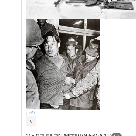
>>21
0
21
연합 로리함대
6年前
ID:I3NzEyMzA(2/4)