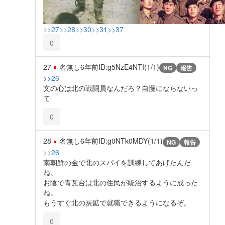
>>27
>>28
>>30
>>31
>>37
0
27
名無し
6年前
ID:g5NzE4NTI(1/1)
NG
報告
>>26
文の心は北の戦闘員なんだろ？自慢にならないっ
て
0
28
名無し
6年前
ID:g0NTk0MDY(1/1)
NG
報告
>>26
南朝鮮の金で北のスパイを訓練してあげたんだ
ね。
お陰で青瓦台は北の住民が統治するように成った
ね。
もうすぐ北の炭鉱で就職できるようになるぞ。
0