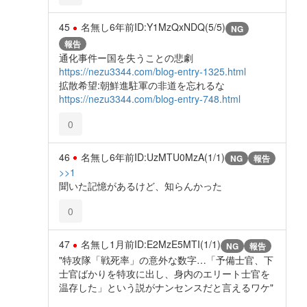
45
名無し
6年前
ID:Y1MzQxNDQ(5/5)
NG
報告
通化事件ー国を失うことの悲劇
https://nezu3344.com/blog-entry-1325.html
拡散希望:朝鮮進駐軍の非道を忘れるな
https://nezu3344.com/blog-entry-748.html
0
46
名無し
6年前
ID:UzMTU0MzA(1/1)
NG
報告
>>1
聞いた記憶があるけど、知らんかった
0
47
名無し
1月前
ID:E2MzE5MTI(1/1)
NG
報告
"特攻隊「戦死率」の意外な数字…「予備士官、下
士官ばかりを特攻に出し、身内のエリート士官を
温存した」という説がナンセンスだと言えるワケ"