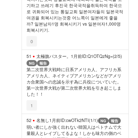
기하고 쓰레기 후진국 한국국적을취득하여 한국으
로 귀화되어 있는 통일교회 일본여자들의 일본국적
여권을 회복시키는것중 어느쪽이 일본에게 좋을
까? 일본남자1명 회복시키기 vs 일본여자1,000명
회복시키기.
0
51
太極旗バスター。
1月前
ID:Q1OTQzNg=(2/5)
NG
報告
第二次世界大戦時に日系アメリカ人、アフリカ系
アメリカ人、ネイティブアメリカンなどがアメリ
カ合衆国への忠誠を示す為に兵役についていた。
第一次世界大戦が第二次世界大戦を引き起こしま
した！！
1
52
名無し
1月前
ID:cwOTk2NTI(1/1)
NG
報告
弱い者にしか強く出れない韓国人はベトナムで大
量殺人とレイプしてるよな！しかも味方の側のベ