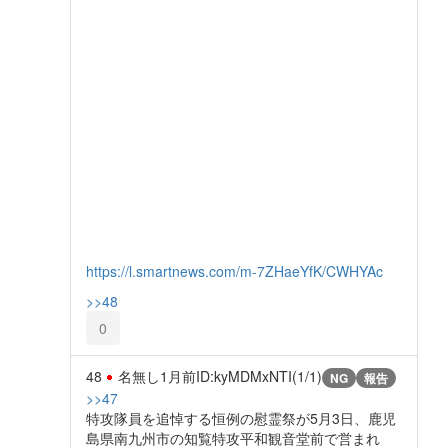
https://l.smartnews.com/m-7ZHaeYfK/CWHYAc
>>48
0
48
名無し
1月前
ID:kyMDMxNTI(1/1)
NG
報告
>>47
特攻隊員を追悼する恒例の慰霊祭が5月3日、鹿児
島県南九州市の知覧特攻平和観音堂前で営まれ