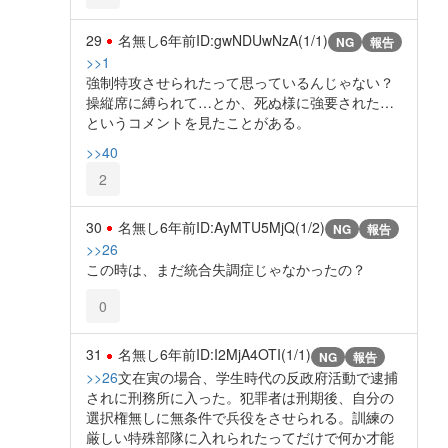
29
名無し
6年前
ID:gwNDUwNzA(1/1)
NG
報告
>>1
強制特攻させられたって思っているんじゃない？
操縦席に縛られて…とか、死ぬ様に強要された…
というコメントを見たことがある。
>>40
2
30
名無し
6年前
ID:AyMTU5MjQ(1/2)
NG
報告
>>26
この時は、まだ統合失調症じゃなかったの？
0
31
名無し
6年前
ID:I2MjA4OTI(1/1)
NG
報告
>>26
文在寅の場合、学生時代の反政府活動で逮捕
されに刑務所に入った。犯罪者は刑期後、自分の
選択権無しに無条件で兵役をさせられる。訓練の
厳しい特殊部隊に入れられたってだけで何か才能