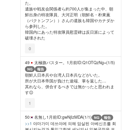
た。
遺族や戦友会関係者ら約700人が集まった中、朝
鮮出身の特攻隊員、大河正明（朝鮮名・朴東薫
（パクトンフン））さんの遺族も韓国やカナダか
ら参列した。
韓国内にあった特攻隊員慰霊碑は反日派によって
破壊された
0
49
太極旗バスター。
1月前
ID:Q1OTQzNg=(1/5)
NG
報告
朝鮮人日本兵や台湾人日本兵などがいた。
所が大日本帝国が負けた途端、掌を返した…
其れなら、併合するべきでは無かったと思われま
す😐️
1
50
名無し
1月前
ID:gwNjIzMDA(1/1)
NG
報告
>>1
야마가미 데쓰야에 의해 암살된 아베신조를 회
복시키는것과 통일교회에 세뇌되서 일본국적을 포