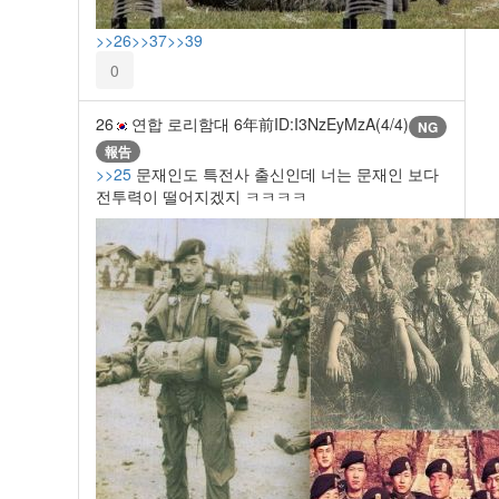
>>26
>>37
>>39
0
26
연합 로리함대
6年前
ID:I3NzEyMzA(4/4)
NG
報告
>>25
문재인도 특전사 출신인데 너는 문재인 보다
전투력이 떨어지겠지 ㅋㅋㅋㅋ