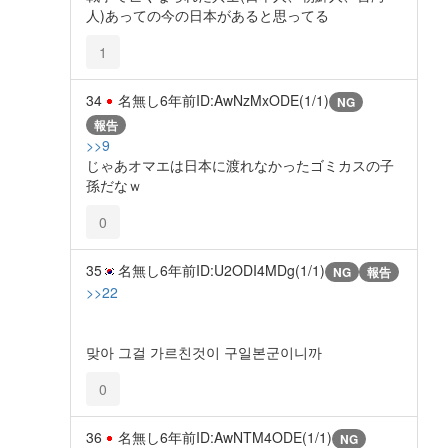
人)あっての今の日本があると思ってる
1
34
名無し
6年前
ID:AwNzMxODE(1/1)
NG
報告
>>9
じゃあオマエは日本に渡れなかったゴミカスの子
孫だなｗ
0
35
名無し
6年前
ID:U2ODI4MDg(1/1)
NG
報告
>>22
맞아 그걸 가르친것이 구일본군이니까
0
36
名無し
6年前
ID:AwNTM4ODE(1/1)
NG