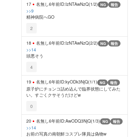
17
名無し
6年前
ID:IzNTAwNzQ(1/2)
NG
報告
>>9
精神病院へGO
2
18
名無し
6年前
ID:IzNTAwNzQ(2/2)
NG
報告
>>14
頭悪そう
4
19
名無し
6年前
ID:kyODk3NjQ(1/1)
NG
報告
原子炉にチョンコ詰め込んで臨界状態にしてみた
い。すごくクサそうだけどw
0
20
名無し
6年前
ID:AwODQ3NjQ(1/3)
NG
報告
>>14
お前の写真の南朝鮮コスプレ隊員は偽物w