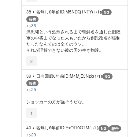
38
名無し
6年前
ID:M5NDQ1NTY(1/1)
NG
報告
>>36
洪思翊という処刑されるまで朝鮮名を通した旧陸
軍の中将までなった人もいたから創氏改名が強制
だったなんてのは全くのウソ。
それが理解できない彼の国の生き物達。
2
39
日向回廊
6年前
ID:M4MjE3Nzk(1/1)
NG
報告
>>25
ショッカーの方が強そうだな。
1
40
名無し
6年前
ID:ExOTI0OTM(1/1)
NG
報告
>>29