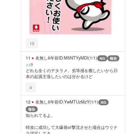
15
11
名無し
6年前
ID:M5NTYyMDI(1/1)
NG
報告
>>9
どれも全くのデタラメ。劣等感を癒したいから日
本の起源主張したいのは分かるけど
4
12
名無し
6年前
ID:YwMTUzMzY(1/1)
NG
報告
知られてるよ。
特攻に成功して大爆発or撃沈させた場合はウリナ
ラ認定してる