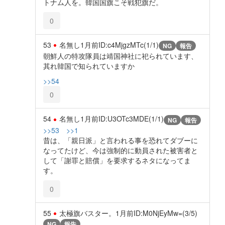
トナム人を。韓国国旗こそ戦犯旗だ。
0
53
名無し
1月前
ID:c4MjgzMTc(1/1)
NG
報告
朝鮮人の特攻隊員は靖国神社に祀られています、
其れ韓国で知られていますか
>>54
0
54
名無し
1月前
ID:U3OTc3MDE(1/1)
NG
報告
>>53
>>1
昔は、「親日派」と言われる事を恐れてダブーに
なってたけど、今は強制的に動員された被害者と
して「謝罪と賠償」を要求するネタになってま
す。
0
55
太極旗バスター。
1月前
ID:M0NjEyMw=(3/5)
NG
報告