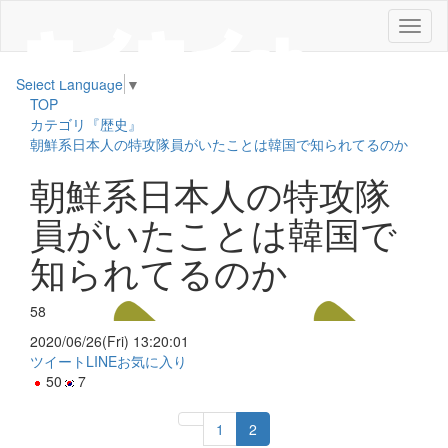
メ
ニ
ュ
Select Language
▼
ー
TOP
カテゴリ『歴史』
朝鮮系日本人の特攻隊員がいたことは韓国で知られてるのか
朝鮮系日本人の特攻隊
員がいたことは韓国で
知られてるのか
58
2020/06/26(Fri) 13:20:01
ツイート
LINE
お気に入り
50
7
1
2