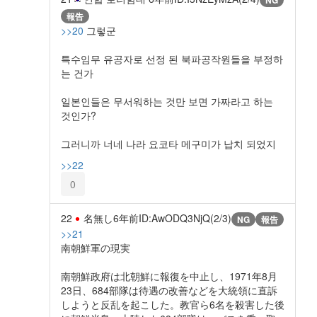
NG
報告
>>20
그렇군
특수임무 유공자로 선정 된 북파공작원들을 부정하
는 건가
일본인들은 무서워하는 것만 보면 가짜라고 하는
것인가?
그러니까 너네 나라 요코타 메구미가 납치 되었지
>>22
0
22
名無し
6年前
ID:AwODQ3NjQ(2/3)
NG
報告
>>21
南朝鮮軍の現実
南朝鮮政府は北朝鮮に報復を中止し、1971年8月
23日、684部隊は待遇の改善などを大統領に直訴
しようと反乱を起こした。教官ら6名を殺害した後