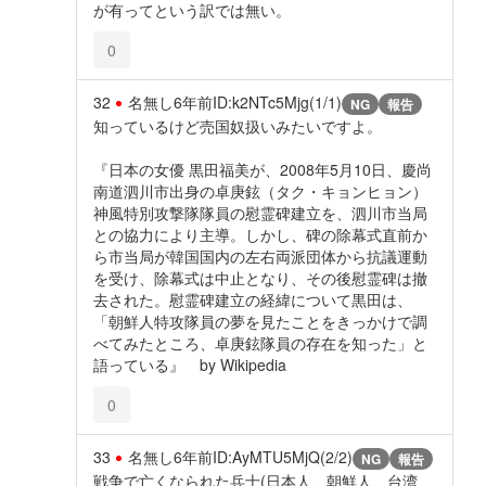
が有ってという訳では無い。
0
32
名無し
6年前
ID:k2NTc5Mjg(1/1)
NG
報告
知っているけど売国奴扱いみたいですよ。
『日本の女優 黒田福美が、2008年5月10日、慶尚
南道泗川市出身の卓庚鉉（タク・キョンヒョン）
神風特別攻撃隊隊員の慰霊碑建立を、泗川市当局
との協力により主導。しかし、碑の除幕式直前か
ら市当局が韓国国内の左右両派団体から抗議運動
を受け、除幕式は中止となり、その後慰霊碑は撤
去された。慰霊碑建立の経緯について黒田は、
「朝鮮人特攻隊員の夢を見たことをきっかけで調
べてみたところ、卓庚鉉隊員の存在を知った」と
語っている』 by Wikipedia
0
33
名無し
6年前
ID:AyMTU5MjQ(2/2)
NG
報告
戦争で亡くなられた兵士(日本人、朝鮮人、台湾