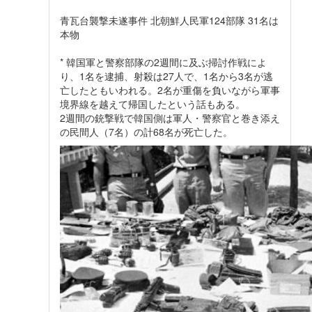
青瓦台襲撃未遂事件 北朝鮮人民軍124部隊 31名は
本物
* 韓国軍と警察部隊の2週間に及ぶ掃討作戦によ
り、1名を逮捕、射殺は27人で、1名から3名が逃
亡したともいわれる。2名が重傷を負いながら軍事
境界線を越えて帰国したという話もある。
2週間の銃撃戦で韓国側は軍人・警察官と巻き添え
の民間人（7名）の計68名が死亡した。