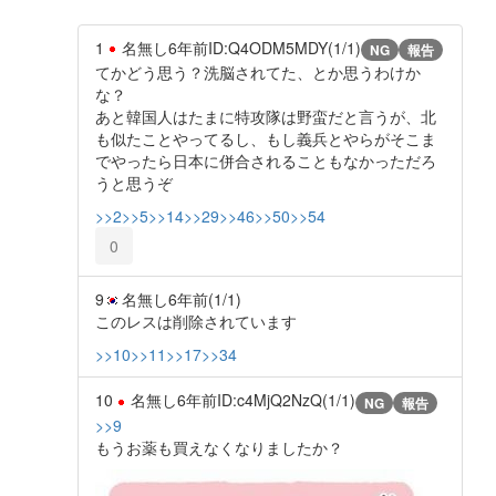
1
名無し
6年前
ID:Q4ODM5MDY(1/1)
NG
報告
てかどう思う？洗脳されてた、とか思うわけか
な？
あと韓国人はたまに特攻隊は野蛮だと言うが、北
も似たことやってるし、もし義兵とやらがそこま
でやったら日本に併合されることもなかっただろ
うと思うぞ
>>2
>>5
>>14
>>29
>>46
>>50
>>54
0
9
名無し
6年前
(1/1)
このレスは削除されています
>>10
>>11
>>17
>>34
10
名無し
6年前
ID:c4MjQ2NzQ(1/1)
NG
報告
>>9
もうお薬も買えなくなりましたか？