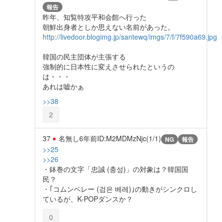
報告
昨年、知覧特攻平和会館へ行った
朝鮮出身者としか思えない名前があった。
http://livedoor.blogimg.jp/santewq/imgs/7/f/7f590a69.jpg
韓国の民主団体が主張する
強制的に日本性に変えさせられたというの
は・・・
あれは嘘かぁ
>>38
2
37
名無し
6年前
ID:M2MDMzNjc(1/1)
NG
報告
>>25
>>26
・鉢巻の文字「忠誠 (충성)」の対象は？韓国国
民？
・｢コムンベレー (검은 베레)｣の動きがシンクロし
ているが、K-POPダンスか？
0