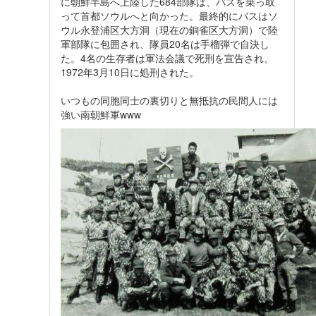
に朝鮮半島へ上陸した684部隊は、バスを乗っ取
って首都ソウルへと向かった。最終的にバスはソ
ウル永登浦区大方洞（現在の銅雀区大方洞）で陸
軍部隊に包囲され、隊員20名は手榴弾で自決し
た。4名の生存者は軍法会議で死刑を宣告され、
1972年3月10日に処刑された。
いつもの同胞同士の裏切りと無抵抗の民間人には
強い南朝鮮軍www