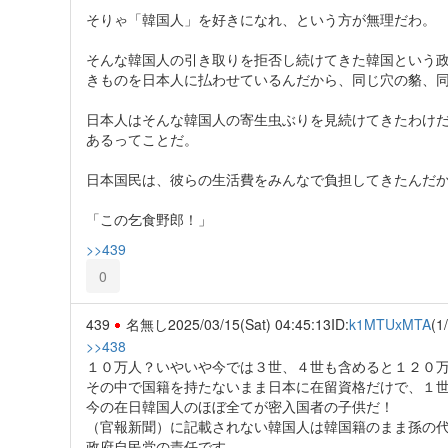
そりゃ「韓国人」を好きになれ、という方が無理だわ。
そんな韓国人の引き取りを拒否し続けてきた韓国という
きものを日本人に払わせているんだから、同じ穴の貉、
日本人はそんな韓国人の寄生虫ぶりを見続けてきたわけ
あるってことだ。
日本国民は、彼らの生活費をみんなで負担してきたんだ
「この乞食野郎！」
>>439
0
439
名無し
2025/03/15(Sat) 04:45:13
ID:
k1MTUxMTA
(1
>>438
１０万人？いやいや今では３世、４世も含めると１２０
その中で国籍を持たないまま日本に在留資格だけで、１
今の在日韓国人のほぼ全てが密入国者の子供だ！
（官報新聞）に記載されない韓国人は韓国籍のまま孫の
政府自民党の責任です