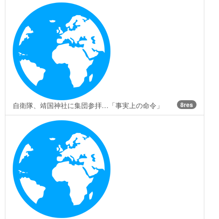
自衛隊、靖国神社に集団参拝…「事実上の命令」
8res