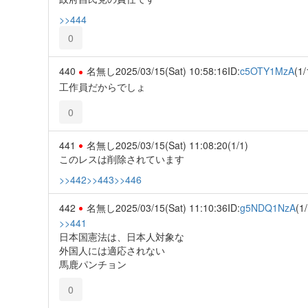
>>444
0
440
名無し
2025/03/15(Sat) 10:58:16
ID:
c5OTY1MzA
(1/
工作員だからでしょ
0
441
名無し
2025/03/15(Sat) 11:08:20
(1/1)
このレスは削除されています
>>442
>>443
>>446
442
名無し
2025/03/15(Sat) 11:10:36
ID:
g5NDQ1NzA
(1/
>>441
日本国憲法は、日本人対象な
外国人には適応されない
馬鹿パンチョン
0