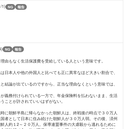
1/1)
NG
報告
4)
NG
報告
な理由もなく生活保護費を受給している人という意味です。
れは日本人や他の外国人と比べても正に異常なほど大きい割合で、
反と結論が出ているのですから、正当な理由なくという意味では、
とが義務付けられている一方で、年金保険料を払わないまま、生活
いうことが許されていいはずがない。
戦時に朝鮮半島に帰らなかった朝鮮人は、終戦後の時点で３０万人
入国者として日本に住み続けた朝鮮人が３０万人弱。その後、済州
鮮人約１2～２０万人。保導連盟事件の大虐殺から逃れるために