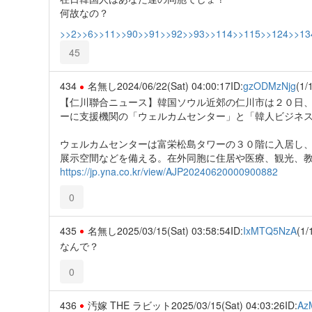
何故なの？
>>2
>>6
>>11
>>90
>>91
>>92
>>93
>>114
>>115
>>124
>>13
45
434
名無し
2024/06/22(Sat) 04:00:17
ID:
gzODMzNjg
(1/
【仁川聯合ニュース】韓国ソウル近郊の仁川市は２０日
ーに支援機関の「ウェルカムセンター」と「韓人ビジネ
ウェルカムセンターは富栄松島タワーの３０階に入居し
展示空間などを備える。在外同胞に住居や医療、観光、
https://jp.yna.co.kr/view/AJP20240620000900882
0
435
名無し
2025/03/15(Sat) 03:58:54
ID:
IxMTQ5NzA
(1/
なんで？
0
436
汚嫁 THE ラビット
2025/03/15(Sat) 04:03:26
ID:
Az