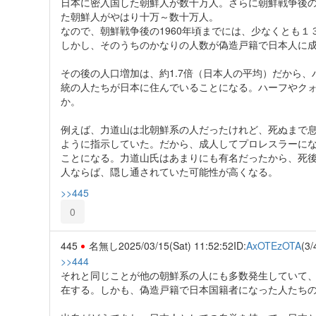
日本に密入国した朝鮮人が数十万人。さらに朝鮮戦争後
た朝鮮人がやはり十万～数十万人。
なので、朝鮮戦争後の1960年頃までには、少なくとも
しかし、そのうちのかなりの人数が偽造戸籍で日本人に
その後の人口増加は、約1.7倍（日本人の平均）だから
統の人たちが日本に住んでいることになる。ハーフやク
か。
例えば、力道山は北朝鮮系の人だったけれど、死ぬまで
ように指示していた。だから、成人してプロレスラーに
ことになる。力道山氏はあまりにも有名だったから、死
人ならば、隠し通されていた可能性が高くなる。
>>445
0
445
名無し
2025/03/15(Sat) 11:52:52
ID:
AxOTEzOTA
(3/
>>444
それと同じことが他の朝鮮系の人にも多数発生していて
在する。しかも、偽造戸籍で日本国籍者になった人たち