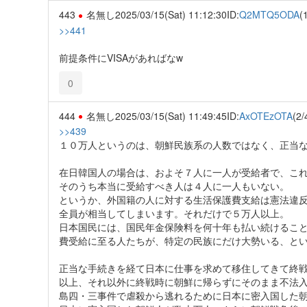
443
名無し
2025/03/15(Sat) 11:12:30
ID:
Q2MTQ5ODA
(
>>441
前提条件にVISAがあればなw
0
444
名無し
2025/03/15(Sat) 11:49:45
ID:
AxOTEzOTA
(2/
>>439
１０万人というのは、朝鮮民族系の人数ではなく、正当
在日韓国人の場合は、およそ７人に一人が受給者で、こ
そのうち本当に受給すべき人は４人に一人もいない。
というか、外国籍の人に対する生活保護費支給は憲法違
全員が相当してしまいます。それだけで５万人以上。
日本国民には、国民年金保険料を何十年も払い続けるこ
費受給に至る人たちが、特定の民族にだけ大勢いる、と
正当な手続きを経て日本に仕事を求めて移住してきて終
以上、それ以外に終戦時に朝鮮に帰らずにそのまま不法
島四・三事件で虐殺から逃れるために日本に密入国した朝