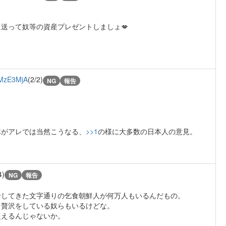
送って奴等の資産プレゼントしましょ💋
MzE3MjA
(2/2)
NG
報告
体がアレでは当然こうなる、
>>1
の様に大多数の日本人の意見。
4)
NG
報告
給してきた文字通りの乞食朝鮮人が何万人もいるんだもの。
々贅沢をしている奴らもいるけどな。
超えるんじゃないか。