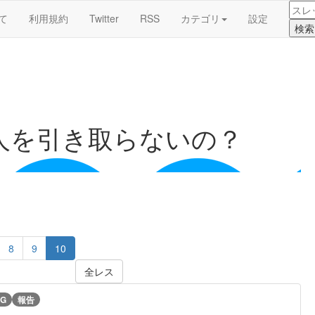
て
利用規約
Twitter
RSS
カテゴリ
設定
人を引き取らないの？
8
9
10
全レス
G
報告