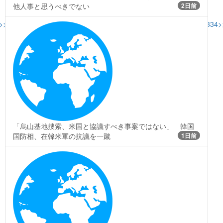
他人事と思うべきでない
2日前
>>256
>>264
>>266
>>270
>>280
>>309
>>313
>>322
>>327
>>329
>>334
>
「烏山基地捜索、米国と協議すべき事案ではない」 韓国
国防相、在韓米軍の抗議を一蹴
1日前