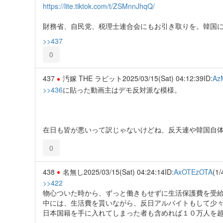
https://lite.tiktok.com/t/ZSMnnJhqQ/
財務省、自民党、税理士連合会にもお引き取りを。韓国に
>>437
0
437
汚嫁 THE ラビット
2025/03/15(Sat) 04:12:39
ID:
Az
>>436
に貼った動画主はデモ反対派な模様。
在日も皆が悪いって訳じゃないけどね、反天連や韓国自
0
438
名無し
2025/03/15(Sat) 04:24:14
ID:
AxOTEzOTA
(1/
>>422
物心ついた時から、ずっと働きもせずに生活保護費を受
中には、生活費を貰いながら、反日アルバイトもして少
日本国籍を手に入れてしまった者も含めれば１０万人を