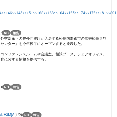
4
>>146
>>148
>>151
>>162
>>163
>>164
>>165
>>174
>>176
>>181
>>201
1)
NG
報告
、外交部傘下の在外同胞庁が入居する松島国際都市の富栄松島タワ
スセンター」を今年後半にオープンすると発表した。
、コンファレンスルームや会議室、相談ブース、シェアオフィス、
教育に関する情報を提供する。
1)
NG
報告
MzE3MjA
(1/2)
NG
報告