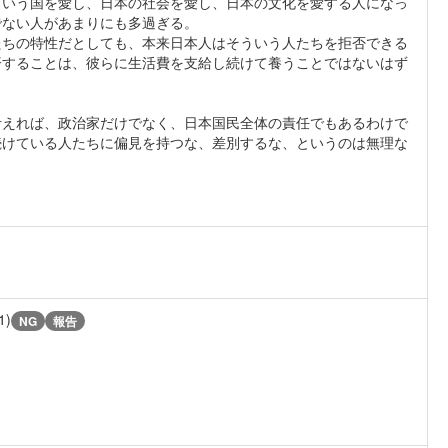
という国を愛し、日本の社会を愛し、日本の文化を愛する人になっ
でない人があまりにも多過ぎる。
たちの特性だとしても、本来日本人はそういう人たちを拒否できる
済することは、彼らに生活費を支給し続けて養うことではないはず
考えれば、政治家だけでなく、日本国民全体の責任でもあるわけで
続けている人たちに偏見を持つな、差別するな、というのは無理な
1)
NG
報告