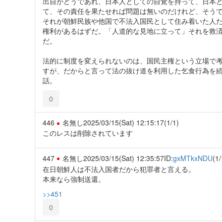
出自がどうであれ、日本人としての自覚を持って、日本
て、その責任を果たせれば問題は無いのだけれど、そう
それが朝鮮民族や他国で不法入国民として住み着いた人
権利があるはずだ。「人道的な見地に立って」それを救
だ。
法的に制度を変えられないのは、国民主権という立場で
すが、だからと言って法の抜け道を利用した乞食行為を
話。
0
446
名無し
2025/03/15(Sat) 12:15:17
(1/1)
このレスは削除されています
447
名無し
2025/03/15(Sat) 12:35:57
ID:
gxMTkxNDU
(1/
在日朝鮮人は不法入国者だから犯罪者と言える。
本来なら強制送還。
>>451
0