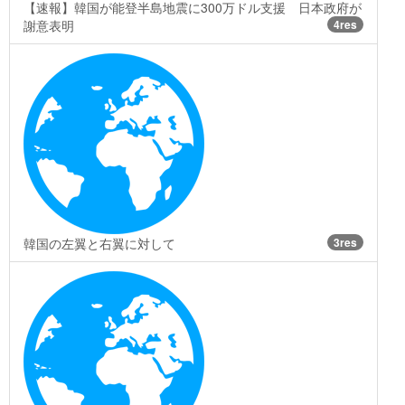
【速報】韓国が能登半島地震に300万ドル支援 日本政府が
謝意表明
4res
韓国の左翼と右翼に対して
3res