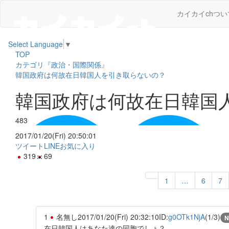
カイカイchつい
Select Language
▼
TOP
カテゴリ『政治・国際関係』
韓国政府は何故在日韓国人を引き取らないの？
韓国政府は何故在日韓国
483
2017/01/20(Fri) 20:50:01
ツイート
LINE
お気に入り
319
69
1
…
6
7
1
名無し
2017/01/20(Fri) 20:32:10
ID:
g0OTk1NjA
(1/3)
N
在日韓国人はあなた達の同胞でしょ？