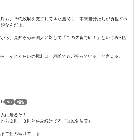
政府も、その政府を支持してきた国民も、本来自分たちが負担すべ
同類なんだよ。
だから、見知らぬ韓国人に対して「この乞食野郎！」という権利が
から、それくらいの権利は当然誰でもが持っている、と言える。
/1)
NG
報告
万人は居るぞ！
世から２世、３世と住み続けてる（自民党放置）
代まで住み続けている！