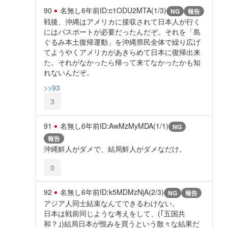
90
名無し
6年前
ID:c1ODU2MTA(1/3)
NG
報告
戦後、沖縄はアメリカに接収されて日本人が行く
にはパスポートが必要だったんだぞ。それを「島
ぐるみ本土復帰運動」を沖縄県民全体で繰り広げ
てようやくアメリカがあきらめて日本に復帰出来
た。それがなかったら帰って来てなかったかも知
れないんだぞ。
>>93
3
91
名無し
6年前
ID:AwMzMyMDA(1/1)
NG
報告
沖縄鮮人がダメで、結局鮮人がダメなだけ。
0
92
名無し
6年前
ID:k5MDMzNjA(2/3)
NG
報告
アジア人同士結束なんてできるわけない。
日本は戦前同じような考えをして、(｢五国共
和？｣)結局日本が恨みを買うという散々な結果だ