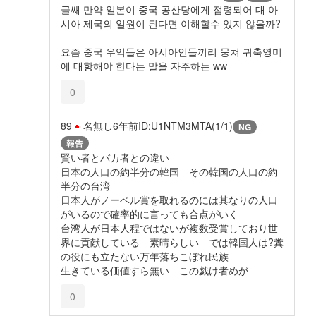
글쌔 만약 일본이 중국 공산당에게 점령되어 대 아
시아 제국의 일원이 된다면 이해할수 있지 않을까?
요즘 중국 우익들은 아시아인들끼리 뭉쳐 귀축영미
에 대항해야 한다는 말을 자주하는 ww
0
89
名無し
6年前
ID:U1NTM3MTA(1/1)
NG
報告
賢い者とバカ者との違い
日本の人口の約半分の韓国 その韓国の人口の約
半分の台湾
日本人がノーベル賞を取れるのには其なりの人口
がいるので確率的に言っても合点がいく
台湾人が日本人程ではないが複数受賞しており世
界に貢献している 素晴らしい では韓国人は?糞
の役にも立たない万年落ちこぼれ民族
生きている価値すら無い この戯け者めが
0