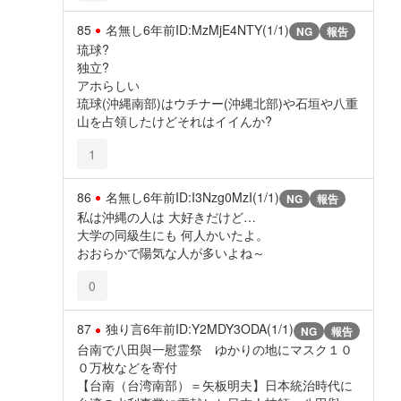
85
名無し
6年前
ID:MzMjE4NTY(1/1)
NG
報告
琉球?
独立?
アホらしい
琉球(沖縄南部)はウチナー(沖縄北部)や石垣や八重
山を占領したけどそれはイイんか?
1
86
名無し
6年前
ID:I3Nzg0MzI(1/1)
NG
報告
私は沖縄の人は 大好きだけど…
大学の同級生にも 何人かいたよ。
おおらかで陽気な人が多いよね～
0
87
独り言
6年前
ID:Y2MDY3ODA(1/1)
NG
報告
台南で八田與一慰霊祭 ゆかりの地にマスク１０
０万枚などを寄付
【台南（台湾南部）＝矢板明夫】日本統治時代に