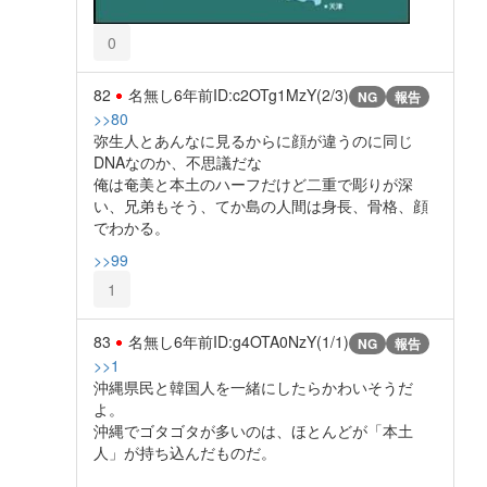
0
82
名無し
6年前
ID:c2OTg1MzY(2/3)
NG
報告
>>80
弥生人とあんなに見るからに顔が違うのに同じ
DNAなのか、不思議だな
俺は奄美と本土のハーフだけど二重で彫りが深
い、兄弟もそう、てか島の人間は身長、骨格、顔
でわかる。
>>99
1
83
名無し
6年前
ID:g4OTA0NzY(1/1)
NG
報告
>>1
沖縄県民と韓国人を一緒にしたらかわいそうだ
よ。
沖縄でゴタゴタが多いのは、ほとんどが「本土
人」が持ち込んだものだ。