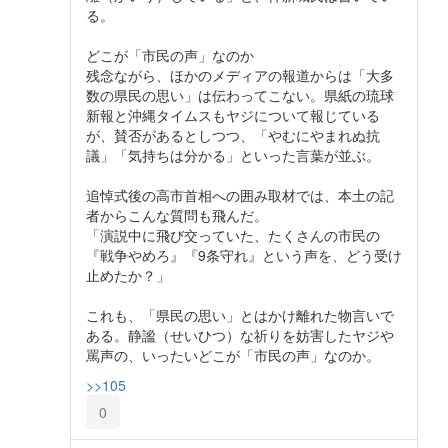
る。
どこが「市民の声」なのか
残念ながら、ほかのメディアの報道からは「大多
数の県民の思い」は伝わってこない。県紙の琉球
新報と沖縄タイムスもヤジについて報じている
が、賛否があるとしつつ、「やむにやまれぬ抗
議」「気持ちは分かる」といった言葉が並ぶ。
追悼式後の高市首相への囲み取材では、本土の記
者からこんな質問も飛んだ。
「演説中に飛び交っていた、たくさんの市民の
『戦争やめろ』『9条守れ』という声を、どう受け
止めたか？」
これも、「県民の思い」とはかけ離れた物言いで
ある。静謐（せいひつ）な祈りを妨害したヤジや
罵声の、いったいどこが「市民の声」なのか。
>>105
0