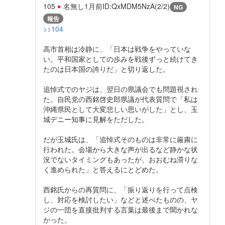
105
名無し
1月前
ID:QxMDM5NzA(2/2)
NG
報告
>>104
高市首相は冷静に、「日本は戦争をやっていな
い。平和国家としての歩みを戦後ずっと続けてき
たのは日本国の誇りだ」と切り返した。
追悼式でのヤジは、翌日の県議会でも問題視され
た。自民党の西銘啓史郎県議が代表質問で「私は
沖縄県民として大変悲しい思いがした」とし、玉
城デニー知事に見解をただした。
だが玉城氏は、「追悼式そのものは非常に厳粛に
行われた。会場から大きな声が出るなど静かな状
況でないタイミングもあったが、おおむね滞りな
く進められた」と答えるにとどめた。
西銘氏からの再質問に、「振り返りを行って点検
し、対応を検討したい」などと述べたものの、ヤ
ジの一団を直接批判する言葉は最後まで聞かれな
かった。