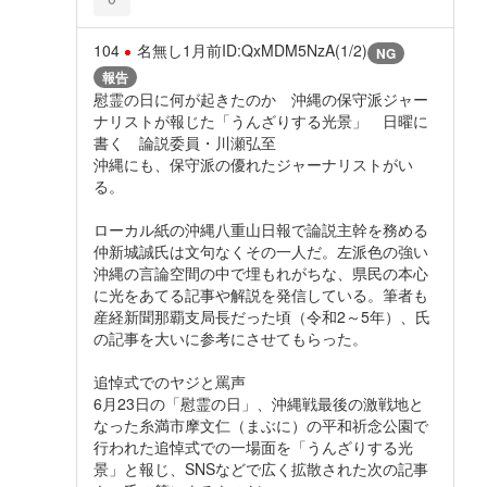
104
名無し
1月前
ID:QxMDM5NzA(1/2)
NG
報告
慰霊の日に何が起きたのか 沖縄の保守派ジャー
ナリストが報じた「うんざりする光景」 日曜に
書く 論説委員・川瀬弘至
沖縄にも、保守派の優れたジャーナリストがい
る。
ローカル紙の沖縄八重山日報で論説主幹を務める
仲新城誠氏は文句なくその一人だ。左派色の強い
沖縄の言論空間の中で埋もれがちな、県民の本心
に光をあてる記事や解説を発信している。筆者も
産経新聞那覇支局長だった頃（令和2～5年）、氏
の記事を大いに参考にさせてもらった。
追悼式でのヤジと罵声
6月23日の「慰霊の日」、沖縄戦最後の激戦地と
なった糸満市摩文仁（まぶに）の平和祈念公園で
行われた追悼式での一場面を「うんざりする光
景」と報じ、SNSなどで広く拡散された次の記事