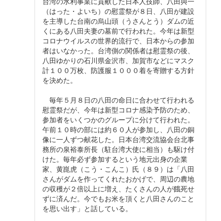
台湾の水利事業に貢献した日本人技師、八田與一
（はった・よいち）の慰霊祭が８日、八田が建設
を主導した台南の烏山頭（うさんとう）ダムの近
くにある八田夫妻の墓前で行われた。今年は新型
コロナウイルスの世界的流行で、日本からの参加
者はいなかった。台湾側の関係者は慰霊祭の後、
八田ゆかりの石川県金沢市、加賀市などにマスク
計１００万枚、防護服１０００着を寄贈する方針
を決めた。
毎年５月８日の八田の命日に合わせて行われる
慰霊祭だが、今年は新型コロナ感染予防のため、
参加者をいくつかのグループに分けて行われた。
午前１０時の部には約６０人が参加し、八田の銅
像に一人ずつ献花した。日本台湾交流協会台北事
務所の泉裕泰所長（駐台湾大使に相当）も駆け付
けた。毎年必ず参加するという地元出身の企業
家、黄崑虎（こう・こんこ）氏（８９）は「八田
さんがダムを作ってくれたおかげで、周辺の農地
の収穫が２倍以上に増え、たくさんの人が餓死せ
ずに済んだ。今でもお米を頂くと八田さんのこと
を思い出す」と話している。