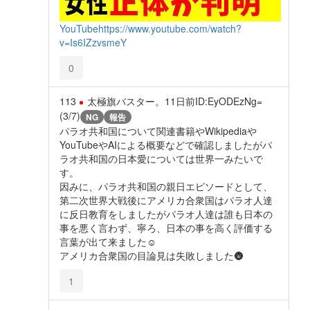
YouTube
https://www.youtube.com/watch?
v=Is6IZzvsmeY
0
113
太極旗バスター。
11日前
ID:EyODEzNg=
(3/7)
NG
報告
パラオ共和国について関連書籍やWikipediaや
YouTubeやAIによる概要などで確認しましたがパ
ラオ共和国の日本愛については世界一みたいで
す。
因みに、パラオ共和国の親日エピソードとして、
第二次世界大戦後にアメリカ合衆国はパラオ人達
に反日教育をしましたがパラオ人達は誰も日本の
事を悪く言わず、寧ろ、日本の事を高く評価する
言葉が出て来ました☺️
アメリカ合衆国の目論見は失敗しました🌚
1