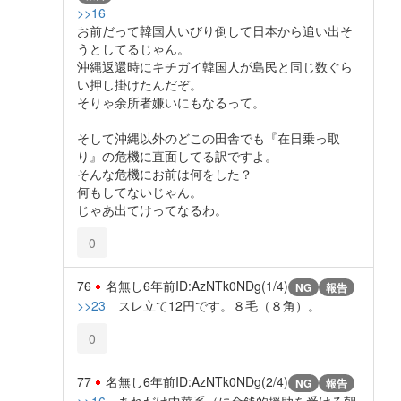
>>16
お前だって韓国人いびり倒して日本から追い出そ
うとしてるじゃん。
沖縄返還時にキチガイ韓国人が島民と同じ数ぐら
い押し掛けたんだぞ。
そりゃ余所者嫌いにもなるって。
そして沖縄以外のどこの田舎でも『在日乗っ取
り』の危機に直面してる訳ですよ。
そんな危機にお前は何をした？
何もしてないじゃん。
じゃあ出てけってなるわ。
0
76
名無し
6年前
ID:AzNTk0NDg(1/4)
NG
報告
>>23
スレ立て12円です。８毛（８角）。
0
77
名無し
6年前
ID:AzNTk0NDg(2/4)
NG
報告