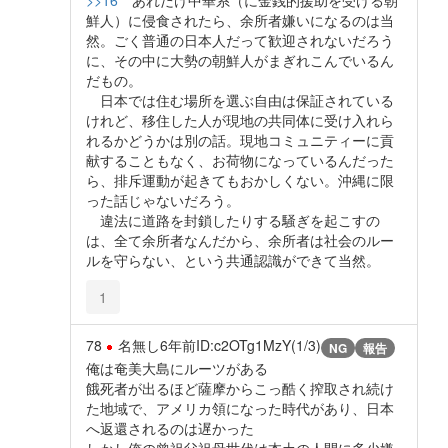
>>16
あれだけ中華系（に金銭的援助を受ける朝
鮮人）に侵食されたら、余所者嫌いになるのは当
然。ごく普通の日本人だって歓迎されないだろう
に、その中に大勢の朝鮮人がまぎれこんでいるん
だもの。
日本では住む場所を選ぶ自由は保証されている
けれど、移住した人が現地の共同体に受け入れら
れるかどうかは別の話。現地コミュニティーに貢
献することもなく、お荷物になっているんだった
ら、排斥運動が起きてもおかしくない。沖縄に限
った話じゃないだろう。
違法に道路を封鎖したりする騒ぎを起こすの
は、全て余所者なんだから、余所者は社会のルー
ルを守らない、という共通認識ができて当然。
1
78
名無し
6年前
ID:c2OTg1MzY(1/3)
NG
報告
俺は奄美大島にルーツがある
餓死者が出るほど薩摩からこっ酷く搾取され続け
た地域で、アメリカ領になった時代があり、日本
へ返還されるのは遅かった
しかし俺の曾祖父祖母世代は本土の人間に多少嫌