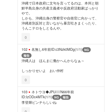
沖縄で日本政府に文句を言ってるのは、本州と朝
鮮半島出身の共産主義者や反政府活動家ばっかり
やで。
しかも、沖縄出身の警察官や自衛官に向かって、
沖縄差別反対と言いながら暴言吐きまくったり、
うんこテロをしとるんや。
0
102
名無し
6年前
ID:c3Nzk0MDg(1/1)
NG
報告
沖縄人は ほんまに働かへんからなぁ～
しっかりせいよ おい仲村
0
103
ネトウヨ◆JPU/////N6
6年前
ID:IzODc4MTk(1/1)
NG
報告
李登輝ピンチらしいね
0