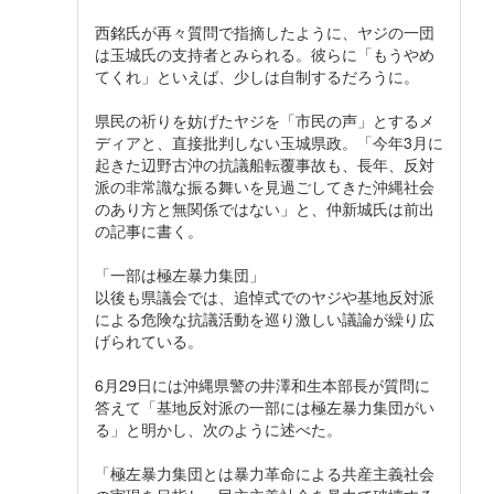
西銘氏が再々質問で指摘したように、ヤジの一団
は玉城氏の支持者とみられる。彼らに「もうやめ
てくれ」といえば、少しは自制するだろうに。
県民の祈りを妨げたヤジを「市民の声」とするメ
ディアと、直接批判しない玉城県政。「今年3月に
起きた辺野古沖の抗議船転覆事故も、長年、反対
派の非常識な振る舞いを見過ごしてきた沖縄社会
のあり方と無関係ではない」と、仲新城氏は前出
の記事に書く。
「一部は極左暴力集団」
以後も県議会では、追悼式でのヤジや基地反対派
による危険な抗議活動を巡り激しい議論が繰り広
げられている。
6月29日には沖縄県警の井澤和生本部長が質問に
答えて「基地反対派の一部には極左暴力集団がい
る」と明かし、次のように述べた。
「極左暴力集団とは暴力革命による共産主義社会