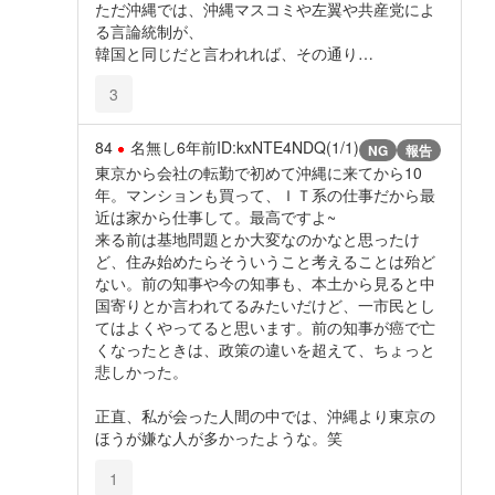
ただ沖縄では、沖縄マスコミや左翼や共産党によ
る言論統制が、
韓国と同じだと言われれば、その通り…
3
84
名無し
6年前
ID:kxNTE4NDQ(1/1)
NG
報告
東京から会社の転勤で初めて沖縄に来てから10
年。マンションも買って、ＩＴ系の仕事だから最
近は家から仕事して。最高ですよ~
来る前は基地問題とか大変なのかなと思ったけ
ど、住み始めたらそういうこと考えることは殆ど
ない。前の知事や今の知事も、本土から見ると中
国寄りとか言われてるみたいだけど、一市民とし
てはよくやってると思います。前の知事が癌で亡
くなったときは、政策の違いを超えて、ちょっと
悲しかった。
正直、私が会った人間の中では、沖縄より東京の
ほうが嫌な人が多かったような。笑
1