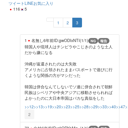
ツイート
LINE
お気に入り
116
5
1
2
3
1
名無し
6年前
ID:gwODIxNTI(1/1)
NG
報告
韓国人や琉球人はチンピラやこじきのような土人
だから嫌になる
沖縄が返還されたのは大失敗
アメリカに占領されたままパスポートで遊びに行
くような関係の方がマシだった
韓国は併合なんてしないでソ連に併合されて朝鮮
民族はシベリアや中央アジアに移動させられれば
よかったのに大日本帝国はバカな真似をした
>>12
>>13
>>19
>>20
>>23
>>25
>>28
>>29
>>33
>>40
>>47
>
2
73
白妙
6年前
ID:c0ODY1Mg=(1/1)