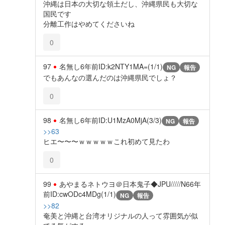
沖縄は日本の大切な領土だし、沖縄県民も大切な
国民です
分離工作はやめてくださいね
0
97
名無し
6年前
ID:k2NTY1MA=(1/1)
NG
報告
でもあんなの選んだのは沖縄県民でしょ？
0
98
名無し
6年前
ID:U1MzA0MjA(3/3)
NG
報告
>>63
ヒエ〜〜〜ｗｗｗｗｗこれ初めて見たわ
0
99
あやまるネトウヨ＠日本鬼子◆JPU/////N6
6年
前
ID:cwODc4MDg(1/1)
NG
報告
>>82
奄美と沖縄と台湾オリジナルの人って雰囲気が似