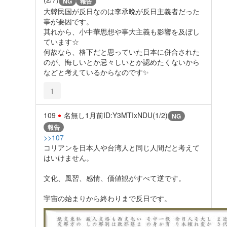
NG
報告
大韓民国が反日なのは李承晩が反日主義者だった
事が要因です。
其れから、小中華思想や事大主義も影響を及ぼし
ています☆
何故なら、格下だと思っていた日本に併合された
のが、悔しいとか忌々しいとか認めたくないから
などと考えているからなのです✨️
1
109
名無し
1月前
ID:Y3MTIxNDU(1/2)
NG
報告
>>107
コリアンを日本人や台湾人と同じ人間だと考えて
はいけません。
文化、風習、感情、価値観がすべて逆です。
宇宙の始まりから終わりまで反日です。