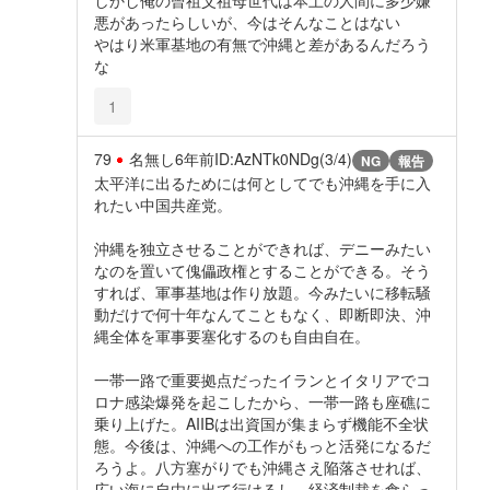
悪があったらしいが、今はそんなことはない
やはり米軍基地の有無で沖縄と差があるんだろう
な
1
79
名無し
6年前
ID:AzNTk0NDg(3/4)
NG
報告
太平洋に出るためには何としてでも沖縄を手に入
れたい中国共産党。
沖縄を独立させることができれば、デニーみたい
なのを置いて傀儡政権とすることができる。そう
すれば、軍事基地は作り放題。今みたいに移転騒
動だけで何十年なんてこともなく、即断即決、沖
縄全体を軍事要塞化するのも自由自在。
一帯一路で重要拠点だったイランとイタリアでコ
ロナ感染爆発を起こしたから、一帯一路も座礁に
乗り上げた。AIIBは出資国が集まらず機能不全状
態。今後は、沖縄への工作がもっと活発になるだ
ろうよ。八方塞がりでも沖縄さえ陥落させれば、
広い海に自由に出て行けるし、経済制裁を食らっ