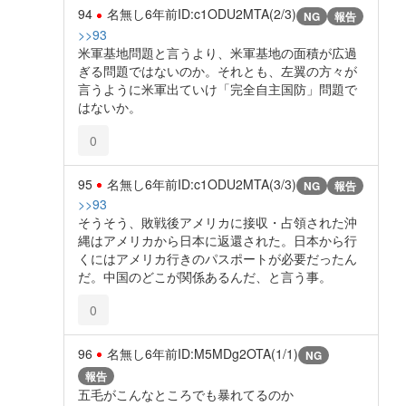
94
名無し
6年前
ID:c1ODU2MTA(2/3)
NG
報告
>>93
米軍基地問題と言うより、米軍基地の面積が広過
ぎる問題ではないのか。それとも、左翼の方々が
言うように米軍出ていけ「完全自主国防」問題で
はないか。
0
95
名無し
6年前
ID:c1ODU2MTA(3/3)
NG
報告
>>93
そうそう、敗戦後アメリカに接収・占領された沖
縄はアメリカから日本に返還された。日本から行
くにはアメリカ行きのパスポートが必要だったん
だ。中国のどこが関係あるんだ、と言う事。
0
96
名無し
6年前
ID:M5MDg2OTA(1/1)
NG
報告
五毛がこんなところでも暴れてるのか