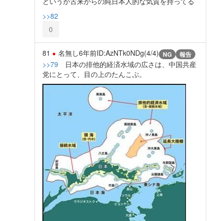
というか古来からの純日本人的な気質を持ってる
>>82
0
81
名無し
6年前
ID:AzNTk0NDg(4/4)
NG
報告
>>79
日本の排他的経済水域の広さは、中国共産
党にとって、目の上のたんこぶ。