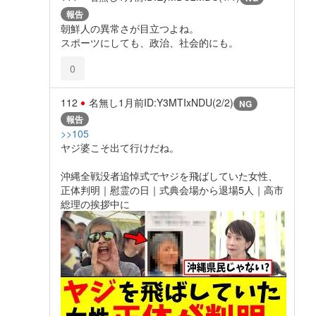
報告
朝鮮人の異常さが目立つよね。
スポーツにしても、政治、社会的にも。
0
112
名無し
1月前
ID:Y3MTIxNDU(2/2)
NG
報告
>>105
ヤジ婆こそ出て行けだね。
沖縄全戦没者追悼式でヤジを飛ばしていた女性、
正体判明｜慰霊の日｜式典会場から退場5人｜高市
総理の挨拶中に