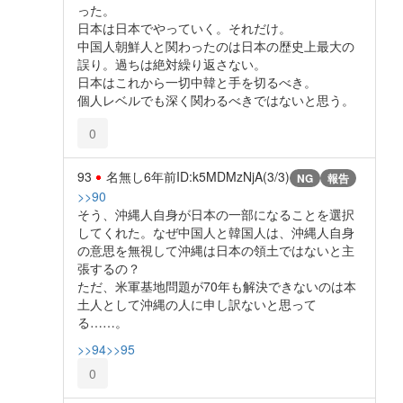
った。
日本は日本でやっていく。それだけ。
中国人朝鮮人と関わったのは日本の歴史上最大の
誤り。過ちは絶対繰り返さない。
日本はこれから一切中韓と手を切るべき。
個人レベルでも深く関わるべきではないと思う。
0
93
名無し
6年前
ID:k5MDMzNjA(3/3)
NG
報告
>>90
そう、沖縄人自身が日本の一部になることを選択
してくれた。なぜ中国人と韓国人は、沖縄人自身
の意思を無視して沖縄は日本の領土ではないと主
張するの？
ただ、米軍基地問題が70年も解決できないのは本
土人として沖縄の人に申し訳ないと思って
る……。
>>94
>>95
0