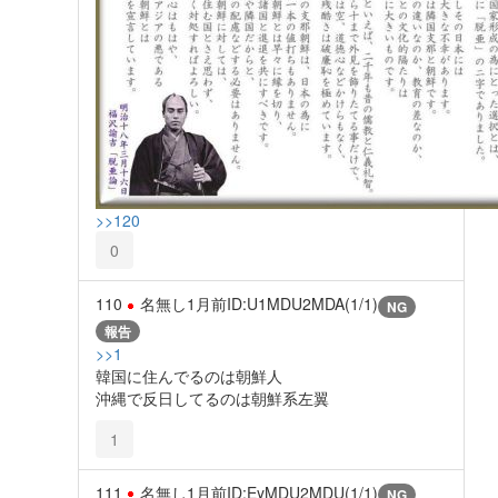
>>120
0
110
名無し
1月前
ID:U1MDU2MDA(1/1)
NG
報告
>>1
韓国に住んでるのは朝鮮人
沖縄で反日してるのは朝鮮系左翼
1
111
名無し
1月前
ID:EyMDU2MDU(1/1)
NG