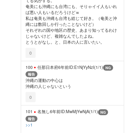
てる気がする。
奄美にも沖縄にも台湾にも、そりゃイイ人もいれ
ば悪い人もいるだろうけどｗ
私は奄美も沖縄も台湾も総じて好き。（奄美と沖
縄には数回しか行ったことないけど）
それぞれの国や地区の歴史、あまり知ってるわけ
じゃないけど、複雑なんでしたよね。
とうとがなし。と、日本の人に言いたい。
0
100
任那日本府
6年前
ID:E1NjYyNzI(1/1)
NG
報告
沖縄の運動の中心は
沖縄の人じゃないという
0
101
名無し
6年前
ID:MwMjYwNjA(1/1)
NG
報告
>>1