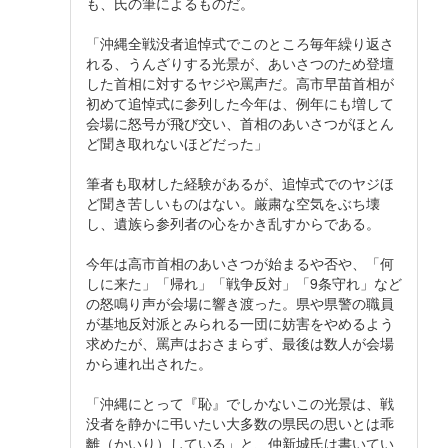
も、氏の筆によるものだ。
「沖縄全戦没者追悼式でこのところ毎年繰り返さ
れる、うんざりする光景が、あいさつのため登壇
した首相に対するヤジや罵声だ。高市早苗首相が
初めて追悼式に参列した今年は、例年にも増して
会場に怒号が飛び交い、首相のあいさつがほとん
ど聞き取れないほどだった」
筆者も取材した経験があるが、追悼式でのヤジほ
ど聞き苦しいものはない。厳粛な空気をぶち壊
し、遺族ら参列者の心をかき乱すからである。
今年は高市首相のあいさつが始まるや否や、「何
しに来た」「帰れ」「戦争反対」「9条守れ」など
の怒鳴り声が会場に響き渡った。県や県警の職員
が基地反対派とみられる一団に妨害をやめるよう
求めたが、罵声はおさまらず、最後は数人が会場
から連れ出された。
「沖縄にとって『恥』でしかないこの光景は、戦
没者を静かに弔いたい大多数の県民の思いとは乖
離（かいり）している」と、仲新城氏は書いてい