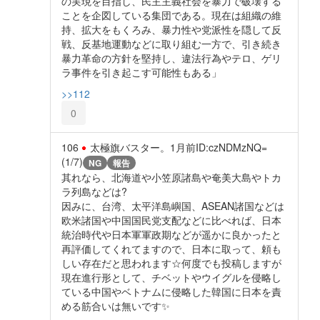
の実現を目指し、民主主義社会を暴力で破壊する
ことを企図している集団である。現在は組織の維
持、拡大をもくろみ、暴力性や党派性を隠して反
戦、反基地運動などに取り組む一方で、引き続き
暴力革命の方針を堅持し、違法行為やテロ、ゲリ
ラ事件を引き起こす可能性もある」
>>112
0
106
太極旗バスター。
1月前
ID:czNDMzNQ=
(1/7)
NG
報告
其れなら、北海道や小笠原諸島や奄美大島やトカ
ラ列島などは?
因みに、台湾、太平洋島嶼国、ASEAN諸国などは
欧米諸国や中国国民党支配などに比べれば、日本
統治時代や日本軍軍政期などが遥かに良かったと
再評価してくれてますので、日本に取って、頼も
しい存在だと思われます☆何度でも投稿しますが
現在進行形として、チベットやウイグルを侵略し
ている中国やベトナムに侵略した韓国に日本を責
める筋合いは無いです✨️