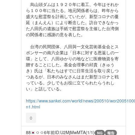
烏山頭ダムは１９２０年に着工、今年はそれか
ら１００年に当たる。地元関係者らは、昨年から
盛大な慰霊祭を計画していたが、新型コロナの蔓
延（まんえん）により断念した。訪台できなかっ
た八田氏の遺族は手紙で慰霊祭を主催した台湾側
の関係者に感謝の意を表した。
台湾の民間団体、八田與一文化芸術基金会とス
ポンサーの南六企業は「日本に対する恩返しの一
環」として、八田ゆかりの地などに医療物資を寄
贈することにした。基金会理事の邱貴（きゅう
き）氏は「私たちはすでに日常生活を取り戻しつ
つあるが、日本のみなさんはまだ新型コロナと戦
っている。少しでもお役に立てられたらうれし
い」と話している。
https://www.sankei.com/world/news/200510/wor2005100
n1.html
0
88
ㅇㅇ
6年前
ID:U2MjMwMTA(1/1)
NG
報告