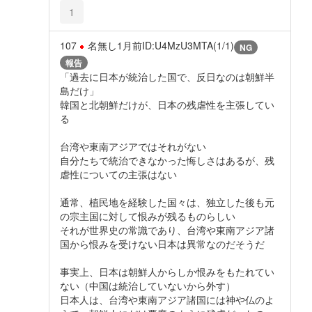
1
107
名無し
1月前
ID:U4MzU3MTA(1/1)
NG
報告
「過去に日本が統治した国で、反日なのは朝鮮半
島だけ」
韓国と北朝鮮だけが、日本の残虐性を主張してい
る
台湾や東南アジアではそれがない
自分たちで統治できなかった悔しさはあるが、残
虐性についての主張はない
通常、植民地を経験した国々は、独立した後も元
の宗主国に対して恨みが残るものらしい
それが世界史の常識であり、台湾や東南アジア諸
国から恨みを受けない日本は異常なのだそうだ
事実上、日本は朝鮮人からしか恨みをもたれてい
ない（中国は統治していないから外す）
日本人は、台湾や東南アジア諸国には神や仏のよ