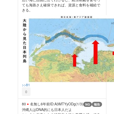
ても海路さえ確保できれば、資源と食料を補給で
きる。
>>81
0
80
名無し
6年前
ID:A3MTYyODg(1/3)
NG
報告
沖縄人はDNA的にも日本人だよ