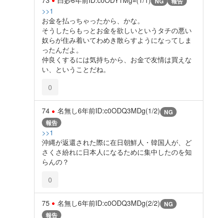
NG
報告
>>1
お金を払っちゃったから、かな。
そうしたらもっとお金を欲しいというタチの悪い
奴らが住み着いてわめき散らすようになってしま
ったんだよ。
仲良くするには気持ちから、お金で友情は買えな
い、ということだね。
0
74
名無し
6年前
ID:c0ODQ3MDg(1/2)
NG
報告
>>1
沖縄が返還された際に在日朝鮮人・韓国人が、ど
さくさ紛れに日本人になるために集中したのを知
らんの？
0
75
名無し
6年前
ID:c0ODQ3MDg(2/2)
NG
報告