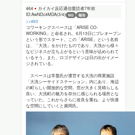
464
カイカイ反応通信愛読者
7年前
ID:AwNDc4MDA(3/4)
NG
報告
>>463
コワーキングスペースは「ARISE CO-
WORKING」と命名され、6月13日にプレオープン
という形でスタート。この「ARISE」という名前
は、「大洗」をかけたものであり、大洗から様々
なビジネスが立ち上がるという意味が込められて
いるそう。また、ロゴデザインは日の出がイメー
ジされている。
スペースは常盤氏が運営する大洗の商業施設
「大洗シーサイドステーション」内にあり、海辺
の町らしい開放的な空間。窓が大きく見晴らしも
良い、大洗町の魅力を存分に感じられる場所とな
っていた。これからさらに改良を重ね、より快適
な空間にしていくと廣岡氏。