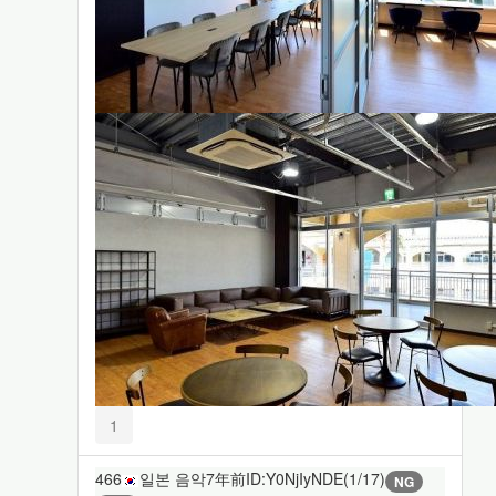
1
466
일본 음악
7年前
ID:Y0NjIyNDE(1/17)
NG