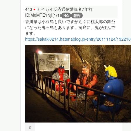
443
カイカイ反応通信愛読者
7年前
ID:M0MTE1NjI(1/1)
NG
報告
香川県は小豆島も良いですが近くに桃太郎の舞台
になった鬼ヶ島もあります。洞窟に、鬼が住んで
ます。
https://sakaki0214.hatenablog.jp/entry/20111124/13221
0