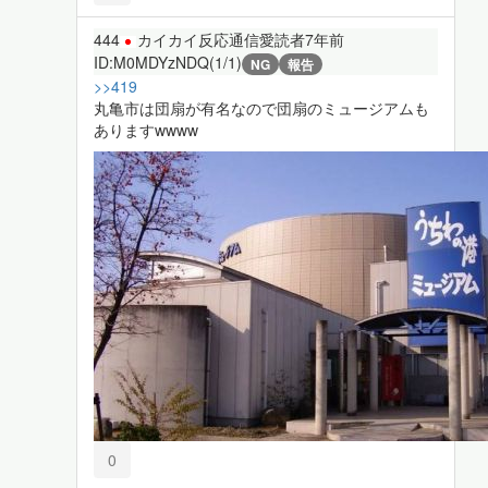
444
カイカイ反応通信愛読者
7年前
ID:M0MDYzNDQ(1/1)
NG
報告
>>419
丸亀市は団扇が有名なので団扇のミュージアムも
ありますwwww
0