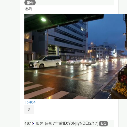
報告
徳島
>>484
2
467
일본 음악
7年前
ID:Y0NjIyNDE(2/17)
NG