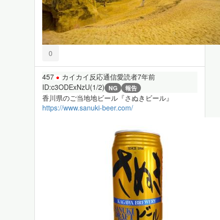
0
457
カイカイ反応通信愛読者
7年前
ID:c3ODExNzU(1/2)
NG
報告
香川県のご当地地ビール『さぬきビール』
https://www.sanuki-beer.com/