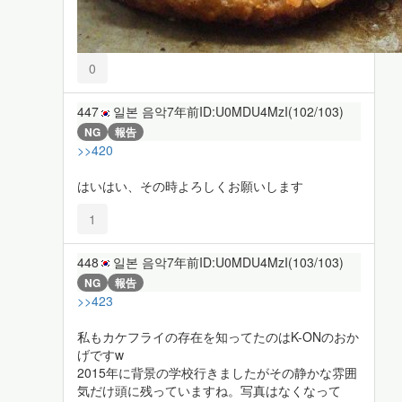
0
447
일본 음악
7年前
ID:U0MDU4MzI(102/103)
NG
報告
>>420
はいはい、その時よろしくお願いします
1
448
일본 음악
7年前
ID:U0MDU4MzI(103/103)
NG
報告
>>423
私もカケフライの存在を知ってたのはK-ONのおか
げですw
2015年に背景の学校行きましたがその静かな雰囲
気だけ頭に残っていますね。写真はなくなって