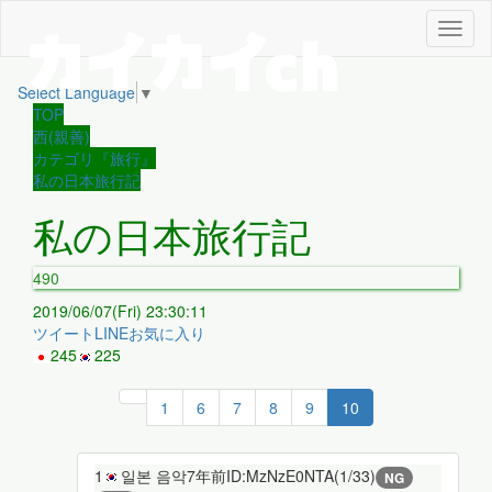
メ
ニ
ュ
Select Language
▼
ー
TOP
西(親善)
カテゴリ『旅行』
私の日本旅行記
私の日本旅行記
490
2019/06/07(Fri) 23:30:11
ツイート
LINE
お気に入り
245
225
1
6
7
8
9
10
1
일본 음악
7年前
ID:MzNzE0NTA(1/33)
NG