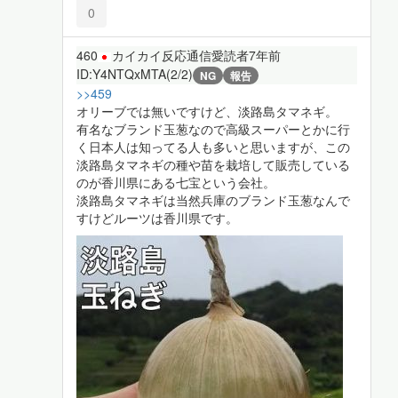
0
460
カイカイ反応通信愛読者
7年前
ID:Y4NTQxMTA(2/2)
NG
報告
>>459
オリーブでは無いですけど、淡路島タマネギ。
有名なブランド玉葱なので高級スーパーとかに行
く日本人は知ってる人も多いと思いますが、この
淡路島タマネギの種や苗を栽培して販売している
のが香川県にある七宝という会社。
淡路島タマネギは当然兵庫のブランド玉葱なんで
すけどルーツは香川県です。