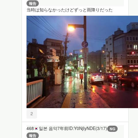
報告
当時は知らなかったけどずっと雨降りだった
2
468
일본 음악
7年前
ID:Y0NjIyNDE(3/17)
NG
報告