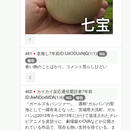
1
461
名無し
7年前
ID:U4ODUxNjQ(1/1)
NG
報告
食い物のことばかり。コメント荒らしひどい
2
462
カイカイ反応通信愛読者
7年前
ID:AwNDc4MDA(1/4)
NG
報告
『ガールズ＆パンツァー』、通称“ガルパン”の聖
地として一躍有名となった、茨城県大洗町。ガル
パンは2012年から2013年にかけて放送されたテレ
ビアニメを皮切りに、劇場版やOVAなどが公開さ
れている作品で、現在も熱い支持を得ている。ま