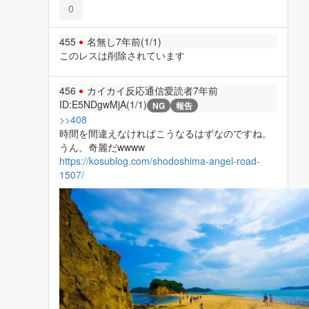
0
455
名無し
7年前
(1/1)
このレスは削除されています
456
カイカイ反応通信愛読者
7年前
ID:E5NDgwMjA(1/1)
NG
報告
>>408
時間を間違えなければこうなるはずなのですね。
うん、奇麗だwwww
https://kosublog.com/shodoshima-angel-road-
1507/