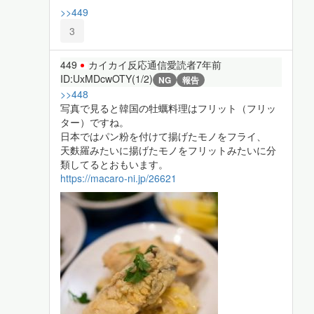
>>449
3
449
カイカイ反応通信愛読者
7年前
ID:UxMDcwOTY(1/2)
NG
報告
>>448
写真で見ると韓国の牡蠣料理はフリット（フリッ
ター）ですね。
日本ではパン粉を付けて揚げたモノをフライ、
天麩羅みたいに揚げたモノをフリットみたいに分
類してるとおもいます。
https://macaro-ni.jp/26621