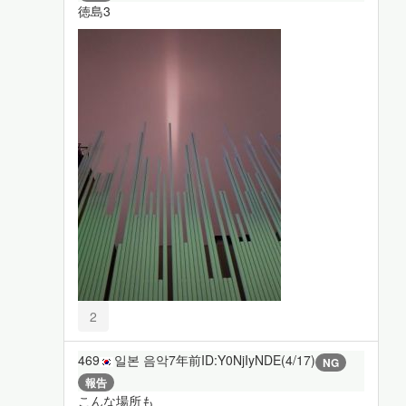
徳島3
2
469
일본 음악
7年前
ID:Y0NjIyNDE(4/17)
NG
報告
こんな場所も