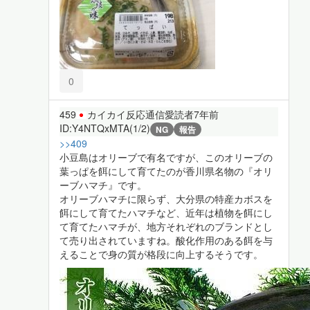
0
459
カイカイ反応通信愛読者
7年前
ID:Y4NTQxMTA(1/2)
NG
報告
>>409
小豆島はオリーブで有名ですが、このオリーブの
葉っぱを餌にして育てたのが香川県名物の『オリ
ーブハマチ』です。
オリーブハマチに限らず、大分県の特産カボスを
餌にして育てたハマチなど、近年は植物を餌にし
て育てたハマチが、地方それぞれのブランドとし
て売り出されていますね。酸化作用のある餌を与
えることで身の質が格段に向上するそうです。