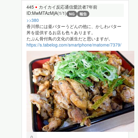
445
カイカイ反応通信愛読者
7年前
ID:MwMTAzMjA(1/1)
NG
報告
>>380
香川県には釜バターうどんの他に、かしわバター
丼を提供するお店も色々あります。
たぶん骨付鳥の文化の派生だと思いますが。
https://s.tabelog.com/smartphone/matome/7379/
0