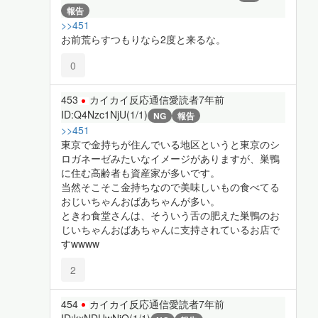
報告
>>451
お前荒らすつもりなら2度と来るな。
0
453
カイカイ反応通信愛読者
7年前
ID:Q4Nzc1NjU(1/1)
NG
報告
>>451
東京で金持ちが住んでいる地区というと東京のシ
ロガネーゼみたいなイメージがありますが、巣鴨
に住む高齢者も資産家が多いです。
当然そこそこ金持ちなので美味しいもの食べてる
おじいちゃんおばあちゃんが多い。
ときわ食堂さんは、そういう舌の肥えた巣鴨のお
じいちゃんおばあちゃんに支持されているお店で
すwwww
2
454
カイカイ反応通信愛読者
7年前