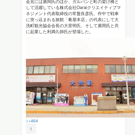
会見には廣岡氏のほか、ガルパンと町の架け橋と
して活躍している株式会社Oaraiクリエイティブマ
ネジメント代表取締役の常盤良彦氏、作中で戦車
に突っ込まれる旅館「肴屋本店」の代表にして大
洗町観光協会会長の大里明氏、そして廣岡氏と共
に起業した利満久師氏が登場した。
>>464
1