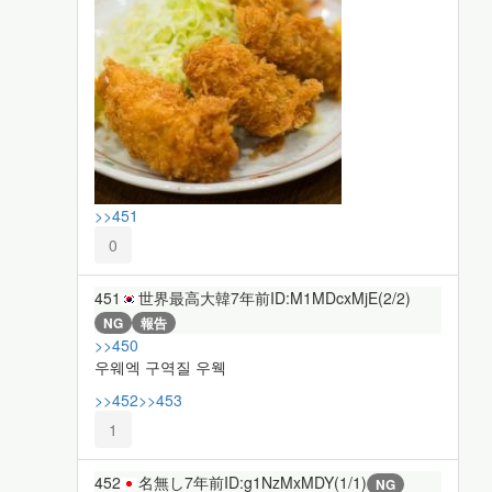
>>451
0
451
世界最高大韓
7年前
ID:M1MDcxMjE(2/2)
NG
報告
>>450
우웨엑 구역질 우웩
>>452
>>453
1
452
名無し
7年前
ID:g1NzMxMDY(1/1)
NG