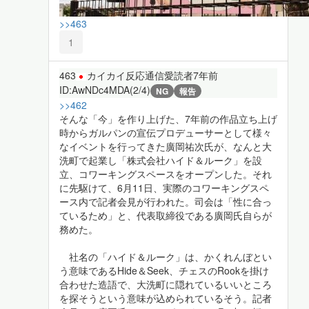
>>463
1
463
カイカイ反応通信愛読者
7年前
ID:AwNDc4MDA(2/4)
NG
報告
>>462
そんな「今」を作り上げた、7年前の作品立ち上げ
時からガルパンの宣伝プロデューサーとして様々
なイベントを行ってきた廣岡祐次氏が、なんと大
洗町で起業し「株式会社ハイド＆ルーク」を設
立、コワーキングスペースをオープンした。それ
に先駆けて、6月11日、実際のコワーキングスペ
ース内で記者会見が行われた。司会は「性に合っ
ているため」と、代表取締役である廣岡氏自らが
務めた。
社名の「ハイド＆ルーク」は、かくれんぼとい
う意味であるHide＆Seek、チェスのRookを掛け
合わせた造語で、大洗町に隠れているいいところ
を探そうという意味が込められているそう。記者