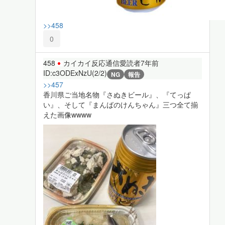
>>458
0
458
カイカイ反応通信愛読者
7年前
ID:c3ODExNzU(2/2)
NG
報告
>>457
香川県ご当地名物『さぬきビール』、『てっぱ
い』、そして『まんばのけんちゃん』三つ全て揃
えた画像wwww