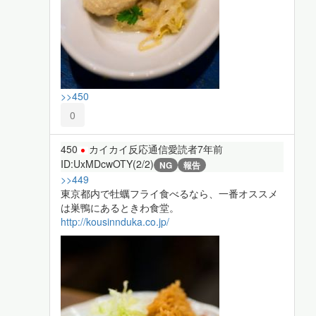
>>450
0
450
カイカイ反応通信愛読者
7年前
ID:UxMDcwOTY(2/2)
NG
報告
>>449
東京都内で牡蠣フライ食べるなら、一番オススメ
は巣鴨にあるときわ食堂。
http://kousinnduka.co.jp/