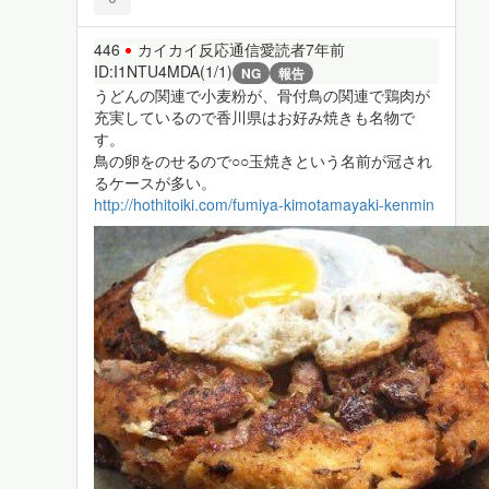
446
カイカイ反応通信愛読者
7年前
ID:I1NTU4MDA(1/1)
NG
報告
うどんの関連で小麦粉が、骨付鳥の関連で鶏肉が
充実しているので香川県はお好み焼きも名物で
す。
鳥の卵をのせるので○○玉焼きという名前が冠され
るケースが多い。
http://hothitoiki.com/fumiya-kimotamayaki-kenmin