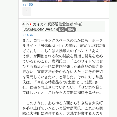
>>465
1
465
カイカイ反応通信愛読者
7年前
ID:AwNDc4MDA(4/4)
NG
報告
>>464
また、コワーキングスペースのほかにも、ポータ
ルサイト「ARISE GIFT」の開設、充実も目標に掲
げており、こちらは大洗最大のイベント「あんこ
う祭」が開催される秋の開設を目指し開発を進め
ているとのこと。廣岡氏は、「このサイトではぜ
ひとも商店と一緒に共同開発した新商品の販売を
行ない、宣伝方法が分からない人たちにその技術
を還元していきたい」と話した。それに対し常盤
氏は、「今ある特産品を“お土産”として認知さ
せ、価値を向上させていきたい」「ぜひ力を貸し
てほしい」と、これからの展開に期待を見せた。
このように、あらゆる方面から引き続き大洗町
を盛り上げていきたいと話す廣岡氏。これから実
際に大洗町に移住する人、大洗で起業する人のサ