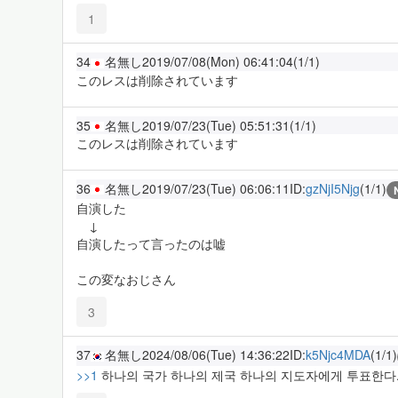
1
34
名無し
2019/07/08(Mon) 06:41:04
(1/1)
このレスは削除されています
35
名無し
2019/07/23(Tue) 05:51:31
(1/1)
このレスは削除されています
36
名無し
2019/07/23(Tue) 06:06:11
ID:
gzNjI5Njg
(1/1)
自演した
↓
自演したって言ったのは嘘
この変なおじさん
3
37
名無し
2024/08/06(Tue) 14:36:22
ID:
k5Njc4MDA
(1/1)
>>1
하나의 국가 하나의 제국 하나의 지도자에게 투표한다