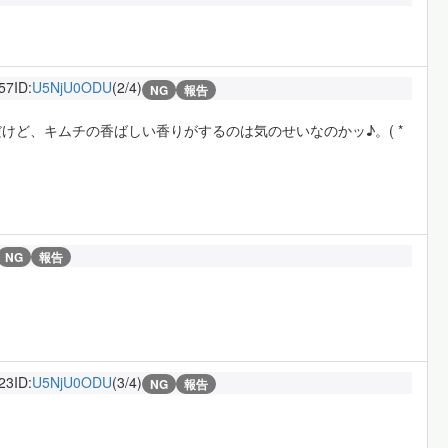
:57
ID:
U5NjU0ODU
(2/4)
NG
報告
だけど、キムチの香ばしい香りがするのは気のせいなのかッ♪。( *
NG
報告
:23
ID:
U5NjU0ODU
(3/4)
NG
報告