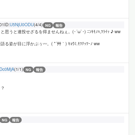
:01
ID:
U5NjU0ODU
(4/4)
NG
報告
投せざるを得ませんねぇ。(･´ω`･) ﾆﾝｷﾓﾉﾊ,ﾂﾗｲｯ ♪ ww
に浮かぶぅ〰。( *´艸｀) ｷｮｳﾐ.ﾓﾂﾅｯﾂｰﾉ ww
Dc0MjA
(1/1)
NG
報告
ら？
NG
報告