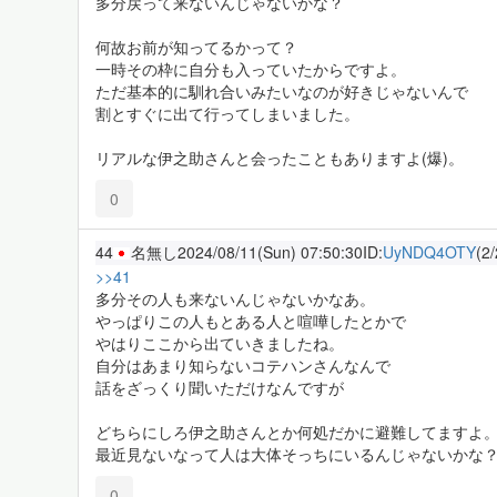
多分戻って来ないんじゃないかな？
何故お前が知ってるかって？
一時その枠に自分も入っていたからですよ。
ただ基本的に馴れ合いみたいなのが好きじゃないんで
割とすぐに出て行ってしまいました。
リアルな伊之助さんと会ったこともありますよ(爆)。
0
44
名無し
2024/08/11(Sun) 07:50:30
ID:
UyNDQ4OTY
(2/
>>41
多分その人も来ないんじゃないかなあ。
やっぱりこの人もとある人と喧嘩したとかで
やはりここから出ていきましたね。
自分はあまり知らないコテハンさんなんで
話をざっくり聞いただけなんですが
どちらにしろ伊之助さんとか何処だかに避難してますよ
最近見ないなって人は大体そっちにいるんじゃないかな
0