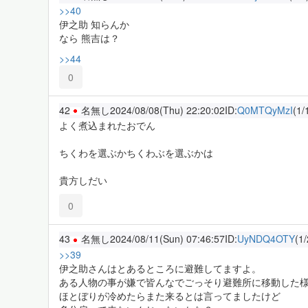
>>40
伊之助 知らんか
なら 熊吉は？
>>44
0
42
名無し
2024/08/08(Thu) 22:20:02
ID:
Q0MTQyMzI
(1/
よく煮込まれたおでん
ちくわを選ぶかちくわぶを選ぶかは
貴方しだい
0
43
名無し
2024/08/11(Sun) 07:46:57
ID:
UyNDQ4OTY
(1/
>>39
伊之助さんはとあるところに避難してますよ。
ある人物の事が嫌で皆んなでごっそり避難所に移動した
ほとぼりが冷めたらまた来るとは言ってましたけど