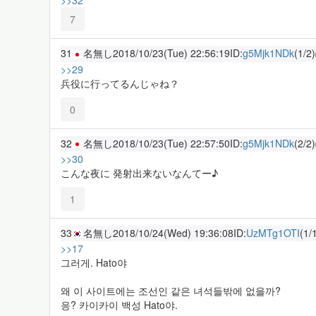
>>32
7
31
名無し
2018/10/23(Tue) 22:56:19
ID:
g5Mjk1NDk
(1/2)
>>29
兵役に行ってるんじゃね？
0
32
名無し
2018/10/23(Tue) 22:57:50
ID:
g5Mjk1NDk
(2/2)
>>30
こんな夜に 発射出来ないなんてー♪
1
33
名無し
2018/10/24(Wed) 19:36:08
ID:
UzMTg1OTI
(1/
>>17
그러게. Hato야
왜 이 사이트에는 조선인 같은 녀석들밖에 없을까?
응? 카이카이 백성 Hato야.