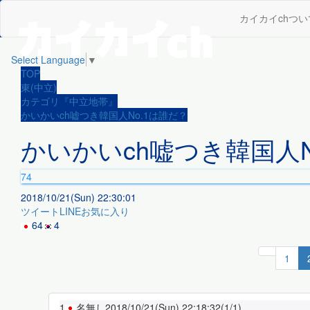
カイカイchつい
Select Language
▼
TOP
東(中立)
カテゴリ『中立地帯』
かいかいch嘘つき韓国人No.1は誰だ？
かいかいch嘘つき韓国人N
74
2018/10/21(Sun) 22:30:01
ツイート
LINE
お気に入り
64
4
1
1
名無し
2018/10/21(Sun) 22:18:32
(1/1)