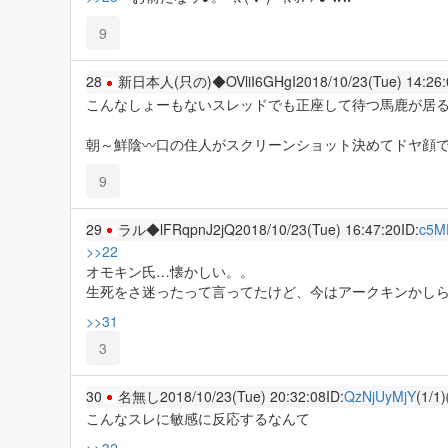
9
28
新日本人(只の)◆OVliI6GHgI
2018/10/23(Tue) 14:26
こんなしょーもないスレッドでも正座して待つ馬鹿が居ると思うと連
朝～鮮陰〰口の住人がスクリーンショット決めてドヤ顔で語る姿が目
9
29
ラル◆lFRqpnJ2jQ
2018/10/23(Tue) 16:47:20
ID:
c5M
>>22
オモキン氏…懐かしい。。
生死をさ迷ったって言ってたけど、今はアークキンかし
>>31
3
30
名無し
2018/10/23(Tue) 20:32:08
ID:
QzNjUyMjY
(1/1)
こんなスレに敏感に反応するなんて