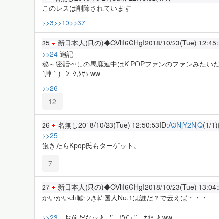
このレスは削除されています
>>3
>>10
>>37
25
新日本人(只の)◆OVliI6GHgI
2018/10/23(Tue) 12:45
>>24
追記
秘～密話〰しの馬鹿連中はK-POPファンのファンみたい
´艸｀) ﾆﾝﾆｸ,ｸｻｯ ww
>>26
12
26
名無し
2018/10/23(Tue) 12:50:53
ID:
A3NjY2NjQ
(1/1)
>>25
飽きたらKpop氏もターゲット。
7
27
新日本人(只の)◆OVliI6GHgI
2018/10/23(Tue) 13:04
かいかいch嘘つき韓国人No.1は誰だ？で云えば・・・
>>23
お前だなッ♪。'`,､('∀`) '`,､ｵﾒｯ ♪ ww