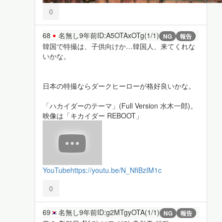
0
68
名無し
9年前
ID:A5OTAxOTg(1/1)
NG
報告
韓国で特撮は、子供向けか…韓国人、来てくれな
いかな。
日本の特撮ならダークヒーローが格好良いかな。
「ハカイダーのテーマ」(Full Version 水木一郎)。
映像は「キカイダー REBOOT」
YouTube
https://youtu.be/N_NfiBzIM1c
0
69
名無し
9年前
ID:g2MTgyOTA(1/1)
NG
報告