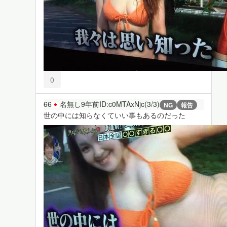
0
66
名無し
9年前
ID:c0MTAxNjc(3/3)
NG
報告
世の中には知らなくていい事もあるのだった