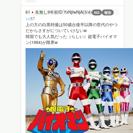
61
名無し
9年前
ID:YxNjIwNjA(3/4)
NG
報告
>>57
上の方の白黒特撮は50歳台後半以降の世代のやつ
だからさすがについていけないw
韓国でも大人気だった（らしい）超電子バイオマ
ン(1984)が限界w