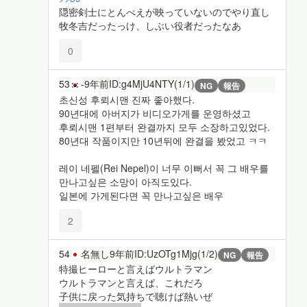
隠密剣士にとんべえが映っていないのでやり直し
牧冬吉だったっけ、しぶい役者だったなあ
0
53
-
9年前
ID:g4MjU4NTY(1/1)
NG
報告
초신성 후뢰시맨 진짜 좋아했다.
90년대에 아버지가 비디오가게를 운영하셨고
후뢰시맨 1편부터 완결까지 모두 소장하고있었다.
80년대 작품이지만 10년뒤에 완결을 봤었고 ㅋㅋ
레이 네펠(Rei Nepel)이 너무 이뻐서 꼭 그 배우를
만나고싶은 소망이 아직도있다.
일본에 가게된다면 꼭 만나고싶은 배우
2
54
名無し
9年前
ID:UzOTg1Mjg(1/2)
NG
報告
特撮ヒーローと言えばウルトラマン
ウルトラマンと言えば、これだろ
子供に戻った気持ちで聴けば熱いぜ