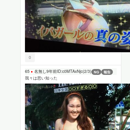
0
65
名無し
9年前
ID:c0MTAxNjc(2/3)
NG
報告
我々は思い知った