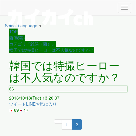
メ
ニ
ュ
Select Language
▼
ー
TOP
西(親善)
カテゴリ『雑談（西）』
韓国では特撮ヒーローは不人気なのですか？
韓国では特撮ヒーロー
は不人気なのですか？
86
2016/10/18(Tue) 13:20:37
ツイート
LINE
お気に入り
69
17
1
2