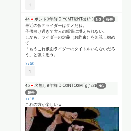
1
44
ボンド
9年前
ID:Y0MTI2NTg(1/1)
NG
報告
最近の仮面ライダーはダメだね。
子供向け過ぎて大人の鑑賞に堪えられない。
しかも、ライダーの定義（お約束）を無視し始め
て
「もうこれ仮面ライダーのタイトルいらないだろ
う」と強く思う。
>>50
1
45
名無し
9年前
ID:Q2NTQ2MTg(1/2)
NG
報告
>>16
これの方が楽しいｗ