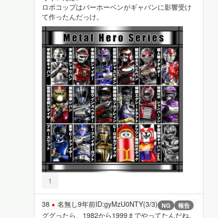
ロボコップはバーホーベンがギャバンに影響受け
て作ったんだっけ。
1
38
名無し
9年前
ID:gyMzU0NTY(3/3)
NG
報告
ググったら、1982から1999までやってたんだね。