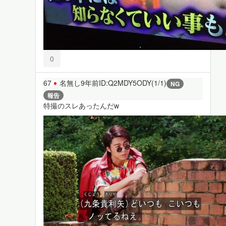
0
67
名無し
9年前
ID:Q2MDY5ODY(1/1)
NG
報告
特撮のスレあったんだw