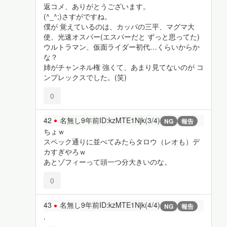
返コメ、ありがとうございます。
(^_^;)さすがですね。
僕が 覚えているのは、カッパの三平、マグマ大
使、光速オスパー(エスパーだと ずっと思ってた)
ウルトラマン、仮面ライダー初代…くらいからか
な？
姉がチャンネル権 強くて、あまり見てないのが コ
ンプレックスでした。(笑)
0
42
名無し
9年前
ID:kzMTE1Njk(3/4)
NG
報告
ちょｗ
スペック通りに並べてみたらタロウ（レオも）デ
カすぎやろｗ
あとゾフィーって頭一つ分大きいのな。
0
43
名無し
9年前
ID:kzMTE1Njk(4/4)
NG
報告
.