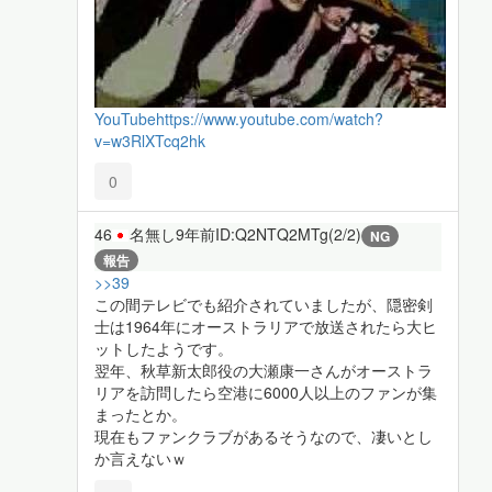
YouTube
https://www.youtube.com/watch?
v=w3RlXTcq2hk
0
46
名無し
9年前
ID:Q2NTQ2MTg(2/2)
NG
報告
>>39
この間テレビでも紹介されていましたが、隠密剣
士は1964年にオーストラリアで放送されたら大ヒ
ットしたようです。
翌年、秋草新太郎役の大瀬康一さんがオーストラ
リアを訪問したら空港に6000人以上のファンが集
まったとか。
現在もファンクラブがあるそうなので、凄いとし
か言えないｗ