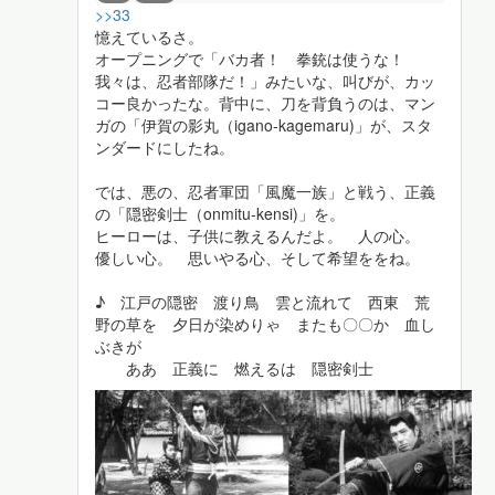
>>33
憶えているさ。
オープニングで「バカ者！ 拳銃は使うな！
我々は、忍者部隊だ！」みたいな、叫びが、カッ
コー良かったな。背中に、刀を背負うのは、マン
ガの「伊賀の影丸（igano-kagemaru)」が、スタ
ンダードにしたね。
では、悪の、忍者軍団「風魔一族」と戦う、正義
の「隠密剣士（onmitu-kensi)」を。
ヒーローは、子供に教えるんだよ。 人の心。
優しい心。 思いやる心、そして希望ををね。
♪ 江戸の隠密 渡り鳥 雲と流れて 西東 荒
野の草を 夕日が染めりゃ またも〇〇か 血し
ぶきが
ああ 正義に 燃えるは 隠密剣士