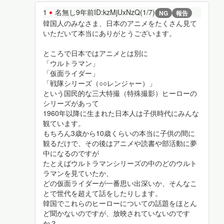
1
名無し
9年前
ID:kzMjUxNzQ(1/7)
NG
報告
韓国人のみなさま、日本のアニメをたくさん見て
いただいて本当にありがとうございます。
ところで日本ではアニメとは別に
「ウルトラマン」
「仮面ライダー」
「戦隊シリーズ（○○レンジャー）」
という国民的な三大特撮（特殊撮影）ヒーローの
シリーズがあって
1960年以降に生まれた日本人は子供時代にみんな
観ています。
もちろん3歳から10歳くらいの本当に子供の間に
観るだけで、その後はアニメや読書や部活動に夢
中になるのですが
たとえばウルトラマンシリーズの中のどのウルト
ラマンを見ていたか、
どの仮面ライダーが一番思い出深いか、そんなこ
とで世代を超えて話をしたりします。
韓国でこれらのヒーローについての話題をほとん
ど聞かないのですが、放映されていないのです
か？