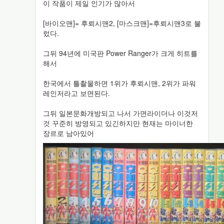
이 작품이 제일 인기가 많아서
[바이오맨]= 후뢰시맨2, [마스크맨]=후뢰시맨3로 불
렀다.
그뒤 94년에 미국판 Power Ranger가 크게 히트를
해서
한국에서 틀촬물하면 1위가 후뢰시맨, 2위가 파워
레인저라고 보면된다.
그뒤 일본문화개방되고 나서 가면라이더나 이것저
것 꾸준히 방영되고 있긴하지만 현재는 마이너한
장르로 남아있어