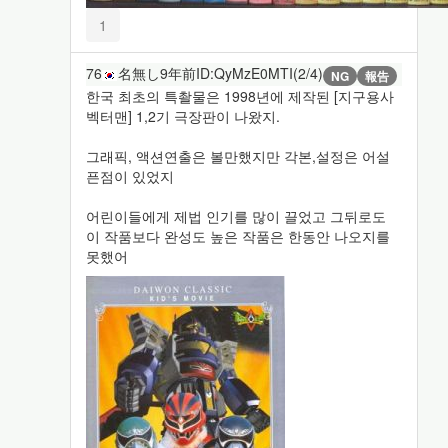
1
76
名無し
9年前
ID:QyMzE0MTI(2/4)
NG
報告
한국 최초의 특촬물은 1998년에 제작된 [지구용사
벡터맨] 1,2기 극장판이 나왔지.
그래픽, 액션연출은 볼만했지만 각본,설정은 어설
픈점이 있었지
어린이들에게 제법 인기를 많이 끌었고 그뒤로도
이 작품보다 완성도 높은 작품은 한동안 나오지를
못했어