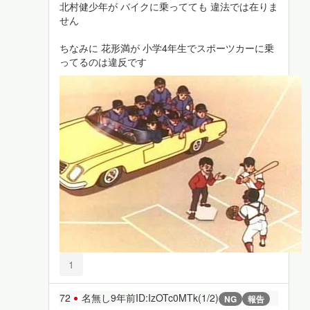
北村健少年が バイクに乗ってても 違法では在りま
せん
ちなみに 花形満が 小学4年生でスポーツカーに乗
ってるのは違反です
1
72
名無し
9年前
ID:IzOTc0MTk(1/2)
NG
報告