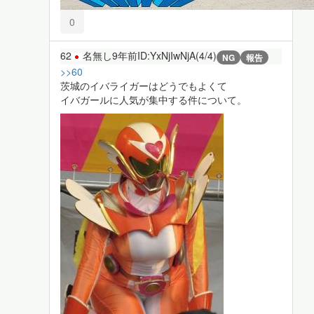
0
62
名無し
9年前
ID:YxNjIwNjA(4/4)
NG
報告
>>60
茨城のイバライガーはどうでもよくて
イバガールに人気が集中する件について。