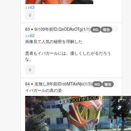
>>63
0
63
9/10
9年前
ID:QxODAxOTg(1/1)
NG
報告
>>62
画像見て人気の秘密を理解した
悪者もイバガールには、優しくしたがるだろう
な。
0
64
名無し
9年前
ID:c0MTAxNjc(1/3)
NG
報告
イバガールの真の姿