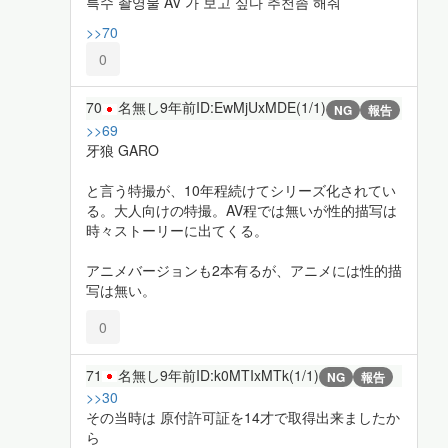
특수 촬영물 AV 가 보고 싶다 추천좀 해줘
>>70
0
70
名無し
9年前
ID:EwMjUxMDE(1/1)
NG
報告
>>69
牙狼 GARO
と言う特撮が、10年程続けてシリーズ化されてい
る。大人向けの特撮。AV程では無いが性的描写は
時々ストーリーに出てくる。
アニメバージョンも2本有るが、アニメには性的描
写は無い。
0
71
名無し
9年前
ID:k0MTIxMTk(1/1)
NG
報告
>>30
その当時は 原付許可証を14才で取得出来ましたか
ら