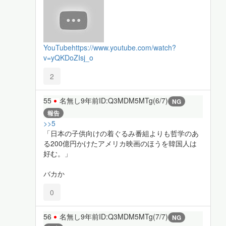
YouTube
https://www.youtube.com/watch?
v=yQKDoZIsj_o
2
55
名無し
9年前
ID:Q3MDM5MTg(6/7)
NG
報告
>>5
「日本の子供向けの着ぐるみ番組よりも哲学のあ
る200億円かけたアメリカ映画のほうを韓国人は
好む。」
バカか
0
56
名無し
9年前
ID:Q3MDM5MTg(7/7)
NG