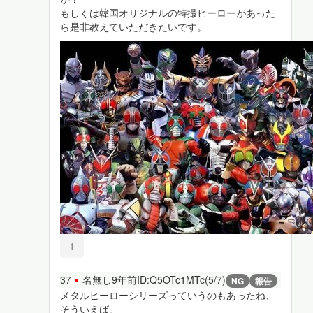
もしくは韓国オリジナルの特撮ヒーローがあった
ら是非教えていただきたいです。
1
37
名無し
9年前
ID:Q5OTc1MTc(5/7)
NG
報告
メタルヒーローシリーズっていうのもあったね、
そういえば。