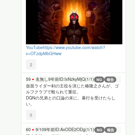
YouTube
https://www.youtube.com/watch?
v=OTzdpMbGHww
2
59
名無し
9年前
ID:IxNzkyMjQ(1/1)
NG
報告
仮面ライダー剣の主役を演じた椿隆之さんが、ゴ
ルフクラブで殴られて重症。
DQNの兄弟との口論の末に、暴行を受けたらし
い。
0
60
9/10
9年前
ID:AxODE2ODg(1/1)
NG
報告