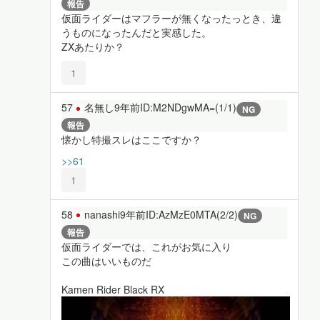
報告
仮面ライダーはマフラーが無くなったっとき、違
うものになったんだと実感した。
ZXあたりか？
1
57
名無し
9年前
ID:M2NDgwMA=(1/1)
NG
報告
懐かし特撮スレはここですか？
>>61
1
58
nanashi
9年前
ID:AzMzE0MTA(2/2)
NG
報告
仮面ライダーでは、これがお気に入り
この曲はいいものだ
Kamen Rider Black RX