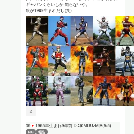
ギャバンくらいしか 知らないや。
娘が1999生まれだし(笑)、
2
39
1955年生まれ
9年前
ID:Q0MDUzMjA(5/5)
NG
報告