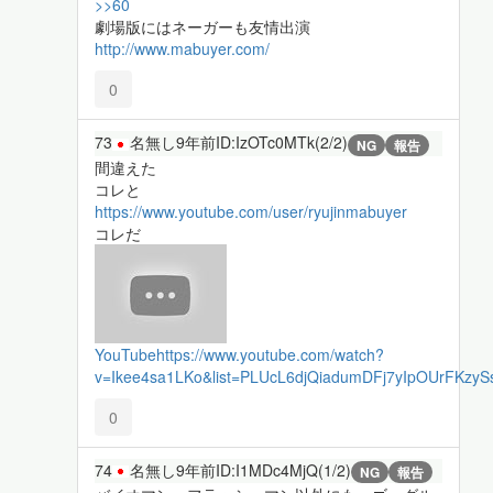
>>60
劇場版にはネーガーも友情出演
http://www.mabuyer.com/
0
73
名無し
9年前
ID:IzOTc0MTk(2/2)
NG
報告
間違えた
コレと
https://www.youtube.com/user/ryujinmabuyer
コレだ
YouTube
https://www.youtube.com/watch?
v=Ikee4sa1LKo&list=PLUcL6djQiadumDFj7yIpOUrFKzy
0
74
名無し
9年前
ID:I1MDc4MjQ(1/2)
NG
報告