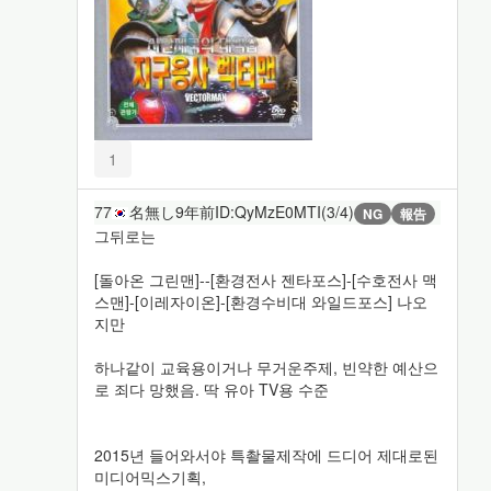
1
77
名無し
9年前
ID:QyMzE0MTI(3/4)
NG
報告
그뒤로는
[돌아온 그린맨]--[환경전사 젠타포스]-[수호전사 맥
스맨]-[이레자이온]-[환경수비대 와일드포스] 나오
지만
하나같이 교육용이거나 무거운주제, 빈약한 예산으
로 죄다 망했음. 딱 유아 TV용 수준
2015년 들어와서야 특촬물제작에 드디어 제대로된
미디어믹스기획,