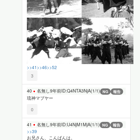
>>41
>>46
>>52
3
40
名無し
9年前
ID:Q4NTA3NjA(1/1)
NG
報告
琉神マブヤー
0
41
名無し
9年前
ID:U4NjM1MjA(1/1)
NG
報告
>>39
お兄さん、こんばんは。