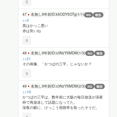
2
47
名無し
9年前
ID:k5ODY5OTg(1/1)
NG
報告
>>3
黒はかっこ悪い
赤は良いね
0
48
名無し
9年前
ID:c3NzY5MDM(1/3)
NG
報告
>>21
その画像、「かつぱの三平」じゃないか？
0
49
名無し
9年前
ID:c3NzY5MDM(2/3)
NG
報告
>>19
かつぱの三平は、数年前に大阪の毎日放送が深夜
枠で再放送して話題になってた。
深夜の癖に、けっこう視聴率を取ったそうだ。