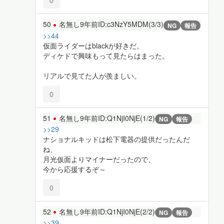
0
50
名無し
9年前
ID:c3NzY5MDM(3/3)
NG
報告
>>44
仮面ライダーはblackが好きだ。
ディケドで興味もって見たらはまった。
リアルで見てた人が羨ましい。
0
51
名無し
9年前
ID:Q1NjI0NjE(1/2)
NG
報告
>>29
ナショナルキッドは松下電器の提供だったんだ
ね、
月光仮面よりマイナーだったので、
今から応援するぞ～
0
52
名無し
9年前
ID:Q1NjI0NjE(2/2)
NG
報告
>>39