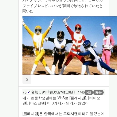
バイオマン、フラッシュマン以外にも、ゴーグル
ファイブやスピルバンが韓国で放送されていたと
聞いた
0
75
名無し
9年前
ID:QyMzE0MTI(1/4)
NG
報告
내가 초등학생일때는 VHS로 [플래시맨], [바이오
맨], [마스크맨] 이 3가지가 인기가 많았어
[플래시맨]은 한국에서는 후뢰시맨이라고 불렀는데