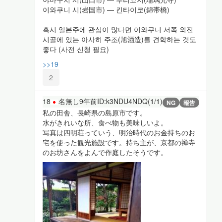
이와쿠니 시(岩国市) ― 킨타이쿄(錦帯橋)
혹시 일본주에 관심이 많다면 이와쿠니 서쪽 외진
시골에 있는 아사히 주조(旭酒造)를 견학하는 것도
좋다 (사전 신청 필요)
>>19
2
18
名無し
9年前
ID:k3NDU4NDQ(1/1)
NG
報告
私の田舎、長崎県の島原市です。
水がきれいな所、食べ物も美味しいよ。
写真は四明荘っていう、明治時代のお金持ちのお
宅を使った観光施設です。持ち主が、京都の禅寺
のお坊さんをよんで作庭したそうです。