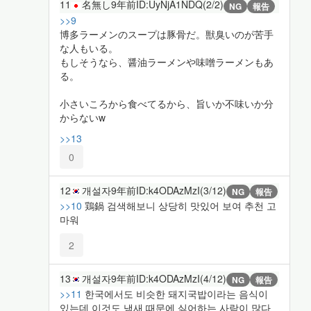
11
名無し
9年前
ID:UyNjA1NDQ(2/2)
NG
報告
>>9
博多ラーメンのスープは豚骨だ。獣臭いのが苦手
な人もいる。
もしそうなら、醤油ラーメンや味噌ラーメンもあ
る。
小さいころから食べてるから、旨いか不味いか分
からないw
>>13
0
12
개설자
9年前
ID:k4ODAzMzI(3/12)
NG
報告
>>10
鶏鍋 검색해보니 상당히 맛있어 보여 추천 고
마워
2
13
개설자
9年前
ID:k4ODAzMzI(4/12)
NG
報告
>>11
한국에서도 비슷한 돼지국밥이라는 음식이
있는데 이것도 냄새 때문에 싫어하는 사람이 많다