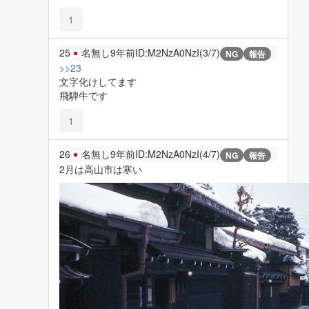
1
25
名無し
9年前
ID:M2NzA0NzI(3/7)
NG
報告
>>23
文字化けしてます
飛騨牛です
1
26
名無し
9年前
ID:M2NzA0NzI(4/7)
NG
報告
2月は高山市は寒い