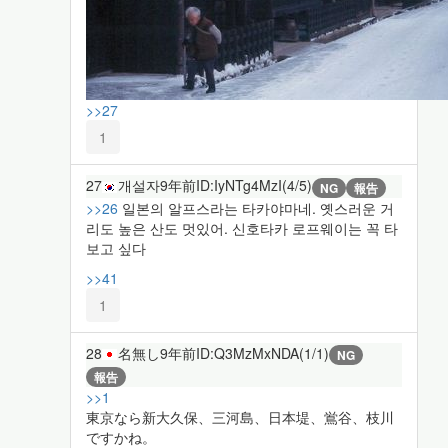
>>27
1
27
개설자
9年前
ID:IyNTg4MzI(4/5)
NG
報告
>>26
일본의 알프스라는 타카야마네. 옛스러운 거
리도 높은 산도 멋있어. 신호타카 로프웨이는 꼭 타
보고 싶다
>>41
1
28
名無し
9年前
ID:Q3MzMxNDA(1/1)
NG
報告
>>1
東京なら新大久保、三河島、日本堤、鴬谷、枝川
ですかね。