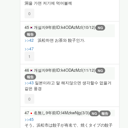
洞을 가면 저기에 먹어볼께
0
45
개설자
9年前
ID:k4ODAzMzI(10/12)
NG
報告
>>42
浜松하면 お茶와 餃子인가.
>>47
1
46
개설자
9年前
ID:k4ODAzMzI(11/12)
NG
報告
>>43
일본이라고 말 해지않으면 생각할수 없을거
같은 풍경
0
47
名無し
9年前
ID:I4MzkwNjg(3/3)
NG
報告
>>45
そう。浜松市は餃子が有名で、焼くタイプの餃子