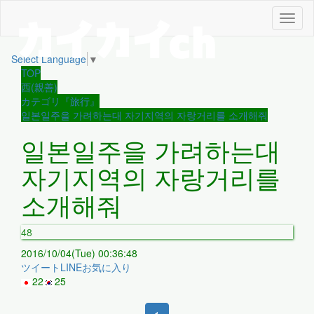
メ
ニ
ュ
Select Language
▼
ー
TOP
西(親善)
カテゴリ『旅行』
일본일주을 가려하는대 자기지역의 자랑거리를 소개해줘
일본일주을 가려하는대
자기지역의 자랑거리를
소개해줘
48
2016/10/04(Tue) 00:36:48
ツイート
LINE
お気に入り
22
25