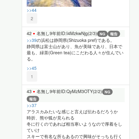
>>44
2
42
名無し
9年前
ID:I4MzkwNjg(2/3)
NG
報告
>>39
の浜松は静岡県(Shizuoka pref)である。
静岡県は富士山があり、魚が美味であり、日本で
最も、緑茶(Green tea)にこだわる人々が住んでい
る。
>>45
1
43
名無し
9年前
ID:QyMzM3OTY(2/2)
NG
報告
>>37
アラスカみたいな感じと言えば伝わるだろうか
時折、熊や狐が見られる
冬に行くのであれば相当寒いようなので厚着をし
ていけ
スキーで有名な所もあるので興味がそっちも行く