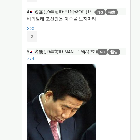
4
名無し
9年前
ID:E1Njc3OTI(1/1)
NG
報告
바퀴벌레 조선인은 이쪽을 보지마라!
>>5
2
5
名無し
9年前
ID:M4NTI1MjA(2/2)
NG
報告
>>4