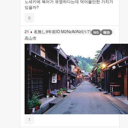
노세키에 복어가 유명하다는데 먹어볼만한 가치가
있을까?
0
21
名無し
9年前
ID:M2NzA0NzI(1/7)
NG
報告
高山市
1