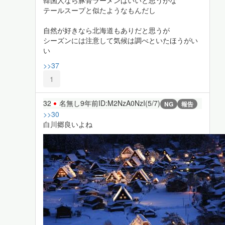
テールスープと似たようなもんだし
自然が好きなら北海道もありだと思うが
シーズンには注意して気候は調べといたほうがい
い
>>37
1
32
名無し
9年前
ID:M2NzA0NzI(5/7)
NG
報告
>>30
白川郷良いよね