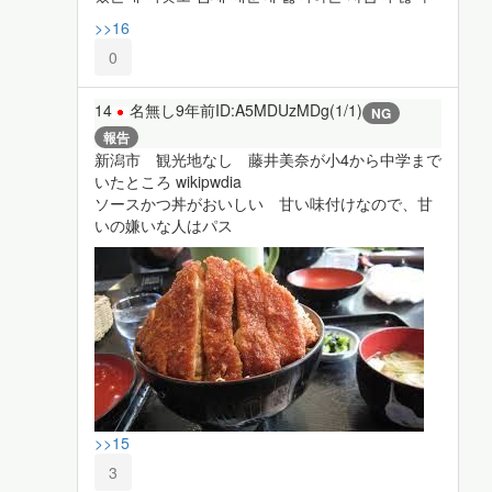
>>16
0
14
名無し
9年前
ID:A5MDUzMDg(1/1)
NG
報告
新潟市 観光地なし 藤井美奈が小4から中学まで
いたところ wikipwdia
ソースかつ丼がおいしい 甘い味付けなので、甘
いの嫌いな人はパス
>>15
3