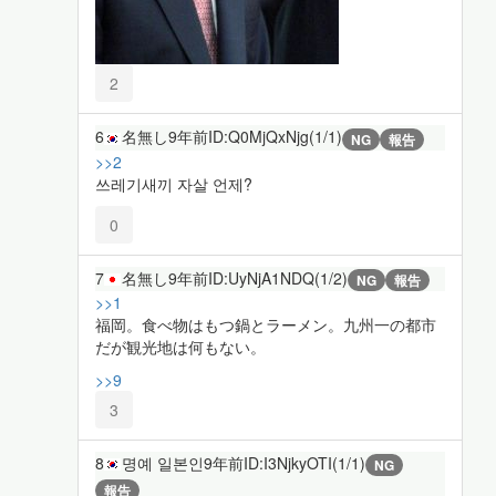
2
6
名無し
9年前
ID:Q0MjQxNjg(1/1)
NG
報告
>>2
쓰레기새끼 자살 언제?
0
7
名無し
9年前
ID:UyNjA1NDQ(1/2)
NG
報告
>>1
福岡。食べ物はもつ鍋とラーメン。九州一の都市
だが観光地は何もない。
>>9
3
8
명예 일본인
9年前
ID:I3NjkyOTI(1/1)
NG
報告