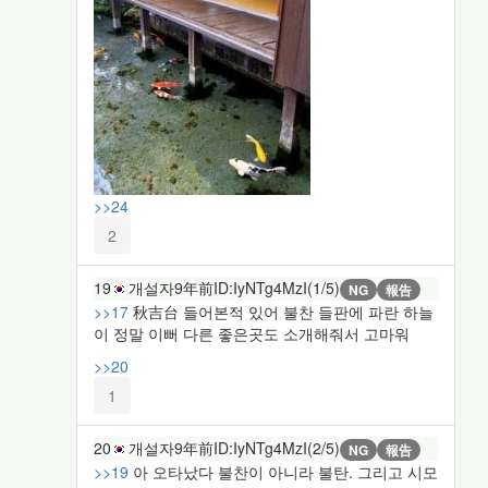
>>24
2
19
개설자
9年前
ID:IyNTg4MzI(1/5)
NG
報告
>>17
秋吉台 들어본적 있어 불찬 들판에 파란 하늘
이 정말 이뻐 다른 좋은곳도 소개해줘서 고마워
>>20
1
20
개설자
9年前
ID:IyNTg4MzI(2/5)
NG
報告
>>19
아 오타났다 불찬이 아니라 불탄. 그리고 시모