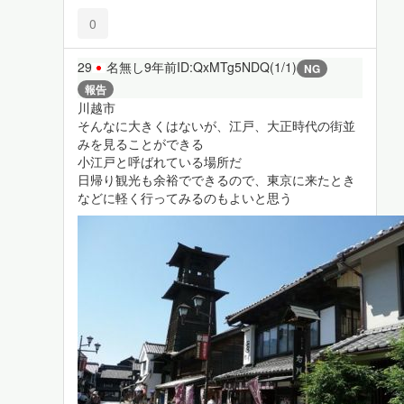
0
29
名無し
9年前
ID:QxMTg5NDQ(1/1)
NG
報告
川越市
そんなに大きくはないが、江戸、大正時代の街並
みを見ることができる
小江戸と呼ばれている場所だ
日帰り観光も余裕でできるので、東京に来たとき
などに軽く行ってみるのもよいと思う