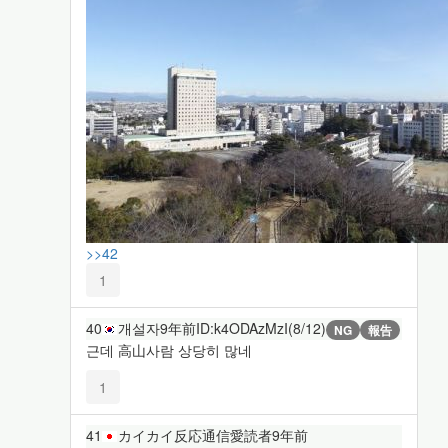
>>42
1
40
개설자
9年前
ID:k4ODAzMzI(8/12)
NG
報告
근데 高山사람 상당히 많네
1
41
カイカイ反応通信愛読者
9年前