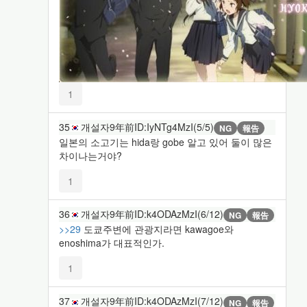
1
35
개설자
9年前
ID:IyNTg4MzI(5/5)
NG
報告
일본의 소고기는 hida랑 gobe 알고 있어 둘이 많은
차이나는거야?
1
36
개설자
9年前
ID:k4ODAzMzI(6/12)
NG
報告
>>29
도쿄주변에 관광지라면 kawagoe와
enoshima가 대표적인가.
1
37
개설자
9年前
ID:k4ODAzMzI(7/12)
NG
報告