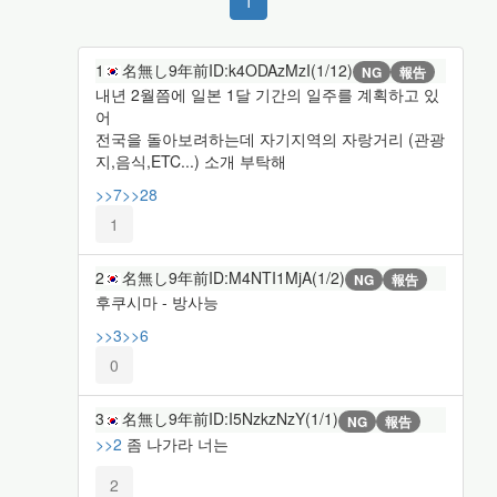
1
1
名無し
9年前
ID:k4ODAzMzI(1/12)
NG
報告
내년 2월쯤에 일본 1달 기간의 일주를 계획하고 있
어
전국을 돌아보려하는데 자기지역의 자랑거리 (관광
지,음식,ETC...) 소개 부탁해
>>7
>>28
1
2
名無し
9年前
ID:M4NTI1MjA(1/2)
NG
報告
후쿠시마 - 방사능
>>3
>>6
0
3
名無し
9年前
ID:I5NzkzNzY(1/1)
NG
報告
>>2
좀 나가라 너는
2