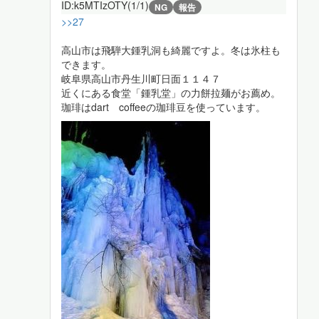
ID:k5MTIzOTY(1/1)
NG
報告
>>27
高山市は飛騨大鍾乳洞も綺麗ですよ。冬は氷柱も
できます。
岐阜県高山市丹生川町日面１１４７
近くにある食堂「鍾乳堂」の力餅拉麺がお薦め。
珈琲はdart coffeeの珈琲豆を使っています。