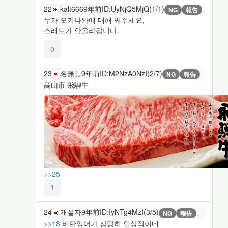
22
kalt666
9年前
ID:UyNjQ5MjQ(1/1)
NG
報告
누가 오키나와에 대해 써주세요,
스레드가 안올라갑니다.
0
23
名無し
9年前
ID:M2NzA0NzI(2/7)
NG
報告
高山市 飛騨牛
>>25
1
24
개설자
9年前
ID:IyNTg4MzI(3/5)
NG
報告
>>18
비단잉어가 상당히 인상적이네