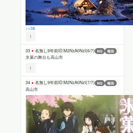
>>38
1
33
名無し
9年前
ID:M2NzA0NzI(6/7)
NG
報告
氷菓の舞台も高山市
1
34
名無し
9年前
ID:M2NzA0NzI(7/7)
NG
報告
高山市