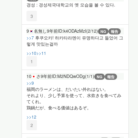
경성 : 경성제국대학교의 옛 모습을 볼 수 있다.
3
9
名無し
9年前
ID:k4ODAzMzI(2/12)
NG
報告
>>7
후쿠오카! 하카타라멘이 유명하다고 들었어 그
렇게 맛있는걸까
>>10
>>11
1
10
さ
9年前
ID:M2NDQwODg(1/1)
NG
報告
>>9
福岡のラーメンは、だいたい外れはない。
それより、少し予算を使って、水炊きを食べてみ
てくれ。
鶏鍋だが、食べる価値はあるぞ。
>>12
2