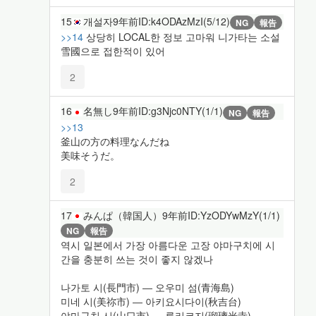
15
개설자
9年前
ID:k4ODAzMzI(5/12)
NG
報告
>>14
상당히 LOCAL한 정보 고마워 니가타는 소설
雪國으로 접한적이 있어
2
16
名無し
9年前
ID:g3Njc0NTY(1/1)
NG
報告
>>13
釜山の方の料理なんだね
美味そうだ。
2
17
みんぱ（韓国人）
9年前
ID:YzODYwMzY(1/1)
NG
報告
역시 일본에서 가장 아름다운 고장 야마구치에 시
간을 충분히 쓰는 것이 좋지 않겠나
나가토 시(長門市) ― 오우미 섬(青海島)
미네 시(美祢市) ― 아키요시다이(秋吉台)
야마구치 시(山口市) ― 루리코지(瑠璃光寺)