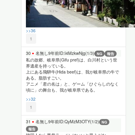
>>36
1
30
名無し
9年前
ID:I4MzkwNjg(1/3)
NG
報告
私の故郷、岐阜県(Gifu pref)は、白川村という世
界遺産を持っている。
上にある飛騨牛(Hida beef)は、我が岐阜県の牛で
ある。脂肪すごい。
アニメ「君の名は」と、ゲーム「ひぐらしのなく
頃に」の舞台も、我が岐阜県である。
>>32
1
31
名無し
9年前
ID:QyMzM3OTY(1/2)
NG
報告
韓国人なら豚骨ラーメンはいいと思うがな