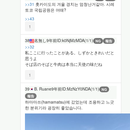
>>31
홋카이도의 겨울 경치는 엄청난거같아. 시레
토코 국립공원은 어때?
>>43
1
38
名無し
9年前
ID:k0NjMzMDA(1/1)
NG
報告
>>32
私ここに行ったことがある。しずかときれいだと
思うよ
そば店のそばと牛肉は本当に天使の味だね
1
39
B. Ruane
9年前
ID:MzNzY0NDA(1/1)
NG
報告
하마마쓰(hamamatsu)에 갔었는데 조용하고 느긋
한 분위기라 굉장히 좋았습니다.