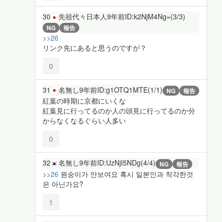
30
先祖代々日本人
9年前
ID:k2NjM4Ng=(3/3)
NG
報告
>>26
リンク先にあると思うのですが？
0
31
名無し
9年前
ID:g1OTQ1MTE(1/1)
NG
報告
紅葉の時期に京都にいくな
紅葉見に行ってるのか人の頭見に行ってるのか分
からなくなるぐらい人多い
0
32
名無し
9年前
ID:UzNjI5NDg(4/4)
NG
報告
>>26
원숭이가 안보여요 혹시 일본인과 착각한것
은 아닌가요?
1