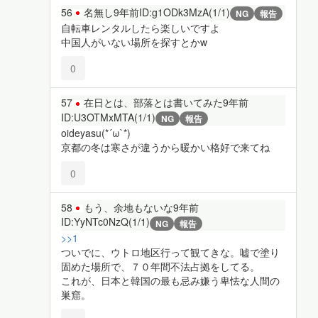
56
名無し
9年前
ID:g1ODk3MzA(1/1)
NG
報告
自転車レンタルしたら楽しいですよ
中国人がいない場所を探すとかw
0
57
在日とは、部落とは書いてみた
9年前
ID:U3OTMxMTA(1/1)
NG
報告
oideyasu(*´ω`*)
京都の冬は寒さが違うから暖かい格好で来てね
0
58
もう、余地もないな
9年前
ID:YyNTc0NzQ(1/1)
NG
報告
>>1
ついでに、ウトロ地区行って観てきな。嘘で塗り
固めた場所で、７０年間不法占拠をしてる。
これが、日本と韓国の最も忌み嫌う卑怯な人間の
巣窟。