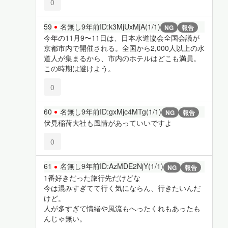
0
59
名無し
9年前
ID:k3MjUxMjA(1/1)
NG
報告
今年の11月9〜11日は、日本水道協会全国会議が
京都市内で開催される。全国から2,000人以上の水
道人が集まるから、市内のホテルはどこも満員。
この時期は避けよう。
0
60
名無し
9年前
ID:gxMjc4MTg(1/1)
NG
報告
伏見稲荷大社も風情があっていいですよ
0
61
名無し
9年前
ID:AzMDE2NjY(1/1)
NG
報告
1番好きだった旅行先だけどな
今は混みすぎてて行く気にならん、行きたいんだ
けど。
人が多すぎて情緒や風流もへったくれもあったも
んじゃ無い。