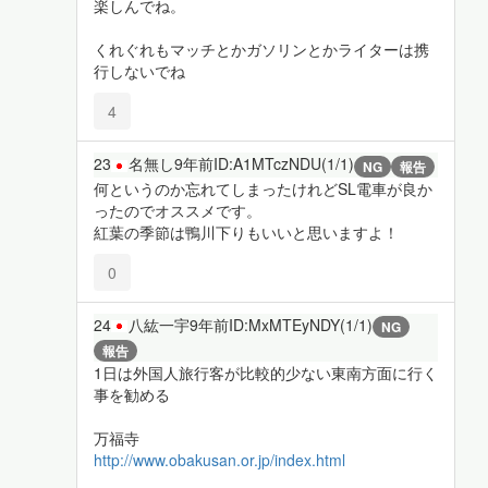
楽しんでね。
くれぐれもマッチとかガソリンとかライターは携
行しないでね
4
23
名無し
9年前
ID:A1MTczNDU(1/1)
NG
報告
何というのか忘れてしまったけれどSL電車が良か
ったのでオススメです。
紅葉の季節は鴨川下りもいいと思いますよ！
0
24
八紘一宇
9年前
ID:MxMTEyNDY(1/1)
NG
報告
1日は外国人旅行客が比較的少ない東南方面に行く
事を勧める
万福寺
http://www.obakusan.or.jp/index.html