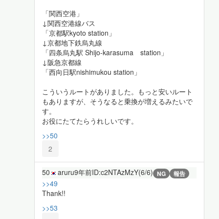
「関西空港」
↓関西空港線バス
「京都駅kyoto station」
↓京都地下鉄烏丸線
「四条烏丸駅 Shijo-karasuma station」
↓阪急京都線
「西向日駅nishimukou station」
こういうルートがありました。もっと安いルート
もありますが、そうなると乗換が増えるみたいで
す。
お役にたてたらうれしいです。
>>50
2
50
aruru
9年前
ID:c2NTAzMzY(6/6)
NG
報告
>>49
Thank!!
>>53