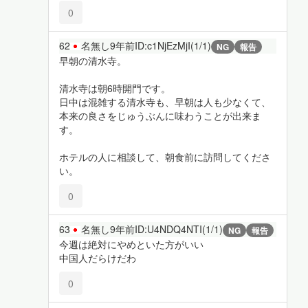
0
62
名無し
9年前
ID:c1NjEzMjI(1/1)
NG
報告
早朝の清水寺。
清水寺は朝6時開門です。
日中は混雑する清水寺も、早朝は人も少なくて、
本来の良さをじゅうぶんに味わうことが出来ま
す。
ホテルの人に相談して、朝食前に訪問してくださ
い。
0
63
名無し
9年前
ID:U4NDQ4NTI(1/1)
NG
報告
今週は絶対にやめといた方がいい
中国人だらけだわ
0