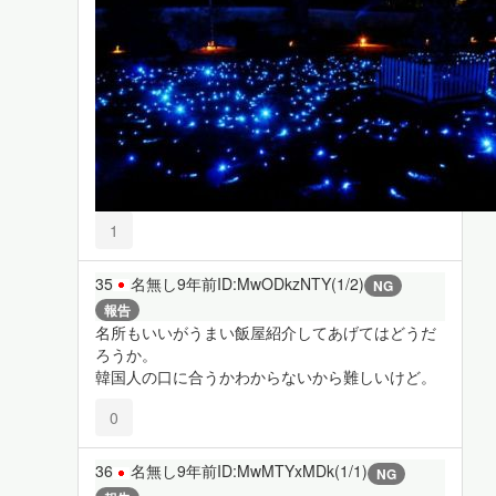
1
35
名無し
9年前
ID:MwODkzNTY(1/2)
NG
報告
名所もいいがうまい飯屋紹介してあげてはどうだ
ろうか。
韓国人の口に合うかわからないから難しいけど。
0
36
名無し
9年前
ID:MwMTYxMDk(1/1)
NG