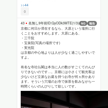
>>44
0
43
名無し
9年前
ID:QyODk3MTE(1/3)
NG
報告
京都に何日か滞在するなら、大原という場所に行
くことをおすすめします。大原にある、
・三千院
・宝泉院(写真の場所です)
・実光院
は京都の中心地よりは人が少なく過ごしやすいで
すよ。
有名な寺社仏閣は本当に人の数がすごくてのんび
りできないのです…。京都には小さくて観光客は
少ないけど立派なお庭を持つお寺が何ヵ所かあり
ます。そういう穴場のお寺で抹茶を飲みながら一
時間くらいのんびりして欲しいです。