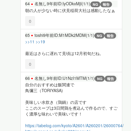
64
名無し
9年前
ID:IyODkxMjI(1/1)
NG
報告
朝の人が少ない時に伏見稲荷大社は感動したなぁ
0
65
toshi
9年前
ID:M1MDk2MDM(1/1)
NG
報告
>>11
>>19
最近はさらに遅れて見頃は12月初旬だね。
0
66
名無し
9年前
ID:U1NzI1MTM(1/1)
NG
報告
自分のおすすめは飯関連で
鳥彌三（TORIYASA)
美味しい水炊き（鶏鍋）の店です
ここのスープは3日間鶏を煮込んで作るので、すご
く濃厚な味わいで美味いです！
https://tabelog.com/kyoto/A2601/A260201/26000764/