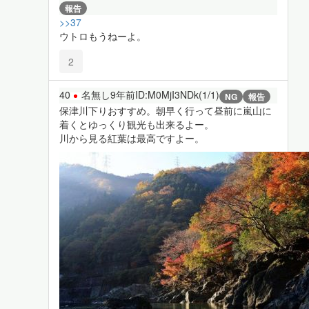
報告
>>37
ウトロもうねーよ。
2
40
名無し
9年前
ID:M0MjI3NDk(1/1)
NG
報告
保津川下りおすすめ。朝早く行って昼前に嵐山に
着くとゆっくり観光も出来るよー。
川から見る紅葉は最高ですよー。