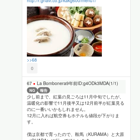
http://r.gnavi.co.jp/kakg600/menu1/
>>68
0
67
La Bombonera
9年前
ID:g4ODk3MDA(1/1)
NG
報告
少し前まで、紅葉の見ごろは11月中旬でしたが、
温暖化の影響で11月後半又は12月前半が紅葉見る
のに一番いいかもしれません。
12月に入れば航空券もホテルも値段が下がりま
す。
僕は京都で育ったので、鞍馬（KURAMA）と大原