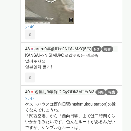
>>49
0
48
aruru
9年前
ID:c2NTAzMzY(5/6)
NG
報告
KANSAI=>NISIMUKO로갈수있는 경로좀
알려주셔요
일본열차 몰라!
0
49
名無し
9年前
ID:QyODk3MTE(3/3)
NG
報告
>>47
ゲストハウスは西向日駅(nishimukou station)の近
くなんでしょうね。
「関西空港」から「西向日駅」までは二時間くら
いかかるみたいです。色んなルートがあるみたい
ですが、シンプルなルートは、