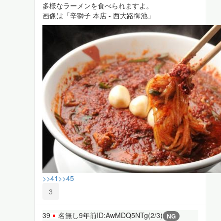
多様なラーメンを食べられますよ。
画像は「辛獅子 本店 - 西大路御池」
>>41
>>45
3
39
名無し
9年前
ID:AwMDQ5NTg(2/3)
NG