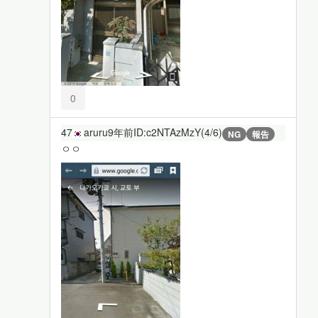
0
47
aruru
9年前
ID:c2NTAzMzY(4/6)
NG
報告
ㅇㅇ