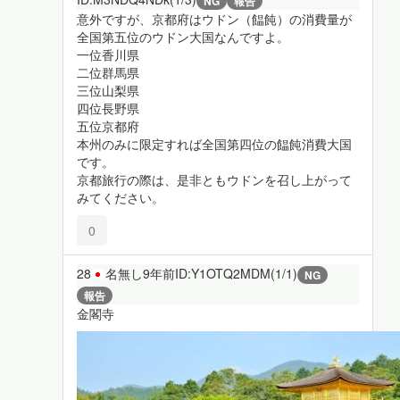
NG
報告
意外ですが、京都府はウドン（饂飩）の消費量が
全国第五位のウドン大国なんですよ。
一位香川県
二位群馬県
三位山梨県
四位長野県
五位京都府
本州のみに限定すれば全国第四位の饂飩消費大国
です。
京都旅行の際は、是非ともウドンを召し上がって
みてください。
0
28
名無し
9年前
ID:Y1OTQ2MDM(1/1)
NG
報告
金閣寺