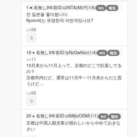
1
名無し
9年前
ID:c2NTAzMzY(1/6)
NG
報告
전 일본을 좋아합니다.
Kyoto에는 유명한게 어떤게있나요?
>>58
3
19
名無し
9年前
ID:IyNzQwNzc(1/4)
NG
報告
>>11
10月末から11月上って、京都のどこで紅葉してる
の？
京都市内だど、通常は11月中～11月末からだと思
うけど…
>>65
0
20
名無し
9年前
ID:c2MjkzODM(1/1)
NG
報告
京都は中国人観光客が煩わしいからやめておきな
さい