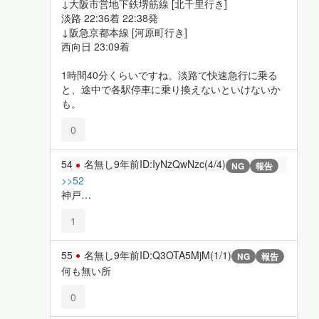
↓大阪市営地下鉄堺筋線 [北千里行き]
淡路 22:36着 22:38発
↓阪急京都本線 [河原町行き]
西向日 23:09着
1時間40分くらいですね。淡路で快速急行に乗る
と、途中で各駅停車に乗り換えないといけないか
も。
0
54
名無し
9年前
ID:IyNzQwNzc(4/4)
NG
報告
>>52
神戸…
1
55
名無し
9年前
ID:Q3OTA5MjM(1/1)
NG
報告
何も無い所
0