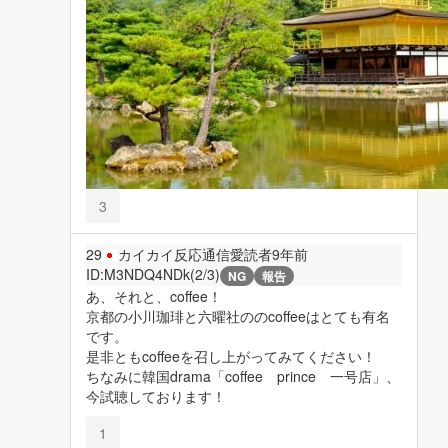
3
29
カイカイ反応通信愛読者
9年前
ID:M3NDQ4NDk(2/3)
NG
報告
あ、それと、coffee！
京都の小川珈琲と六曜社ののcoffeeはとても有名
です。
是非ともcoffeeを召し上がってみてください！
ちなみに韓国drama「coffee prince 一号店」、
今試聴しております！
1