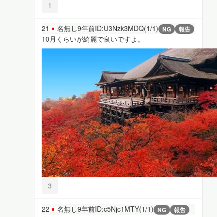
1
21
名無し
9年前
ID:U3Nzk3MDQ(1/1)
NG
報告
10月くらいが綺麗で良いですよ。
3
22
名無し
9年前
ID:c5Njc1MTY(1/1)
NG
報告