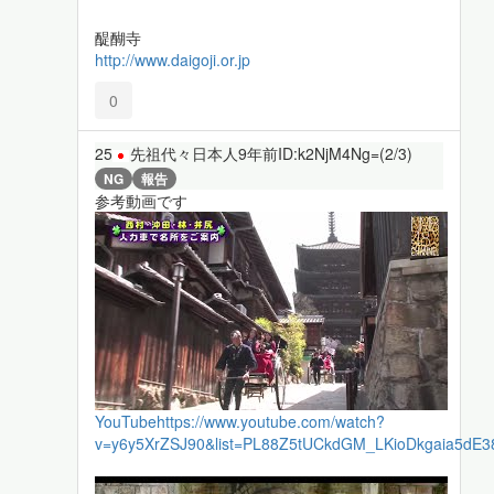
醍醐寺
http://www.daigoji.or.jp
0
25
先祖代々日本人
9年前
ID:k2NjM4Ng=(2/3)
NG
報告
参考動画です
YouTube
https://www.youtube.com/watch?
v=y6y5XrZSJ90&list=PL88Z5tUCkdGM_LKioDkgaia5dE