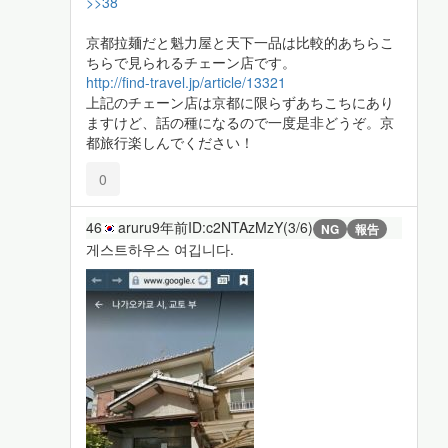
>>38
京都拉麺だと魁力屋と天下一品は比較的あちらこ
ちらで見られるチェーン店です。
http://find-travel.jp/article/13321
上記のチェーン店は京都に限らずあちこちにあり
ますけど、話の種になるので一度是非どうぞ。京
都旅行楽しんでください！
0
46
aruru
9年前
ID:c2NTAzMzY(3/6)
NG
報告
게스트하우스 여깁니다.