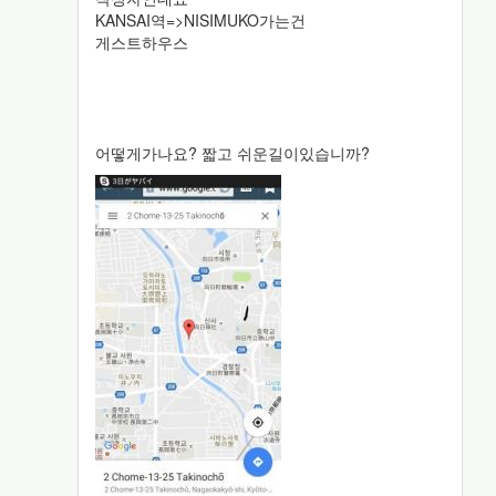
KANSAI역=>NISIMUKO가는건
게스트하우스
어떻게가나요? 짧고 쉬운길이있습니까?