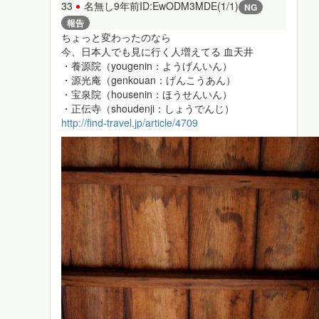
33
名無し
9年前
ID:EwODM3MDE(1/1)
NG
報告
ちょっと変わったのなら
今、日本人でも見に行く人増えてる 血天井
・養源院（yougenin：ようげんいん）
・源光庵（genkouan：げんこうあん）
・宝泉院（housenin：ほうせんいん）
・正伝寺（shoudenji：しょうでんじ）
http://find-travel.jp/article/4709