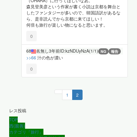
（OHARA）に行ってほしいなあ。
森見登美彦という作家が書く小説は京都を舞台と
したファンタジーが多いので、韓国語訳があるな
ら、是非読んでから京都に来てほしい！
何倍も旅行が楽しい物になると思います。
0
68
名無し
3年前
ID:kzNDUyNzA(1/1)
NG
報告
>>66
汁の色が濃い
0
1
2
レス投稿
TOP
西(親善)
カテゴリ『旅行』