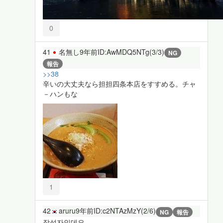
0
41
名無し
9年前
ID:AwMDQ5NTg(3/3)
NG
報告
>>38
辛いの大丈夫なら担担四条本店をすすめる。チャ
－ハンもな
1
42
aruru
9年前
ID:c2NTAzMzY(2/6)
NG
報告
작성자인데요