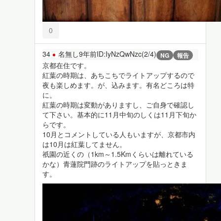
0
34
名無し
9年前
ID:IyNzQwNzc(2/4)
NG
報告
京都在住です。
紅葉の時期は、あちこちでライトアップするので
夜も楽しめます。が、込みます。有名どころは特
に。
紅葉の時期は変動がありますし、ご自身で確認し
て下さい。基本的に11月中旬のしくは11月下旬か
らです。
10月とコメントしている人もいますが、京都市内
は10月は紅葉してません。
祇園の近くの（1km～1.5Kmくらいは離れている
かな）青蓮院門跡のライトアップを貼っときま
す。