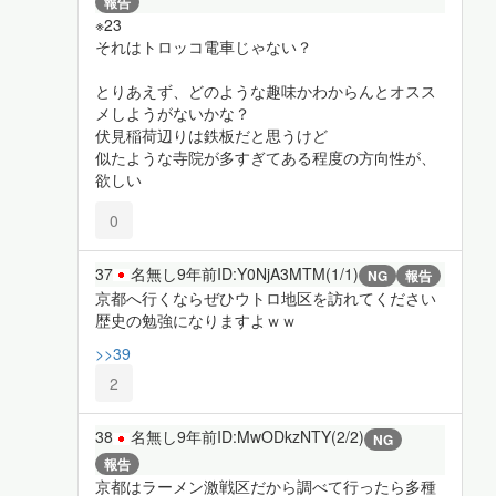
報告
※23
それはトロッコ電車じゃない？
とりあえず、どのような趣味かわからんとオスス
メしようがないかな？
伏見稲荷辺りは鉄板だと思うけど
似たような寺院が多すぎてある程度の方向性が、
欲しい
0
37
名無し
9年前
ID:Y0NjA3MTM(1/1)
NG
報告
京都へ行くならぜひウトロ地区を訪れてください
歴史の勉強になりますよｗｗ
>>39
2
38
名無し
9年前
ID:MwODkzNTY(2/2)
NG
報告
京都はラーメン激戦区だから調べて行ったら多種