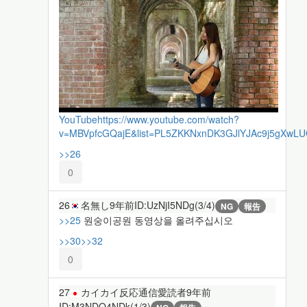
YouTube
https://www.youtube.com/watch?
v=MBVpfcGQajE&list=PL5ZKKNxnDK3GJlYJAc9j5gXwLU
>>26
0
26
名無し
9年前
ID:UzNjI5NDg(3/4)
NG
報告
>>25
원숭이공원 동영상을 올려주십시오
>>30
>>32
0
27
カイカイ反応通信愛読者
9年前
ID:M3NDQ4NDk(1/3)