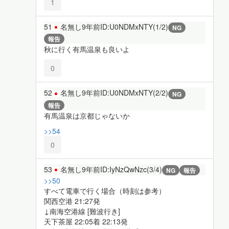
1
51
名無し
9年前
ID:U0NDMxNTY(1/2)
NG
報告
秋に行く有馬温泉も良いよ
0
52
名無し
9年前
ID:U0NDMxNTY(2/2)
NG
報告
有馬温泉は京都じゃないか
>>54
0
53
名無し
9年前
ID:IyNzQwNzc(3/4)
NG
報告
>>50
すべて電車で行く場合（時刻は参考）
関西空港 21:27発
↓南海空港線 [難波行き]
天下茶屋 22:05着 22:13発