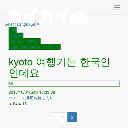
メ
ニ
ュ
Select Language
▼
ー
TOP
西(親善)
カテゴリ『旅行』
kyoto 여행가는 한국인인데요
kyoto 여행가는 한국인
인데요
68
2016/10/01(Sat) 18:33:38
ツイート
LINE
お気に入り
54
13
1
2