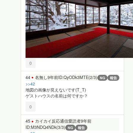
0
44
名無し
9年前
ID:QyODk3MTE(2/3)
NG
報告
>>42
地図の画像が見えないです(T_T)
ゲストハウスの名前は何ですか？
0
45
カイカイ反応通信愛読者
9年前
ID:M3NDQ4NDk(3/3)
NG
報告