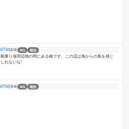
2MTM
(2/4)
NG
報告
き船乗り場周辺地の間にある橋です。この辺は海からの風を感じ
しれないな!
2MTM
(3/4)
NG
報告