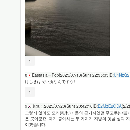
1
8
EastasiaーPop!
2025/07/13(Sun) 22:35:35
ID:
U4NzQ
けしきは良い所なんですな!
1
9
名無し
2025/07/20(Sun) 20:42:16
ID:
E2MzE2ODA
(2/2
그렇지 않아도 모리(毛利)가문의 근거지였던 주고쿠(中国)
은 곳이군요. 제가 좋아하는 두 가지가 지방의 옛날 성과
야겠습니다.