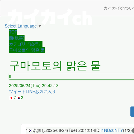
カイカイchつい
Select Language
▼
TOP
西(親善)
カテゴリ『旅行』
구마모토의 맑은 물
구마모토의 맑은 물
9
2025/06/24(Tue) 20:42:13
ツイート
LINE
お気に入り
7
2
1
名無し
2025/06/24(Tue) 20:42:14
ID:
I1NDc0NTY
(1/2)