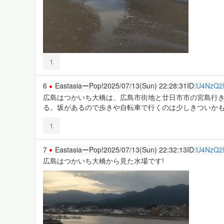
1
6
EastasiaーPop!
2025/07/13(Sun) 22:28:31
ID:
U4NzQ
広島はつかいち大橋は、広島市街地と廿日市市の宮島行
る。坂があるので歩きや自転車で行くのは少しきついかも
1
7
EastasiaーPop!
2025/07/13(Sun) 22:32:13
ID:
U4NzQ
広島はつかいち大橋から見た水場です!