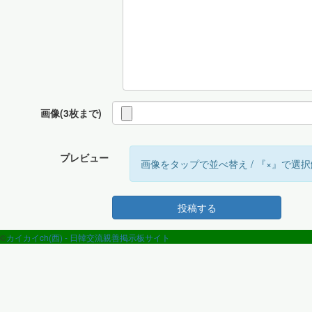
画像(3枚まで)
プレビュー
画像をタップで並べ替え / 『×』で選
投稿する
©
カイカイch(西) - 日韓交流親善掲示板サイト