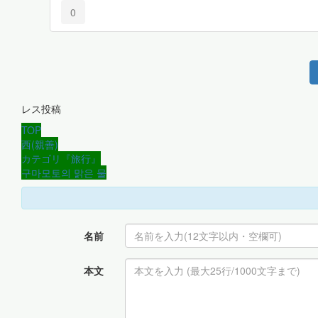
0
レス投稿
TOP
西(親善)
カテゴリ『旅行』
구마모토의 맑은 물
名前
本文