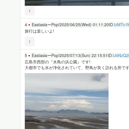
1
4
EastasiaーPop!
2025/06/25(Wed) 01:11:20
ID:
IzMTc1
旅行は楽しいよ!
1
5
EastasiaーPop!
2025/07/13(Sun) 22:15:51
ID:
U4NzQ
広島市西部の『水鳥の浜公園』です!
大都市でも水が浄化されていて、野鳥が良く訪れる所です