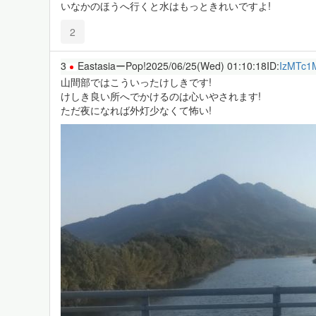
いなかのほうへ行くと水はもっときれいですよ!
2
3
EastasiaーPop!
2025/06/25(Wed) 01:10:18
ID:
IzMTc1
山間部ではこういったけしきです!
けしき良い所へでかけるのは心いやされます!
ただ夜になれば外灯少なくて怖い!