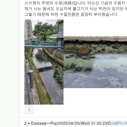
스이젠지 주변의 수로(水路)입니다. 아소산 기슭의 수원지
제가 사는 동네도 도심지에 물고기가 사는 하천이 있지만 
그렇기 때문에 하천 수질만큼은 굉장히 부러웠습니다.
1
2
EastasiaーPop!
2025/06/25(Wed) 01:05:23
ID:
IzMTc1