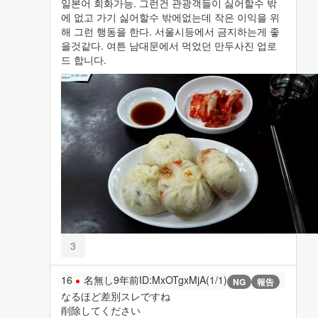
일본어 회화가능. 그런건 관광객들이 싫어할수 밖
에 없고 가기 싫어할수 밖에없는데 작은 이익을 위
해 그런 행동을 한다. 서울시등에서 금지하는게 좋
을것같다. 여튼 남대문에서 먹었던 만두사진 업로
드 합니다.
3
16
名無し
9年前
ID:MxOTgxMjA(1/1)
NG
報告
なるほど差別スレですね
削除してください