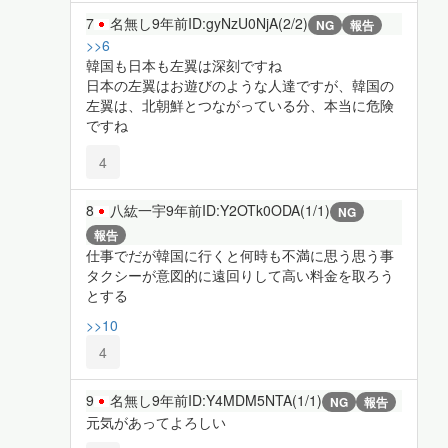
7
名無し
9年前
ID:gyNzU0NjA(2/2)
NG
報告
>>6
韓国も日本も左翼は深刻ですね
日本の左翼はお遊びのような人達ですが、韓国の
左翼は、北朝鮮とつながっている分、本当に危険
ですね
4
8
八紘一宇
9年前
ID:Y2OTk0ODA(1/1)
NG
報告
仕事でだが韓国に行くと何時も不満に思う思う事
タクシーが意図的に遠回りして高い料金を取ろう
とする
>>10
4
9
名無し
9年前
ID:Y4MDM5NTA(1/1)
NG
報告
元気があってよろしい