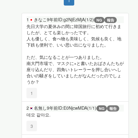
1
1
きなこ
9年前
ID:g2NjEzMjA(1/2)
NG
報告
先日大学の夏休みの間に韓国旅行に初めて行きま
したが、とても楽しかったです。
人も優しく、食べ物も美味しく、気候も良く、地
下鉄も便利で、いい思い出になりました。
ただ、気になることが一つありました。
南大門市場で、マスクに×と書いたおばさんたちが
座り込んだり、四角いトレーラーを押し合いへし
合いの騒ぎをしていましたがなんだったのでしょ
うか？
1
2
名無し
9年前
ID:E0NjcwMDA(1/1)
NG
報告
데모 같아요.
3