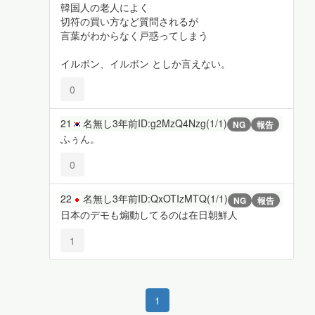
韓国人の老人によく
切符の買い方など質問されるが
言葉がわからなく戸惑ってしまう
イルボン、イルボン としか言えない。
0
21
名無し
3年前
ID:g2MzQ4Nzg(1/1)
NG
報告
ふぅん。
0
22
名無し
3年前
ID:QxOTIzMTQ(1/1)
NG
報告
日本のデモも煽動してるのは在日朝鮮人
1
1