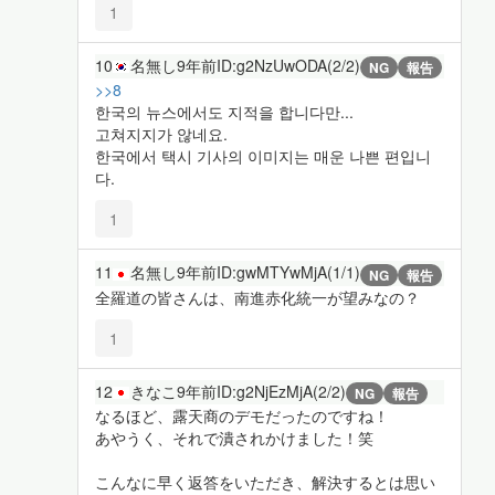
1
10
名無し
9年前
ID:g2NzUwODA(2/2)
NG
報告
>>8
한국의 뉴스에서도 지적을 합니다만...
고쳐지지가 않네요.
한국에서 택시 기사의 이미지는 매운 나쁜 편입니
다.
1
11
名無し
9年前
ID:gwMTYwMjA(1/1)
NG
報告
全羅道の皆さんは、南進赤化統一が望みなの？
1
12
きなこ
9年前
ID:g2NjEzMjA(2/2)
NG
報告
なるほど、露天商のデモだったのですね！
あやうく、それで潰されかけました！笑
こんなに早く返答をいただき、解決するとは思い