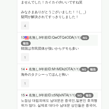
ませんでした！カイカイchいいですね笑
みなさまありがとうございました！！(_ _)
疑問が解決されてすっきりしました！
4
13
名無し
9年前
ID:QwOTQ4ODA(1/1)
NG
報告
韓国は市民団体が強いからデモも多い
1
14
名無し
9年前
ID:M1MDk2OTA(1/1)
NG
報告
海外のタクシーってほんと怖い
1
15
名無し
9年前
ID:c5NjIxNTA(1/1)
NG
報告
노점상 대립외에도 남대문은 중국인,일본인 호객행
위가 많다. 실제로 대다수 남대문 상인들은 중국어,