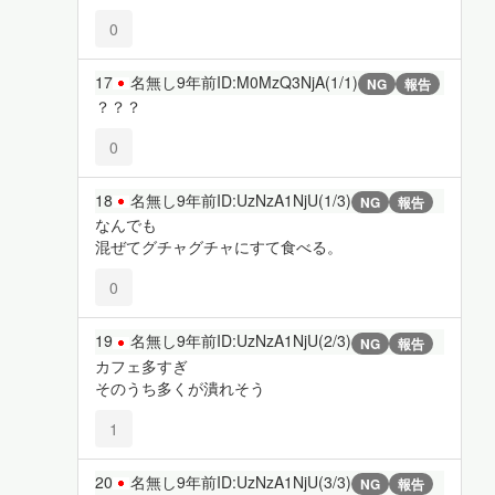
0
17
名無し
9年前
ID:M0MzQ3NjA(1/1)
NG
報告
？？？
0
18
名無し
9年前
ID:UzNzA1NjU(1/3)
NG
報告
なんでも
混ぜてグチャグチャにすて食べる。
0
19
名無し
9年前
ID:UzNzA1NjU(2/3)
NG
報告
カフェ多すぎ
そのうち多くが潰れそう
1
20
名無し
9年前
ID:UzNzA1NjU(3/3)
NG
報告