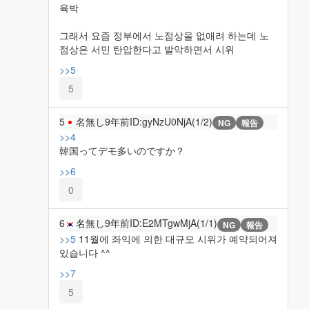
육박
그래서 요즘 정부에서 노점상을 없애려 하는데 노
점상은 서민 탄압한다고 발악하면서 시위
>>5
5
5
名無し
9年前
ID:gyNzU0NjA(1/2)
NG
報告
>>4
韓国ってデモ多いのですか？
>>6
0
6
名無し
9年前
ID:E2MTgwMjA(1/1)
NG
報告
>>5
11월에 좌익에 의한 대규모 시위가 예약되어져
있습니다 ^^
>>7
5