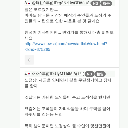
3
名無し
9年前
ID:g2NzUwODA(1/2)
NG
報告
잘은 모르겠지만....
아마도 남대문 시장의 매장의 주인들과 노점의 주
인들의 대립으로 인한 싸움을 본 것 같네요.
한국어 기사이지만... 번역기를 통해서 대충 읽어보
세요
http://www.newscj.com/news/articleView.html?
idxno=375265
6
4
ㅇㅇ
9年前
ID:UyMTI4MjA(1/1)
NG
報告
노점상. 세금을 안내면서 길을 무단점거하고 장사
를 한다
옛날에는 가난한 노인들이 주고 노점상을 했지만
요즘에는 조폭들이 자리싸움을 하며 구역을 얻어
자릿세를 걷는등 난리
특히 남대문이면 노점상의 월 수입이 몇천만원에