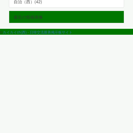
自治（西）(42)
最近の投稿画像
©
カイカイch(西) - 日韓交流親善掲示板サイト