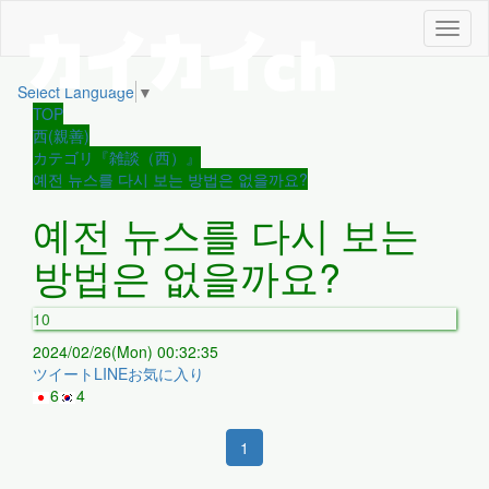
メ
ニ
ュ
Select Language
▼
ー
TOP
西(親善)
カテゴリ『雑談（西）』
예전 뉴스를 다시 보는 방법은 없을까요?
예전 뉴스를 다시 보는
방법은 없을까요?
10
2024/02/26(Mon) 00:32:35
ツイート
LINE
お気に入り
6
4
1