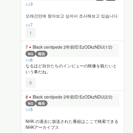
>>3
오래간만에 찾아보고 싶어서 조사해보고 있습니다
>>7
1
7
Black centipede
2年前
ID:EzODkzNDU(1/2)
NG
報告
>>6
なるほど自分たちのインビューの映像を観たいと
いう事だね。
0
8
Black centipede
2年前
ID:EzODkzNDU(2/2)
NG
報告
>>5
NHK の過去に放送された番組はここで検索できる
NHKアーカイブス