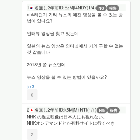
1
名無し
2年前
ID:EzMjI4NDY(1/4)
NG
報告
nhk라던가 기타 뉴스의 예전 영상을 볼 수 있는 방
법이 있나요?
인터뷰 영상을 찾고 있는데
일본의 뉴스 영상은 인터넷에서 거의 구할 수 없는
것 같습니다
2013년 쯤 뉴스인데
뉴스 영상을 볼 수 있는 방법이 있을까요?
>>3
0
2
名無し
2年前
ID:k5MjM1NTI(1/1)
NG
報告
NHK の過去映像は日本人にも視れない。
NHKオンデマンドとか有料サイトに行くべき
2