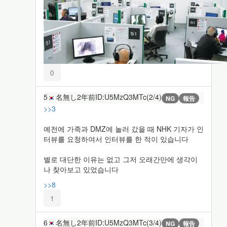
0
5
名無し
2年前
ID:U5MzQ3MTc(2/4)
NG
報告
>>3
예전에 가족과 DMZ에 놀러 갔을 때 NHK 기자가 인
터뷰를 요청하여서 인터뷰를 한 적이 있습니다
별로 대단한 이유는 없고 그저 오래간만에 생각이
나 찾아보고 있었습니다
>>8
1
6
名無し
2年前
ID:U5MzQ3MTc(3/4)
NG
報告