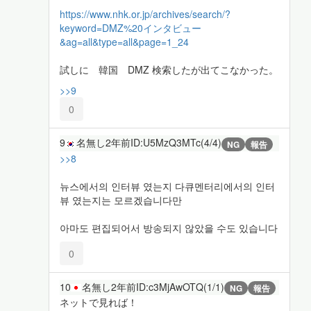
https://www.nhk.or.jp/archives/search/?
keyword=DMZ%20インタビュー
&ag=all&type=all&page=1_24
試しに 韓国 DMZ 検索したが出てこなかった。
>>9
0
9
名無し
2年前
ID:U5MzQ3MTc(4/4)
NG
報告
>>8
뉴스에서의 인터뷰 였는지 다큐멘터리에서의 인터
뷰 였는지는 모르겠습니다만
아마도 편집되어서 방송되지 않았을 수도 있습니다
0
10
名無し
2年前
ID:c3MjAwOTQ(1/1)
NG
報告
ネットで見れば！