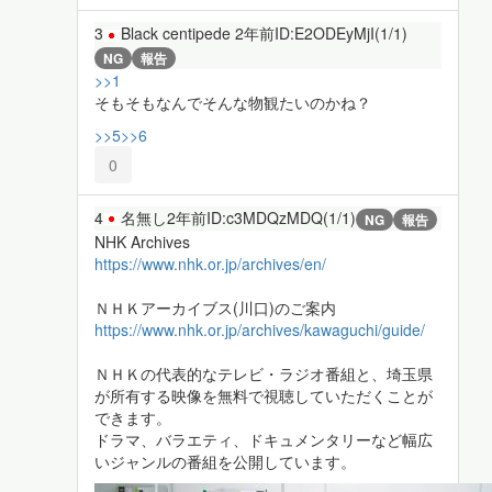
3
Black centipede
2年前
ID:E2ODEyMjI(1/1)
NG
報告
>>1
そもそもなんでそんな物観たいのかね？
>>5
>>6
0
4
名無し
2年前
ID:c3MDQzMDQ(1/1)
NG
報告
NHK Archives
https://www.nhk.or.jp/archives/en/
ＮＨＫアーカイブス(川口)のご案内
https://www.nhk.or.jp/archives/kawaguchi/guide/
ＮＨＫの代表的なテレビ・ラジオ番組と、埼玉県
が所有する映像を無料で視聴していただくことが
できます。
ドラマ、バラエティ、ドキュメンタリーなど幅広
いジャンルの番組を公開しています。