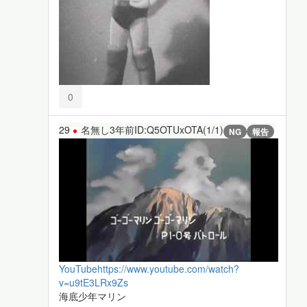
0
29
名無し
3年前
ID:Q5OTUxOTA(1/1)
NG
報告
YouTube
https://www.youtube.com/watch?
v=u9tE3LRx9Zs
海底少年マリン