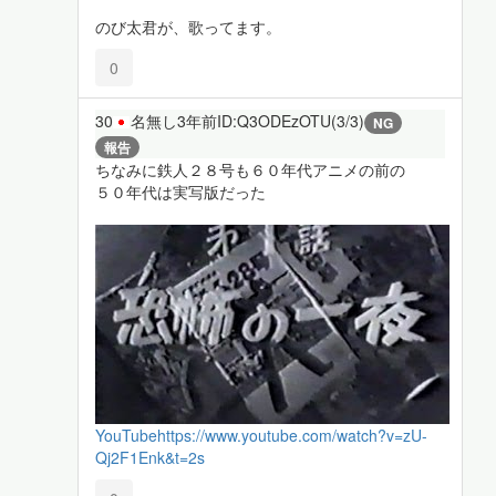
のび太君が、歌ってます。
0
30
名無し
3年前
ID:Q3ODEzOTU(3/3)
NG
報告
ちなみに鉄人２８号も６０年代アニメの前の
５０年代は実写版だった
YouTube
https://www.youtube.com/watch?v=zU-
Qj2F1Enk&t=2s