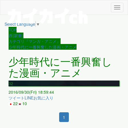
メ
ニ
ュ
Select Language
▼
ー
TOP
西(親善)
カテゴリ『マンガ・アニメ』
少年時代に一番興奮した漫画・アニメ
少年時代に一番興奮し
た漫画・アニメ
32
2016/09/30(Fri) 18:59:44
ツイート
LINE
お気に入り
22
10
1