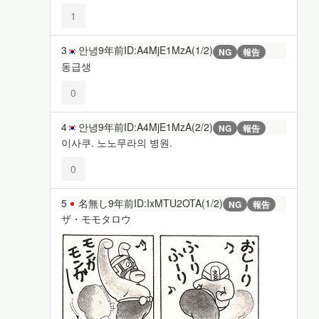
1
3
안녕
9年前
ID:A4MjE1MzA(1/2)
NG
報告
동급생
0
4
안녕
9年前
ID:A4MjE1MzA(2/2)
NG
報告
이사쿠. 노노무라의 병원.
0
5
名無し
9年前
ID:IxMTU2OTA(1/2)
NG
報告
ザ・モモタロウ