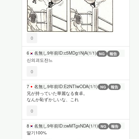
0
6
名無し
9年前
ID:c5MDg1NjA(1/1)
NG
報告
신의괴도잔느
0
7
名無し
9年前
ID:E2NTIwODA(1/1)
NG
報告
兄が持っていた華麗なる食卓。
なんか恥ずかしいな、これ
0
8
名無し
9年前
ID:cwMTgxNDA(1/1)
NG
報告
딸기100%