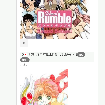
0
15
名無し
9年前
ID:M1NTE3MA=(1/1)
NG
報告
これ