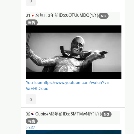
0
31
名無し
3年前
ID:c0OTU0MDQ(1/1)
NG
報告
YouTube
https://www.youtube.com/watch?v=-
VaEHtDlobc
0
32
Cubic+M
3年前
ID:g5MTMwNjY(1/1)
NG
報告
>>27