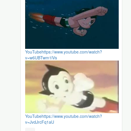
YouTube
https://www.youtube.com/watch?
v=w6UBTwm1lVs
YouTube
https://www.youtube.com/watch?
v=JvdJrcFq1aU