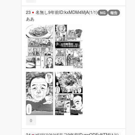
23
名無し
9年前
ID:kxMDM4MjA(1/1)
NG
報告
ああ
0
24
배재대언어6등급
9年前
ID:gwODEyNTM(1/1)