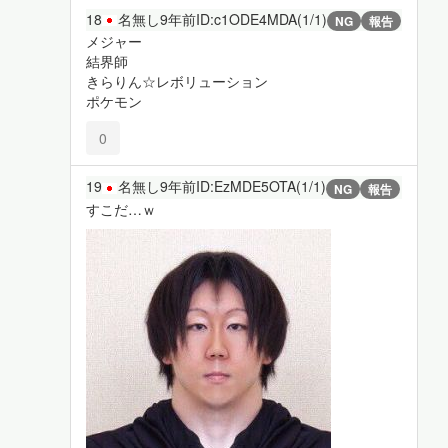
18
名無し
9年前
ID:c1ODE4MDA(1/1)
NG
報告
メジャー
結界師
きらりん☆レボリューション
ポケモン
0
19
名無し
9年前
ID:EzMDE5OTA(1/1)
NG
報告
すこだ…ｗ