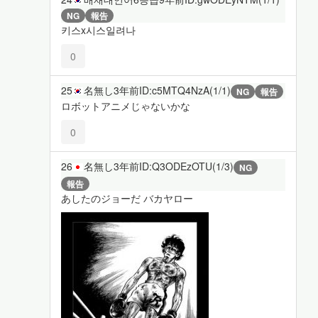
NG
報告
키스x시스일려나
0
25
名無し
3年前
ID:c5MTQ4NzA(1/1)
NG
報告
ロボットアニメじゃないかな
0
26
名無し
3年前
ID:Q3ODEzOTU(1/3)
NG
報告
あしたのジョーだ バカヤロー