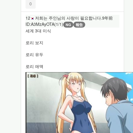
0
12
저희는 주인님의 사랑이 필요합니다.
9年前
ID:A3MzAyOTA(1/1)
NG
報告
세계 3대 미식
로리 보지
로리 유두
로리 애액