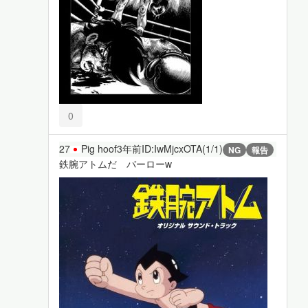
0
27
Pig hoof
3年前
ID:IwMjcxOTA(1/1)
NG
報告
鉄腕アトムだ バーローw