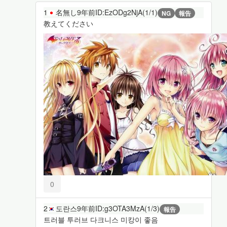
1
名無し
9年前
ID:EzODg2NjA(1/1)
NG
報告
教えてください
0
2
도란스
9年前
ID:g3OTA3MzA(1/3)
報告
트러블 투러브 다크니스 미캉이 좋음