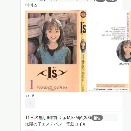
아이즈
>>16
1
11
名無し
9年前
ID:gzMjkzMjA(2/3)
報告
太陽の子エステバン 電脳コイル