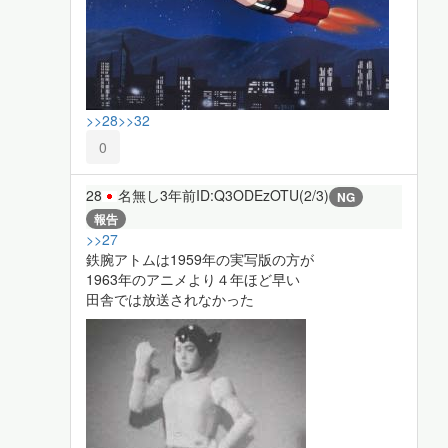
>>28
>>32
0
28
名無し
3年前
ID:Q3ODEzOTU(2/3)
NG
報告
>>27
鉄腕アトムは1959年の実写版の方が
1963年のアニメより４年ほど早い
田舎では放送されなかった