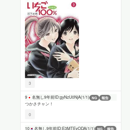
3
9
名無し
9年前
ID:gyNzU0NjA(1/1)
NG
報告
つかさチャン！
0
10
名無し
9年前
ID:E3MTEyODA(1/1)
NG
報告