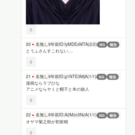
0
20
名無し
9年前
ID:IyMDExMTA(2/2)
NG
報告
とうふさんすこれない....
0
21
名無し
9年前
ID:g1NTE3MjA(1/1)
NG
報告
漫画ならラブひな
アニメならヤミと帽子と本の旅人
0
22
名無し
9年前
ID:A2Mzc3NzA(1/1)
NG
報告
オヤマ菊之助が初射精
0