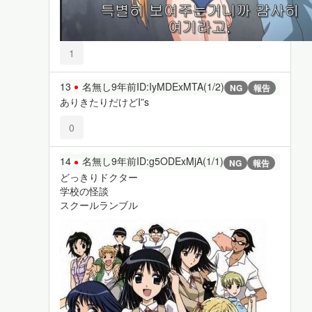
1
13
名無し
9年前
ID:IyMDExMTA(1/2)
NG
報告
ありきたりだけどI”s
0
14
名無し
9年前
ID:g5ODExMjA(1/1)
NG
報告
どっきりドクター
学校の怪談
スクールランブル