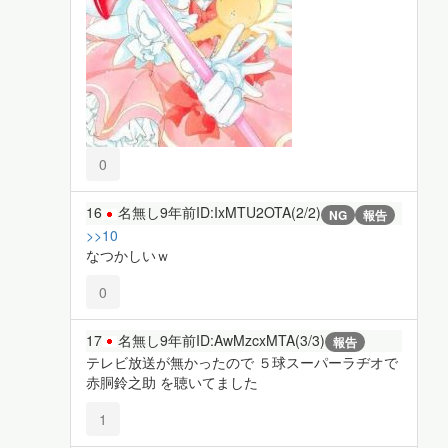
0
16
名無し
9年前
ID:IxMTU2OTA(2/2)
NG
報告
>>10
なつかしいｗ
0
17
名無し
9年前
ID:AwMzcxMTA(3/3)
報告
テレビ放送が無かったので ５球スーパーラヂオで
赤胴鈴之助 を聴いてました
1