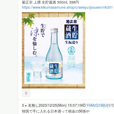
菊正宗 上撰 生貯蔵酒 300mL 398円
https://www.kikumasamune.shop/c/seisyu/jyousen/nk301
0
3
名無し
2023/12/25(Mon) 15:07:19
ID:
Y4MzQ1MjU
(1/1
韓国で手に入れる日本酒って税金の関係や