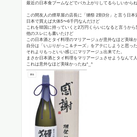
最近の日本食ブームなどでバカ上がりしてるらしいから
この間友人の煙草屋の店長に「獺祭 2割3分」と言う日
日本で買えば大体5〜6千円なんだけど
これを韓国に持っていくと2万円くらいになると言うから
他のスレにも書いたけど
この日本酒とタイ料理のマリアージュが意外なほど美味
自分は「いぶりがっこ＆チーズ」をアテにしようと思っ
それよりもっといい感じにマリアージュ出来てた。
まさか日本酒とタイ料理をマリアージュさせようなんて
これは意外なほど美味かったね^_^