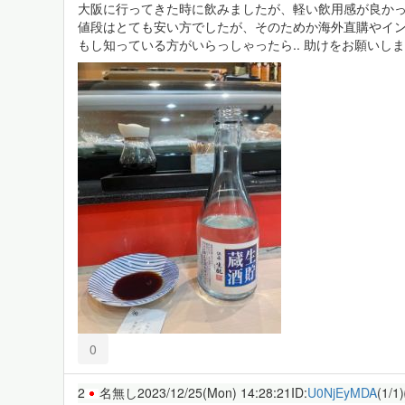
大阪に行ってきた時に飲みましたが、軽い飲用感が良か
値段はとても安い方でしたが、そのためか海外直購やインタ
もし知っている方がいらっしゃったら.. 助けをお願いし
0
2
名無し
2023/12/25(Mon) 14:28:21
ID:
U0NjEyMDA
(1/1)