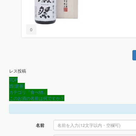
0
レス投稿
TOP
西(親善)
カテゴリ『食べ物』
このお酒の名前は何ですか？
名前