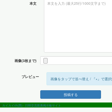
本文
画像(3枚まで)
プレビュー
画像をタップで並べ替え / 『×』で選
投稿する
©
カイカイch(西) - 日韓交流親善掲示板サイト