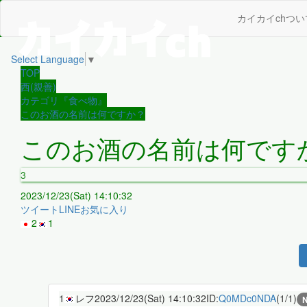
カイカイchつい
Select Language
▼
TOP
西(親善)
カテゴリ『食べ物』
このお酒の名前は何ですか？
このお酒の名前は何です
3
2023/12/23(Sat) 14:10:32
ツイート
LINE
お気に入り
2
1
1
レフ
2023/12/23(Sat) 14:10:32
ID:
Q0MDc0NDA
(1/1)