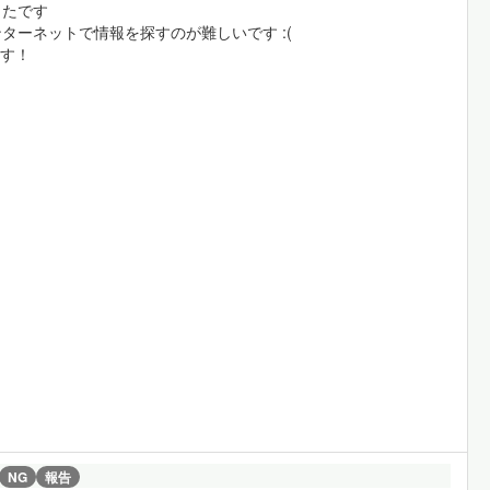
ったです
ーネットで情報を探すのが難しいです :(
ます！
NG
報告