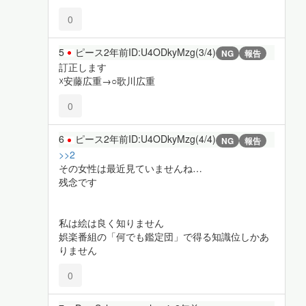
0
5
ピース
2年前
ID:U4ODkyMzg(3/4)
NG
報告
訂正します
☓安藤広重→○歌川広重
0
6
ピース
2年前
ID:U4ODkyMzg(4/4)
NG
報告
>>2
その女性は最近見ていませんね…
残念です
私は絵は良く知りません
娯楽番組の「何でも鑑定団」で得る知識位しかあ
りません
0