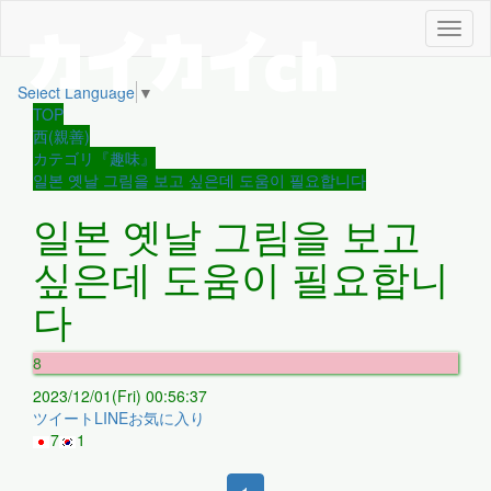
メ
ニ
ュ
Select Language
▼
ー
TOP
西(親善)
カテゴリ『趣味』
일본 옛날 그림을 보고 싶은데 도움이 필요합니다
일본 옛날 그림을 보고
싶은데 도움이 필요합니
다
8
2023/12/01(Fri) 00:56:37
ツイート
LINE
お気に入り
7
1