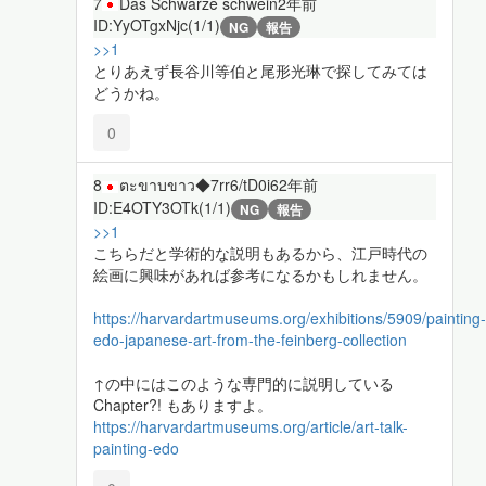
7
Das Schwarze schwein
2年前
ID:YyOTgxNjc(1/1)
NG
報告
>>1
とりあえず長谷川等伯と尾形光琳で探してみては
どうかね。
0
8
ตะขาบขาว◆7rr6/tD0i6
2年前
ID:E4OTY3OTk(1/1)
NG
報告
>>1
こちらだと学術的な説明もあるから、江戸時代の
絵画に興味があれば参考になるかもしれません。
https://harvardartmuseums.org/exhibitions/5909/painting-
edo-japanese-art-from-the-feinberg-collection
↑の中にはこのような専門的に説明している
Chapter?! もありますよ。
https://harvardartmuseums.org/article/art-talk-
painting-edo