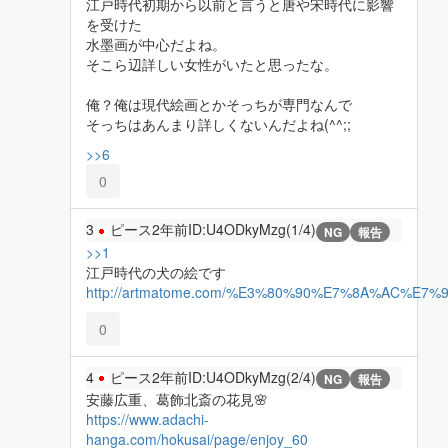
江戸時代初期から以前と言うと唐や宋時代に影響
を受けた
水墨画が中心だよね。
そこら辺詳しい女性がいたと思ったな。
俺？俺は現代絵画とかそっちが専門なんで
そっちはあんまり詳しくないんだよね(^^;;
>>6
0
3
ピース
2年前
ID:U4ODkyMzg(1/4)
NG
報告
>>1
江戸時代の犬の絵です
http://artmatome.com/%E3%80%90%E7%8A%A
0
4
ピース
2年前
ID:U4ODkyMzg(2/4)
NG
報告
安藤広重、葛飾北斎の花見🌸
https://www.adachi-
hanga.com/hokusai/page/enjoy_60