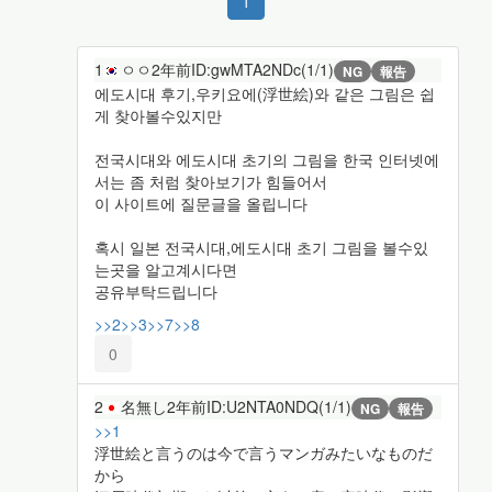
1
1
ㅇㅇ
2年前
ID:gwMTA2NDc(1/1)
NG
報告
에도시대 후기,우키요에(浮世絵)와 같은 그림은 쉽
게 찾아볼수있지만
전국시대와 에도시대 초기의 그림을 한국 인터넷에
서는 좀 처럼 찾아보기가 힘들어서
이 사이트에 질문글을 올립니다
혹시 일본 전국시대,에도시대 초기 그림을 볼수있
는곳을 알고계시다면
공유부탁드립니다
>>2
>>3
>>7
>>8
0
2
名無し
2年前
ID:U2NTA0NDQ(1/1)
NG
報告
>>1
浮世絵と言うのは今で言うマンガみたいなものだ
から