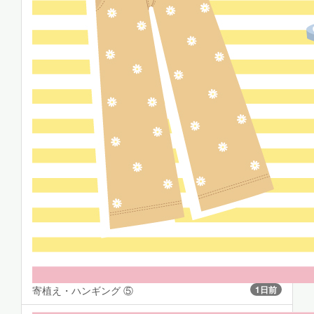
寄植え・ハンギング ⑤
1日前