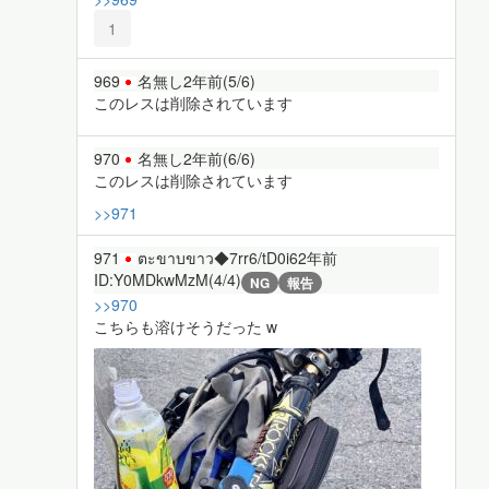
1
969
名無し
2年前
(5/6)
このレスは削除されています
970
名無し
2年前
(6/6)
このレスは削除されています
>>971
971
ตะขาบขาว◆7rr6/tD0i6
2年前
ID:Y0MDkwMzM(4/4)
NG
報告
>>970
こちらも溶けそうだった w