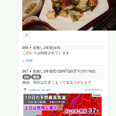
2
966
名無し
2年前
(4/6)
このレスは削除されています
>>968
967
名無し
2年前
ID:Q0NTQ0OTY(151/162)
NG
報告
画伯、明日は引きこもってるほうがええで