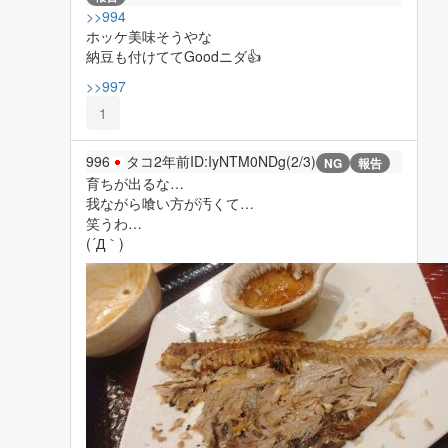
>>994
ホッケ美味そうやな
納豆も付けててGoodニダ👍
>>997
1
996
タコ
2年前
ID:IyNTM0NDg(2/3)
NG
報告
育ちが出るな…
我ながら喰い方が汚くて…
笑うわ…
(´Д｀)