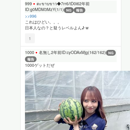
999
ตะขาบขาว◆7rr6/tD0i6
2年前
ID:g0MDM3MzY(1/1)
NG
報告
>>996
これはひどい。。。
日本人なの？と疑うレベルよん♪ w
1
1000
名無し
2年前
ID:cyODAxMjg(162/162)
NG
報告
1000ゲットだぜ