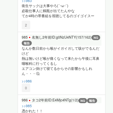
>>983
衛生サックは大事やろ(´･ω･`)
必殺仕事人に鶴瓶が出てたんやな
てか4時の帯番組を視聴してるのゴイゴイスー
2
985
名無し
2年前
ID:g0NzU4NTY(157/162)
NG
報告
なんか数日前から喉がイガイガして咳がでるんだ
けど
熱は無いけど喉が痛くなって来たから午後に耳鼻
咽喉科に行ってくるし
エアコン掛けて寝てるからその影響かもしれ
ん・・・🤔
>>986
0
986
タコ
2年前
ID:E4Mjc4NTg(1/2)
NG
報告
>>985
憑かれた！！