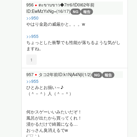
956
ตะขาบขาว◆7rr6/tD0i6
2年前
ID:EwMzYxNg=(16/17)
NG
報告
>>950
やはり金匙の威厳かと。。。w
>>955
ちょっとした衝撃でも性能が落ちるような気がし
ますね。
1
957
タコ
2年前
ID:k1NjA4NjI(1/2)
NG
報告
>>955
ひとみとお揃い～♪
（＾－＾）人（＾－＾）
何かスゲーいいみたいだぞ！
風呂が出たから買ってくれ！
浸かるだけで綺麗になる…
おっさん臭消えるでw
(´▽｀)