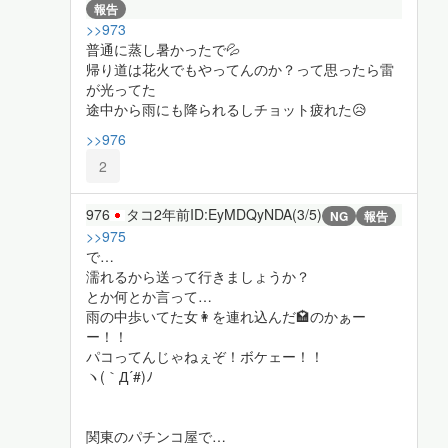
報告
>>973
普通に蒸し暑かったで💦
帰り道は花火でもやってんのか？って思ったら雷
が光ってた
途中から雨にも降られるしチョット疲れた😥
>>976
2
976
タコ
2年前
ID:EyMDQyNDA(3/5)
NG
報告
>>975
で…
濡れるから送って行きましょうか？
とか何とか言って…
雨の中歩いてた女👩を連れ込んだ🏩のかぁー
ー！！
パコってんじゃねぇぞ！ボケェー！！
ヽ(｀Д´#)ﾉ
関東のパチンコ屋で…