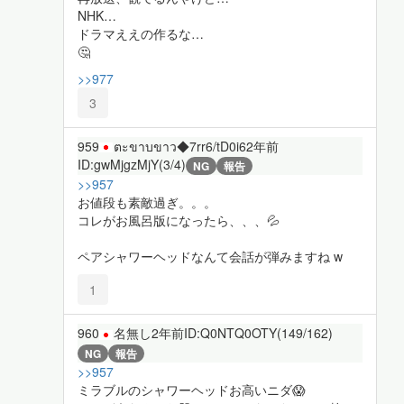
NHK…
ドラマええの作るな…
🤔
>>977
3
959
ตะขาบขาว◆7rr6/tD0i6
2年前
ID:gwMjgzMjY(3/4)
NG
報告
>>957
お値段も素敵過ぎ。。。
コレがお風呂版になったら、、、💦
ペアシャワーヘッドなんて会話が弾みますね w
1
960
名無し
2年前
ID:Q0NTQ0OTY(149/162)
NG
報告
>>957
ミラブルのシャワーヘッドお高いニダ😱