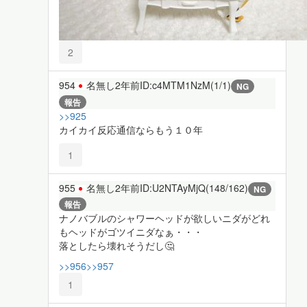
2
954
名無し
2年前
ID:c4MTM1NzM(1/1)
NG
報告
>>925
カイカイ反応通信ならもう１０年
1
955
名無し
2年前
ID:U2NTAyMjQ(148/162)
NG
報告
ナノバブルのシャワーヘッドが欲しいニダがどれ
もヘッドがゴツイニダなぁ・・・
落としたら壊れそうだし🤔
>>956
>>957
1