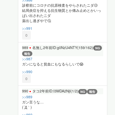
診察前にコロナの抗原検査をやらされたニダ😥
結局炎症を抑える抗生物質とか痛み止めとかいっ
ぱい出されたニダ
薬出し過ぎやで🤔
>>991
0
989
名無し
2年前
ID:g0NzU4NTY(159/162)
NG
報告
>>987
ガンになると貧血にもなるらしいで😱
>>990
0
990
タコ
2年前
ID:I3MDA2NjI(1/2)
NG
報告
>>989
ガン言うな…
(´Д｀)
>>992