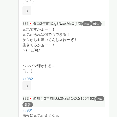
(´▽｀)
3
981
タコ
2年前
ID:g3NzcxMzQ(1/2)
NG
報告
元気ですかぁー！！
元気があれば何でもできる！
ケツから血噴いてんじゃねーぞ！
生きてるかぁー！！
ヽ(｀Д´#)ﾉ
バンバン弾かれる…
(´Д｀)
>>982
3
982
名無し
2年前
ID:k2NzE1ODQ(155/162)
NG
報告
>>981
深夜に元気がええなぁ