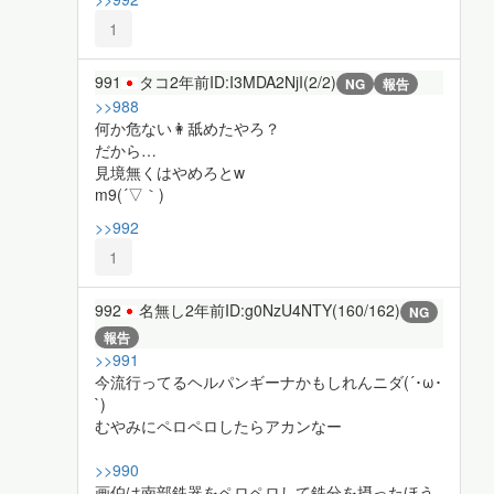
1
991
タコ
2年前
ID:I3MDA2NjI(2/2)
NG
報告
>>988
何か危ない👩舐めたやろ？
だから…
見境無くはやめろとw
m9(´▽｀)
>>992
1
992
名無し
2年前
ID:g0NzU4NTY(160/162)
NG
報告
>>991
今流行ってるヘルパンギーナかもしれんニダ(´･ω･
`)
むやみにペロペロしたらアカンなー
>>990
画伯は南部鉄器をペロペロして鉄分を摂ったほう