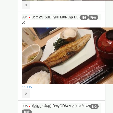
3
994
タコ
2年前
ID:IyNTM0NDg(1/3)
NG
報告
🏑
>>995
2
995
名無し
2年前
ID:cyODAxMjg(161/162)
NG
報告