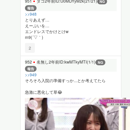
951
タコ
2年前
ID:U0MDYyMzk(21/21)
NG
報告
>>948
とりあえず…
えーぶいを…
エンドレスでかけとけw
m9(´▽｀)
2
952
名無し
2年前
ID:kwMTkyMTI(1/1)
NG
報告
>>949
そろそろ入院の準備すっか...とか考えてたら
急激に悪化して草😂