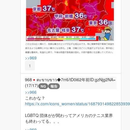
>>969
1
968
ตะขาบขาว◆7rr6/tD0i6
2年前
ID:gzNjg2NA=
(17/17)
NG
報告
>>966
これかな？
https://x.com/icons_women/status/16879314982285393
LGBTQ 団体がが関わってアメリカのテニス業界
も終わってる。。。
>>969