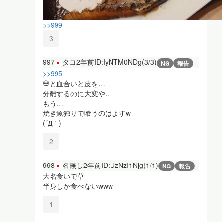
>>999
3
997
タコ
2年前
ID:IyNTM0NDg(3/3)
NG
報告
>>995
💀と血合いと皮を…
分離するのに大変や…
もう…
焼き魚独りで喰うのはよすw
(´Д｀)
2
998
名無し
2年前
ID:UzNzI1Njg(1/1)
NG
報告
大名食いで草
半身しか食べないwww
1