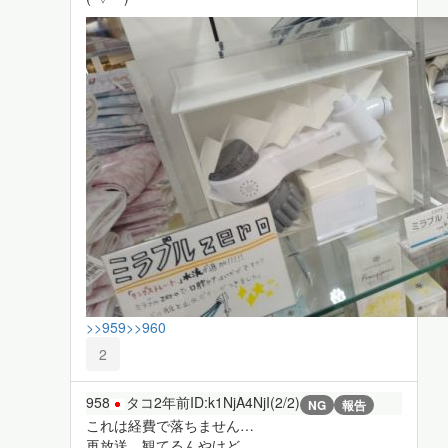
>>959
>>960
2
958
タコ
2年前
ID:k1NjA4NjI(2/2)
NG
報告
これは経費で落ちません…
再放送、観てるんやけど…