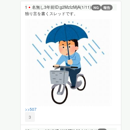
1
名無し
3年前
ID:g2MzIzMjA(1/11)
NG
報告
独り言を書くスレッドです。
>>507
3