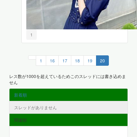
1
1
16
17
18
19
20
レス数が1000を超えているためこのスレッドには書き込めま
せん
新着順
スレッドがありません
関連順