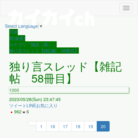
メ
ニ
ュ
Select Language
▼
ー
TOP
西(親善)
カテゴリ『雑談（西）』
独り言スレッド【雑記帖 58冊目】
独り言スレッド【雑記
帖 58冊目】
1000
2023/05/28(Sun) 23:47:45
ツイート
LINE
お気に入り
962
6
1
16
17
18
19
20