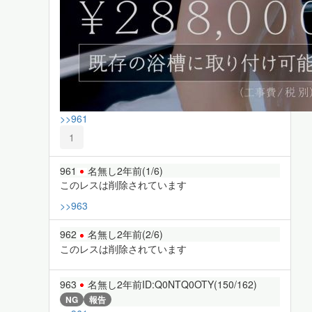
>>961
1
961
名無し
2年前
(1/6)
このレスは削除されています
>>963
962
名無し
2年前
(2/6)
このレスは削除されています
963
名無し
2年前
ID:Q0NTQ0OTY(150/162)
NG
報告