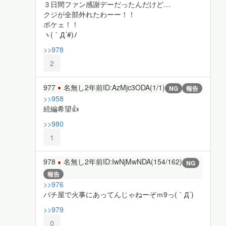
３日間ファン感謝デーだったんだけど…
クジが全部外れたわーー！！
ボケェ！！
ヽ(｀Д´#)ﾉ
>>978
2
977
名無し
2年前
ID:AzMjc3ODA(1/1)
NG
報告
>>958
続編希望👍
>>980
1
978
名無し
2年前
ID:IwNjMwNDA(154/162)
NG
報告
>>976
パチ屋で火事にあってんじゃねーぞｍ9っ(｀Д´)
>>979
0