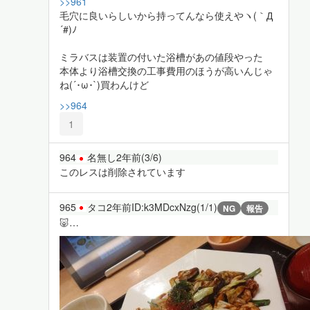
>>961
毛穴に良いらしいから持ってんなら使えやヽ(｀Д
´#)ﾉ
ミラバスは装置の付いた浴槽があの値段やった
本体より浴槽交換の工事費用のほうが高いんじゃ
ね(´･ω･`)買わんけど
>>964
1
964
名無し
2年前
(3/6)
このレスは削除されています
965
タコ
2年前
ID:k3MDcxNzg(1/1)
NG
報告
🐷…