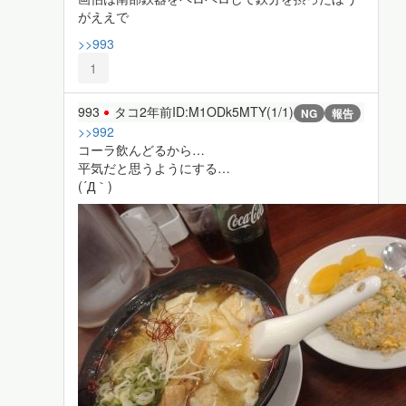
がええで
>>993
1
993
タコ
2年前
ID:M1ODk5MTY(1/1)
NG
報告
>>992
コーラ飲んどるから…
平気だと思うようにする…
(´Д｀)