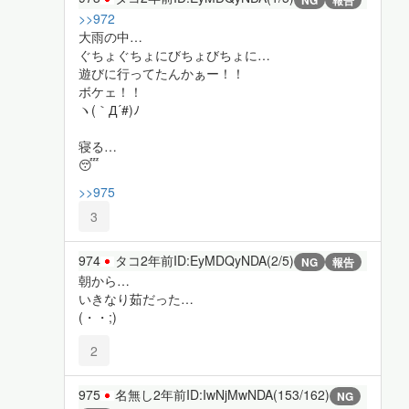
>>972
大雨の中…
ぐちょぐちょにびちょびちょに…
遊びに行ってたんかぁー！！
ボケェ！！
ヽ(｀Д´#)ﾉ
寝る…
😴
>>975
3
974
タコ
2年前
ID:EyMDQyNDA(2/5)
NG
報告
朝から…
いきなり茹だった…
(・・;)
2
975
名無し
2年前
ID:IwNjMwNDA(153/162)
NG