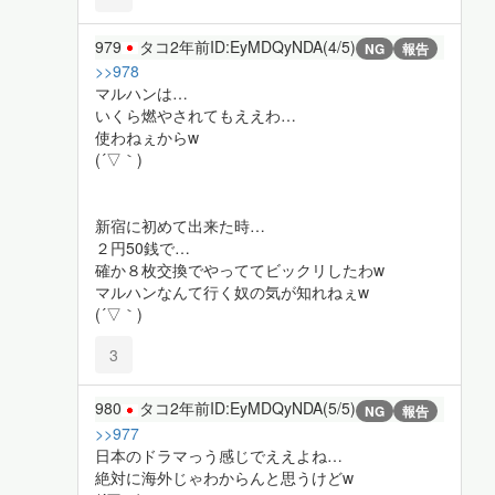
979
タコ
2年前
ID:EyMDQyNDA(4/5)
NG
報告
>>978
マルハンは…
いくら燃やされてもええわ…
使わねぇからw
(´▽｀)
新宿に初めて出来た時…
２円50銭で…
確か８枚交換でやっててビックリしたわw
マルハンなんて行く奴の気が知れねぇw
(´▽｀)
3
980
タコ
2年前
ID:EyMDQyNDA(5/5)
NG
報告
>>977
日本のドラマっう感じでええよね…
絶対に海外じゃわからんと思うけどw