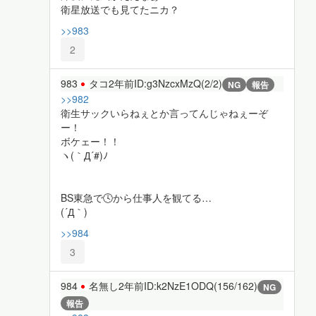
衛星放送でも見てたニカ？
>>983
2
983
タコ
2年前
ID:g3NzcxMzQ(2/2)
NG
報告
>>982
衛生サックいらねぇとか言ってんじゃねぇーぞ
ー！
ボケェー！！
ヽ(｀Д´#)ﾉ
BS東急で🕓から仕事人を観てる…
(´Д｀)
>>984
3
984
名無し
2年前
ID:k2NzE1ODQ(156/162)
NG
報告