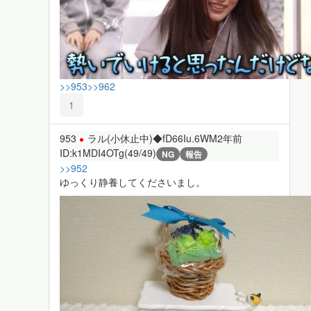
>>953
>>962
1
953
ラル(小休止中)◆fD66Iu.6WM
2年前
ID:k1MDI4OTg(49/49)
NG
報告
>>952
ゆっくり静養してくださいまし。