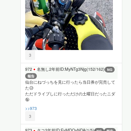
3
972
名無し
2年前
ID:MyNTg3Njg(152/162)
NG
報告
仙台にねづっちを見に行ったら当日券が完売して
た😥
ただドライブしに行っただけの土曜日だったニダ
🤪
>>973
3
973
タコ
2年前
ID:EyMDQyNDA(1/5)
NG
報告