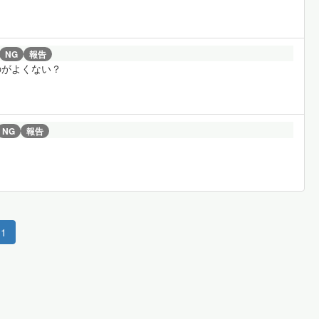
NG
報告
のがよくない？
NG
報告
1