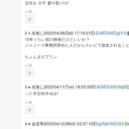
장르는 모두 좋아합니다!
>>6
0
2
名無し
2023/04/08(Sat) 17:19:21
ID:
ExMDI0MDg
(1/1)
10年ぐらい前の映画だけどいいか？
ジャニーズ事務所辞めた人だからテレビで放送されるこ
ちょんまげプリン
>>3
0
3
名無し
2023/04/11(Tue) 18:05:05
ID:
A2MDQ0NzA
(2/2
>>2
추천해주세요!
>>4
0
4
金道學
2023/04/12(Wed) 03:37:10
ID:
g2Njk3NDQ
(1/2)