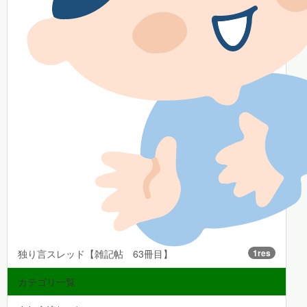
独り言スレッド【雑記帖 63冊目】
1res
カテゴリ一覧