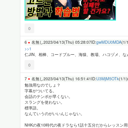
0
6
名無し
2023/04/13(Thu) 05:28:07
ID:
gwMDU0MDA
(1/
>>1
仁JIN、相棒、コードブルー、海猿、教場、ハコヅメ、
0
7
名無し
2023/04/13(Thu) 16:51:41
ID:
U3MjM5OTk
(1/1)
勉強用なのでしょ？
字幕がついてる。
会話のテンポが早くない。
スラングを使わない。
標準語。
なんていうのがいいんじゃない。
NHKの夜10時代の夜ドラなら1話十五分だからレッスン