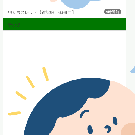
独り言スレッド【雑記帖 63冊目】
9時間前
勢い順