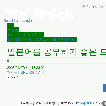
カイカイchつい
Select Language
▼
TOP
西(親善)
カテゴリ『雑談（西）』
일본어를 공부하기 좋은 드라마를 공유해주세요
일본어를 공부하기 좋은 
9
2023/04/07(Fri) 16:23:22
ツイート
LINE
お気に入り
5
4
1
어묵탕
2023/04/07(Fri) 16:23:22
ID:
Y5NjkzOTA
(1/2)
N