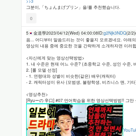
>>3
그분이,「ちょんまげプリン」을/를 추천했습니다.
0
5
金道學
2023/04/12(Wed) 04:00:08
ID:
g2Njk3NDQ
(2/2)
음... 어디부터 말씀드리는 것이 좋을지 모르겠네요. 아래
영상의 내용 중에 중요한 것을 간략하게 소개하자면 이러합
<자신에게 맞는 영상선택방법>
1. 내 수준은 현재 어느 수준? (초중학교 수준, 성인 수준,
2. [롤 모델 선정]
- 1. 연령대와 성별이 비슷한(같은) 배우(캐릭터)
- 2. 캐릭터성이 유사 (모범생, 불량학생, 비즈니스 맨, 기타
<영상추천>
[Ryuーの 辛口] #07 언어학습을 위한 영상선택방법!! 그만 
YouTu