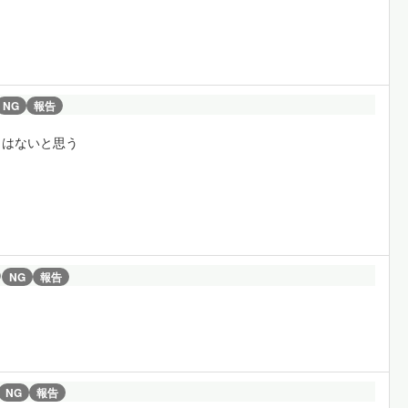
NG
報告
とはないと思う
)
NG
報告
NG
報告