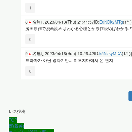
1
8
名無し
2023/04/13(Thu) 21:41:57
ID:
E0NDk2MTg
(1/1)
漫画原作で漫画読めばわかる心理とか原作読めばわかる
0
9
名無し
2023/04/16(Sun) 10:26:42
ID:
k5NzkyMDA
(1/1)
드라마가 아닌 영화지만... 이오지마에서 온 편지
0
レス投稿
TOP
西(親善)
カテゴリ『雑談（西）』