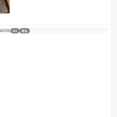
(42/53)
NG
報告