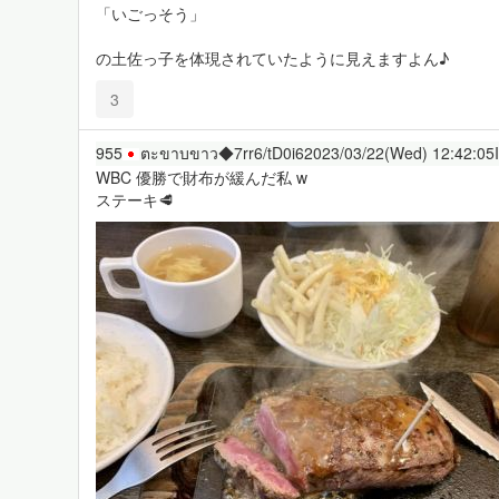
「いごっそう」
の土佐っ子を体現されていたように見えますよん♪
3
955
ตะขาบขาว◆7rr6/tD0i6
2023/03/22(Wed) 12:42:05
WBC 優勝で財布が緩んだ私 w
ステーキ🥩