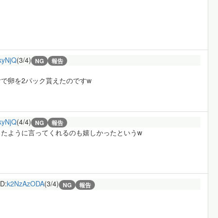
kyNjQ
(3/4)
NG
報告
で卵を2パック貰えたのですw
kyNjQ
(4/4)
NG
報告
たように言ってくれるのも嬉しかったというw
ID:
k2NzAzODA
(3/4)
NG
報告