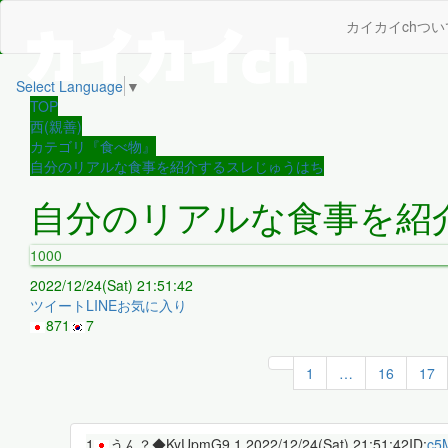
カイカイchつい
Select Language
▼
TOP
西(親善)
カテゴリ『食べ物』
自分のリアルな食事を紹介するスレじゅうはち
自分のリアルな食事を紹
1000
2022/12/24(Sat) 21:51:42
ツイート
LINE
お気に入り
871
7
1
…
16
17
1
うん？◆KyUpmG9.1.
2022/12/24(Sat) 21:51:42
ID:
c5