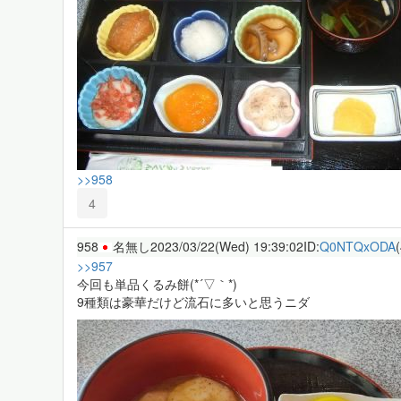
>>958
4
958
名無し
2023/03/22(Wed) 19:39:02
ID:
Q0NTQxODA
>>957
今回も単品くるみ餅(*´▽｀*)
9種類は豪華だけど流石に多いと思うニダ