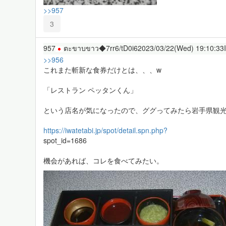
>>957
3
957
ตะขาบขาว◆7rr6/tD0i6
2023/03/22(Wed) 19:10:33
>>956
これまた斬新な食券だけとは、、、w
「レストラン ペッタンくん」
という店名が気になったので、ググってみたら岩手県観光ポ
https://iwatetabi.jp/spot/detail.spn.php?
spot_id=1686
機会があれば、コレを食べてみたい。