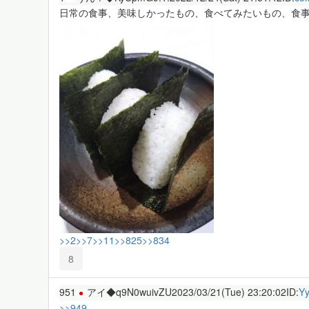
日常の食事、美味しかったもの、食べてみたいもの、食
>>2
>>7
>>11
>>825
>>834
8
951
アイ◆q9N0wuivZU
2023/03/21(Tue) 23:20:02
ID:
Y
>>949