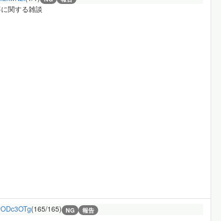
事に関する雑談
yODc3OTg
(165/165)
NG
報告