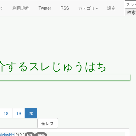
て
利用規約
Twitter
RSS
カテゴリ
設定
介するスレじゅうはち
18
19
20
全レス
MzkwNzI
(1/1)
NG
報告