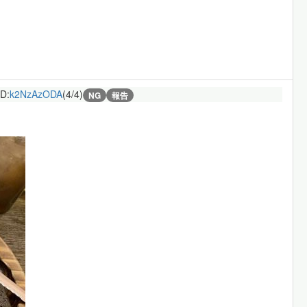
ID:
k2NzAzODA
(4/4)
NG
報告