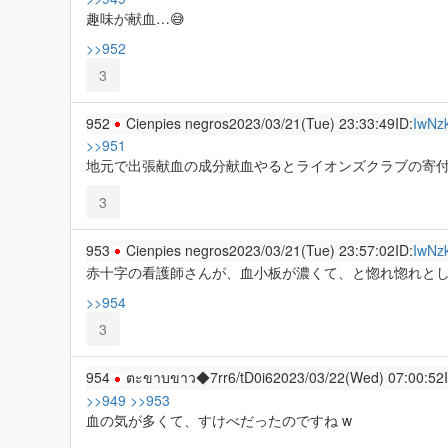
趣味が献血…😅
>>952
3
952
Cienpies negros
2023/03/21(Tue) 23:33:49
ID:
IwNz
>>951
地元で出張献血の成分献血やるとライオンズクラブの寄付
3
953
Cienpies negros
2023/03/21(Tue) 23:57:02
ID:
IwNz
赤十字の看護師さんが、血小板が濃くて、と惚れ惚れとし
>>954
3
954
ตะขาบขาว◆7rr6/tD0i6
2023/03/22(Wed) 07:00:52
>>949
>>953
血の気が多くて、すけべだったのですね w