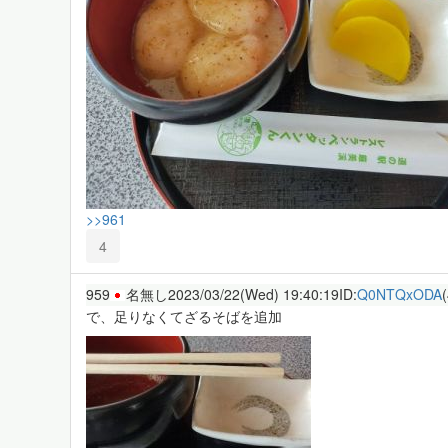
>>961
4
959
名無し
2023/03/22(Wed) 19:40:19
ID:
Q0NTQxODA
で、足りなくてざるそばを追加