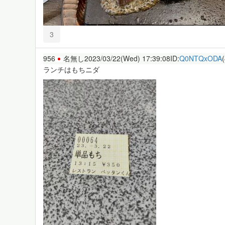
3
956
名無し
2023/03/22(Wed) 17:39:08
ID:
Q0NTQxODA
ランチはもちニダ