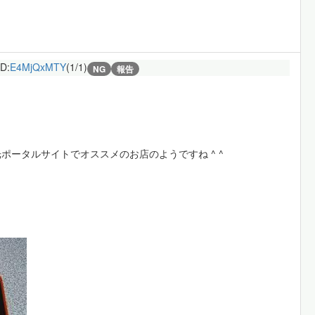
ID:
E4MjQxMTY
(1/1)
NG
報告
ータルサイトでオススメのお店のようですね ^ ^