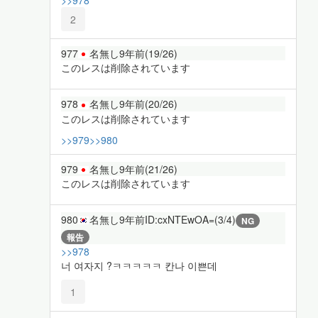
>>978
2
977
名無し
9年前
(19/26)
このレスは削除されています
978
名無し
9年前
(20/26)
このレスは削除されています
>>979
>>980
979
名無し
9年前
(21/26)
このレスは削除されています
980
名無し
9年前
ID:cxNTEwOA=(3/4)
NG
報告
>>978
너 여자지 ?ㅋㅋㅋㅋㅋ 칸나 이쁜데
1