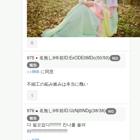
0
975
名無し
9年前
ID:ExODE0MDc(50/50)
NG
報告
>>966
に同意
不細工の妬み嫉みは本当に醜い
1
976
名無し
9年前
ID:UzNjI5NDg(38/38)
NG
報告
다 필요없다!!!!!!!!! 칸나를 올려
라!!!!!!!!!!!!!!!!!!!!!!!!!!!!!