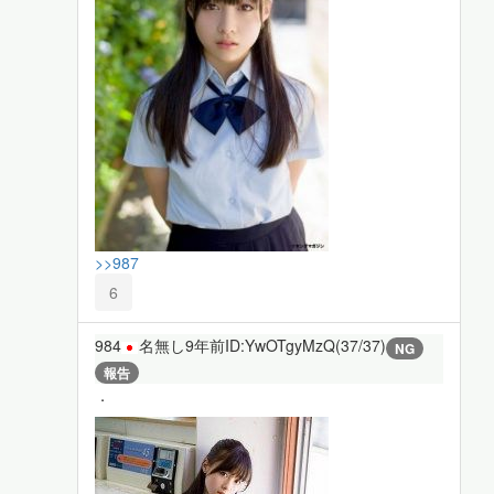
>>987
6
984
名無し
9年前
ID:YwOTgyMzQ(37/37)
NG
報告
．