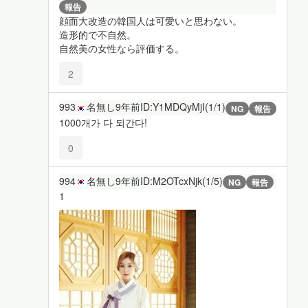
報告
顔面大改造の韓国人は可愛いと思わない。
造形的で不自然。
自然美の女性なら評価する。
2
993
名無し
9年前
ID:Y1MDQyMjI(1/1)
NG
報告
1000개가 다 되간다!
0
994
名無し
9年前
ID:M2OTcxNjk(1/5)
NG
報告
1