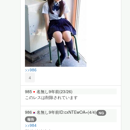
>>986
4
985
名無し
9年前
(23/26)
このレスは削除されています
986
名無し
9年前
ID:cxNTEwOA=(4/4)
NG
報告
>>984