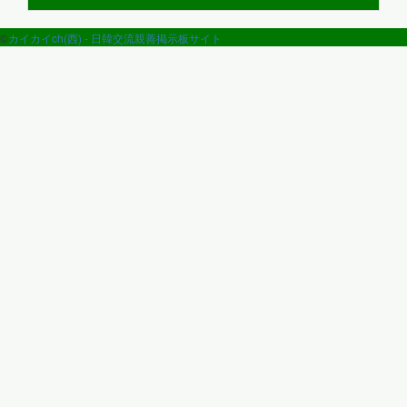
©
カイカイch(西) - 日韓交流親善掲示板サイト