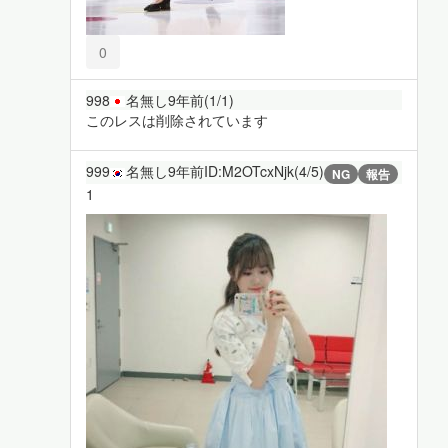
0
998
名無し
9年前
(1/1)
このレスは削除されています
999
名無し
9年前
ID:M2OTcxNjk(4/5)
NG
報告
1