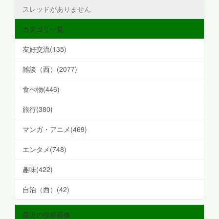
スレッドがありません
カテゴリ一覧
友好交流(135)
雑談（西）(2077)
食べ物(446)
旅行(380)
マンガ・アニメ(469)
エンタメ(748)
趣味(422)
自治（西）(42)
最近の投稿画像