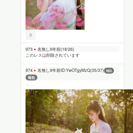
3
973
名無し
9年前
(18/26)
このレスは削除されています
974
名無し
9年前
ID:YwOTgyMzQ(35/37)
NG
報告
．