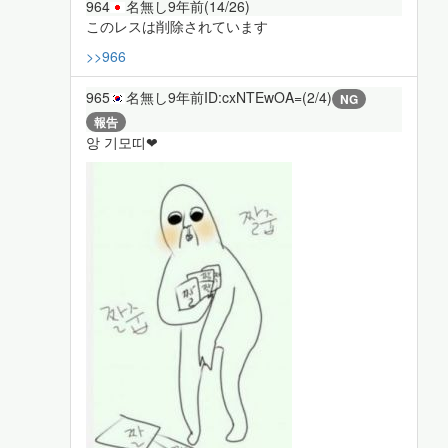
964
名無し
9年前
(14/26)
このレスは削除されています
>>966
965
名無し
9年前
ID:cxNTEwOA=(2/4)
NG
報告
앙 기모띠❤