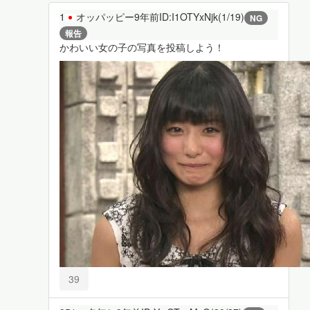
1
オッパッピー
9年前
ID:I1OTYxNjk(1/19)
NG
報告
かわいい女の子の写真を投稿しよう！
39